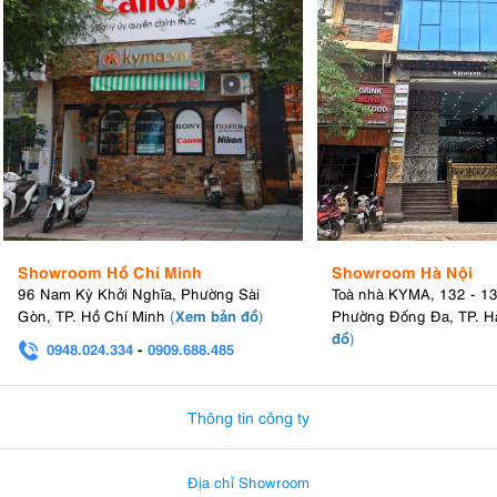
Showroom Hồ Chí Minh
Showroom Hà Nội
96 Nam Kỳ Khởi Nghĩa, Phường Sài
Toà nhà KYMA, 132 - 1
Xem bản đồ
Gòn, TP. Hồ Chí Minh
(
)
Phường Đống Đa, TP. H
đồ
)
0948.024.334
-
0909.688.485
0982.580.303
-
0938
Thông tin công ty
Địa chỉ Showroom