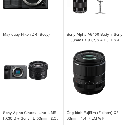
Máy quay Nikon ZR (Body)
Sony Alpha A6400 Body + Sony
E 50mm F1.8 OSS + DJI RS 4
Mini
Sony Alpha Cinema Line ILME -
Ống kính Fujifilm (Fujinon) XF
FX30 B + Sony FE 50mm F2.5
33mm F1.4 R LM WR
G