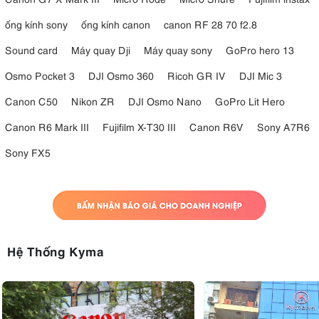
ống kính sony
ống kính canon
canon RF 28 70 f2.8
Sound card
Máy quay Dji
Máy quay sony
GoPro hero 13
Osmo Pocket 3
DJI Osmo 360
Ricoh GR IV
DJI Mic 3
Canon C50
Nikon ZR
DJI Osmo Nano
GoPro Lit Hero
Canon R6 Mark III
Fujifilm X-T30 III
Canon R6V
Sony A7R6
Sony FX5
Hệ Thống Kyma