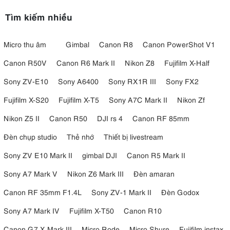
Tìm kiếm nhiều
Micro thu âm
Gimbal
Canon R8
Canon PowerShot V1
Canon R50V
Canon R6 Mark II
Nikon Z8
Fujifilm X-Half
Sony ZV-E10
Sony A6400
Sony RX1R III
Sony FX2
Fujifilm X-S20
Fujifilm X-T5
Sony A7C Mark II
Nikon Zf
Nikon Z5 II
Canon R50
DJI rs 4
Canon RF 85mm
Đèn chụp studio
Thẻ nhớ
Thiết bị livestream
Sony ZV E10 Mark II
gimbal DJI
Canon R5 Mark II
Sony A7 Mark V
Nikon Z6 Mark III
Đèn amaran
Canon RF 35mm F1.4L
Sony ZV-1 Mark II
Đèn Godox
Sony A7 Mark IV
Fujifilm X-T50
Canon R10
Canon G7 X Mark III
Micro Rode
Micro Shure
Fujifilm instax