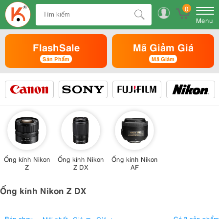
0
Menu
FlashSale
Mã Giảm Giá
Sản Phẩm
Mã Giảm
Ống kính Nikon
Ống kính Nikon
Ống kính Nikon
Z
Z DX
AF
Ống kính Nikon Z DX
Bán chạy
Có 3 sản phẩm
Mới nhất
Giá
Giá