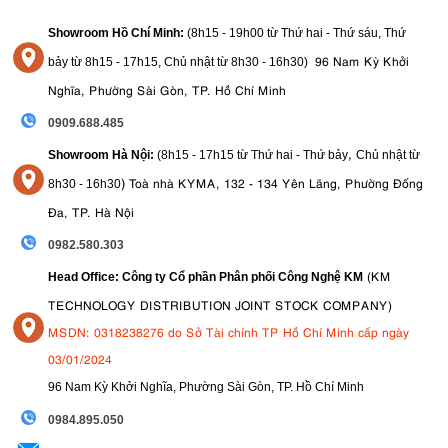
Showroom Hồ Chí Minh:
(8h15 - 19h00 từ
Thứ hai - Thứ sáu, Thứ
96 Nam Kỳ Khởi
bảy từ
8h15 - 17h15,
Chủ nhật từ 8
h30 - 16h30
)
Nghĩa, Phường Sài Gòn, TP. Hồ Chí Minh
0909.688.485
,
Showroom Hà Nội:
(8h15 - 17h15 từ Thứ hai - Thứ bảy
Chủ nhật từ
)
Toà nhà KYMA, 132 - 134 Yên Lãng, Phường Đống
8
h30 - 16h30
Đa, TP. Hà Nội
0982.580.303
(KM
Head Office: Công ty Cổ phần Phân phối Công Nghệ KM
TECHNOLOGY DISTRIBUTION JOINT STOCK COMPANY)
MSDN: 0318238276 do Sở Tài chính TP Hồ Chí Minh cấp ngày
03/01/2024
96 Nam Kỳ Khởi Nghĩa, Phường Sài Gòn, TP. Hồ Chí Minh
09
84.895.050