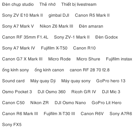
Đèn chụp studio
Thẻ nhớ
Thiết bị livestream
Sony ZV E10 Mark II
gimbal DJI
Canon R5 Mark II
Sony A7 Mark V
Nikon Z6 Mark III
Đèn amaran
Canon RF 35mm F1.4L
Sony ZV-1 Mark II
Đèn Godox
Sony A7 Mark IV
Fujifilm X-T50
Canon R10
Canon G7 X Mark III
Micro Rode
Micro Shure
Fujifilm instax
3.6. Nikon Nikkor Z DX 16-50mm F3.5-6.3 VR có vòng điều
ống kính sony
ống kính canon
canon RF 28 70 f2.8
khiển im lặng
Sound card
Máy quay Dji
Máy quay sony
GoPro hero 13
Ống kính Nikon
Nikkor Z DX 16-50mm F3.5-6.3 VR được trang bị
Osmo Pocket 3
DJI Osmo 360
Ricoh GR IV
DJI Mic 3
vòng điều khiển
một
có thể được gán cho các chức năng như lấy nét
thủ công, điều khiển khẩu độ hoặc bù trừ phơi sáng. Vòng xoay này
Canon C50
Nikon ZR
DJI Osmo Nano
GoPro Lit Hero
hoạt động hoàn toàn im lặng, một lợi thế lớn khi quay video.
Canon R6 Mark III
Fujifilm X-T30 III
Canon R6V
Sony A7R6
4. Ưu và nhược điểm của Nikon Nikkor Z DX
Sony FX5
16-50mm F3.5-6.3 VR