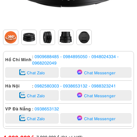
:
0909688485
- 0984895050
- 0948024334
-
Hồ Chí Minh
0968202049
Chat Zalo
Chat Messenger
Hà Nội
:
0982580303
- 0938653132
- 0988323241
Chat Zalo
Chat Messenger
VP Đà Nẵng
:
0938653132
Chat Zalo
Chat Messenger
7,900,000
đ
đ