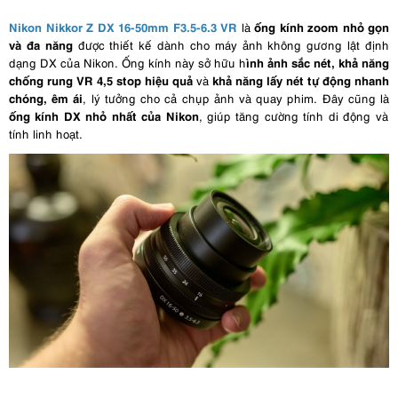
Nikon Nikkor Z DX 16-50mm F3.5-6.3 VR
ống kính zoom nhỏ gọn
là
và đa năng
được thiết kế dành cho máy ảnh không gương lật định
ình ảnh sắc nét, khả năng
dạng DX của Nikon. Ống kính này sở hữu h
chống rung VR 4,5 stop hiệu quả
khả năng lấy nét tự động nhanh
và
chóng, êm ái
, lý tưởng cho cả chụp ảnh và quay phim. Đây cũng là
ống kính DX nhỏ nhất của Nikon
, giúp tăng cường tính di động và
tính linh hoạt.