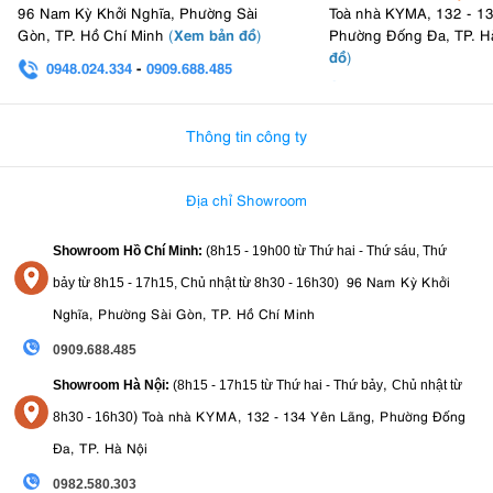
96 Nam Kỳ Khởi Nghĩa, Phường Sài
Toà nhà KYMA, 132 - 1
Phù hợp với:
Xem bản đồ
Gòn, TP. Hồ Chí Minh
(
)
Phường Đống Đa, TP. H
đồ
)
0948.024.334
-
0909.688.485
Những người dùng sở hữu máy ảnh Nikon Z DX
muốn có một
0982.580.303
-
0938
ống kính zoom đa năng, chất lượng cao để chụp ảnh hàng
ngày, du lịch và phong cảnh.
Người làm Vlogger và quay video
Thông tin công ty
nhờ khả năng chống rung
hiệu quả và động cơ lấy nét siêu yên tĩnh.
6. Tổng kết
Địa chỉ Showroom
Nikon Nikkor Z DX 16-50mm F3.5-6.3 VR
Tóm lại,
là một trong những
Showroom Hồ Chí Minh:
(8h15 - 19h00 từ
Thứ hai - Thứ sáu, Thứ
ống kính kit tốt nhất trên thị trường hiện nay
. Nó là người bạn đồng
96 Nam Kỳ Khởi
bảy từ
8h15 - 17h15,
Chủ nhật từ 8
h30 - 16h30
)
hành hoàn hảo cho các thân máy Nikon Z DX, cung cấp một sự cân
chất lượng hình ảnh, tính đa dụng
tính di
Nghĩa, Phường Sài Gòn, TP. Hồ Chí Minh
bằng tuyệt vời giữa
và
động vượt trội
.
0909.688.485
Nếu bạn đang tìm kiếm một ống kính mang theo cả ngày để ghi lại
,
Showroom Hà Nội:
(8h15 - 17h15 từ Thứ hai - Thứ bảy
Chủ nhật từ
cuộc sống hàng ngày, du lịch hoặc vlog mà không cần lo lắng về
)
Toà nhà KYMA, 132 - 134 Yên Lãng, Phường Đống
trọng lượng, đây là lựa chọn không thể bỏ qua.
8
h30 - 16h30
Đa, TP. Hà Nội
0982.580.303