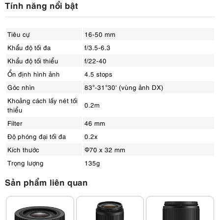
Tính năng nổi bật
Tiêu cự
16-50 mm
Khẩu độ tối đa
f/3.5-6.3
Khẩu độ tối thiểu
f/22-40
Ổn định hình ảnh
4.5 stops
Góc nhìn
83°-31°30' (vùng ảnh DX)
Khoảng cách lấy nét tối
0.2m
thiểu
Filter
46 mm
Độ phóng đại tối đa
0.2x
Kích thước
Φ70 x 32 mm
Trọng lượng
135g
Sản phẩm liên quan