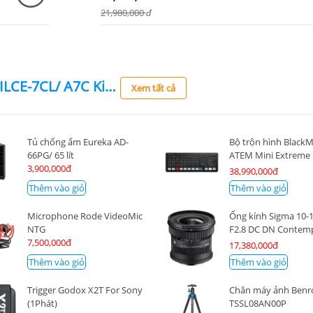
21,980,000
đ
Máy ảnh Sony Alpha ILCE-7CL/ A7C Kit FE 28-60mm F4-5.6/ Bạc
Xem tất cả
Tủ chống ẩm Eureka AD-
Bộ trộn hình BlackM
66PG/ 65 lít
ATEM Mini Extreme
3,900,000đ
(SWATEMMINICEXT
38,990,000đ
Thêm vào giỏ
Thêm vào giỏ
Microphone Rode VideoMic
Ống kính Sigma 10
NTG
F2.8 DC DN Contem
7,500,000đ
for Sony E
17,380,000đ
Thêm vào giỏ
Thêm vào giỏ
Trigger Godox X2T For Sony
Chân máy ảnh Benr
(1Phát)
TSSL08AN00P