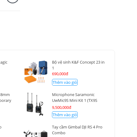
4K30p UHD với HLG & S-
Quay phim
Log3
Wifi/ NFC/ Bluetooth Pin
Tích hợp
tương thích
Tuổi thọ pin
740 bức ảnh
Trọng lượng
424g
Pin tương thích
Np-FZ100
agic
Bộ vệ sinh K&F Concept 23 in
1
)
690,000đ
Thêm vào giỏ
-18mm
Microphone Saramonic
porary
UwMic9S Mini Kit 1 (TX9S
Mini + RX9S Mini)
9,500,000đ
Thêm vào giỏ
o
Tay cầm Gimbal DJI RS 4 Pro
Combo