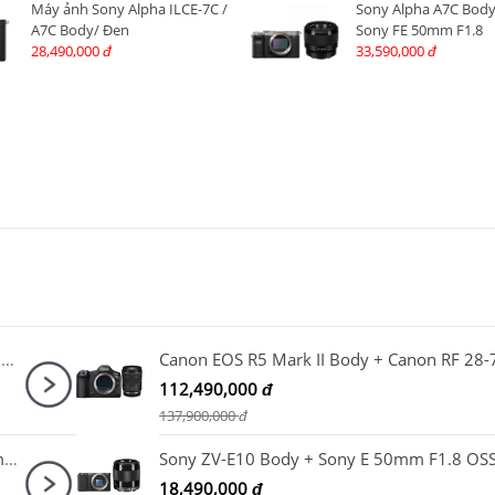
Máy ảnh Sony Alpha ILCE-7C /
Sony Alpha A7C Body
A7C Body/ Đen
Sony FE 50mm F1.8
28,490,000
33,590,000
đ
đ
Ống kính Sony E 50mm F1.8 OSS / SEL50F18/ Đen
112,490,000
đ
137,900,000
đ
Máy ảnh Canon EOS R100 Kit RF-S18-45mm + RF 50mm F1.8 STM
Sony ZV-E10 Body + Sony E 50mm F1.8 OS
18,490,000
đ