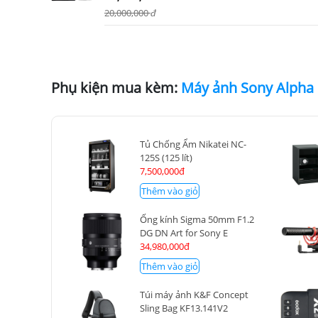
20,000,000
đ
Phụ kiện mua kèm:
Tủ Chống Ẩm Nikatei NC-
125S (125 lít)
7,500,000đ
Thêm vào giỏ
Ống kính Sigma 50mm F1.2
DG DN Art for Sony E
34,980,000đ
Thêm vào giỏ
Túi máy ảnh K&F Concept
Sling Bag KF13.141V2