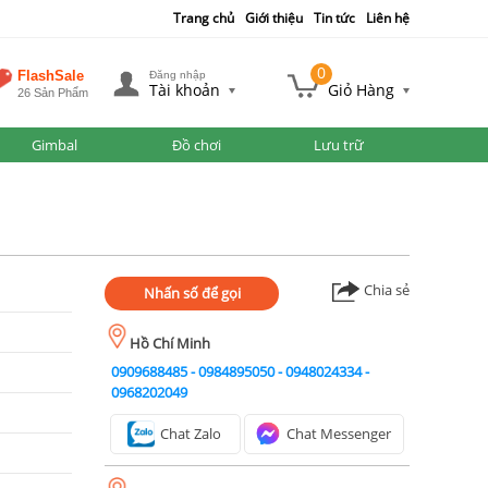
Trang chủ
Giới thiệu
Tin tức
Liên hệ
0
FlashSale
Đăng nhập
Tài khoản
Giỏ Hàng
26 Sản Phẩm
Gimbal
Đồ chơi
Lưu trữ
Chia sẻ
Nhấn số để gọi
Hồ Chí Minh
0909688485
-
0984895050
-
0948024334
-
0968202049
Chat Zalo
Chat Messenger