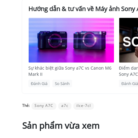
Hướng dẫn & tư vấn về Máy ảnh Sony A
Sự khác biệt giữa Sony a7C vs Canon M6
Điểm dan
Mark II
Sony A7C
Đánh Giá
So Sánh
Đánh Giá
Thẻ:
Sony A7C
a7c
ilce-7cl
Sản phẩm vừa xem