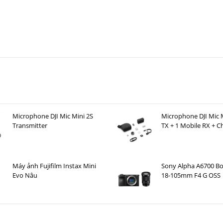
n nâng cấp từ A7C lên A7C II hay không ?
Microphone DJI Mic Mini 2S
Microphone DJI Mic M
Transmitter
TX + 1 Mobile RX + C
Case )
Máy ảnh Fujifilm Instax Mini
Sony Alpha A6700 Bo
Evo Nâu
18-105mm F4 G OSS
ếc Fullframe gọn nhất cho Portrait Photographer ?