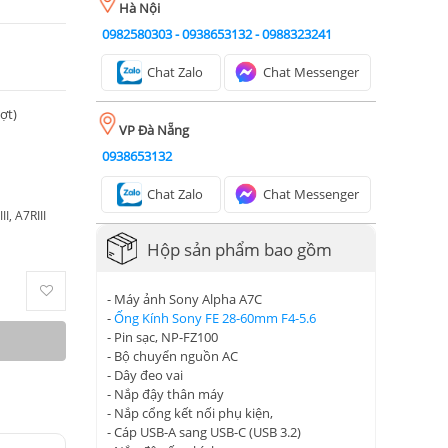
Hà Nội
0982580303
-
0938653132
-
0988323241
Chat Zalo
Chat Messenger
ượt)
VP Đà Nẵng
0938653132
Chat Zalo
Chat Messenger
I, A7RIII
Hộp sản phẩm bao gồm
- Máy ảnh Sony Alpha A7C
-
Ống Kính Sony FE 28-60mm F4-5.6
- Pin sạc, NP-FZ100
- Bộ chuyển nguồn AC
- Dây đeo vai
- Nắp đậy thân máy
- Nắp cổng kết nối phụ kiện,
- Cáp USB-A sang USB-C (USB 3.2)