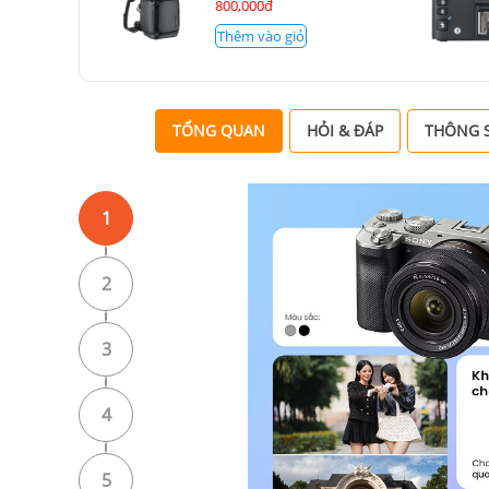
800,000đ
Thêm vào giỏ
TỔNG QUAN
HỎI & ĐÁP
THÔNG S
1
2
3
4
5