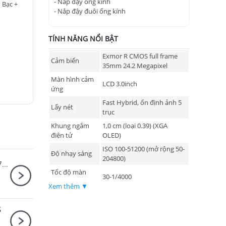
- Nắp đậy ống kính
 Bạc +
- Nắp đậy đuôi ống kính
TÍNH NĂNG NỔI BẬT
Exmor R CMOS full frame
Cảm biến
35mm 24.2 Megapixel
Màn hình cảm
LCD 3.0inch
ứng
Fast Hybrid, ổn định ảnh 5
Lấy nét
trục
Khung ngắm
1,0 cm (loại 0.39) (XGA
điện tử
OLED)
ISO 100-51200 (mở rộng 50-
Độ nhạy sáng
204800)
Canon EOS R5 Mark II Body + Canon RF 28-70mm F2.8 IS STM
Tốc độ màn
30-1/4000
trập
Xem thêm ▼
Tốc độ chụp
liên tiếp tốc độ
10 ảnh/ giây
S
cao