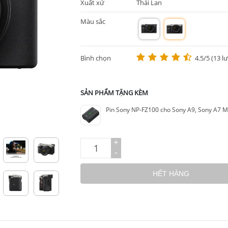
Xuất xứ
Thái Lan
Màu sắc
m
m
Bình chọn
4.5/5 (13 l
SẢN PHẨM TẶNG KÈM
Pin Sony NP-FZ100 cho Sony A9, Sony A7 MII
+
-
HẾT HÀNG