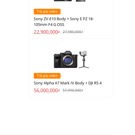
Trả góp online
Sony ZV-E10 Body + Sony E PZ 18-
105mm F4 G OSS
22,900,000
27,980,000
đ
đ
Trả góp online
Sony Alpha A7 Mark IV Body + DJI RS 4
56,000,000
57,990,000
đ
đ