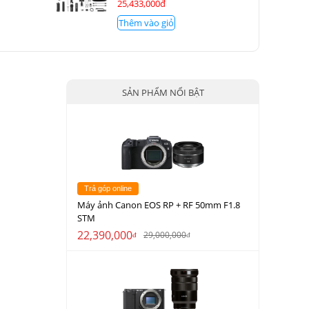
25,433,000đ
Thêm vào giỏ
SẢN PHẨM NỔI BẬT
Trả góp online
Máy ảnh Canon EOS RP + RF 50mm F1.8
STM
22,390,000
29,000,000
đ
đ