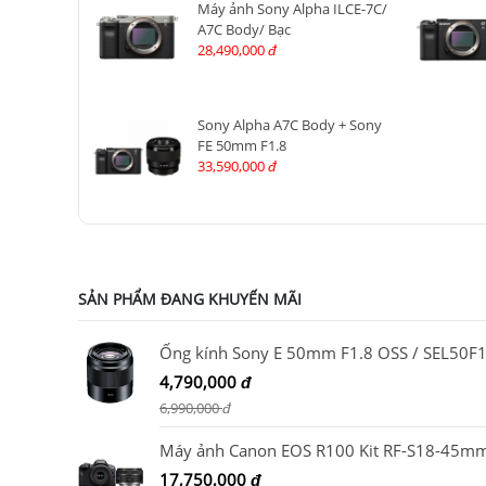
Máy ảnh Sony Alpha ILCE-7C/
A7C Body/ Bạc
28,490,000
đ
Sony Alpha A7C Body + Sony
FE 50mm F1.8
33,590,000
đ
SẢN PHẨM ĐANG KHUYẾN MÃI
4,790,000
đ
6,990,000
đ
17,750,000
đ