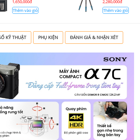
1,650,000đ
2,280,000đ
Thêm vào giỏ
Thêm vào giỏ
Ố KỸ THUẬT
PHỤ KIỆN
ĐÁNH GIÁ & NHẬN XÉT