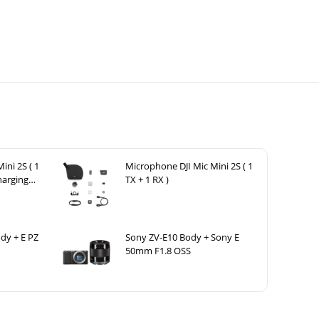
ini 2S ( 1
Microphone DJI Mic Mini 2S ( 1
harging
TX + 1 RX )
dy + E PZ
Sony ZV-E10 Body + Sony E
50mm F1.8 OSS