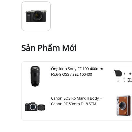
Có nê
Sản Phẩm Mới
Ống kính Sony FE 100-400mm
F5.6-8 OSS / SEL 100400
Canon EOS R6 Mark II Body +
Canon RF 50mm F1.8 STM
Sony A7C : Chi