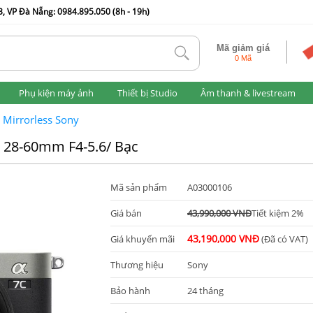
, VP Đà Nẵng: 0984.895.050 (8h - 19h)
Mã giảm giá
tlk
0 Mã
Phụ kiện máy ảnh
Thiết bị Studio
Âm thanh & livestream
 Mirrorless Sony
E 28-60mm F4-5.6/ Bạc
Mã sản phẩm
A03000106
Giá bán
43,990,000 VNĐ
Tiết kiệm 2%
43,190,000 VNĐ
Giá khuyến mãi
(Đã có VAT)
Thương hiệu
Sony
Bảo hành
24 tháng