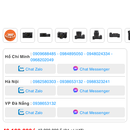
:
0909688485
- 0984895050
- 0948024334
-
Hồ Chí Minh
0968202049
Chat Zalo
Chat Messenger
Hà Nội
:
0982580303
- 0938653132
- 0988323241
Chat Zalo
Chat Messenger
VP Đà Nẵng
:
0938653132
Chat Zalo
Chat Messenger
43,990,000
đ
đ