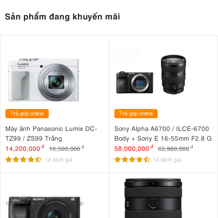
Sản phẩm đang khuyến mãi
Trả góp online
Trả góp online
Máy ảnh Panasonic Lumix DC-
Sony Alpha A6700 / ILCE-6700
TZ99 / ZS99 Trắng
Body + Sony E 16-55mm F2.8 G
14,200,000
đ
58,000,000
đ
16,500,000
đ
65,980,000
đ
12 đánh giá
14 đánh giá