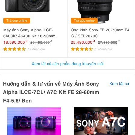
Có nên nâng cấp từ A7C lên A7C II hay không ?
Trả góp online
Trả góp online
Máy ảnh Sony Alpha ILCE-
Ống kính Sony FE 20-70mm F4
6400K/ A6400 Kit 16-50mm
G / SEL2070G
F3.5-5.6 OSS II
18,590,000
đ
25,490,000
đ
23,490,000
đ
27,990,000
đ
17 đánh giá
16 đánh giá
Xem tất cả sản phẩm đang khuyến mãi
Hướng dẫn & tư vấn về Máy Ảnh Sony
Xem tất cả
Alpha ILCE-7CL/ A7C Kit FE 28-60mm
F4-5.6/ Đen
Sony A7C : Chiếc Fullframe gọn nhất cho Portrait Photographer ?