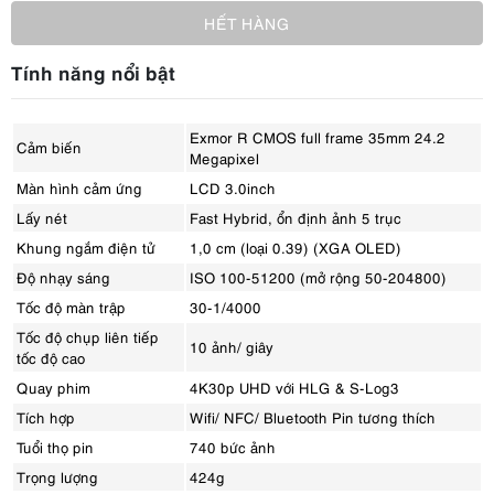
HẾT HÀNG
Tính năng nổi bật
Exmor R CMOS full frame 35mm 24.2
Cảm biến
Megapixel
Màn hình cảm ứng
LCD 3.0inch
Lấy nét
Fast Hybrid, ổn định ảnh 5 trục
Khung ngắm điện tử
1,0 cm (loại 0.39) (XGA OLED)
Độ nhạy sáng
ISO 100-51200 (mở rộng 50-204800)
Tốc độ màn trập
30-1/4000
Tốc độ chụp liên tiếp
10 ảnh/ giây
tốc độ cao
Quay phim
4K30p UHD với HLG & S-Log3
Tích hợp
Wifi/ NFC/ Bluetooth Pin tương thích
Tuổi thọ pin
740 bức ảnh
Trọng lượng
424g