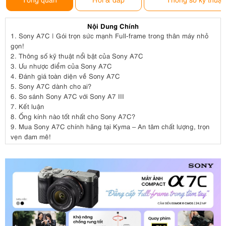
Nội Dung Chính
1.
Sony A7C | Gói trọn sức mạnh Full-frame trong thân máy nhỏ
gọn!
2.
Thông số kỹ thuật nổi bật của Sony A7C
3.
Ưu nhược điểm của Sony A7C
4.
Đánh giá toàn diện về Sony A7C
5.
Sony A7C dành cho ai?
6.
So sánh Sony A7C với Sony A7 III
7.
Kết luận
8.
Ống kính nào tốt nhất cho Sony A7C?
9.
Mua Sony A7C chính hãng tại Kyma – An tâm chất lượng, trọn
vẹn đam mê!