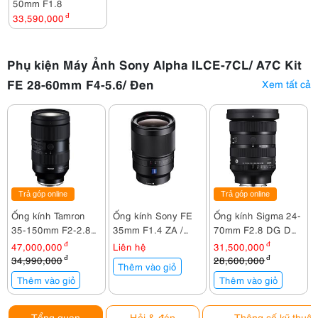
50mm F1.8
33,590,000
đ
Phụ kiện Máy Ảnh Sony Alpha ILCE-7CL/ A7C Kit
FE 28-60mm F4-5.6/ Đen
Xem tất cả
Trả góp online
Trả góp online
Ống kính Tamron
Ống kính Sony FE
Ống kính Sigma 24-
35-150mm F2-2.8
35mm F1.4 ZA /
70mm F2.8 DG DN
Di III VXD For Sony
SEL35F14Z
II for Sony
47,000,000
đ
Liên hệ
31,500,000
đ
E
34,990,000
đ
28,600,000
đ
Thêm vào giỏ
Thêm vào giỏ
Thêm vào giỏ
Tổng quan
Hỏi & đáp
Thông số kỹ thuật