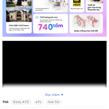
Đọc thêm ▼
Thẻ:
Sony A7C
a7c
ilce-7cl