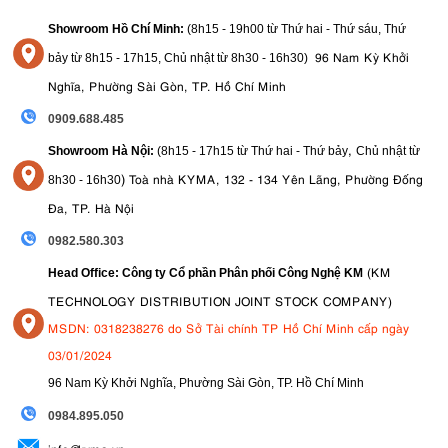
Được trang bị bộ xử lý hình ảnh BIONZ X, A7C có thể chụp ảnh với
Showroom Hồ Chí Minh:
(8h15 - 19h00 từ
Thứ hai - Thứ sáu, Thứ
tốc độ lên đến 10 khung hình/giây
với cả chế độ lấy nét tự động hoàn
96 Nam Kỳ Khởi
bảy từ
8h15 - 17h15,
Chủ nhật từ 8
h30 - 16h30
)
toàn và đo sáng tự động. Tốc độ này khả dụng khi sử dụng màn trập
cơ học hoặc màn trập điện tử ở chế độ chụp im lặng. Sony cho biết
Nghĩa, Phường Sài Gòn, TP. Hồ Chí Minh
223 ảnh với định dạng JPEG
bộ nhớ đệm có dung lượng
chất lượng
0909.688.485
cao (Large Fine JPEG), tuy nhiên dung lượng bộ nhớ đệm sẽ giảm
khi sử dụng các thiết lập chất lượng hình ảnh và định dạng tệp khác
,
Showroom Hà Nội:
(8h15 - 17h15 từ Thứ hai - Thứ bảy
Chủ nhật từ
nhau.
)
Toà nhà KYMA, 132 - 134 Yên Lãng, Phường Đống
8
h30 - 16h30
Đa, TP. Hà Nội
0982.580.303
(KM
Head Office: Công ty Cổ phần Phân phối Công Nghệ KM
TECHNOLOGY DISTRIBUTION JOINT STOCK COMPANY)
MSDN: 0318238276 do Sở Tài chính TP Hồ Chí Minh cấp ngày
03/01/2024
96 Nam Kỳ Khởi Nghĩa, Phường Sài Gòn, TP. Hồ Chí Minh
09
84.895.050