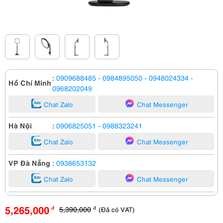
:
0909688485
- 0984895050
- 0948024334
-
Hồ Chí Minh
0968202049
Chat Zalo
Chat Messenger
Hà Nội
:
0906825051
- 0988323241
Chat Zalo
Chat Messenger
VP Đà Nẵng
:
0938653132
Chat Zalo
Chat Messenger
5,265,000
5,390,000
(Đã có VAT)
đ
đ