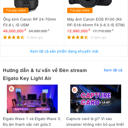
Về thiết kế, Elgato đã thực hiện rất tốt công việc thiết kế với Elgato
Key Light Air.
Đèn stream
này có có thiết kế hết sức đơn giản
Trả góp online
Trả góp online
nhưng sang trọng và có tính linh hoạt cao. Người dùng có thể thoải
Ống kính Canon RF 24-70mm
Máy ảnh Canon EOS R100 (Kit
mái tinh chỉnh được chiều cao hay độ nghiêng ngửa của đèn một
F2.8 L IS USM
RF-S18-45mm F4.5-6.3 IS STM)
cách dễ dàng.
49,000,000
đ
12,990,000
đ
64,680,000
đ
17,710,000
đ
10 đánh giá
14 đánh giá
Xem tất cả sản phẩm đang khuyến mãi
Hướng dẫn & tư vấn về Đèn stream
Xem tất cả
Elgato Key Light Air
Elgato Wave 1 và Elgato Wave 3:
Capture card là gì? Vì sao
Đọ âm thanh sắc nét giữa 2
streamer không nên bỏ qua thiết