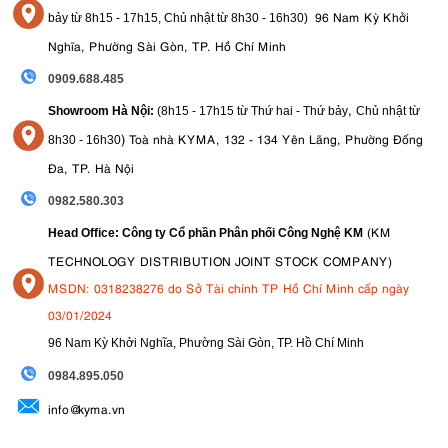
96 Nam Kỳ Khởi
bảy từ
8h15 - 17h15,
Chủ nhật từ 8
h30 - 16h30
)
Nghĩa, Phường Sài Gòn, TP. Hồ Chí Minh
0909.688.485
,
Showroom Hà Nội:
(8h15 - 17h15 từ Thứ hai - Thứ bảy
Chủ nhật từ
)
Toà nhà KYMA, 132 - 134 Yên Lãng, Phường Đống
8
h30 - 16h30
Đa, TP. Hà Nội
0982.580.303
(KM
Head Office: Công ty Cổ phần Phân phối Công Nghệ KM
TECHNOLOGY DISTRIBUTION JOINT STOCK COMPANY)
MSDN: 0318238276 do Sở Tài chính TP Hồ Chí Minh cấp ngày
03/01/2024
96 Nam Kỳ Khởi Nghĩa, Phường Sài Gòn, TP. Hồ Chí Minh
09
84.895.050
info@kyma.vn