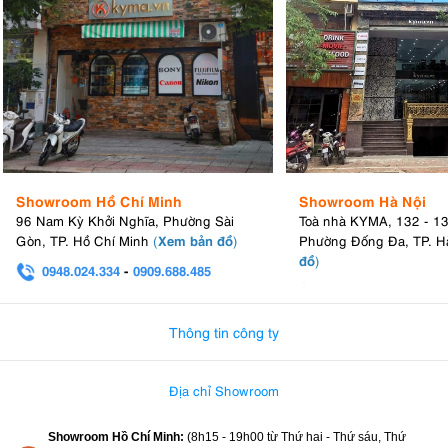
Showroom Hồ Chí Minh
Showroom Hà Nội
96 Nam Kỳ Khởi Nghĩa, Phường Sài
Toà nhà KYMA, 132 - 1
Xem bản đồ
Gòn, TP. Hồ Chí Minh
(
)
Phường Đống Đa, TP. H
đồ
)
0948.024.334
-
0909.688.485
0982.580.303
-
0938
Thông tin công ty
Địa chỉ Showroom
Showroom Hồ Chí Minh:
(8h15 - 19h00 từ
Thứ hai - Thứ sáu, Thứ