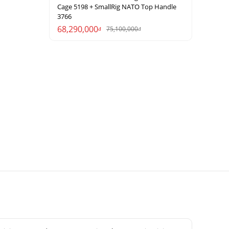
Cage 5198 + SmallRig NATO Top Handle
3766
68,290,000
75,100,000
đ
đ
 phận chính
 giúp người
dio lẫn các
, giảm bóng