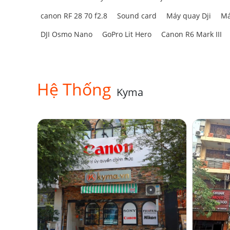
canon RF 28 70 f2.8
Sound card
Máy quay Dji
Má
DJI Osmo Nano
GoPro Lit Hero
Canon R6 Mark III
Hệ Thống
Kyma
3. Điều chỉnh công suất linh hoạ
Đèn flash Godox Macro Ring ML150 hỗ trợ điều chỉn
1/1
1/2
1/4
1/8
1/16