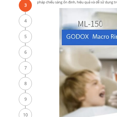
pháp chiếu sáng ổn định, hiệu quả và dễ sử dụng t
3
4
5
6
7
8
9
10