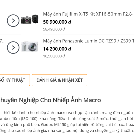
Máy ảnh F
50,900,000
đ
58,490,000
đ
Canon EOS R5 Mark II Body + Canon RF 28-70mm F2.8 IS STM
14,200,000
đ
16,500,000
đ
Ố KỸ THUẬT
ĐÁNH GIÁ & NHẬN XÉT
Chuyên Nghiệp Cho Nhiếp Ảnh Macro
c thiết kế dành cho nhiếp ảnh macro và chụp cận cảnh, mang đến nguồ
umber 10m (ISO 100), khả năng điều chỉnh công suất 5 mức, thời gian hồ
và ống kính phổ biến, Godox ML150 giúp tái hiện rõ từng chi tiết của hoa,
ởng cho các nhiếp ảnh gia, nhà sáng tạo nội dung và chuyên gia kỹ thuật c