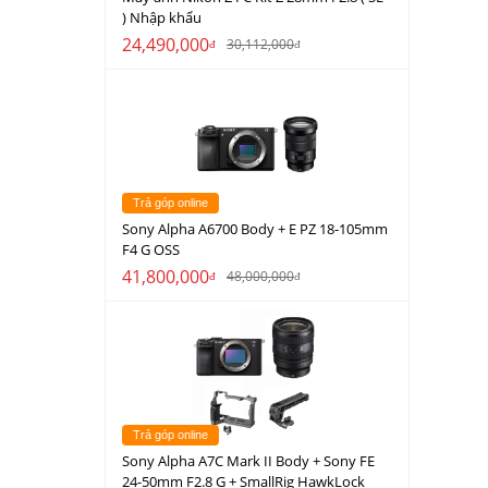
) Nhập khẩu
24,490,000
30,112,000
đ
đ
Trả góp online
Sony Alpha A6700 Body + E PZ 18-105mm
F4 G OSS
41,800,000
48,000,000
đ
đ
Trả góp online
Sony Alpha A7C Mark II Body + Sony FE
24-50mm F2.8 G + SmallRig HawkLock