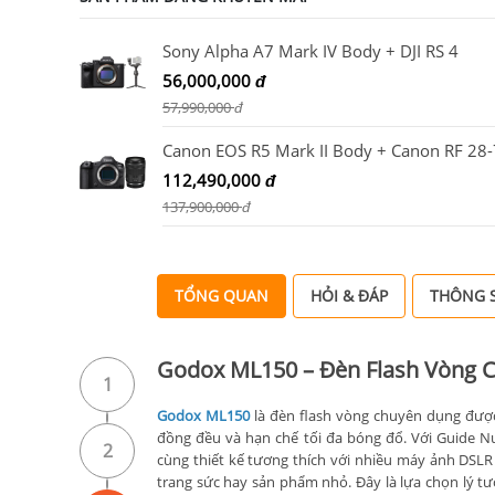
Sony Alpha A7 Mark IV Body + DJI RS 4
56,000,000
đ
57,990,000
đ
112,490,000
đ
137,900,000
đ
TỔNG QUAN
HỎI & ĐÁP
THÔNG S
Godox ML150 – Đèn Flash Vòng 
1
Godox ML150
là đèn flash vòng chuyên dụng đượ
đồng đều và hạn chế tối đa bóng đổ. Với Guide N
2
cùng thiết kế tương thích với nhiều máy ảnh DSLR 
trang sức hay sản phẩm nhỏ. Đây là lựa chọn lý tư