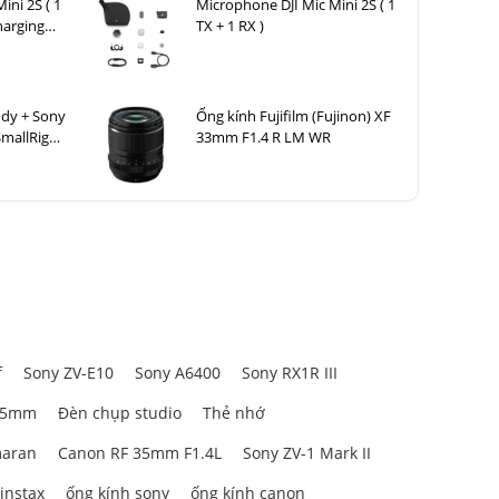
ini 2S ( 1
Microphone DJI Mic Mini 2S ( 1
h với nhiều
harging
TX + 1 RX )
u quả trong
ody + Sony
Ống kính Fujifilm (Fujinon) XF
SmallRig
33mm F1.4 R LM WR
for Sony
g giúp giảm
thể dễ dàng
f
Sony ZV-E10
Sony A6400
Sony RX1R III
85mm
Đèn chụp studio
Thẻ nhớ
aran
Canon RF 35mm F1.4L
Sony ZV-1 Mark II
 instax
ống kính sony
ống kính canon