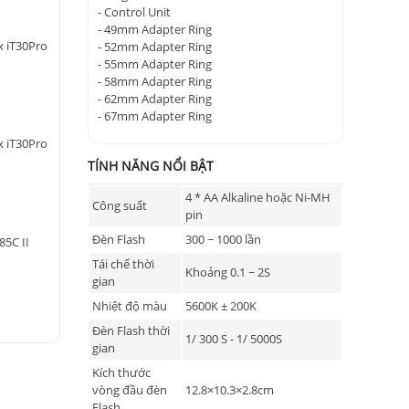
- Control Unit
- 49mm Adapter Ring
x iT30Pro
- 52mm Adapter Ring
- 55mm Adapter Ring
- 58mm Adapter Ring
- 62mm Adapter Ring
- 67mm Adapter Ring
x iT30Pro
TÍNH NĂNG NỔI BẬT
4 * AA Alkaline hoặc Ni-MH
Công suất
pin
Đèn Flash
300 ~ 1000 lần
85C II
Tái chế thời
Khoảng 0.1 ~ 2S
gian
Nhiệt độ màu
5600K ± 200K
Đèn Flash thời
1/ 300 S - 1/ 5000S
gian
Kích thước
vòng đầu đèn
12.8×10.3×2.8cm
Flash