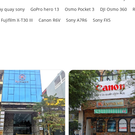
y quay sony
GoPro hero 13
Osmo Pocket 3
DJI Osmo 360
R
Fujifilm X-T30 III
Canon R6V
Sony A7R6
Sony FX5
t 5 mức
h công suất thủ công với 5 mức: