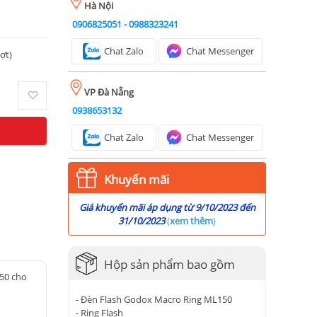
Hà Nội
0906825051
-
0988323241
Chat Zalo
Chat Messenger
ượt)
VP Đà Nẵng
0938653132
Chat Zalo
Chat Messenger
Khuyến mãi
Giá khuyến mãi áp dụng từ 9/10/2023 đến
31/10/2023
(
xem thêm
)
Hộp sản phẩm bao gồm
50 cho
- Đèn Flash Godox Macro Ring ML150
- Ring Flash