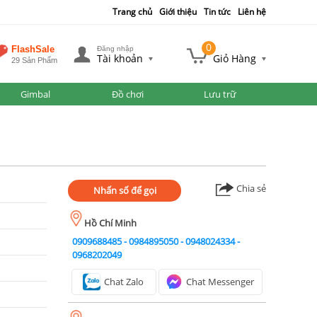
Trang chủ
Giới thiệu
Tin tức
Liên hệ
0
FlashSale
Đăng nhập
Tài khoản
Giỏ Hàng
29 Sản Phẩm
Gimbal
Đồ chơi
Lưu trữ
Chia sẻ
Nhấn số để gọi
Hồ Chí Minh
0909688485
-
0984895050
-
0948024334
-
0968202049
Chat Zalo
Chat Messenger