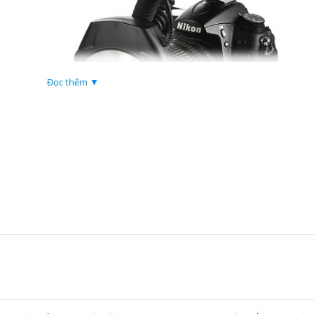
Đọc thêm ▼
chụp macro
 dành riêng cho nhu cầu chụp macro và chụp cận cảnh. Thiết bị gồm hai bộ
 flash vòng lắp trực tiếp lên ống kính
, mang lại sự cân bằng khi sử dụng và
c nghiệp.
ây cảm giác nặng nề khi gắn trên máy ảnh, phù hợp cho cả chụp trong stu
nh ống kính giúp ánh sáng được phân bổ trực tiếp và đồng đều lên chủ thể
 trong ảnh macro.