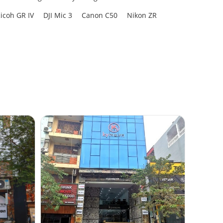
icoh GR IV
DJI Mic 3
Canon C50
Nikon ZR