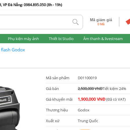
, VP Đà Nẵng: 0984.895.050 (8h - 19h)
Mã giảm giá
tlk
0 Mã
Phụ kiện máy ảnh
Thiết bị Studio
Âm thanh & livestream
 flash Godox
Mã sản phẩm
D01100019
Giá bán
2,500,000 VNĐ
Tiết kiệm 24%
1,900,000 VNĐ
Giá khuyến mãi
(Đã có VAT)
Thương hiệu
Godox
Xuất xứ
Trung Quốc