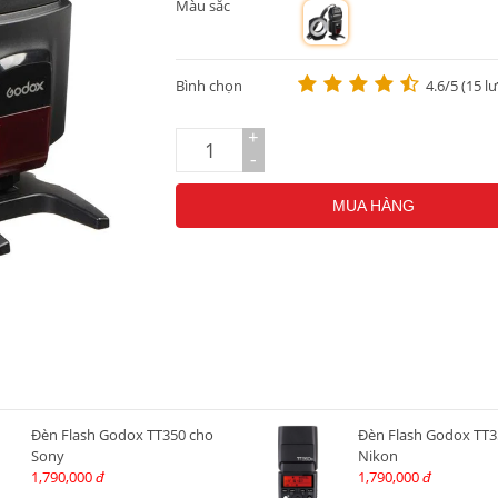
Màu sắc
m
Bình chọn
4.6/5 (15 l
+
-
MUA HÀNG
Đèn Flash Godox TT350 cho
Đèn Flash Godox TT3
Sony
Nikon
1,790,000
1,790,000
đ
đ