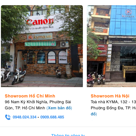
Showroom Hồ Chí Minh
Showroom Hà Nội
96 Nam Kỳ Khởi Nghĩa, Phường Sài
Toà nhà KYMA, 132 - 1
Xem bản đồ
Gòn, TP. Hồ Chí Minh
(
)
Phường Đống Đa, TP. H
đồ
)
0948.024.334
-
0909.688.485
0982.580.303
-
0938
Thông tin công ty