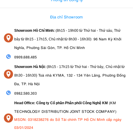
Địa chỉ Showroom
Showroom Hồ Chí Minh:
(8h15 - 19h00 từ
Thứ hai - Thứ sáu, Thứ
96 Nam Kỳ Khởi
bảy từ
8h15 - 17h15,
Chủ nhật từ 8
h30 - 16h30
)
Nghĩa, Phường Sài Gòn, TP. Hồ Chí Minh
0909.688.485
,
Showroom Hà Nội:
(8h15 - 17h15 từ Thứ hai - Thứ bảy
Chủ nhật từ
)
Toà nhà KYMA, 132 - 134 Yên Lãng, Phường Đống
8
h30 - 16h30
Đa, TP. Hà Nội
0982.580.303
(KM
Head Office: Công ty Cổ phần Phân phối Công Nghệ KM
TECHNOLOGY DISTRIBUTION JOINT STOCK COMPANY)
MSDN: 0318238276 do Sở Tài chính TP Hồ Chí Minh cấp ngày
03/01/2024