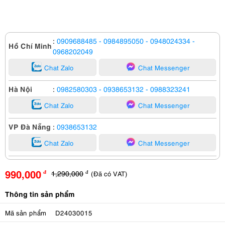
:
0909688485
- 0984895050
- 0948024334
-
Hồ Chí Minh
0968202049
Chat Zalo
Chat Messenger
Hà Nội
:
0982580303
- 0938653132
- 0988323241
Chat Zalo
Chat Messenger
VP Đà Nẵng
:
0938653132
Chat Zalo
Chat Messenger
990,000
1,290,000
(Đã có VAT)
đ
đ
Thông tin sản phẩm
Mã sản phẩm
D24030015