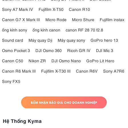
Sony A7 Mark IV
Fujifilm X-T50
Canon R10
Canon G7 X Mark III
Micro Rode
Micro Shure
Fujifilm instax
ống kính sony
ống kính canon
canon RF 28 70 f2.8
Sound card
Máy quay Dji
Máy quay sony
GoPro hero 13
Osmo Pocket 3
DJI Osmo 360
Ricoh GR IV
DJI Mic 3
Canon C50
Nikon ZR
DJI Osmo Nano
GoPro Lit Hero
Canon R6 Mark III
Fujifilm X-T30 III
Canon R6V
Sony A7R6
Sony FX5
Hệ Thống Kyma