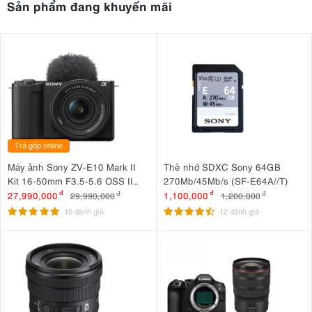
Sản phẩm đang khuyến mãi
Trả góp online
Máy ảnh Sony ZV-E10 Mark II
Thẻ nhớ SDXC Sony 64GB
Kit 16-50mm F3.5-5.6 OSS II
270Mb/45Mb/s (SF-E64A//T)
Đen
27,990,000
đ
1,100,000
đ
29,990,000
đ
1,200,000
đ
10 đánh giá
12 đánh giá