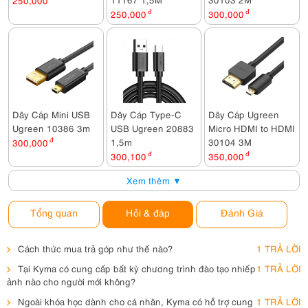
250,000
250,000
đ
300,000
đ
Dây Cáp Mini USB
Dây Cáp Type-C
Dây Cáp Ugreen
Ugreen 10386 3m
USB Ugreen 20883
Micro HDMI to HDMI
1,5m
30104 3M
300,000
đ
300,100
đ
350,000
đ
Xem thêm ▼
Tổng quan
Hỏi & đáp
Đánh Giá
Cách thức mua trả góp như thế nào?
1 TRẢ LỜI
Tại Kyma có cung cấp bất kỳ chương trình đào tạo nhiếp
1 TRẢ LỜI
ảnh nào cho người mới không?
Ngoài khóa học dành cho cá nhân, Kyma có hỗ trợ cung
1 TRẢ LỜI