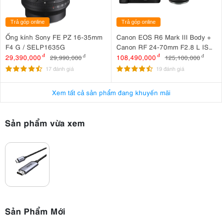
Trả góp online
Trả góp online
Ống kính Sony FE PZ 16-35mm
Canon EOS R6 Mark III Body +
F4 G / SELP1635G
Canon RF 24-70mm F2.8 L IS
USM
29,390,000
đ
108,490,000
đ
29,990,000
đ
125,100,000
đ
17 đánh giá
19 đánh giá
Xem tất cả sản phẩm đang khuyến mãi
Sản phẩm vừa xem
Sản Phẩm Mới