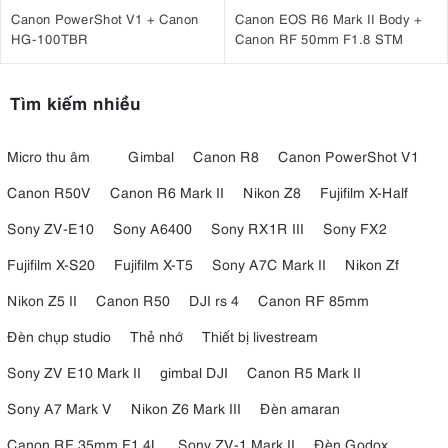
Canon PowerShot V1 + Canon
Canon EOS R6 Mark II Body +
HG-100TBR
Canon RF 50mm F1.8 STM
Tìm kiếm nhiều
Micro thu âm
Gimbal
Canon R8
Canon PowerShot V1
Canon R50V
Canon R6 Mark II
Nikon Z8
Fujifilm X-Half
Sony ZV-E10
Sony A6400
Sony RX1R III
Sony FX2
Fujifilm X-S20
Fujifilm X-T5
Sony A7C Mark II
Nikon Zf
Nikon Z5 II
Canon R50
DJI rs 4
Canon RF 85mm
Đèn chụp studio
Thẻ nhớ
Thiết bị livestream
Sony ZV E10 Mark II
gimbal DJI
Canon R5 Mark II
Sony A7 Mark V
Nikon Z6 Mark III
Đèn amaran
Canon RF 35mm F1.4L
Sony ZV-1 Mark II
Đèn Godox