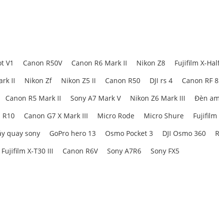
t V1
Canon R50V
Canon R6 Mark II
Nikon Z8
Fujifilm X-Hal
rk II
Nikon Zf
Nikon Z5 II
Canon R50
DJI rs 4
Canon RF 
Canon R5 Mark II
Sony A7 Mark V
Nikon Z6 Mark III
Đèn am
 R10
Canon G7 X Mark III
Micro Rode
Micro Shure
Fujifilm
y quay sony
GoPro hero 13
Osmo Pocket 3
DJI Osmo 360
R
Fujifilm X-T30 III
Canon R6V
Sony A7R6
Sony FX5