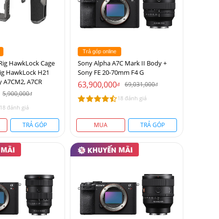
Trả góp online
Rig HawkLock Cage
Sony Alpha A7C Mark II Body +
Rig HawkLock H21
Sony FE 20-70mm F4 G
y A7CM2, A7CR
63,900,000
69,031,000
đ
đ
5,900,000
đ
18 đánh giá
18 đánh giá
TRẢ GÓP
MUA
TRẢ GÓP