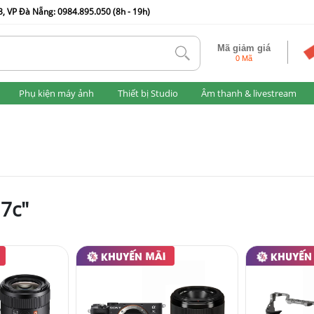
, VP Đà Nẵng: 0984.895.050 (8h - 19h)
Mã giảm giá
tlk
0 Mã
Phụ kiện máy ảnh
Thiết bị Studio
Âm thanh & livestream
a7c"