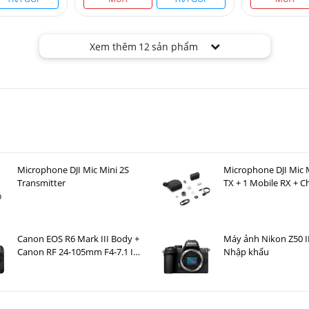
Xem thêm
12
sản phẩm
Microphone DJI Mic Mini 2S
Microphone DJI Mic M
Transmitter
TX + 1 Mobile RX + C
Case )
Canon EOS R6 Mark III Body +
Máy ảnh Nikon Z50 I
Canon RF 24-105mm F4-7.1 IS
Nhập khẩu
STM