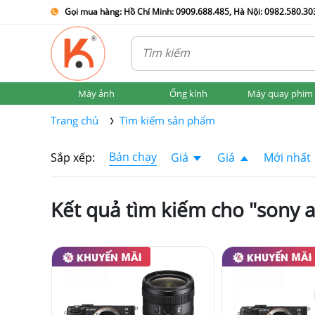
Gọi mua hàng: Hồ Chí Minh: 0909.688.485, Hà Nội: 0982.580.303
Máy ảnh
Ống kính
Máy quay phim
Trang chủ
Tìm kiếm sản phẩm
Bán chạy
Sắp xếp:
Giá
Giá
Mới nhất
Kết quả tìm kiếm cho "sony 