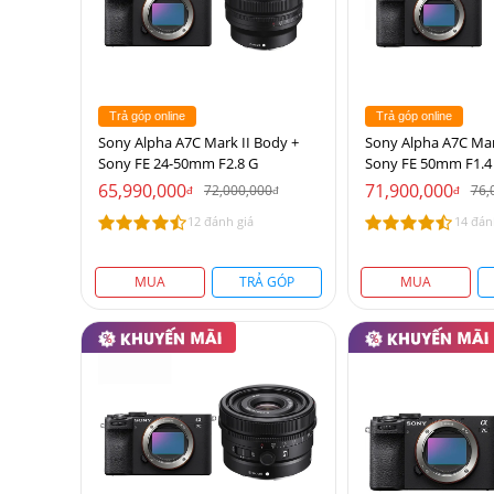
Trả góp online
Trả góp online
Sony Alpha A7C Mark II Body +
Sony Alpha A7C Mar
Sony FE 24-50mm F2.8 G
Sony FE 50mm F1.
65,990,000
71,900,000
72,000,000
76,
đ
đ
đ
12 đánh giá
14 đán
MUA
TRẢ GÓP
MUA