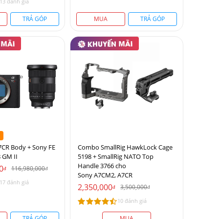
13 đánh giá
TRẢ GÓP
MUA
TRẢ GÓP
7CR Body + Sony FE
Combo SmallRig HawkLock Cage
 GM II
5198 + SmallRig NATO Top
Handle 3766 cho
0
116,980,000
đ
đ
Sony A7CM2, A7CR
17 đánh giá
2,350,000
3,500,000
đ
đ
10 đánh giá
TRẢ GÓP
MUA