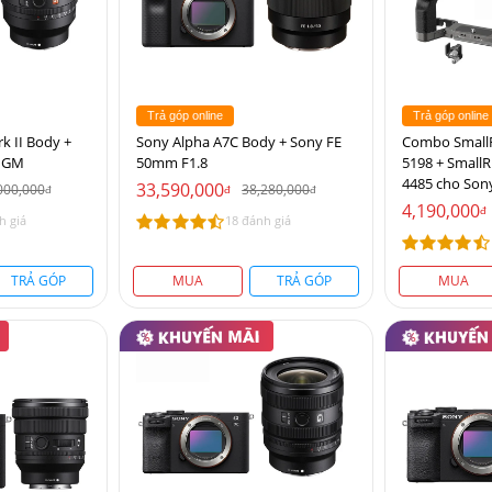
Trả góp online
Trả góp online
k II Body +
Sony Alpha A7C Body + Sony FE
Combo Small
4 GM
50mm F1.8
5198 + Small
4485 cho Son
33,590,000
000,000
38,280,000
đ
đ
đ
4,190,000
đ
h giá
18 đánh giá
TRẢ GÓP
MUA
TRẢ GÓP
MUA