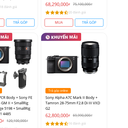
68,290,000
75,100,000
đ
đ
18 đánh giá
20 đánh giá
TRẢ GÓP
MUA
TRẢ GÓP
Trả góp online
7CR Body + Sony FE
Sony Alpha A7C Mark II Body +
GM II + SmallRig
Tamron 28-75mm F2.8 Di III VXD
e 5198 + SmallRig
G2
1 4485
62,800,000
69,990,000
đ
đ
0
120,100,000
đ
đ
16 đánh giá