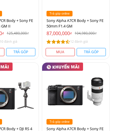
Trả góp online
7CR Body + Sony FE
Sony Alpha A7CR Body + Sony FE
 GM II
50mm F1.4 GM
0
87,000,000
125,480,000
104,980,000
đ
đ
đ
đ
10 đánh giá
12 đánh giá
TRẢ GÓP
MUA
TRẢ GÓP
Trả góp online
CR Body + DJI RS 4
Sony Alpha A7CR Body + Sony FE