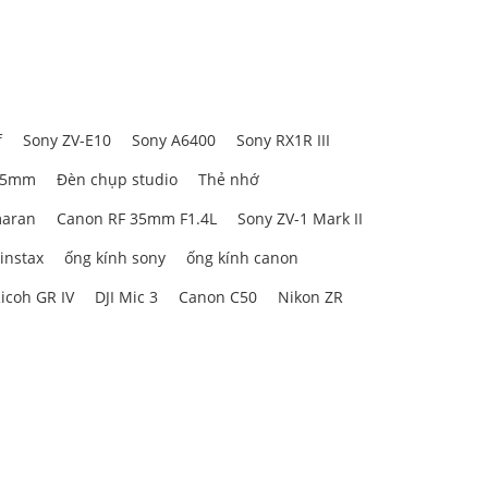
f
Sony ZV-E10
Sony A6400
Sony RX1R III
85mm
Đèn chụp studio
Thẻ nhớ
aran
Canon RF 35mm F1.4L
Sony ZV-1 Mark II
 instax
ống kính sony
ống kính canon
icoh GR IV
DJI Mic 3
Canon C50
Nikon ZR