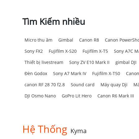
Tìm Kiếm nhiều
Micro thu âm
Gimbal
Canon R8
Canon PowerSho
Sony FX2
Fujifilm X-S20
Fujifilm X-T5
Sony A7C Ma
Thiết bị livestream
Sony ZV E10 Mark II
gimbal DJI
Đèn Godox
Sony A7 Mark IV
Fujifilm X-T50
Canon
canon RF 28 70 f2.8
Sound card
Máy quay Dji
Má
DJI Osmo Nano
GoPro Lit Hero
Canon R6 Mark III
Hệ Thống
Kyma