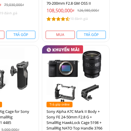
70-200mm F2.8 GM OSS II
79,030,000
đ
đ
108,500,000
126,980,000
đ
đ
19 đánh giá
10 đánh giá
TRẢ GÓP
MUA
TRẢ GÓP
Trả góp online
ig Cage for Sony
Sony Alpha A7C Mark II Body +
mallRig
Sony FE 24-50mm F2.8 G +
1 4485
SmallRig HawkLock Cage 5198 +
SmallRig NATO Top Handle 3766
5,000,000
đ