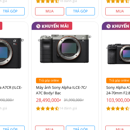
h giá
18 đánh giá
TRẢ GÓP
MUA
TRẢ GÓP
MUA
Trả góp online
Trả góp online
 A7CR (ILCE-
Máy ảnh Sony Alpha ILCE-7C/
Sony Alpha A
A7C Body/ Bạc
24-70mm F2.8
28,490,000
103,900,00
990,000
31,990,000
đ
đ
đ
h giá
14 đánh giá
TRẢ GÓP
MUA
TRẢ GÓP
MUA