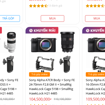
h giá
13 đánh giá
TRẢ GÓP
MUA
MUA
Trả góp online
Trả góp online
dy + Sony FE
Sony Alpha A7CR Body + Sony FE
Sony Alpha A
SS II +
24-70mm F2.8 GM II + SmallRig
16-35mm F2.8 
Cage 5198 +
HawkLock Cage 5198 + SmallRig
HawkLock Cag
 H21 4485
HawkLock H21 4485
HawkLock H2
104,500,000
109,500,00
20,100,000
110,100,000
đ
đ
đ