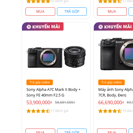
10 đánh giá
17 đán
MUA
TRẢ GÓP
MUA
Trả góp online
Trả góp online
Sony Alpha A7C Mark II Body +
Máy ảnh Sony Alpha
Sony FE 40mm F2.5 G
7CR, Body, Đen)
53,900,000
66,690,000
58,681,000
69,
đ
đ
đ
17 đánh giá
19 đán
MUA
TRẢ GÓP
MUA