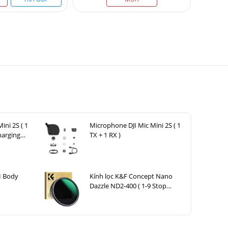
ini 2S ( 1
Microphone DJI Mic Mini 2S ( 1
harging
TX + 1 RX )
I Body
Kính lọc K&F Concept Nano
Dazzle ND2-400 ( 1-9 Stop
) 72mm KF01.2361