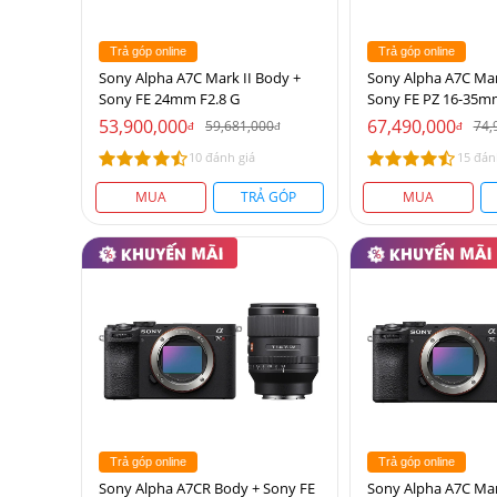
Trả góp online
Trả góp online
Sony Alpha A7C Mark II Body +
Sony Alpha A7C Mar
Sony FE 24mm F2.8 G
Sony FE PZ 16-35m
53,900,000
67,490,000
59,681,000
74,
đ
đ
đ
10 đánh giá
15 đán
MUA
TRẢ GÓP
MUA
Trả góp online
Trả góp online
Sony Alpha A7CR Body + Sony FE
Sony Alpha A7C Mar