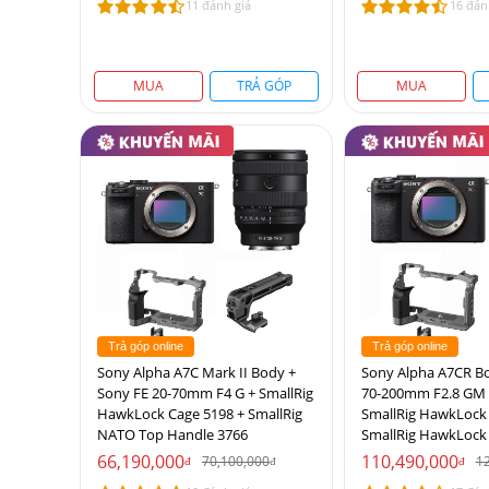
11 đánh giá
16 đán
MUA
TRẢ GÓP
MUA
Trả góp online
Trả góp online
Sony Alpha A7C Mark II Body +
Sony Alpha A7CR Bo
Sony FE 20-70mm F4 G + SmallRig
70-200mm F2.8 GM O
HawkLock Cage 5198 + SmallRig
SmallRig HawkLock 
NATO Top Handle 3766
SmallRig HawkLock
66,190,000
110,490,000
70,100,000
1
đ
đ
đ