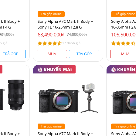
Trả góp online
Trả góp online
k II Body +
Sony Alpha A7C Mark II Body +
Sony Alpha A
m F4 G
Sony FE 16-25mm F2.8 G
16-35mm F2.8
68,490,000
105,500,00
931,000
74,000,000
đ
đ
đ
h giá
17 đánh giá
TRẢ GÓP
MUA
TRẢ GÓP
MUA
Trả góp online
Trả góp online
k II Body +
Sony Alpha A7C Mark II Body +
Sony Alpha A7