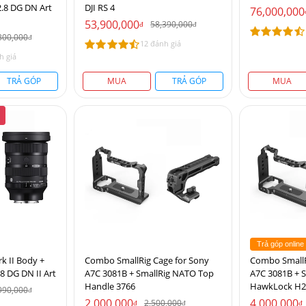
.8 DG DN Art
DJI RS 4
76,000,000
53,900,000
58,390,000
đ
đ
300,000
đ
12 đánh giá
h giá
TRẢ GÓP
MUA
TRẢ GÓP
MUA
Trả góp online
k II Body +
Combo SmallRig Cage for Sony
Combo SmallR
8 DG DN II Art
A7C 3081B + SmallRig NATO Top
A7C 3081B + S
Handle 3766
HawkLock H2
990,000
đ
2,000,000
4,000,000
2,500,000
đ
đ
đ