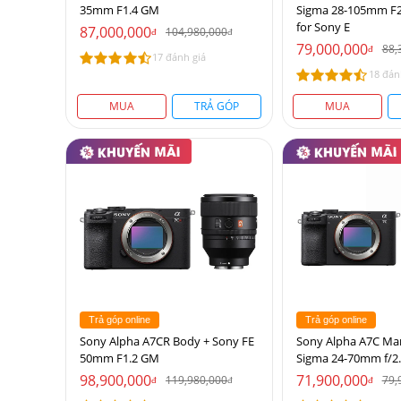
35mm F1.4 GM
Sigma 28-105mm F2
for Sony E
87,000,000
104,980,000
đ
đ
79,000,000
88,
đ
17 đánh giá
18 đán
MUA
TRẢ GÓP
MUA
Trả góp online
Trả góp online
Sony Alpha A7CR Body + Sony FE
Sony Alpha A7C Mar
50mm F1.2 GM
Sigma 24-70mm f/2.
98,900,000
71,900,000
119,980,000
79,
đ
đ
đ