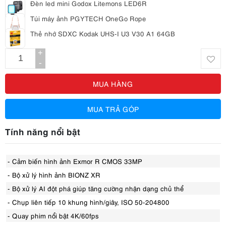
Đèn led mini Godox Litemons LED6R
Túi máy ảnh PGYTECH OneGo Rope
Thẻ nhớ SDXC Kodak UHS-I U3 V30 A1 64GB
+
-
MUA HÀNG
MUA TRẢ GÓP
Tính năng nổi bật
- Cảm biến hình ảnh Exmor R CMOS 33MP
- Bộ xử lý hình ảnh BIONZ XR
- Bộ xử lý AI đột phá giúp tăng cường nhận dạng chủ thể
- Chụp liên tiếp 10 khung hình/giây, ISO 50-204800
- Quay phim nổi bật 4K/60fps