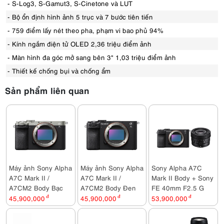
- S-Log3, S-Gamut3, S-Cinetone và LUT
- Bộ ổn định hình ảnh 5 trục và 7 bước tiên tiến
- 759 điểm lấy nét theo pha, phạm vi bao phủ 94%
- Kính ngắm điện tử OLED 2,36 triệu điểm ảnh
- Màn hình đa góc mở sang bên 3" 1,03 triệu điểm ảnh
- Thiết kế chống bụi và chống ẩm
Sản phẩm liên quan
Máy ảnh Sony Alpha
Máy ảnh Sony Alpha
Sony Alpha A7C
A7C Mark II /
A7C Mark II /
Mark II Body + Sony
A7CM2 Body Bạc
A7CM2 Body Đen
FE 40mm F2.5 G
45,900,000
đ
45,900,000
đ
53,900,000
đ