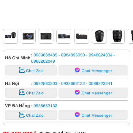
:
0909688485
- 0984895050
- 0948024334
-
Hồ Chí Minh
0968202049
Chat Zalo
Chat Messenger
Hà Nội
:
0982580303
- 0938653132
- 0988323241
Chat Zalo
Chat Messenger
VP Đà Nẵng
:
0938653132
Chat Zalo
Chat Messenger
76,000,000
đ
đ