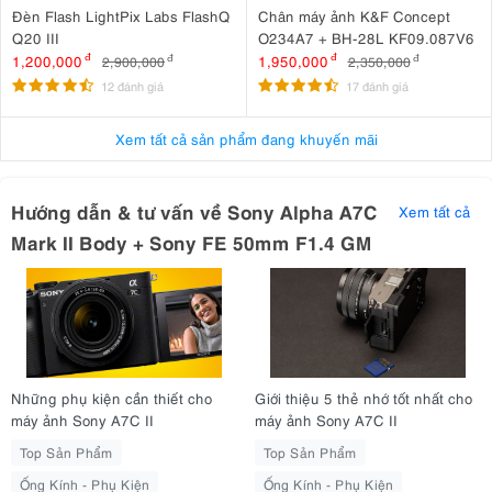
Đèn Flash LightPix Labs FlashQ
Chân máy ảnh K&F Concept
Q20 III
O234A7 + BH-28L KF09.087V6
1,200,000
đ
1,950,000
đ
2,900,000
đ
2,350,000
đ
12 đánh giá
17 đánh giá
Xem tất cả sản phẩm đang khuyến mãi
Hướng dẫn & tư vấn về Sony Alpha A7C
Xem tất cả
Mark II Body + Sony FE 50mm F1.4 GM
Những phụ kiện cần thiết cho
Giới thiệu 5 thẻ nhớ tốt nhất cho
máy ảnh Sony A7C II
máy ảnh Sony A7C II
Sony A7C Mark II là chiếc máy ảnh nhỏ gọn nhưng mạnh mẽ, kết
hợp cảm biến full-frame với hiệu năng vượt trội cho cả ảnh tĩnh và
Top Sản Phẩm
Top Sản Phẩm
video
Ống Kính - Phụ Kiện
Ống Kính - Phụ Kiện