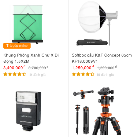
Trả góp online
Khung Phông Xanh Chữ X Di
Softbox cầu K&F Concept 85cm
Động 1.5X2M
KF18.0009V1
3,490,000
đ
1,250,000
đ
3,700,000
đ
1,590,000
đ
19 đánh giá
19 đánh giá
Có nên nâng cấp từ A7C lên A7C II hay không ?