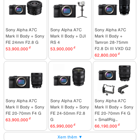
Sony Alpha A7C
Sony Alpha A7C
Sony Alpha A7C
Mark II Body + Sony
Mark II Body + DJI
Mark II Body +
FE 24mm F2.8 G
RS 4
Tamron 28-75mm
F2.8 Di III VXD G2
53,900,000
đ
53,900,000
đ
62,800,000
đ
Sony Alpha A7C
Sony Alpha A7C
Sony Alpha A7C
Mark II Body + Sony
Mark II Body + Sony
Mark II Body + Sony
FE 20-70mm F4 G
FE 24-50mm F2.8
FE 20-70mm F4 G
G
+ SmallRig
63,900,000
đ
HawkLock Cage
65,990,000
đ
66,190,000
đ
5198 + SmallRig
Xem thêm ▼
NATO Top Handle