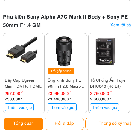
3766
Phụ kiện Sony Alpha A7C Mark II Body + Sony FE
50mm F1.4 GM
Xem tất cả
Trả góp online
Dây Cáp Ugreen
Ống kính Sony FE
Tủ Chống Ẩm Fujie
Mini HDMI to HDMI
90mm F2.8 Macro G
DHC040 (40 Lít)
11167 1,5M
OSS / SEL90M28G
297,000
đ
23,990,000
đ
2,750,000
đ
250,000
đ
23,490,000
đ
2,600,000
đ
Thêm vào giỏ
Thêm vào giỏ
Thêm vào giỏ
Tổng quan
Hỏi & đáp
Thông số kỹ thuật