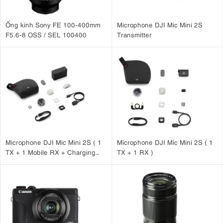
Ống kính Sony FE 100-400mm
Microphone DJI Mic Mini 2S
F5.6-8 OSS / SEL 100400
Transmitter
2. Thông số kỹ thuật nổi bật của Sony A7C
II
Cảm biến:
Cảm biến Exmor R CMOS 33MP
Bộ xử lý hình ảnh:
BIONZ XR
Dải ISO:
100–51.200 (có thể mở rộng đến 50–204.800)
Số điểm lấy nét tự động
: 759 điểm phát hiện pha bao phủ
Microphone DJI Mic Mini 2S ( 1
Microphone DJI Mic Mini 2S ( 1
94% diện tích ảnh
TX + 1 Mobile RX + Charging
TX + 1 RX )
Quay video
: 4K ở tốc độ 60 khung hình/giây, Full HD ở tốc độ
Case )
120 khung hình/giây
Ổn định hình ảnh
: Ổn định 5 trục bên trong cơ thể
Chụp liên tục
: Lên đến 10 khung hình/giây với tính năng theo
dõi AF/AE
Kính ngắm
: OLED 2,36 triệu điểm ảnh, độ phóng đại 0,7x
Màn hình
: Màn hình cảm ứng xoay lật 3 inch, 1,03 triệu điểm
ảnh