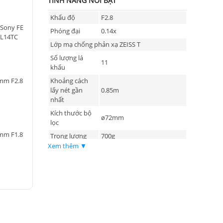
TÍNH NĂNG NỔI BẬT
Khẩu độ
F2.8
 Sony FE
Phóng đại
0.14x
EL14TC
Lớp mạ chống phản xạ ZEISS T
Số lượng lá
11
khẩu
Khoảng cách
mm F2.8
lấy nét gần
0.85m
nhất
Kích thước bộ
ø72mm
lọc
mm F1.8
Trọng lượng
700g
Xem thêm ▼