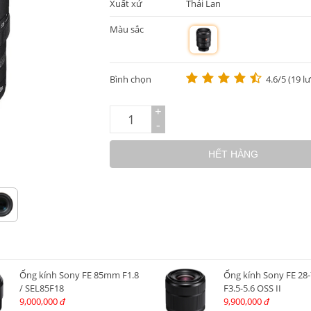
Xuất xứ
Thái Lan
Màu sắc
m
Bình chọn
4.6/5 (19 l
+
-
HẾT HÀNG
Ống kính Sony FE 85mm F1.8
Ống kính Sony FE 2
/ SEL85F18
F3.5-5.6 OSS II
9,000,000
9,900,000
đ
đ