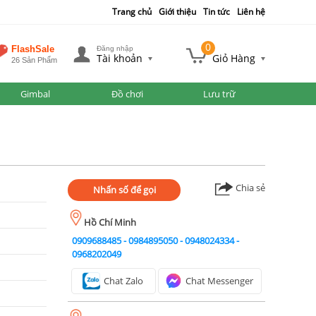
Trang chủ
Giới thiệu
Tin tức
Liên hệ
0
FlashSale
Đăng nhập
Tài khoản
Giỏ Hàng
26 Sản Phẩm
Gimbal
Đồ chơi
Lưu trữ
Chia sẻ
Nhấn số để gọi
Hồ Chí Minh
0909688485
-
0984895050
-
0948024334
-
0968202049
Chat Zalo
Chat Messenger