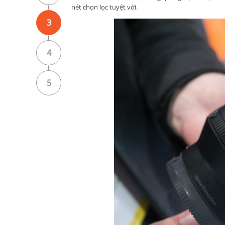
nét chọn lọc tuyệt vời.
3
4
5