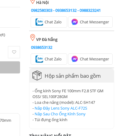
Hà Nội
0982580303
-
0938653132
-
0988323241
Chat Zalo
Chat Messenger
ượt)
VP Đà Nẵng
0938653132
Chat Zalo
Chat Messenger
Hộp sản phẩm bao gồm
- Ống kính Sony FE 100mm F2.8 STF GM
OSS/ SEL100F28GM
- Loa che nắng (model): ALC-SH147
-
Nắp Đậy Lens Sony ALC-F72S
-
Nắp Sau Cho Ống Kính Sony
- Túi đựng ống kính
8-70mm