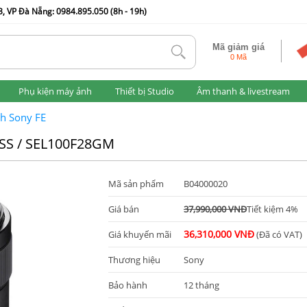
, VP Đà Nẵng: 0984.895.050 (8h - 19h)
Mã giảm giá
tlk
0 Mã
Phụ kiện máy ảnh
Thiết bị Studio
Âm thanh & livestream
h Sony FE
SS / SEL100F28GM
Mã sản phẩm
B04000020
Giá bán
37,990,000 VNĐ
Tiết kiệm 4%
36,310,000 VNĐ
Giá khuyến mãi
(Đã có VAT)
Thương hiệu
Sony
Bảo hành
12 tháng