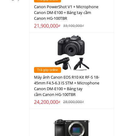
Canon PowerShot V1 + Microphone
Canon DM-E100 + Báng tay cầm
Canon HG-100TBR
21,900,000
33,100,000
đ
đ
Trả góp online
Máy ảnh Canon EOS R10 Kit RF-S 18-
45mm F4.5-6.3 IS STM + Microphone
Canon DM-E100 + Báng tay
cầm Canon HG-100TBR
24,200,000
28,000,000
đ
đ