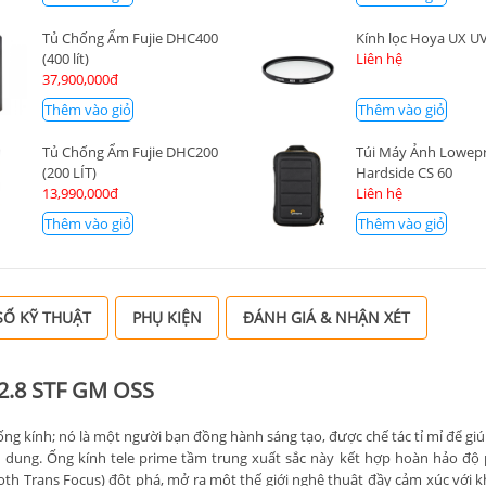
Tủ Chống Ẩm Fujie DHC400
Kính lọc Hoya UX U
(400 lít)
Liên hệ
37,900,000đ
Thêm vào giỏ
Thêm vào giỏ
Tủ Chống Ẩm Fujie DHC200
Túi Máy Ảnh Lowep
(200 LÍT)
Hardside CS 60
13,990,000đ
Liên hệ
Thêm vào giỏ
Thêm vào giỏ
Ố KỸ THUẬT
PHỤ KIỆN
ĐÁNH GIÁ & NHẬN XÉT
F2.8 STF GM OSS
ng kính; nó là một người bạn đồng hành sáng tạo, được chế tác tỉ mỉ để giú
 dung. Ống kính tele prime tầm trung xuất sắc này kết hợp hoàn hảo độ 
th Trans Focus) đột phá, mở ra một thế giới nghệ thuật đầy cảm xúc với k