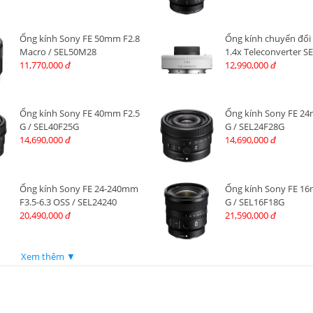
Ống kính Sony FE 50mm F2.8
Ống kính chuyển đổi
Macro / SEL50M28
1.4x Teleconverter S
11,770,000
12,990,000
đ
đ
Ống kính Sony FE 40mm F2.5
Ống kính Sony FE 24
G / SEL40F25G
G / SEL24F28G
14,690,000
14,690,000
đ
đ
Ống kính Sony FE 24-240mm
Ống kính Sony FE 16
F3.5-6.3 OSS / SEL24240
G / SEL16F18G
20,490,000
21,590,000
đ
đ
Xem thêm ▼