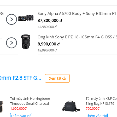
0G
37,800,000
đ
44,980,000
đ
dy + Sigma 18-50mm F2.8 DC DN + DJI RS 4 Mini
8,990,000
đ
12,990,000
đ
Ống kính Sony FE 100mm F2.8 STF GM OSS / SEL100F28GM
Xem tất cả
Túi máy ảnh Herringbone
Túi máy ảnh K&F C
Timecode Small Charcoal
Sling Bag KF13.179
1,650,000đ
790,000đ
Thêm vào giỏ
Thêm vào giỏ