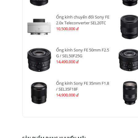
Ống kính chuyển đổi Sony FE
2.0x Teleconverter SEL20TC
10,500,000
đ
Ống kính Sony FE 50mm F2.5
G / SEL50F25G
14,490,000
đ
Ống kính Sony FE 35mm F1.8
/ SEL35F18F
14,900,000
đ