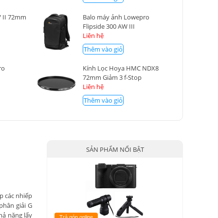
V II 72mm
Balo máy ảnh Lowepro
Flipside 300 AW III
Liên hệ
Thêm vào giỏ
ro
Kính Lọc Hoya HMC NDX8
72mm Giảm 3 f-Stop
Liên hệ
Thêm vào giỏ
SẢN PHẨM NỔI BẬT
p các nhiếp
phân giải G
hả năng lấy
Trả góp online