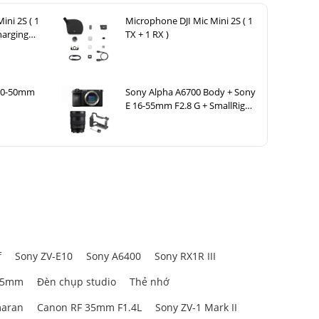
ini 2S ( 1
Microphone DJI Mic Mini 2S ( 1
harging
TX + 1 RX )
ny về chất
 sắc nét và
 20-50mm
Sony Alpha A6700 Body + Sony
E 16-55mm F2.8 G + SmallRig
cảm xúc say
Hawk Lock Cage Kit for Sony
ục.
A6700 5060
f
Sony ZV-E10
Sony A6400
Sony RX1R III
85mm
Đèn chụp studio
Thẻ nhớ
aran
Canon RF 35mm F1.4L
Sony ZV-1 Mark II