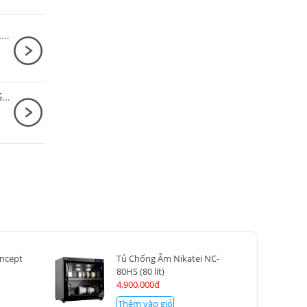
Sony Alpha A6700 Body + Sony E 35mm F1.8 OSS
Ống kính Sony E PZ 18-105mm F4 G OSS / SELP18105G
oncept
Tủ Chống Ẩm Nikatei NC-
80HS (80 lít)
4,900,000đ
Thêm vào giỏ