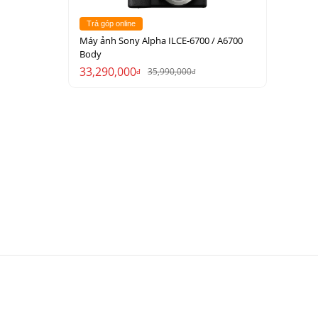
Trả góp online
Máy ảnh Sony Alpha ILCE-6700 / A6700
Body
33,290,000
35,990,000
đ
đ