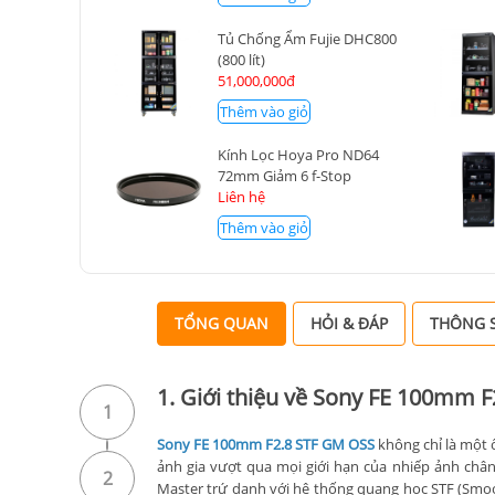
Tủ Chống Ẩm Fujie DHC800
(800 lít)
51,000,000đ
Thêm vào giỏ
Kính Lọc Hoya Pro ND64
72mm Giảm 6 f-Stop
Liên hệ
Thêm vào giỏ
TỔNG QUAN
HỎI & ĐÁP
THÔNG S
1. Giới thiệu về Sony FE 100mm 
1
Sony FE 100mm F2.8 STF GM OSS
không chỉ là một ố
ảnh gia vượt qua mọi giới hạn của nhiếp ảnh chân
2
Master trứ danh với hệ thống quang học STF (Smoo