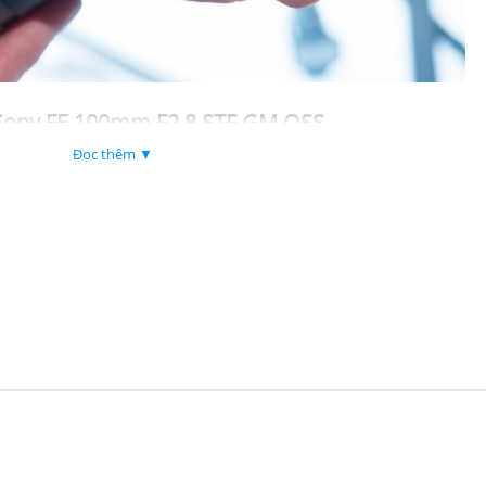
a Sony FE 100mm F2.8 STF GM OSS
Đọc thêm ▼
h 10 nhóm