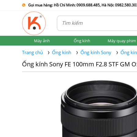
Gọi mua hàng: Hồ Chí Minh: 0909.688.485, Hà Nội: 0982.580.303
Máy ảnh
Ống kính
Máy quay phim
Trang chủ
Ống kính
Ống kính Sony
Ống kín
Ống kính Sony FE 100mm F2.8 STF GM O