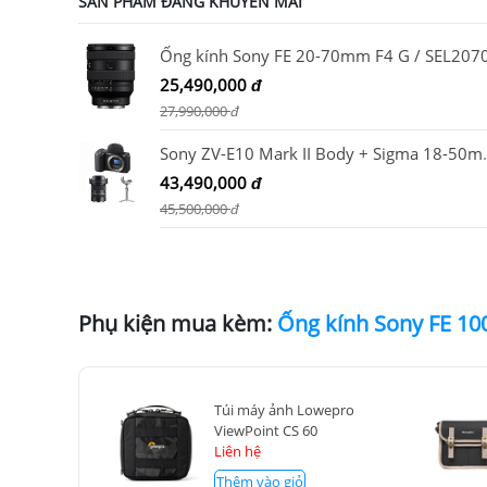
SẢN PHẨM ĐANG KHUYẾN MÃI
Ống kính Sony FE 20-70mm F4 G / SEL207
25,490,000
đ
27,990,000
đ
Sony ZV-E10 Mark II Bo
43,490,000
đ
45,500,000
đ
Phụ kiện mua kèm:
Túi máy ảnh Lowepro
ViewPoint CS 60
Liên hệ
Thêm vào giỏ