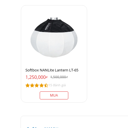
Softbox NANLite Lantern LT-65
1,250,000
1,500,000
đ
đ
15 đánh giá
MUA