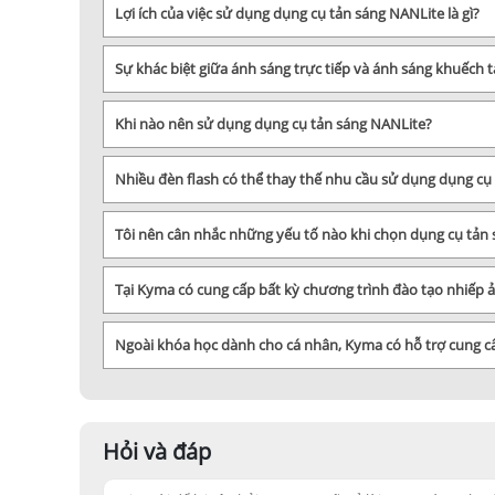
Lợi ích của việc sử dụng dụng cụ tản sáng NANLite là gì?
Tóm lại, Softbox NANLite mang lại nhiều ưu điểm về chất l
nghiệp. Tại trang chủ Kyma.vn có rất nhiều mẫu mã Softbox
Sự khác biệt giữa ánh sáng trực tiếp và ánh sáng khuếch t
Khi nào nên sử dụng dụng cụ tản sáng NANLite?
Nhiều đèn flash có thể thay thế nhu cầu sử dụng dụng c
Tôi nên cân nhắc những yếu tố nào khi chọn dụng cụ tản
Tại Kyma có cung cấp bất kỳ chương trình đào tạo nhiếp
Ngoài khóa học dành cho cá nhân, Kyma có hỗ trợ cung 
Hỏi và đáp