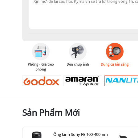
Phông - Giá treo
Đèn chụp ảnh
Dụng cụ tản sáng
phông
Sản Phẩm Mới
Ống kính Sony FE 100-400mm