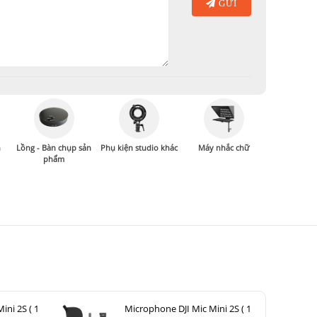
GỬI
n
Lồng - Bàn chụp sản
Phụ kiện studio khác
Máy nhắc chữ
phẩm
ini 2S ( 1
Microphone DJI Mic Mini 2S ( 1