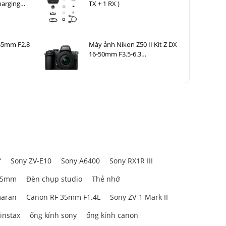
harging
TX + 1 RX )
-55mm F2.8
Máy ảnh Nikon Z50 II Kit Z DX
16-50mm F3.5-6.3
VR Nhập khẩu
f
Sony ZV-E10
Sony A6400
Sony RX1R III
85mm
Đèn chụp studio
Thẻ nhớ
aran
Canon RF 35mm F1.4L
Sony ZV-1 Mark II
 instax
ống kính sony
ống kính canon