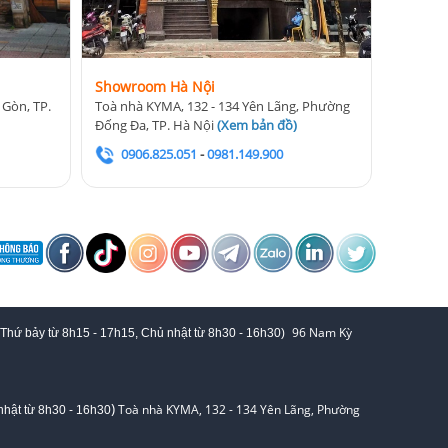
Showroom Hà Nội
 Gòn, TP.
Toà nhà KYMA, 132 - 134 Yên Lãng, Phường
Đống Đa, TP. Hà Nội
(
Xem bản đồ
)
0906.825.051
-
0981.149.900
96 Nam Kỳ
 Thứ bảy từ
8h15 - 17h15,
Chủ nhật từ 8
h30 - 16h30
)
)
Toà nhà KYMA, 132 - 134 Yên Lãng, Phường
hật từ 8
h30 - 16h30