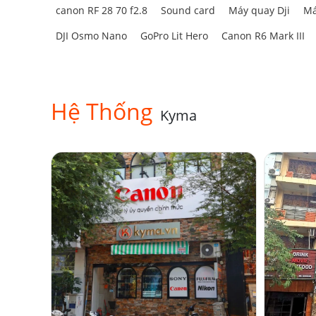
canon RF 28 70 f2.8
Sound card
Máy quay Dji
Má
DJI Osmo Nano
GoPro Lit Hero
Canon R6 Mark III
Hệ Thống
Kyma