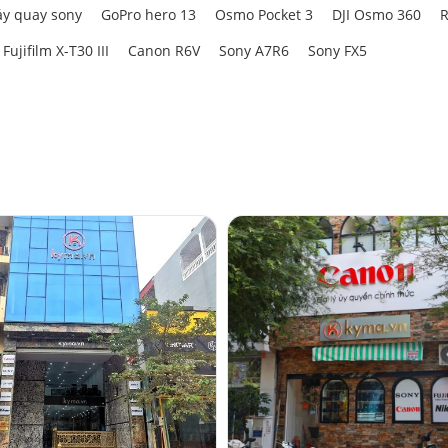
y quay sony
GoPro hero 13
Osmo Pocket 3
DJI Osmo 360
R
Fujifilm X-T30 III
Canon R6V
Sony A7R6
Sony FX5