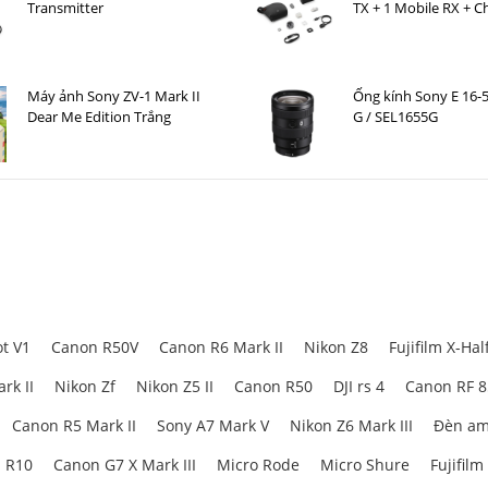
Transmitter
TX + 1 Mobile RX + C
Case )
Máy ảnh Sony ZV-1 Mark II
Ống kính Sony E 16
Dear Me Edition Trắng
G / SEL1655G
t V1
Canon R50V
Canon R6 Mark II
Nikon Z8
Fujifilm X-Hal
rk II
Nikon Zf
Nikon Z5 II
Canon R50
DJI rs 4
Canon RF 
Canon R5 Mark II
Sony A7 Mark V
Nikon Z6 Mark III
Đèn am
 R10
Canon G7 X Mark III
Micro Rode
Micro Shure
Fujifilm