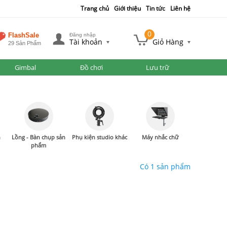
Trang chủ
Giới thiệu
Tin tức
Liên hệ
0
FlashSale
Đăng nhập
Tài khoản
Giỏ Hàng
29 Sản Phẩm
Gimbal
Đồ chơi
Lưu trữ
n
Lồng - Bàn chụp sản
Phụ kiện studio khác
Máy nhắc chữ
phẩm
Có 1 sản phẩm