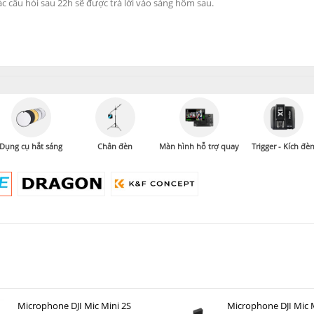
Dụng cụ hắt sáng
Chân đèn
Màn hình hỗ trợ quay
Trigger - Kích đè
Microphone DJI Mic Mini 2S
Microphone DJI Mic M