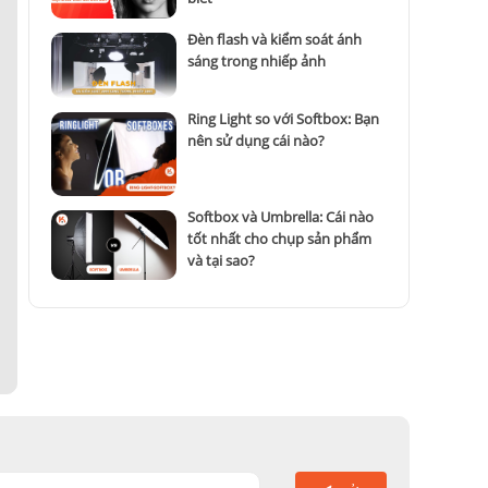
ứng nhu cầu của nhiều nhiếp ảnh gia và nhà làm phim chuyên
Đèn flash và kiểm soát ánh
sáng trong nhiếp ảnh
Ring Light so với Softbox: Bạn
nên sử dụng cái nào?
Softbox và Umbrella: Cái nào
tốt nhất cho chụp sản phẩm
và tại sao?