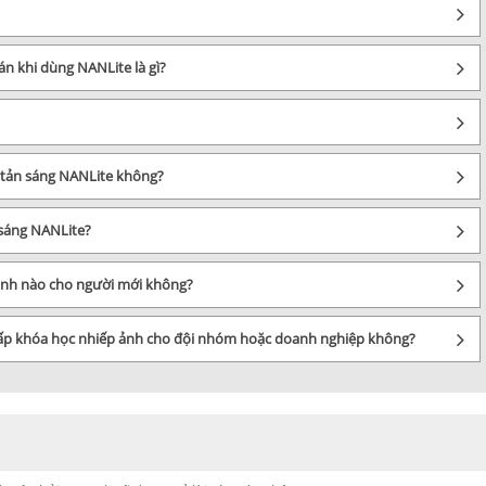
ượng ánh sáng, tính linh hoạt và tiện ích trong quá trình sử dụng, đáp 
 NANLite, có thể để đáp ứng mọi nhu cầu ánh sáng của bạn.
án khi dùng NANLite là gì?
ụ tản sáng NANLite không?
 sáng NANLite?
 ảnh nào cho người mới không?
cấp khóa học nhiếp ảnh cho đội nhóm hoặc doanh nghiệp không?