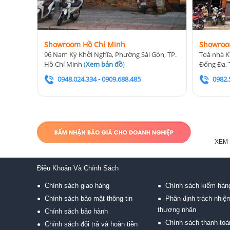
Showroom Hồ Chí Minh
Showroo
96 Nam Kỳ Khởi Nghĩa, Phường Sài Gòn, TP.
Toà nhà K
Hồ Chí Minh
(
Xem bản đồ
)
Đống Đa, 
0948.024.334
-
0909.688.485
0982.
XEM 
Điều Khoản Và Chính Sách
Chính sách giao hàng
Chính sách kiểm hàn
●
●
Chính sách bảo mật thông tin
Phân định trách nhiệ
●
●
thương nhân
Chính sách bảo hành
●
Chính sách thanh toá
●
Chính sách đổi trả và hoàn tiền
●