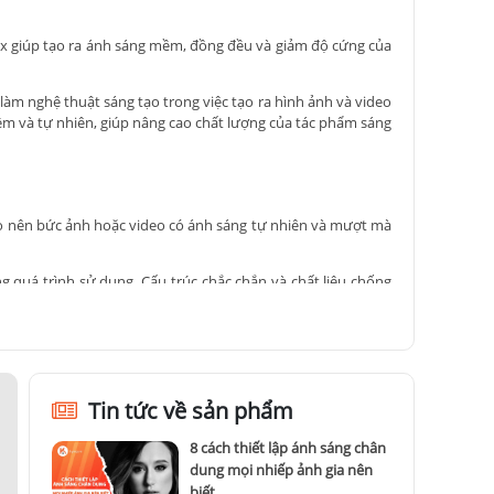
ox giúp tạo ra ánh sáng mềm, đồng đều và giảm độ cứng của
àm nghệ thuật sáng tạo trong việc tạo ra hình ảnh và video
m và tự nhiên, giúp nâng cao chất lượng của tác phẩm sáng
ạo nên bức ảnh hoặc video có ánh sáng tự nhiên và mượt mà
 quá trình sử dụng. Cấu trúc chắc chắn và chất liệu chống
ó thể lắp đặt và tháo gỡ nhanh chóng, giảm thời gian chuẩn
ánh sáng phát ra theo nhu cầu cụ thể của họ. Điều này giúp
Tin tức về sản phẩm
8 cách thiết lập ánh sáng chân
au, tạo ra sự linh hoạt trong quá trình sử dụng.
dung mọi nhiếp ảnh gia nên
i chuyển.
biết