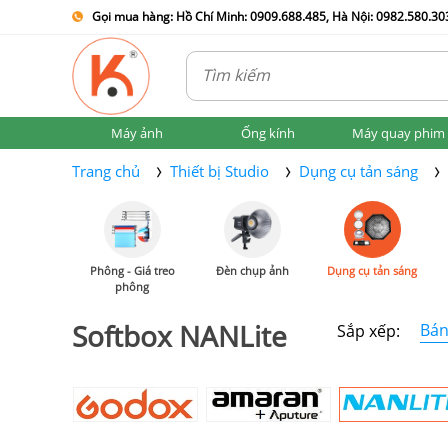
Gọi mua hàng: Hồ Chí Minh: 0909.688.485, Hà Nội: 0982.580.303
Máy ảnh
Ống kính
Máy quay phim
Trang chủ
Thiết bị Studio
Dụng cụ tản sáng
Phông - Giá treo
Đèn chụp ảnh
Dụng cụ tản sáng
phông
Softbox NANLite
Bán
Sắp xếp: