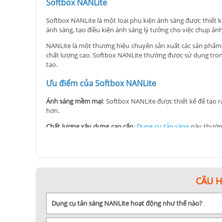
Softbox NANLite
Softbox NANLite là một loại phụ kiện ánh sáng được thiết
ánh sáng, tạo điều kiện ánh sáng lý tưởng cho việc chụp ản
NANLite là một thương hiệu chuyên sản xuất các sản phẩm á
chất lượng cao. Softbox NANLite thường được sử dụng tron
tạo.
Ưu điểm của Softbox NANLite
Ánh sáng mềm mại
: Softbox NANLite được thiết kế để tạo
hơn.
Chất lượng xây dựng cao cấp
:
Dụng cụ tản sáng
này thường
nước cũng làm tăng khả năng sử dụng trong nhiều điều kiệ
Dễ dàng lắp đặt và tháo gỡ
: Thiết kế của Softbox NANLite 
bị trước khi bắt đầu quay phim hoặc chụp ảnh.
Kiểm soát độ sáng linh hoạt
: Softbox NANLite thường có cá
CÂU 
tạo ra hiệu ứng sáng tốt nhất cho từng tình huống.
Tích hợp linh hoạt với các nguồn sáng
: Softbox NANLite thườ
Dụng cụ tản sáng NANLite hoạt động như thế nào?
Di động và dễ dàng mang theo
: Một số mô hình Softbox NAN