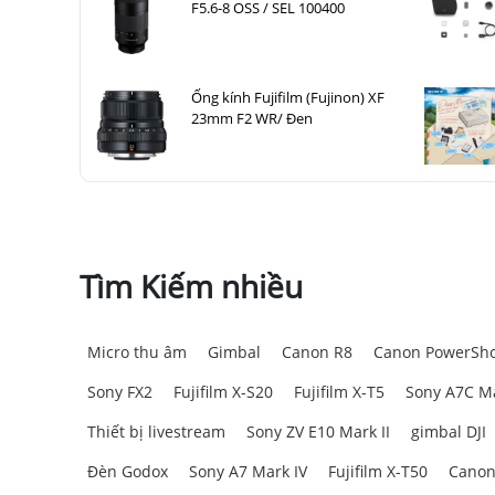
F5.6-8 OSS / SEL 100400
Ống kính Fujifilm (Fujinon) XF
23mm F2 WR/ Đen
Tìm Kiếm nhiều
Micro thu âm
Gimbal
Canon R8
Canon PowerSho
Sony FX2
Fujifilm X-S20
Fujifilm X-T5
Sony A7C Ma
Thiết bị livestream
Sony ZV E10 Mark II
gimbal DJI
Đèn Godox
Sony A7 Mark IV
Fujifilm X-T50
Canon