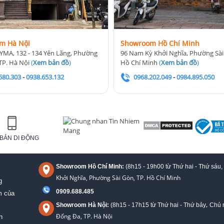
m Hà Nội
Showroom Hồ Chí Minh
YMA, 132 - 134 Yên Lãng, Phường
96 Nam Kỳ Khởi Nghĩa, Phường Sài
TP. Hà Nội
(
Xem bản đồ
)
Hồ Chí Minh
(
Xem bản đồ
)
580.303
-
0938.653.132
0968.202.049
-
0984.895.050
BẢN DI ĐỘNG
Showroom Hồ Chí Minh:
(8h15 - 19h00 từ
Thứ hai - Thứ sáu,
Khởi Nghĩa, Phường Sài Gòn, TP. Hồ Chí Minh
g
0909.688.485
m của
,
Showroom Hà Nội:
(8h15 - 17h15 từ Thứ hai - Thứ bảy
Chủ n
Đống Đa, TP. Hà Nội
n