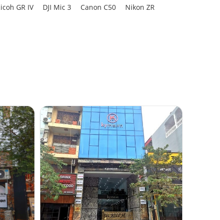
icoh GR IV
DJI Mic 3
Canon C50
Nikon ZR