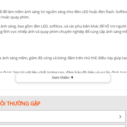
 kế để làm mềm ánh sáng từ nguồn sáng như đèn LED hoặc đèn flash. Softb
h hoặc quay phim.
nh sáng, bao gồm đèn LED, softbox, và các phụ kiện khác để hỗ trợ người l
g lĩnh vực nhiếp ảnh và quay phim chuyên nghiệp để cung cấp ánh sáng mề
 ra ánh sáng mềm, giảm độ cứng và bóng đậm trên chủ thể. Điều này giúp t
 được làm từ vật liệu chất lượng cao, đảm bảo độ bền và sự ổn định trong
Xem thêm ▼
n khác nhau.
thường đi kèm với hệ thống lắp đặt nhanh chóng và thuận tiện. Người dùng c
c tùy chọn điều chỉnh độ sáng, giúp người sử dụng có thể kiểm soát lượng 
HỎI THƯỜNG GẶP
ng được thiết kế để tương thích với nhiều loại đèn led và đèn flash khác nh
Lite có thiết kế gọn nhẹ và có thể gấp gọn, thuận tiện để mang theo khi d