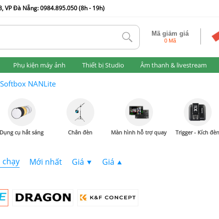
, VP Đà Nẵng: 0984.895.050 (8h - 19h)
Mã giảm giá
tlk
0 Mã
Phụ kiện máy ảnh
Thiết bị Studio
Âm thanh & livestream
Softbox NANLite
Dụng cụ hắt sáng
Chân đèn
Màn hình hỗ trợ quay
Trigger - Kích đè
 chạy
Mới nhất
Giá
Giá