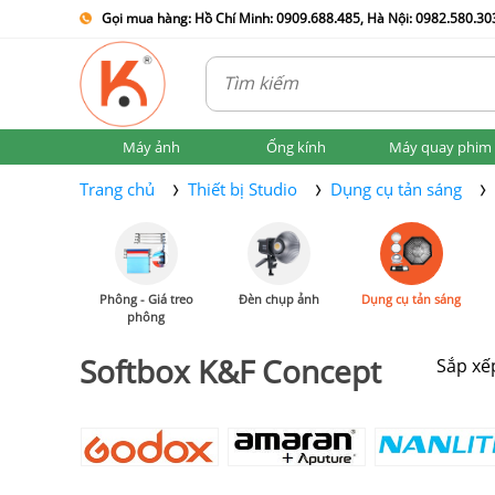
Gọi mua hàng: Hồ Chí Minh: 0909.688.485, Hà Nội: 0982.580.303
Máy ảnh
Ống kính
Máy quay phim
Trang chủ
Thiết bị Studio
Dụng cụ tản sáng
Phông - Giá treo
Đèn chụp ảnh
Dụng cụ tản sáng
phông
Softbox K&F Concept
Sắp xế