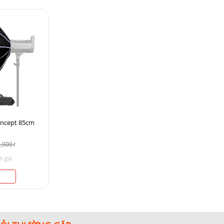
Concept 85cm
0,000
đ
h giá