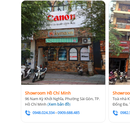
Showroom Hồ Chí Minh
Showroo
96 Nam Kỳ Khởi Nghĩa, Phường Sài Gòn, TP.
Toà nhà K
Hồ Chí Minh
(
Xem bản đồ
)
Đống Đa, 
0948.024.334
-
0909.688.485
0982.