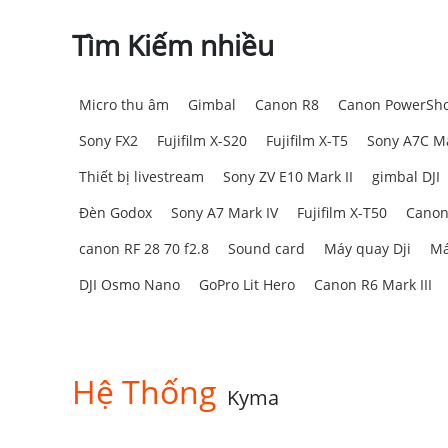
Tìm Kiếm nhiều
Micro thu âm
Gimbal
Canon R8
Canon PowerSho
Sony FX2
Fujifilm X-S20
Fujifilm X-T5
Sony A7C Ma
Thiết bị livestream
Sony ZV E10 Mark II
gimbal DJI
Đèn Godox
Sony A7 Mark IV
Fujifilm X-T50
Canon
canon RF 28 70 f2.8
Sound card
Máy quay Dji
Má
DJI Osmo Nano
GoPro Lit Hero
Canon R6 Mark III
Hệ Thống
Kyma