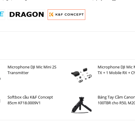
Microphone DJI Mic Mini 2S
Microphone DJI Mic M
Transmitter
TX + 1 Mobile RX + C
Case )
Softbox cầu K&F Concept
Báng Tay Cầm Canon
85cm KF18.0009V1
100TBR cho R50, M20
G7 X Mark III, G5 X M