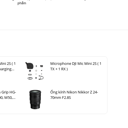
phẩm
ini 2S ( 1
Microphone DJI Mic Mini 2S ( 1
harging
TX + 1 RX )
 Grip HG-
Ống kính Nikon Nikkor Z 24-
0, M50,
70mm F2.8S
ark II