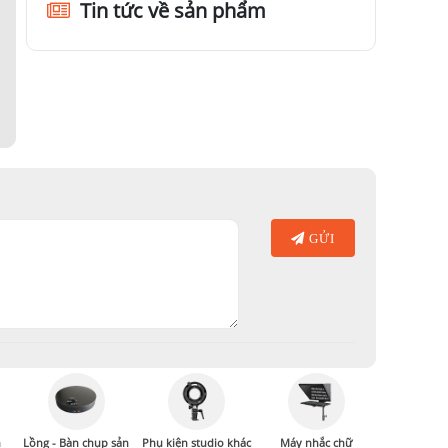
Tin tức về sản phẩm
GỬI
n
Lồng - Bàn chụp sản
Phụ kiện studio khác
Máy nhắc chữ