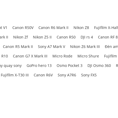
t V1
Canon R50V
Canon R6 Mark II
Nikon Z8
Fujifilm X-Hal
rk II
Nikon Zf
Nikon Z5 II
Canon R50
DJI rs 4
Canon RF 
Canon R5 Mark II
Sony A7 Mark V
Nikon Z6 Mark III
Đèn am
 R10
Canon G7 X Mark III
Micro Rode
Micro Shure
Fujifilm
y quay sony
GoPro hero 13
Osmo Pocket 3
DJI Osmo 360
R
Fujifilm X-T30 III
Canon R6V
Sony A7R6
Sony FX5