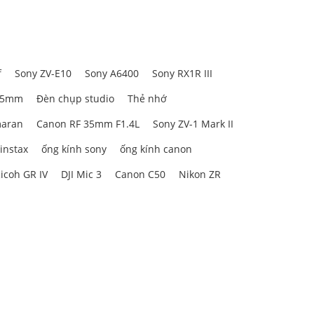
f
Sony ZV-E10
Sony A6400
Sony RX1R III
85mm
Đèn chụp studio
Thẻ nhớ
aran
Canon RF 35mm F1.4L
Sony ZV-1 Mark II
 instax
ống kính sony
ống kính canon
icoh GR IV
DJI Mic 3
Canon C50
Nikon ZR