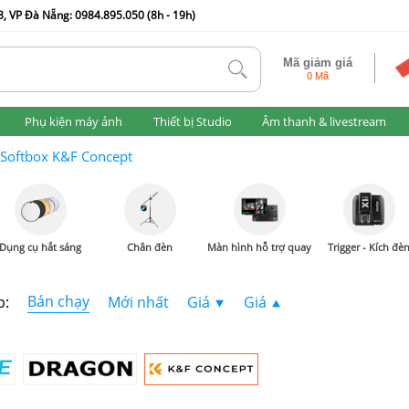
, VP Đà Nẵng: 0984.895.050 (8h - 19h)
Mã giảm giá
tlk
0 Mã
Phụ kiện máy ảnh
Thiết bị Studio
Âm thanh & livestream
Softbox K&F Concept
Dụng cụ hắt sáng
Chân đèn
Màn hình hỗ trợ quay
Trigger - Kích đè
Bán chạy
p:
Mới nhất
Giá
Giá