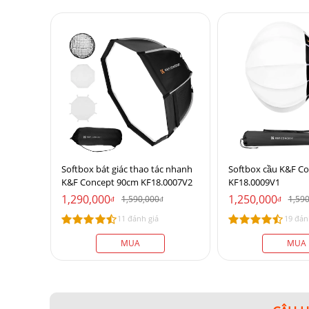
Softbox bát giác thao tác nhanh
Softbox cầu K&F 
K&F Concept 90cm KF18.0007V2
KF18.0009V1
1,290,000
1,250,000
1,590,000
1,59
đ
đ
đ
11 đánh giá
19 đán
MUA
MUA