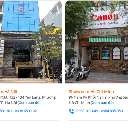
m Hà Nội
Showroom Hồ Chí Minh
YMA, 132 - 134 Yên Lãng, Phường
96 Nam Kỳ Khởi Nghĩa, Phường Sài
TP. Hà Nội
(
Xem bản đồ
)
Hồ Chí Minh
(
Xem bản đồ
)
580.303
-
0938.653.132
0968.202.049
-
0984.895.050