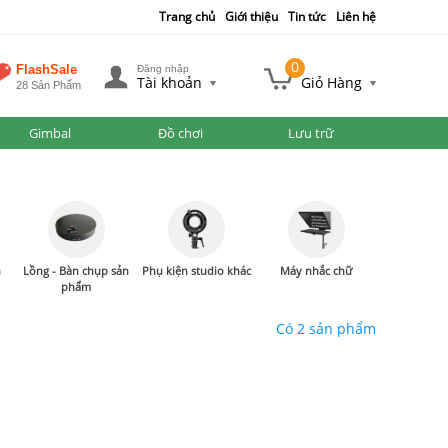
Trang chủ
Giới thiệu
Tin tức
Liên hệ
0
FlashSale
Đăng nhập
Tài khoản
Giỏ Hàng
28 Sản Phẩm
Gimbal
Đồ chơi
Lưu trữ
n
Lồng - Bàn chụp sản
Phụ kiện studio khác
Máy nhắc chữ
phẩm
Có 2 sản phẩm