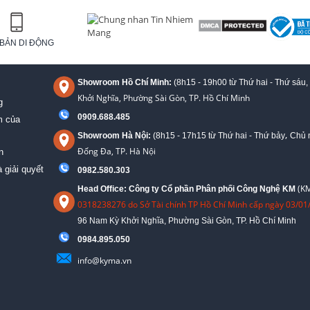
BẢN DI ĐỘNG
Showroom Hồ Chí Minh:
(8h15 - 19h00 từ
Thứ hai - Thứ sáu,
Khởi Nghĩa, Phường Sài Gòn, TP. Hồ Chí Minh
g
0909.688.485
m của
,
Showroom Hà Nội:
(8h15 - 17h15 từ Thứ hai - Thứ bảy
Chủ n
Đống Đa, TP. Hà Nội
n
 giải quyết
0982.580.303
(KM
Head Office: Công ty Cổ phần Phân phối Công Nghệ KM
0318238276 do Sở Tài chính TP Hồ Chí Minh cấp ngày 03/01
96 Nam Kỳ Khởi Nghĩa, Phường Sài Gòn, TP. Hồ Chí Minh
09
84.895.050
info@kyma.vn