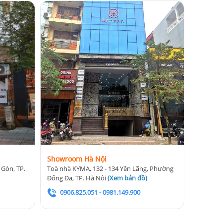
Showroom Hà Nội
 Gòn, TP.
Toà nhà KYMA, 132 - 134 Yên Lãng, Phường
Đống Đa, TP. Hà Nội
(
Xem bản đồ
)
0906.825.051
-
0981.149.900