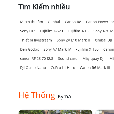
Tìm Kiếm nhiều
Micro thu âm
Gimbal
Canon R8
Canon PowerSho
Sony FX2
Fujifilm X-S20
Fujifilm X-T5
Sony A7C Ma
Thiết bị livestream
Sony ZV E10 Mark II
gimbal DJI
Đèn Godox
Sony A7 Mark IV
Fujifilm X-T50
Canon
canon RF 28 70 f2.8
Sound card
Máy quay Dji
Má
DJI Osmo Nano
GoPro Lit Hero
Canon R6 Mark III
Hệ Thống
Kyma