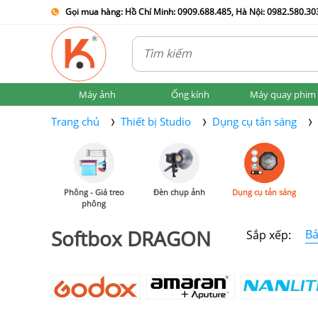
Gọi mua hàng: Hồ Chí Minh: 0909.688.485, Hà Nội: 0982.580.303
Máy ảnh
Ống kính
Máy quay phim
Trang chủ
Thiết bị Studio
Dụng cụ tản sáng
Phông - Giá treo
Đèn chụp ảnh
Dụng cụ tản sáng
phông
Softbox DRAGON
Bá
Sắp xếp: