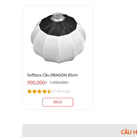
Softbox Cầu DRAGON 85cm
990,000
1,450,000
đ
đ
15 đánh giá
MUA
CÂU 