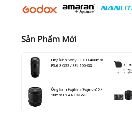
Sản Phẩm Mới
Ống kính Sony FE 100-400mm
F5.6-8 OSS / SEL 100400
Ống kính Fujifilm (Fujinon) XF
18mm F1.4 R LM WR