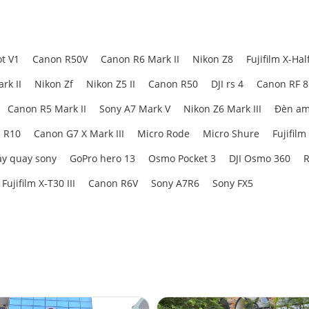
t V1
Canon R50V
Canon R6 Mark II
Nikon Z8
Fujifilm X-Hal
rk II
Nikon Zf
Nikon Z5 II
Canon R50
DJI rs 4
Canon RF 
Canon R5 Mark II
Sony A7 Mark V
Nikon Z6 Mark III
Đèn am
 R10
Canon G7 X Mark III
Micro Rode
Micro Shure
Fujifilm
y quay sony
GoPro hero 13
Osmo Pocket 3
DJI Osmo 360
R
Fujifilm X-T30 III
Canon R6V
Sony A7R6
Sony FX5