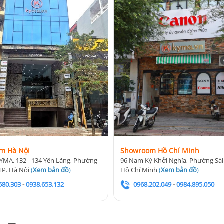
m Hà Nội
Showroom Hồ Chí Minh
YMA, 132 - 134 Yên Lãng, Phường
96 Nam Kỳ Khởi Nghĩa, Phường Sài
TP. Hà Nội
(
Xem bản đồ
)
Hồ Chí Minh
(
Xem bản đồ
)
580.303
-
0938.653.132
0968.202.049
-
0984.895.050