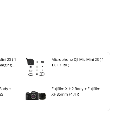
ini 2S ( 1
Microphone DJI Mic Mini 2S ( 1
harging
TX + 1 RX )
 Body +
Fujifilm X-H2 Body + Fujifilm
SS
XF 35mm F1.4 R