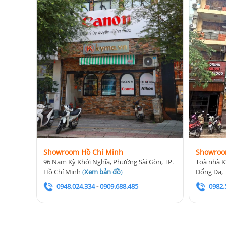
Showroom Hồ Chí Minh
Showroo
96 Nam Kỳ Khởi Nghĩa, Phường Sài Gòn, TP.
Toà nhà K
Hồ Chí Minh
(
Xem bản đồ
)
Đống Đa, 
0948.024.334
-
0909.688.485
0982.