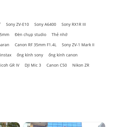
f
Sony ZV-E10
Sony A6400
Sony RX1R III
85mm
Đèn chụp studio
Thẻ nhớ
aran
Canon RF 35mm F1.4L
Sony ZV-1 Mark II
 instax
ống kính sony
ống kính canon
icoh GR IV
DJI Mic 3
Canon C50
Nikon ZR