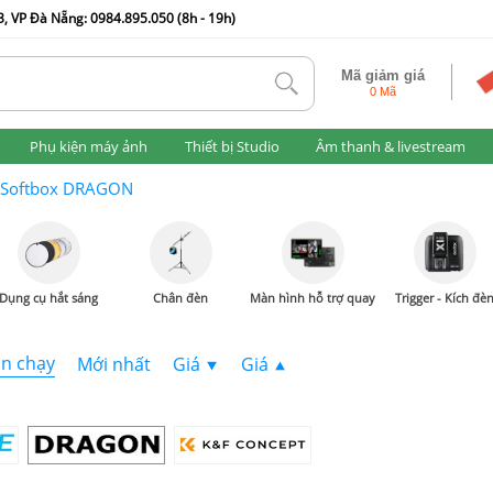
, VP Đà Nẵng: 0984.895.050 (8h - 19h)
Mã giảm giá
tlk
0 Mã
Phụ kiện máy ảnh
Thiết bị Studio
Âm thanh & livestream
Softbox DRAGON
Dụng cụ hắt sáng
Chân đèn
Màn hình hỗ trợ quay
Trigger - Kích đè
n chạy
Mới nhất
Giá
Giá