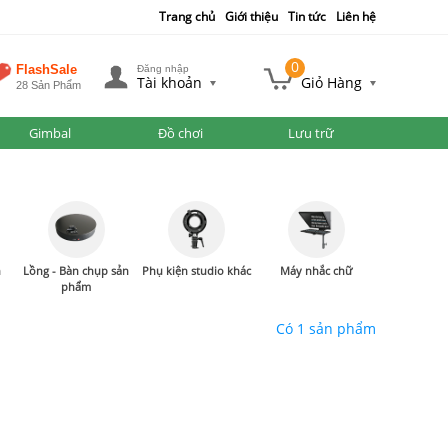
Trang chủ
Giới thiệu
Tin tức
Liên hệ
0
FlashSale
Đăng nhập
Tài khoản
Giỏ Hàng
28 Sản Phẩm
Gimbal
Đồ chơi
Lưu trữ
n
Lồng - Bàn chụp sản
Phụ kiện studio khác
Máy nhắc chữ
phẩm
Có 1 sản phẩm