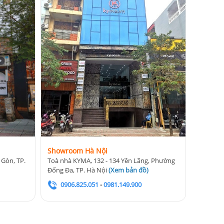
Showroom Hà Nội
 Gòn, TP.
Toà nhà KYMA, 132 - 134 Yên Lãng, Phường
Đống Đa, TP. Hà Nội
(
Xem bản đồ
)
0906.825.051
-
0981.149.900