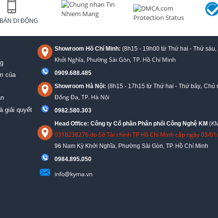
BẢN DI ĐỘNG
Showroom Hồ Chí Minh:
(8h15 - 19h00 từ
Thứ hai - Thứ sáu,
Khởi Nghĩa, Phường Sài Gòn, TP. Hồ Chí Minh
ng
0909.688.485
ệm của
,
Showroom Hà Nội:
(8h15 - 17h15 từ Thứ hai - Thứ bảy
Chủ n
Đống Đa, TP. Hà Nội
án
à giải quyết
0982.580.303
(KM
Head Office: Công ty Cổ phần Phân phối Công Nghệ KM
0318238276 do Sở Tài chính TP Hồ Chí Minh cấp ngày 03/01
96 Nam Kỳ Khởi Nghĩa, Phường Sài Gòn, TP. Hồ Chí Minh
09
84.895.050
info@kyma.vn