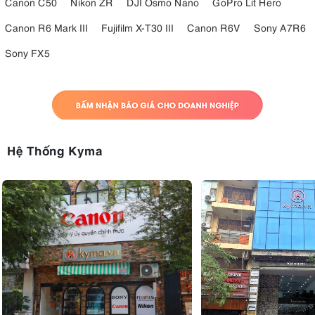
Canon C50
Nikon ZR
DJI Osmo Nano
GoPro Lit Hero
Canon R6 Mark III
Fujifilm X-T30 III
Canon R6V
Sony A7R6
Sony FX5
Hệ Thống Kyma