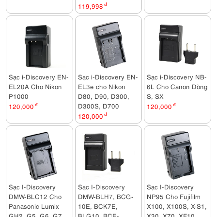
119,998
đ
Sạc i-Discovery EN-
Sạc i-Discovery EN-
Sạc i-Discovery NB-
EL20A Cho Nikon
EL3e cho Nikon
6L Cho Canon Dòng
P1000
D80, D90, D300,
S, SX
D300S, D700
120,000
đ
120,000
đ
120,000
đ
Sạc I-Discovery
Sạc I-Discovery
Sạc I-Discovery
DMW-BLC12 Cho
DMW-BLH7, BCG-
NP95 Cho Fujifilm
Panasonic Lumix
10E, BCK7E,
X100, X100S, X-S1,
GH2, G5, G6, G7,
BLG10, BCE-
X30, X70, XF10