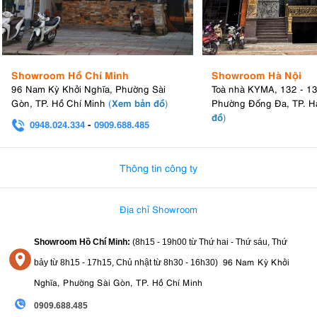
Showroom Hồ Chí Minh
Showroom Hà Nội
96 Nam Kỳ Khởi Nghĩa, Phường Sài
Toà nhà KYMA, 132 - 1
Xem bản đồ
Gòn, TP. Hồ Chí Minh
(
)
Phường Đống Đa, TP. H
đồ
)
0948.024.334
-
0909.688.485
0982.580.303
-
0938
Thông tin công ty
Địa chỉ Showroom
Showroom Hồ Chí Minh:
(8h15 - 19h00 từ
Thứ hai - Thứ sáu, Thứ
96 Nam Kỳ Khởi
bảy từ
8h15 - 17h15,
Chủ nhật từ 8
h30 - 16h30
)
Nghĩa, Phường Sài Gòn, TP. Hồ Chí Minh
0909.688.485