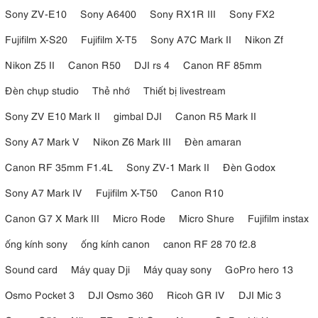
Sony ZV-E10
Sony A6400
Sony RX1R III
Sony FX2
Fujifilm X-S20
Fujifilm X-T5
Sony A7C Mark II
Nikon Zf
Nikon Z5 II
Canon R50
DJI rs 4
Canon RF 85mm
Đèn chụp studio
Thẻ nhớ
Thiết bị livestream
Sony ZV E10 Mark II
gimbal DJI
Canon R5 Mark II
Sony A7 Mark V
Nikon Z6 Mark III
Đèn amaran
Canon RF 35mm F1.4L
Sony ZV-1 Mark II
Đèn Godox
Sony A7 Mark IV
Fujifilm X-T50
Canon R10
Canon G7 X Mark III
Micro Rode
Micro Shure
Fujifilm instax
ống kính sony
ống kính canon
canon RF 28 70 f2.8
Sound card
Máy quay Dji
Máy quay sony
GoPro hero 13
Osmo Pocket 3
DJI Osmo 360
Ricoh GR IV
DJI Mic 3