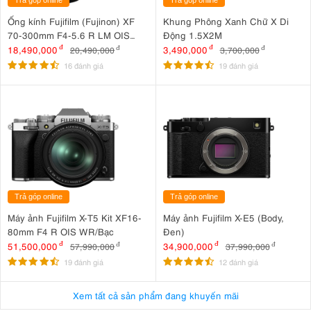
Ống kính Fujifilm (Fujinon) XF
Khung Phông Xanh Chữ X Di
70-300mm F4-5.6 R LM OIS
Động 1.5X2M
WR
18,490,000
đ
3,490,000
đ
20,490,000
đ
3,700,000
đ
16 đánh giá
19 đánh giá
Trả góp online
Trả góp online
Máy ảnh Fujifilm X-T5 Kit XF16-
Máy ảnh Fujifilm X-E5 (Body,
80mm F4 R OIS WR/Bạc
Đen)
51,500,000
đ
34,900,000
đ
57,990,000
đ
37,990,000
đ
19 đánh giá
12 đánh giá
Xem tất cả sản phẩm đang khuyến mãi