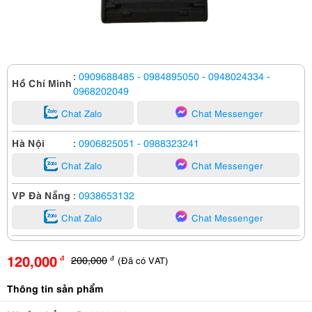
:
0909688485
- 0984895050
- 0948024334
-
Hồ Chí Minh
0968202049
Chat Zalo
Chat Messenger
Hà Nội
:
0906825051
- 0988323241
Chat Zalo
Chat Messenger
VP Đà Nẵng
:
0938653132
Chat Zalo
Chat Messenger
120,000
200,000
(Đã có VAT)
đ
đ
Thông tin sản phẩm