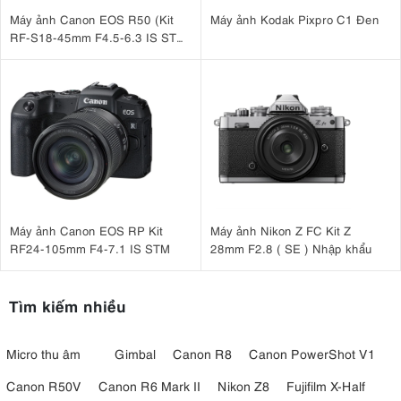
Máy ảnh Canon EOS R50 (Kit
Máy ảnh Kodak Pixpro C1 Đen
RF-S18-45mm F4.5-6.3 IS STM
Trắng)
Máy ảnh Canon EOS RP Kit
Máy ảnh Nikon Z FC Kit Z
RF24-105mm F4-7.1 IS STM
28mm F2.8 ( SE ) Nhập khẩu
Tìm kiếm nhiều
Micro thu âm
Gimbal
Canon R8
Canon PowerShot V1
Canon R50V
Canon R6 Mark II
Nikon Z8
Fujifilm X-Half