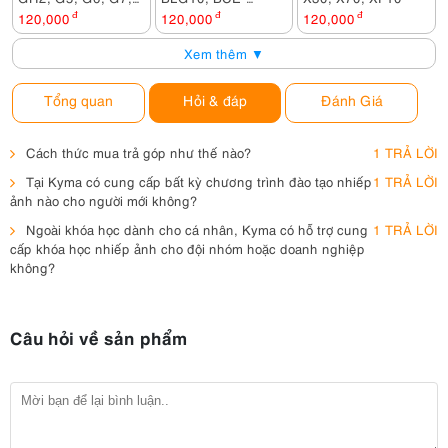
FZ200, FZ1000,
10E, BCF10E
120,000
đ
120,000
đ
120,000
đ
FZ2000, GX8,
Xem thêm ▼
G80...
Tổng quan
Hỏi & đáp
Đánh Giá
Cách thức mua trả góp như thế nào?
1 TRẢ LỜI
Tại Kyma có cung cấp bất kỳ chương trình đào tạo nhiếp
1 TRẢ LỜI
ảnh nào cho người mới không?
Ngoài khóa học dành cho cá nhân, Kyma có hỗ trợ cung
1 TRẢ LỜI
cấp khóa học nhiếp ảnh cho đội nhóm hoặc doanh nghiệp
không?
Câu hỏi về sản phẩm