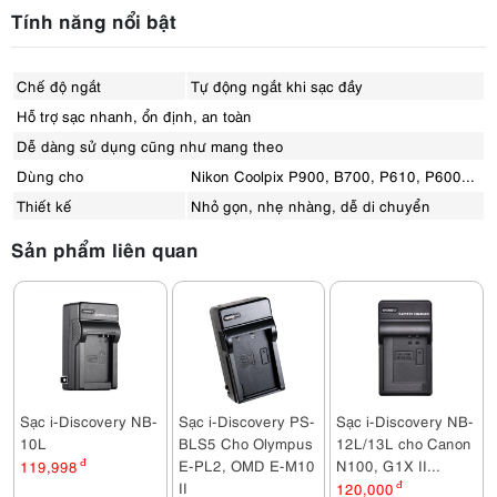
Tính năng nổi bật
Chế độ ngắt
Tự động ngắt khi sạc đầy
Hỗ trợ sạc nhanh, ổn định, an toàn
Dễ dàng sử dụng cũng như mang theo
Dùng cho
Nikon Coolpix P900, B700, P610, P600...
Thiết kế
Nhỏ gọn, nhẹ nhàng, dễ di chuyển
Sản phẩm liên quan
Sạc i-Discovery NB-
Sạc i-Discovery PS-
Sạc i-Discovery NB-
10L
BLS5 Cho Olympus
12L/13L cho Canon
E-PL2, OMD E-M10
N100, G1X II...
119,998
đ
II
120,000
đ