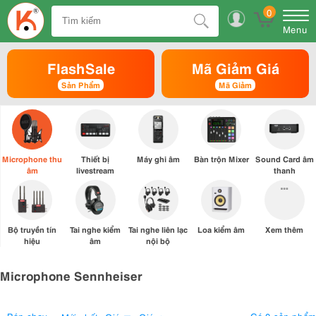
0
Menu
FlashSale
Mã Giảm Giá
Sản Phẩm
Mã Giảm
Microphone thu
Thiết bị
Máy ghi âm
Bàn trộn Mixer
Sound Card âm
âm
livestream
thanh
Bộ truyền tín
Tai nghe kiểm
Tai nghe liên lạc
Loa kiểm âm
Xem thêm
hiệu
âm
nội bộ
Microphone Sennheiser