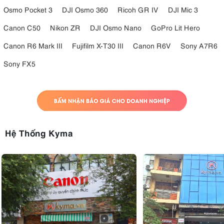
Osmo Pocket 3
DJI Osmo 360
Ricoh GR IV
DJI Mic 3
Canon C50
Nikon ZR
DJI Osmo Nano
GoPro Lit Hero
Canon R6 Mark III
Fujifilm X-T30 III
Canon R6V
Sony A7R6
Sony FX5
Hệ Thống Kyma