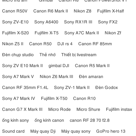
Canon R50V
Canon R6 Mark II
Nikon Z8
Fujifilm X-Half
Sony ZV-E10
Sony A6400
Sony RX1R III
Sony FX2
Fujifilm X-S20
Fujifilm X-T5
Sony A7C Mark II
Nikon Zf
Nikon Z5 II
Canon R50
DJI rs 4
Canon RF 85mm
Đèn chụp studio
Thẻ nhớ
Thiết bị livestream
Sony ZV E10 Mark II
gimbal DJI
Canon R5 Mark II
Sony A7 Mark V
Nikon Z6 Mark III
Đèn amaran
Canon RF 35mm F1.4L
Sony ZV-1 Mark II
Đèn Godox
Sony A7 Mark IV
Fujifilm X-T50
Canon R10
Canon G7 X Mark III
Micro Rode
Micro Shure
Fujifilm instax
ống kính sony
ống kính canon
canon RF 28 70 f2.8
Sound card
Máy quay Dji
Máy quay sony
GoPro hero 13