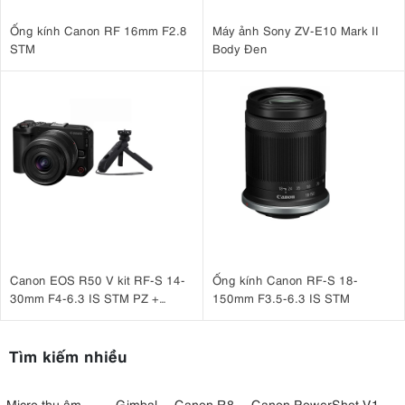
Ống kính Canon RF 16mm F2.8
Máy ảnh Sony ZV-E10 Mark II
STM
Body Đen
Canon EOS R50 V kit RF-S 14-
Ống kính Canon RF-S 18-
30mm F4-6.3 IS STM PZ +
150mm F3.5-6.3 IS STM
Canon HG-100TBR
Tìm kiếm nhiều
Micro thu âm
Gimbal
Canon R8
Canon PowerShot V1