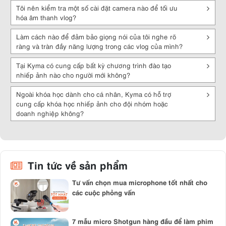
hầu hết với những thiết bị di động và máy ảnh hiện nay, microphone
Tôi nên kiểm tra một số cài đặt camera nào để tối ưu
Sennheiser ngày càng nhận được nhiều tin tưởng và lựa chọn của
hóa âm thanh vlog?
mọi người. Rất nhiều mẫu microphone thu âm Sennheiser chất lượng
đã có mặt tại Kyma.vn, bạn hãy đến và trải nghiệm nhé.
Làm cách nào để đảm bảo giọng nói của tôi nghe rõ
ràng và tràn đầy năng lượng trong các vlog của mình?
Tại Kyma có cung cấp bất kỳ chương trình đào tạo
nhiếp ảnh nào cho người mới không?
Ngoài khóa học dành cho cá nhân, Kyma có hỗ trợ
cung cấp khóa học nhiếp ảnh cho đội nhóm hoặc
doanh nghiệp không?
Tin tức về sản phẩm
Tư vấn chọn mua microphone tốt nhất cho
các cuộc phỏng vấn
7 mẫu micro Shotgun hàng đầu để làm phim