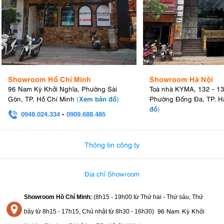
Showroom Hồ Chí Minh
Showroom Hà Nội
96 Nam Kỳ Khởi Nghĩa, Phường Sài
Toà nhà KYMA, 132 - 1
Xem bản đồ
Gòn, TP. Hồ Chí Minh
(
)
Phường Đống Đa, TP. H
đồ
)
0948.024.334
-
0909.688.485
0982.580.303
-
0938
Thông tin công ty
Địa chỉ Showroom
Showroom Hồ Chí Minh:
(8h15 - 19h00 từ
Thứ hai - Thứ sáu, Thứ
96 Nam Kỳ Khởi
bảy từ
8h15 - 17h15,
Chủ nhật từ 8
h30 - 16h30
)