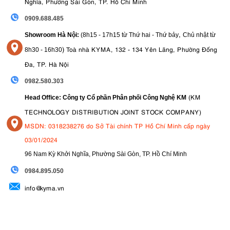
Nghĩa, Phường Sài Gòn, TP. Hồ Chí Minh
0909.688.485
,
Showroom Hà Nội:
(8h15 - 17h15 từ Thứ hai - Thứ bảy
Chủ nhật từ
)
Toà nhà KYMA, 132 - 134 Yên Lãng, Phường Đống
8
h30 - 16h30
Đa, TP. Hà Nội
0982.580.303
(KM
Head Office: Công ty Cổ phần Phân phối Công Nghệ KM
TECHNOLOGY DISTRIBUTION JOINT STOCK COMPANY)
MSDN: 0318238276 do Sở Tài chính TP Hồ Chí Minh cấp ngày
03/01/2024
96 Nam Kỳ Khởi Nghĩa, Phường Sài Gòn, TP. Hồ Chí Minh
09
84.895.050
info@kyma.vn