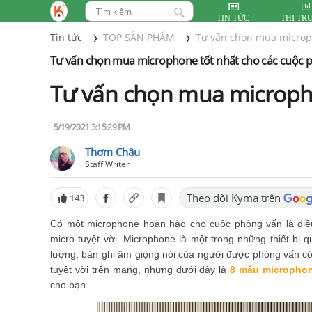
TIN TỨC
THỊ TR
Tin tức
TOP SẢN PHẨM
Tư vấn chọn mua microp
Tư vấn chọn mua microphone tốt nhất cho các cuộc 
Tư vấn chọn mua micropho
5/19/2021 3:15:29 PM
Thơm Châu
Staff Writer
Theo dõi Kyma trên
143
Có một microphone hoàn hảo cho cuộc phỏng vấn là điều 
micro tuyệt vời. Microphone là một trong những thiết bị 
lượng, bản ghi âm giọng nói của người được phỏng vấn có
tuyệt vời trên mạng, nhưng dưới đây là
8 mẫu microphon
cho bạn.