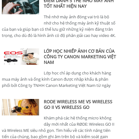
ĐIỂM DANH 5 THẺ NHỚ MÁY ẢNH
TỐT NHẤT HIỆN NAY
Thẻ nhớ máy ảnh đóng vai trò là bộ
nhớ cho hệ thống máy ảnh kỹ thuật số
của bạn và giúp bạn có thể lưu giữ những kỷ niệm đáng trân
trọng, cho dù đó là hình ảnh có độ phân giải cao hay video 4K.
LỚP HỌC NHIẾP ẢNH CƠ BẢN CỦA
CÔNG TY CANON MARKETING VIỆT
NAM
Lớp học chỉ áp dụng cho khách hàng
mua máy ảnh và ống kính Canon được nhập khẩu & phân
phối bởi Công ty TNHH Canon Marketing Việt Nam từ ngày
01/01/2024.
RODE WIRELESS ME VS WIRELESS
GO II VS WIRELESS GO
Khám phá các hệ thống micro không
dây mới nhất của RØDE: Wireless GO II
và Wireless ME siêu nhỏ gọn. Tìm hiểu về các tính năng tiên
tiến của chúng, bao gồm ghi âm trên bộ và kiểm soát gain