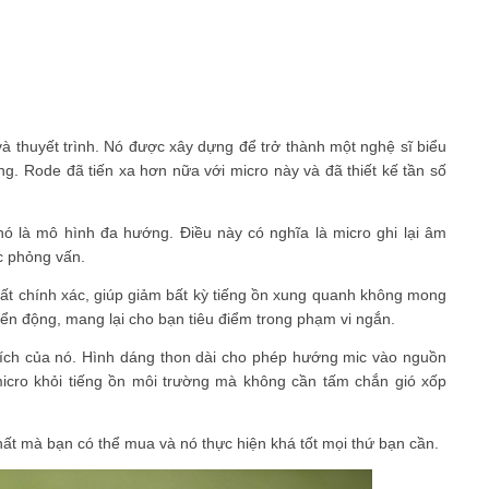
và thuyết trình. Nó được xây dựng để trở thành một nghệ sĩ biểu
g. Rode đã tiến xa hơn nữa với micro này và đã thiết kế tần số
ó là mô hình đa hướng. Điều này có nghĩa là micro ghi lại âm
c phỏng vấn.
ất chính xác, giúp giảm bất kỳ tiếng ồn xung quanh không mong
ển động, mang lại cho bạn tiêu điểm trong phạm vi ngắn.
đích của nó. Hình dáng thon dài cho phép hướng mic vào nguồn
micro khỏi tiếng ồn môi trường mà không cần tấm chắn gió xốp
ất mà bạn có thể mua và nó thực hiện khá tốt mọi thứ bạn cần.