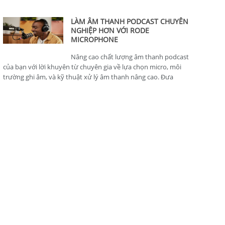
thông minh, hoàn hảo cho nhà sản xuất nội dung.
LÀM ÂM THANH PODCAST CHUYÊN
NGHIỆP HƠN VỚI RODE
MICROPHONE
Nâng cao chất lượng âm thanh podcast
của bạn với lời khuyên từ chuyên gia về lựa chọn micro, môi
trường ghi âm, và kỹ thuật xử lý âm thanh nâng cao. Đưa
podcast của bạn lên tiêu chuẩn chuyên nghiệp.