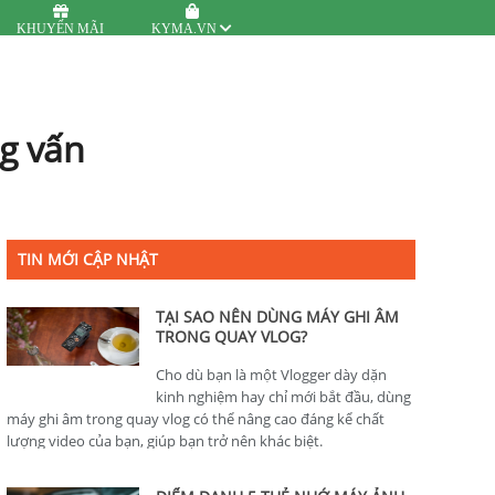
KHUYẾN MÃI
KYMA.VN
g vấn
TIN MỚI CẬP NHẬT
TẠI SAO NÊN DÙNG MÁY GHI ÂM
TRONG QUAY VLOG?
Cho dù bạn là một Vlogger dày dặn
kinh nghiệm hay chỉ mới bắt đầu, dùng
máy ghi âm trong quay vlog có thể nâng cao đáng kể chất
lượng video của bạn, giúp bạn trở nên khác biệt.