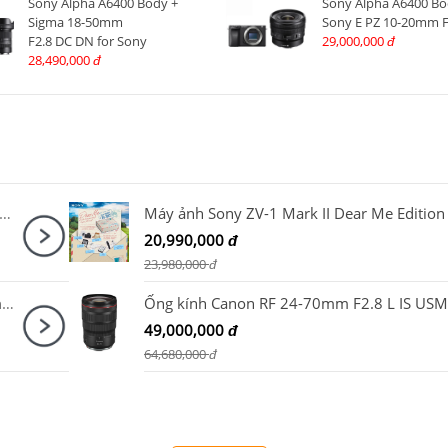
Sony Alpha A6400 Body +
Sony Alpha A6400 Bo
Sigma 18-50mm
Sony E PZ 10-20mm F
F2.8 DC DN for Sony
29,000,000
đ
28,490,000
đ
 DJI Osmo Pocket 3 Creator Combo + Thẻ nhớ MicroSDXC Sandisk Extreme Pro 256GB 200MB/140MB/s
20,990,000
đ
23,980,000
đ
Máy ảnh Canon EOS R8 body + RF 24-105mm F4-7.1 IS STM Nhập khẩu
Ống kính Canon RF 24-70mm F2.8 L IS USM
49,000,000
đ
64,680,000
đ