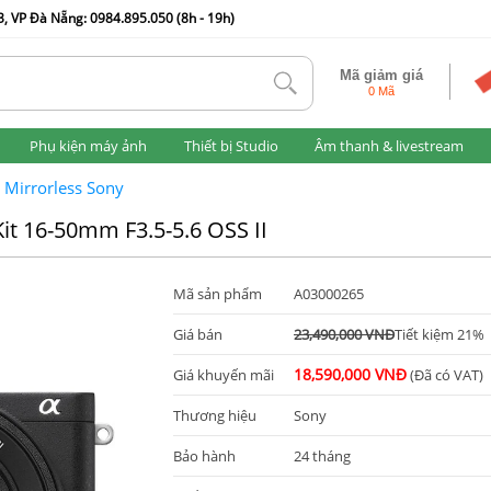
, VP Đà Nẵng: 0984.895.050 (8h - 19h)
Mã giảm giá
tlk
0 Mã
Phụ kiện máy ảnh
Thiết bị Studio
Âm thanh & livestream
 Mirrorless Sony
it 16-50mm F3.5-5.6 OSS II
Mã sản phẩm
A03000265
Giá bán
23,490,000 VNĐ
Tiết kiệm 21%
18,590,000 VNĐ
Giá khuyến mãi
(Đã có VAT)
Thương hiệu
Sony
Bảo hành
24 tháng