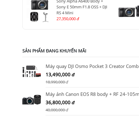
Sony Alpha A6400 Body +
Sony E 50mm F1.8 OSS + DJI
RS 4 Mini
27,350,000
đ
SẢN PHẨM ĐANG KHUYẾN MÃI
Máy quay
13,490,000
đ
18,990,000
đ
36,800,000
đ
40,000,000
đ