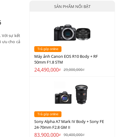
SẢN PHẨM NỔI BẬT
6
 Với sự kết
i ưu cho cả
Trả góp online
Máy ảnh Canon EOS R10 Body + RF
50mm F1.8 STM
24,490,000
29,000,000
đ
đ
Trả góp online
Sony Alpha A7 Mark IV Body + Sony FE
24-70mm F2.8 GM II
83,900,000
90,400,000
đ
đ