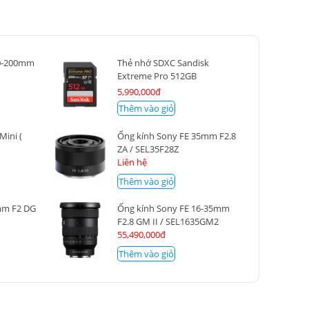
70-200mm
Thẻ nhớ SDXC Sandisk
Extreme Pro 512GB
200MB/140MB/s
5,990,000đ
Thêm vào giỏ
Mini (
Ống kính Sony FE 35mm F2.8
ZA / SEL35F28Z
Liên hệ
Thêm vào giỏ
mm F2 DG
Ống kính Sony FE 16-35mm
F2.8 GM II / SEL1635GM2
55,490,000đ
Thêm vào giỏ