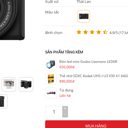
Xuất xứ
Thái Lan
Màu sắc
m
Bình chọn
4.9/5 (17 l
SẢN PHẨM TẶNG KÈM
Đèn led mini Godox Litemons LED6R
650,000đ
Thẻ nhớ SDXC Kodak UHS-I U3 V30 A1 64G
890,000đ
Túi đựng
Liên hệ
+
-
MUA HÀNG