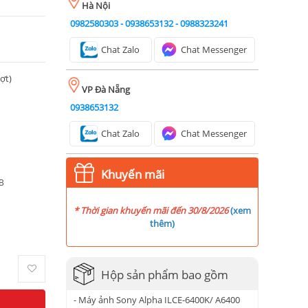
Hà Nội
0982580303
-
0938653132
-
0988323241
Chat Zalo
Chat Messenger
ượt)
VP Đà Nẵng
0938653132
Chat Zalo
Chat Messenger
Khuyến mãi
B
* Thời gian khuyến mãi đến 30/8/2026
(
xem
thêm
)
Hộp sản phẩm bao gồm
- Máy ảnh Sony Alpha ILCE-6400K/ A6400