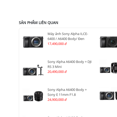
SẢN PHẨM LIÊN QUAN
Máy ảnh Sony Alpha ILCE-
6400 / A6400 Body/ Đen
17,490,000
đ
Sony Alpha A6400 Body + DJI
RS 3 Mini
20,490,000
đ
Sony Alpha A6400 Body +
Sony E 11mm F1.8
24,900,000
đ