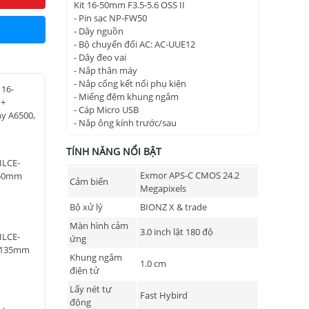
Kit 16-50mm F3.5-5.6 OSS II
- Pin sạc NP-FW50
- Dây nguồn
- Bộ chuyển đổi AC: AC-UUE12
- Dây đeo vai
- Nắp thân máy
- Nắp cổng kết nối phụ kiện
 16-
- Miếng đệm khung ngắm
 +
- Cáp Micro USB
ny A6500,
- Nắp ông kính trước/sau
TÍNH NĂNG NỔI BẬT
ILCE-
Exmor APS-C CMOS 24.2
-50mm
Cảm biến
Megapixels
Bộ xử lý
BIONZ X & trade
Màn hình cảm
3.0 inch lật 180 độ
ILCE-
ứng
8-135mm
Khung ngắm
1.0 cm
điện tử
Lấy nét tự
Fast Hybird
động