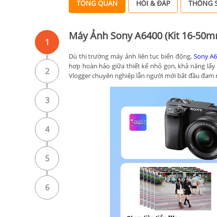
TỔNG QUAN
HỎI & ĐÁP
THÔNG S
Máy Ảnh Sony A6400 (Kit 16-50m
1
Dù thị trường máy ảnh liên tục biến động,
Sony A
hợp hoàn hảo giữa thiết kế nhỏ gọn, khả năng lấy n
2
Vlogger chuyên nghiệp lẫn người mới bắt đầu đam 
3
4
5
6