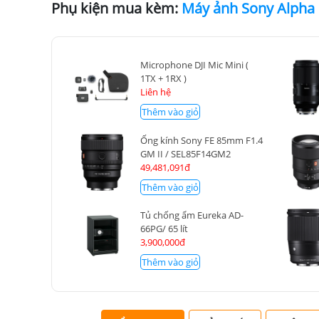
Phụ kiện mua kèm:
Microphone DJI Mic Mini (
1TX + 1RX )
Liên hệ
Thêm vào giỏ
Ống kính Sony FE 85mm F1.4
GM II / SEL85F14GM2
49,481,091đ
Thêm vào giỏ
Tủ chống ẩm Eureka AD-
66PG/ 65 lít
3,900,000đ
Thêm vào giỏ