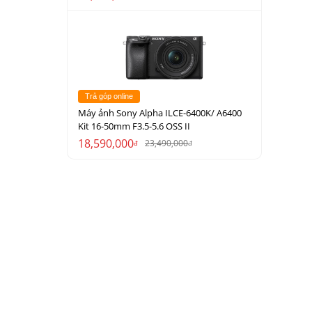
Trả góp online
Máy ảnh Sony Alpha ILCE-6400K/ A6400
Kit 16-50mm F3.5-5.6 OSS II
18,590,000
23,490,000
đ
đ