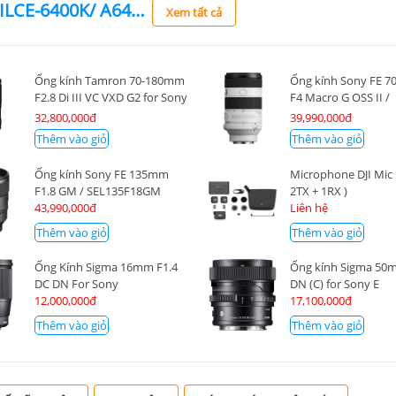
Máy ảnh Sony Alpha ILCE-6400K/ A6400 Kit 16-50mm F3.5-5.6 OSS II
Xem tất cả
Ống kính Tamron 70-180mm
Ống kính Sony FE 
F2.8 Di III VC VXD G2 for Sony
F4 Macro G OSS II /
E
SEL70200G2
32,800,000đ
39,990,000đ
Thêm vào giỏ
Thêm vào giỏ
Ống kính Sony FE 135mm
Microphone DJI Mic 
F1.8 GM / SEL135F18GM
2TX + 1RX )
43,990,000đ
Liên hệ
Thêm vào giỏ
Thêm vào giỏ
Ống Kính Sigma 16mm F1.4
Ống kính Sigma 50
DC DN For Sony
DN (C) for Sony E
12,000,000đ
17,100,000đ
Thêm vào giỏ
Thêm vào giỏ