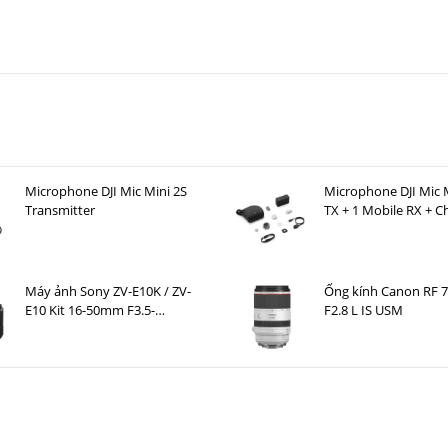
Microphone DJI Mic Mini 2S
Microphone DJI Mic M
Transmitter
TX + 1 Mobile RX + C
Case )
Máy ảnh Sony ZV-E10K / ZV-
Ống kính Canon RF
E10 Kit 16-50mm F3.5-
F2.8 L IS USM
5.6 OSS II