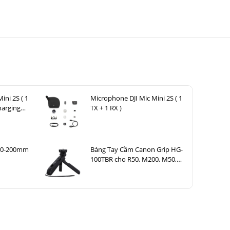
ini 2S ( 1
Microphone DJI Mic Mini 2S ( 1
harging
TX + 1 RX )
 70-200mm
Báng Tay Cầm Canon Grip HG-
100TBR cho R50, M200, M50,
G7 X Mark III, G5 X Mark II