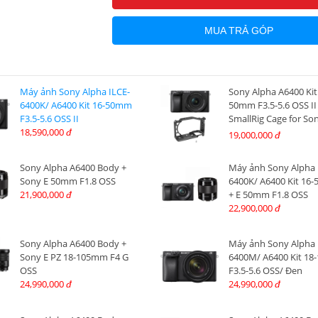
MUA TRẢ GÓP
Máy ảnh Sony Alpha ILCE-
Sony Alpha A6400 Kit
6400K/ A6400 Kit 16-50mm
50mm F3.5-5.6 OSS II
F3.5-5.6 OSS II
SmallRig Cage for So
18,590,000
A6400, A6300, A6100
đ
19,000,000
đ
CCS2310C
Sony Alpha A6400 Body +
Máy ảnh Sony Alpha 
Sony E 50mm F1.8 OSS
6400K/ A6400 Kit 16
21,900,000
+ E 50mm F1.8 OSS
đ
22,900,000
đ
Sony Alpha A6400 Body +
Máy ảnh Sony Alpha 
Sony E PZ 18-105mm F4 G
6400M/ A6400 Kit 1
OSS
F3.5-5.6 OSS/ Đen
24,990,000
24,990,000
đ
đ