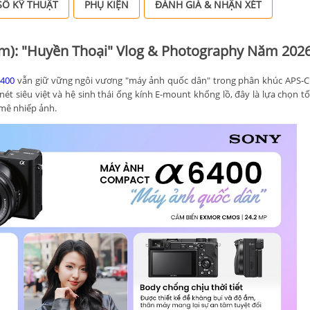
Ố KỸ THUẬT
PHỤ KIỆN
ĐÁNH GIÁ & NHẬN XÉT
m): "Huyền Thoại" Vlog & Photography Năm 202
6400
vẫn giữ vững ngôi vương "máy ảnh quốc dân" trong phân khúc APS-C.
ét siêu việt và hệ sinh thái ống kính E-mount khổng lồ, đây là lựa chọn tố
mê nhiếp ảnh.