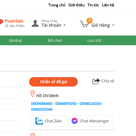
Trang chủ
Giới thiệu
Tin tức
Liên hệ
0
FlashSale
Đăng nhập
Tài khoản
Giỏ Hàng
26 Sản Phẩm
Gimbal
Đồ chơi
Lưu trữ
Chia sẻ
Nhấn số để gọi
Hồ Chí Minh
0909688485
-
0984895050
-
0948024334
-
0968202049
Chat Zalo
Chat Messenger