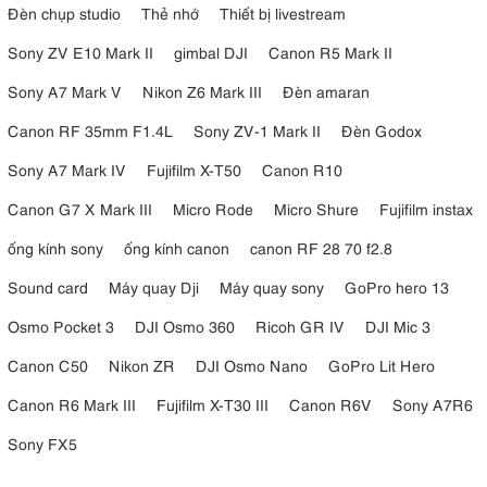
Đèn chụp studio
Thẻ nhớ
Thiết bị livestream
Sony ZV E10 Mark II
gimbal DJI
Canon R5 Mark II
Sony A7 Mark V
Nikon Z6 Mark III
Đèn amaran
Canon RF 35mm F1.4L
Sony ZV-1 Mark II
Đèn Godox
Sony A7 Mark IV
Fujifilm X-T50
Canon R10
Canon G7 X Mark III
Micro Rode
Micro Shure
Fujifilm instax
ống kính sony
ống kính canon
canon RF 28 70 f2.8
Sound card
Máy quay Dji
Máy quay sony
GoPro hero 13
Osmo Pocket 3
DJI Osmo 360
Ricoh GR IV
DJI Mic 3
Canon C50
Nikon ZR
DJI Osmo Nano
GoPro Lit Hero
Canon R6 Mark III
Fujifilm X-T30 III
Canon R6V
Sony A7R6
Sony FX5