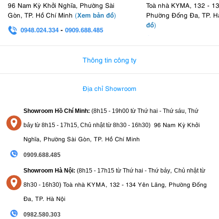
96 Nam Kỳ Khởi Nghĩa, Phường Sài
Toà nhà KYMA, 132 - 1
Xem bản đồ
Gòn, TP. Hồ Chí Minh
(
)
Phường Đống Đa, TP. H
đồ
)
0948.024.334
-
0909.688.485
0982.580.303
-
0938
Thông tin công ty
Địa chỉ Showroom
Showroom Hồ Chí Minh:
(8h15 - 19h00 từ
Thứ hai - Thứ sáu, Thứ
96 Nam Kỳ Khởi
bảy từ
8h15 - 17h15,
Chủ nhật từ 8
h30 - 16h30
)
Nghĩa, Phường Sài Gòn, TP. Hồ Chí Minh
0909.688.485
,
Showroom Hà Nội:
(8h15 - 17h15 từ Thứ hai - Thứ bảy
Chủ nhật từ
)
Toà nhà KYMA, 132 - 134 Yên Lãng, Phường Đống
8
h30 - 16h30
Đa, TP. Hà Nội
0982.580.303