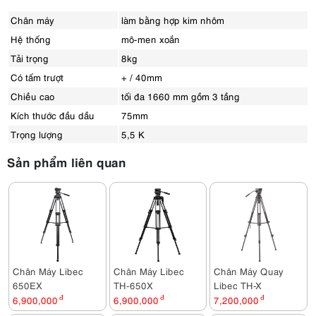
Chân máy
làm bằng hợp kim nhôm
Hệ thống
mô-men xoắn
Tải trọng
8kg
Có tấm trượt
+ / 40mm
Chiều cao
tối đa 1660 mm gồm 3 tầng
Kích thước đầu dầu
75mm
Trọng lượng
5,5 K
Sản phẩm liên quan
Chân Máy Libec
Chân Máy Libec
Chân Máy Quay
650EX
TH-650X
Libec TH-X
6,900,000
đ
6,900,000
đ
7,200,000
đ