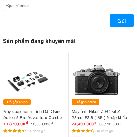
Gửi
Sản phẩm đang khuyến mãi
Trả góp online
Trả góp online
Máy quay hành trình DJI Osmo
Máy ảnh Nikon Z FC Kit Z
Action 5 Pro Adventure Combo
28mm F2.8 ( SE ) Nhập khẩu
10,870,000
đ
24,490,000
đ
12,500,000
đ
30,112,000
đ
15 đánh giá
10 đánh giá