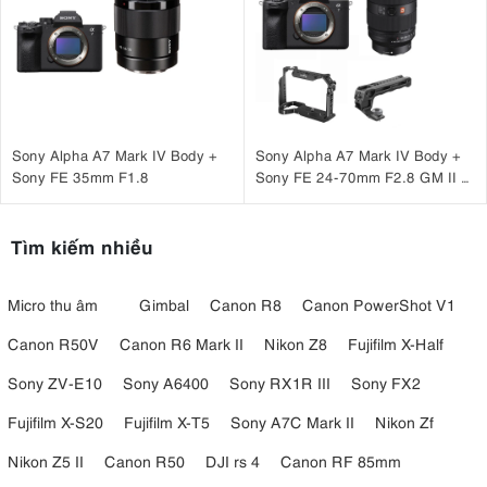
Sony Alpha A7 Mark IV Body +
Sony Alpha A7 Mark IV Body +
Sony FE 35mm F1.8
Sony FE 24-70mm F2.8 GM II +
SmallRig Cage 3667B +
SmallRig ARRI Locating Top
Handle 3765
Tìm kiếm nhiều
Micro thu âm
Gimbal
Canon R8
Canon PowerShot V1
Canon R50V
Canon R6 Mark II
Nikon Z8
Fujifilm X-Half
Sony ZV-E10
Sony A6400
Sony RX1R III
Sony FX2
Fujifilm X-S20
Fujifilm X-T5
Sony A7C Mark II
Nikon Zf
Nikon Z5 II
Canon R50
DJI rs 4
Canon RF 85mm