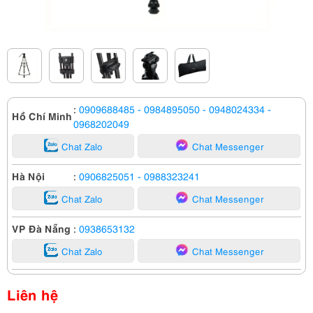
:
0909688485
- 0984895050
- 0948024334
-
Hồ Chí Minh
0968202049
Chat Zalo
Chat Messenger
Hà Nội
:
0906825051
- 0988323241
Chat Zalo
Chat Messenger
VP Đà Nẵng
:
0938653132
Chat Zalo
Chat Messenger
Liên hệ