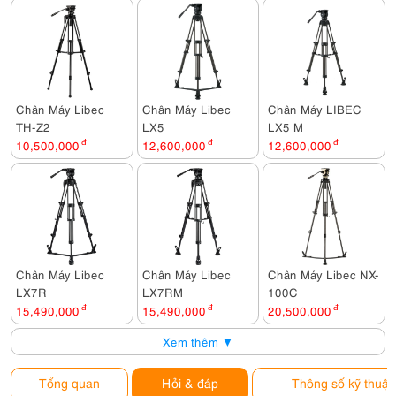
Chân Máy Libec
Chân Máy Libec
Chân Máy LIBEC
TH-Z2
LX5
LX5 M
10,500,000
đ
12,600,000
đ
12,600,000
đ
Chân Máy Libec
Chân Máy Libec
Chân Máy Libec NX-
LX7R
LX7RM
100C
15,490,000
đ
15,490,000
đ
20,500,000
đ
Xem thêm ▼
Tổng quan
Hỏi & đáp
Thông số kỹ thuật