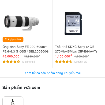
Trả góp online
Ống kính Sony FE 200-600mm
Thẻ nhớ SDXC Sony 64GB
F5.6-6.3 G OSS / SEL200600G
270Mb/45Mb/s (SF-E64A//T)
45,000,000
đ
1,100,000
đ
45,990,000
đ
1,200,000
đ
13 đánh giá
12 đánh giá
Xem tất cả sản phẩm đang khuyến mãi
Sản phẩm vừa xem