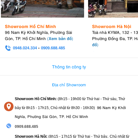
Showroom Hồ Chí Minh
Showroom Hà Nội
96 Nam Kỳ Khởi Nghĩa, Phường Sài
Toà nhà KYMA, 132 - 1
Xem bản đồ
Gòn, TP. Hồ Chí Minh
(
)
Phường Đống Đa, TP. H
đồ
)
0948.024.334
-
0909.688.485
0982.580.303
-
0938
Thông tin công ty
Địa chỉ Showroom
Showroom Hồ Chí Minh:
(8h15 - 19h00 từ
Thứ hai - Thứ sáu, Thứ
96 Nam Kỳ Khởi
bảy từ
8h15 - 17h15,
Chủ nhật từ 8
h30 - 16h30
)
Nghĩa, Phường Sài Gòn, TP. Hồ Chí Minh
0909.688.485
,
Showroom Hà Nội:
(8h15 - 17h15 từ Thứ hai - Thứ bảy
Chủ nhật từ