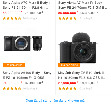
Sony Alpha A7C Mark II Body +
Sony Alpha A7 Mark IV Body +
Sony FE 24-50mm F2.8 G +
Sony FE 24-70mm F2.8 GM II +
SmallRig HawkLock Cage 5198
SmallRig Cage 3667B +
68,290,000
đ
85,900,000
đ
75,100,000
đ
95,300,000
đ
+ SmallRig NATO Top Handle
SmallRig ARRI Locating Top
20 đánh giá
15 đánh giá
3766
Handle 3765
Trả góp online
Trả góp online
Sony Alpha A6400 Body + Sony
Máy ảnh Sony ZV-E10 Mark II
E PZ 18-105mm F4 G OSS
Kit 16-50mm F3.5-5.6 OSS II
Đen
24,990,000
đ
27,990,000
đ
37,490,000
đ
29,990,000
đ
16 đánh giá
10 đánh giá
Xem tất cả sản phẩm đang khuyến mãi