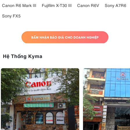
Canon R6 Mark III
Fujifilm X-T30 III
Canon R6V
Sony A7R6
Sony FX5
Hệ Thống Kyma