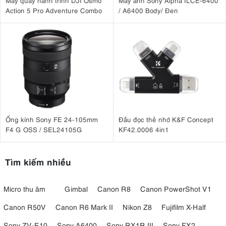
Máy quay hành trình DJI Osmo
Máy ảnh Sony Alpha ILCE-6400
Action 5 Pro Adventure Combo
/ A6400 Body/ Đen
Ống kính Sony FE 24-105mm
Đầu đọc thẻ nhớ K&F Concept
F4 G OSS / SEL24105G
KF42.0006 4in1
Tìm kiếm nhiều
Micro thu âm
Gimbal
Canon R8
Canon PowerShot V1
Canon R50V
Canon R6 Mark II
Nikon Z8
Fujifilm X-Half
Sony ZV-E10
Sony A6400
Sony RX1R III
Sony FX2