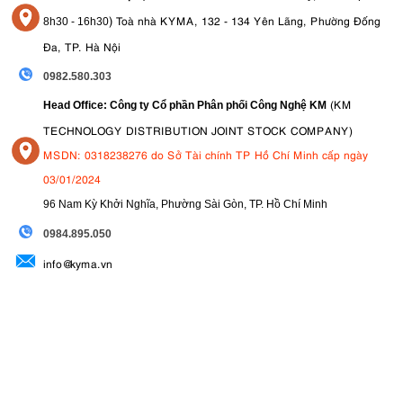
)
Toà nhà KYMA, 132 - 134 Yên Lãng, Phường Đống
8
h30 - 16h30
Đa, TP. Hà Nội
0982.580.303
(KM
Head Office: Công ty Cổ phần Phân phối Công Nghệ KM
TECHNOLOGY DISTRIBUTION JOINT STOCK COMPANY)
MSDN: 0318238276 do Sở Tài chính TP Hồ Chí Minh cấp ngày
03/01/2024
96 Nam Kỳ Khởi Nghĩa, Phường Sài Gòn, TP. Hồ Chí Minh
09
84.895.050
info@kyma.vn