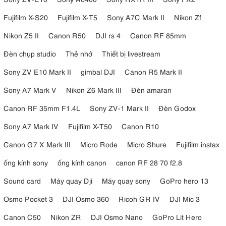
Fujifilm X-S20
Fujifilm X-T5
Sony A7C Mark II
Nikon Zf
Nikon Z5 II
Canon R50
DJI rs 4
Canon RF 85mm
Đèn chụp studio
Thẻ nhớ
Thiết bị livestream
Sony ZV E10 Mark II
gimbal DJI
Canon R5 Mark II
Sony A7 Mark V
Nikon Z6 Mark III
Đèn amaran
Canon RF 35mm F1.4L
Sony ZV-1 Mark II
Đèn Godox
Sony A7 Mark IV
Fujifilm X-T50
Canon R10
Canon G7 X Mark III
Micro Rode
Micro Shure
Fujifilm instax
ống kính sony
ống kính canon
canon RF 28 70 f2.8
Sound card
Máy quay Dji
Máy quay sony
GoPro hero 13
Osmo Pocket 3
DJI Osmo 360
Ricoh GR IV
DJI Mic 3
Canon C50
Nikon ZR
DJI Osmo Nano
GoPro Lit Hero