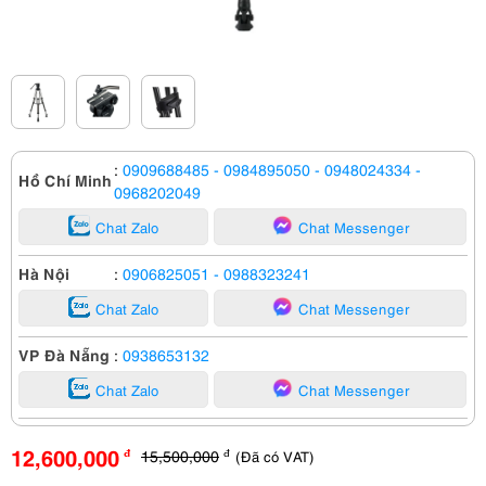
:
0909688485
- 0984895050
- 0948024334
-
Hồ Chí Minh
0968202049
Chat Zalo
Chat Messenger
Hà Nội
:
0906825051
- 0988323241
Chat Zalo
Chat Messenger
VP Đà Nẵng
:
0938653132
Chat Zalo
Chat Messenger
12,600,000
15,500,000
(Đã có VAT)
đ
đ