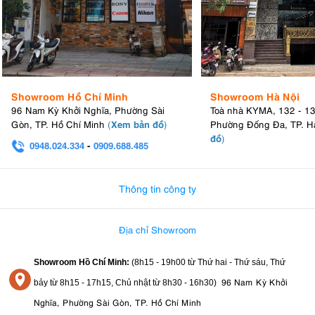
Showroom Hồ Chí Minh
Showroom Hà Nội
96 Nam Kỳ Khởi Nghĩa, Phường Sài
Toà nhà KYMA, 132 - 1
Xem bản đồ
Gòn, TP. Hồ Chí Minh
(
)
Phường Đống Đa, TP. H
đồ
)
0948.024.334
-
0909.688.485
0982.580.303
-
0938
Thông tin công ty
Địa chỉ Showroom
Showroom Hồ Chí Minh:
(8h15 - 19h00 từ
Thứ hai - Thứ sáu, Thứ
96 Nam Kỳ Khởi
bảy từ
8h15 - 17h15,
Chủ nhật từ 8
h30 - 16h30
)
Nghĩa, Phường Sài Gòn, TP. Hồ Chí Minh