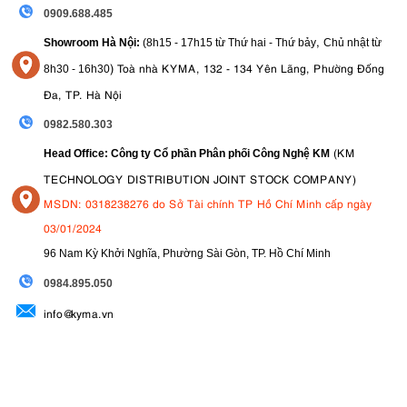
0909.688.485
,
Showroom Hà Nội:
(8h15 - 17h15 từ Thứ hai - Thứ bảy
Chủ nhật từ
)
Toà nhà KYMA, 132 - 134 Yên Lãng, Phường Đống
8
h30 - 16h30
Đa, TP. Hà Nội
0982.580.303
(KM
Head Office: Công ty Cổ phần Phân phối Công Nghệ KM
TECHNOLOGY DISTRIBUTION JOINT STOCK COMPANY)
MSDN: 0318238276 do Sở Tài chính TP Hồ Chí Minh cấp ngày
03/01/2024
96 Nam Kỳ Khởi Nghĩa, Phường Sài Gòn, TP. Hồ Chí Minh
09
84.895.050
info@kyma.vn