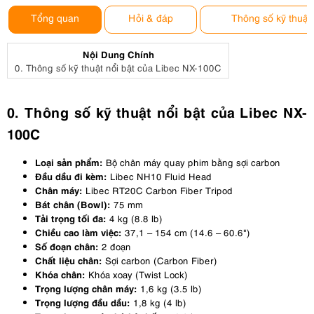
Tổng quan
Hỏi & đáp
Thông số kỹ thuật
Nội Dung Chính
0.
Thông số kỹ thuật nổi bật của Libec NX-100C
0. Thông số kỹ thuật nổi bật của Libec NX-
100C
Loại sản phẩm:
Bộ chân máy quay phim bằng sợi carbon
Đầu dầu đi kèm:
Libec NH10 Fluid Head
Chân máy:
Libec RT20C Carbon Fiber Tripod
Bát chân (Bowl):
75 mm
Tải trọng tối đa:
4 kg (8.8 lb)
Chiều cao làm việc:
37,1 – 154 cm (14.6 – 60.6")
Số đoạn chân:
2 đoạn
Chất liệu chân:
Sợi carbon (Carbon Fiber)
Khóa chân:
Khóa xoay (Twist Lock)
Trọng lượng chân máy:
1,6 kg (3.5 lb)
Trọng lượng đầu dầu:
1,8 kg (4 lb)