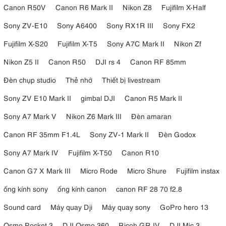
Canon R50V
Canon R6 Mark II
Nikon Z8
Fujifilm X-Half
Sony ZV-E10
Sony A6400
Sony RX1R III
Sony FX2
Fujifilm X-S20
Fujifilm X-T5
Sony A7C Mark II
Nikon Zf
Nikon Z5 II
Canon R50
DJI rs 4
Canon RF 85mm
Đèn chụp studio
Thẻ nhớ
Thiết bị livestream
Sony ZV E10 Mark II
gimbal DJI
Canon R5 Mark II
Sony A7 Mark V
Nikon Z6 Mark III
Đèn amaran
Canon RF 35mm F1.4L
Sony ZV-1 Mark II
Đèn Godox
Sony A7 Mark IV
Fujifilm X-T50
Canon R10
Canon G7 X Mark III
Micro Rode
Micro Shure
Fujifilm instax
ống kính sony
ống kính canon
canon RF 28 70 f2.8
Sound card
Máy quay Dji
Máy quay sony
GoPro hero 13
Osmo Pocket 3
DJI Osmo 360
Ricoh GR IV
DJI Mic 3