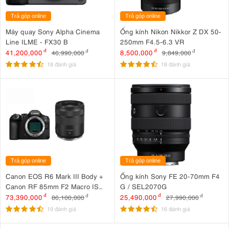
Trả góp online
Trả góp online
Máy quay Sony Alpha Cinema
Ống kính Nikon Nikkor Z DX 50-
Line ILME - FX30 B
250mm F4.5-6.3 VR
41,200,000
đ
8,500,000
đ
46,990,000
đ
9,849,000
đ
18 đánh giá
18 đánh giá
Trả góp online
Trả góp online
Canon EOS R6 Mark III Body +
Ống kính Sony FE 20-70mm F4
Canon RF 85mm F2 Macro IS
G / SEL2070G
STM
73,390,000
đ
25,490,000
đ
86,100,000
đ
27,990,000
đ
19 đánh giá
16 đánh giá