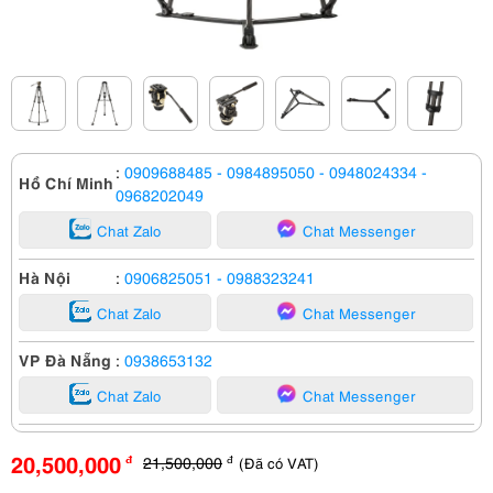
:
0909688485
- 0984895050
- 0948024334
-
Hồ Chí Minh
0968202049
Chat Zalo
Chat Messenger
Hà Nội
:
0906825051
- 0988323241
Chat Zalo
Chat Messenger
VP Đà Nẵng
:
0938653132
Chat Zalo
Chat Messenger
20,500,000
21,500,000
(Đã có VAT)
đ
đ