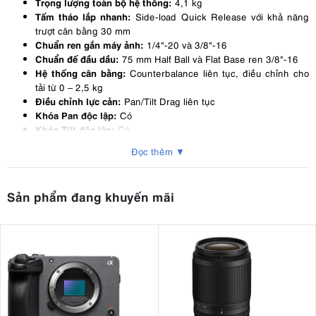
Trọng lượng toàn bộ hệ thống:
4,1 kg
Tấm tháo lắp nhanh:
Side-load Quick Release với khả năng
trượt cân bằng 30 mm
Chuẩn ren gắn máy ảnh:
1/4"-20 và 3/8"-16
Chuẩn đế đầu dầu:
75 mm Half Ball và Flat Base ren 3/8"-16
Hệ thống cân bằng:
Counterbalance liên tục, điều chỉnh cho
tải từ 0 – 2,5 kg
Điều chỉnh lực cản:
Pan/Tilt Drag liên tục
Khóa Pan độc lập:
Có
Khóa Tilt độc lập:
Có
Góc nghiêng:
+90° đến -70°
Đọc thêm ▼
Xoay ngang (Pan):
360°
Thước thủy:
Có, tích hợp đèn LED
Ren phụ kiện:
1 x 1/4"-20 và 1 x 3/8"-16
Sản phẩm đang khuyến mãi
Vị trí lắp tay cầm:
Hai bên đầu dầu (trái hoặc phải)