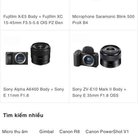
Fujifilm X-E5 Body + Fujifilm XC
Microphone Saramonic Blink 500
15-45mm F3.5-5.6 OIS PZ Đen
ProX B4
Sony Alpha A6400 Body + Sony
Sony ZV-E10 Mark II Body +
E 11mm F1.8
Sony E 35mm F1.8 OSS
Tìm kiếm nhiều
Micro thu âm
Gimbal
Canon R8
Canon PowerShot V1