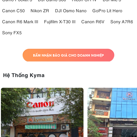
Canon C50
Nikon ZR
DJI Osmo Nano
GoPro Lit Hero
Canon R6 Mark III
Fujifilm X-T30 III
Canon R6V
Sony A7R6
Sony FX5
Hệ Thống Kyma