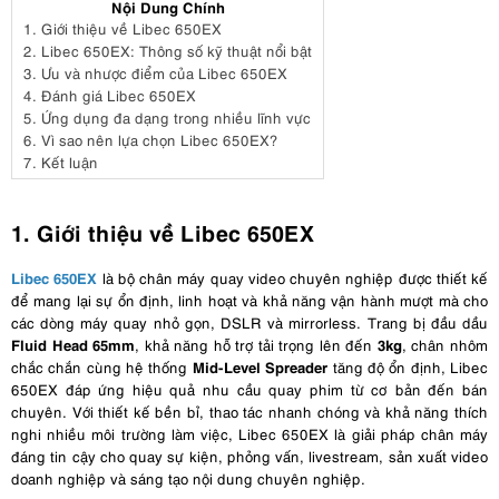
Nội Dung Chính
1.
Giới thiệu về Libec 650EX
2.
Libec 650EX: Thông số kỹ thuật nổi bật
3.
Ưu và nhược điểm của Libec 650EX
4.
Đánh giá Libec 650EX
5.
Ứng dụng đa dạng trong nhiều lĩnh vực
6.
Vì sao nên lựa chọn Libec 650EX?
7.
Kết luận
1. Giới thiệu về Libec 650EX
Libec 650EX
là bộ chân máy quay video chuyên nghiệp được thiết kế
để mang lại sự ổn định, linh hoạt và khả năng vận hành mượt mà cho
các dòng máy quay nhỏ gọn, DSLR và mirrorless. Trang bị đầu dầu
Fluid Head 65mm
3kg
, khả năng hỗ trợ tải trọng lên đến
, chân nhôm
Mid-Level Spreader
chắc chắn cùng hệ thống
tăng độ ổn định, Libec
650EX đáp ứng hiệu quả nhu cầu quay phim từ cơ bản đến bán
chuyên. Với thiết kế bền bỉ, thao tác nhanh chóng và khả năng thích
nghi nhiều môi trường làm việc, Libec 650EX là giải pháp chân máy
đáng tin cậy cho quay sự kiện, phỏng vấn, livestream, sản xuất video
doanh nghiệp và sáng tạo nội dung chuyên nghiệp.