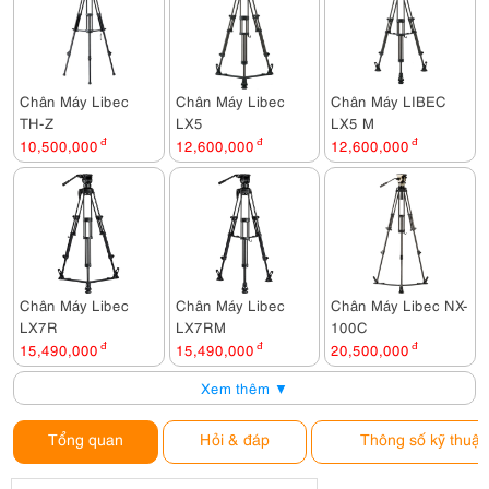
Chân Máy Libec
Chân Máy Libec
Chân Máy LIBEC
TH-Z
LX5
LX5 M
10,500,000
đ
12,600,000
đ
12,600,000
đ
Chân Máy Libec
Chân Máy Libec
Chân Máy Libec NX-
LX7R
LX7RM
100C
15,490,000
đ
15,490,000
đ
20,500,000
đ
Xem thêm ▼
Tổng quan
Hỏi & đáp
Thông số kỹ thuật