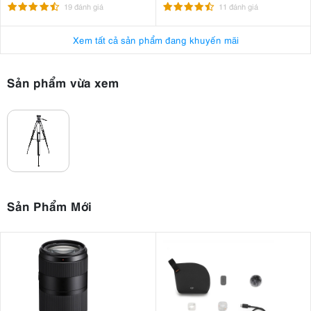
19 đánh giá
11 đánh giá
3.1. Ưu điểm của Libec 650EX
Đầu dầu Fluid Head cho chuyển động pan/tilt mượt mà, phù
Xem tất cả sản phẩm đang khuyến mãi
hợp quay video chuyên nghiệp.
3kg
Hỗ trợ tải trọng
, tương thích tốt với máy quay cầm tay, máy
Sản phẩm vừa xem
ảnh DSLR và mirrorless cùng các ống kính phổ thông.
Chân nhôm chắc chắn, khóa Flip Lock thao tác nhanh.
Mid-Level Spreader
Đi kèm
giúp tăng độ ổn định.
Manfrotto
Sachtler
Plate trượt tương thích
và
, dễ cân bằng
máy.
Chân cao su tích hợp chân đinh, sử dụng linh hoạt trong nhiều
môi trường.
3.2. Nhược điểm của Libec 650EX
Sản Phẩm Mới
Counterbalance và lực cản (drag) cố định, không thể điều
chỉnh.
3kg
Tải trọng
chưa phù hợp với các bộ máy quay chuyên
nghiệp cỡ lớn.
Không có cột nâng trung tâm và không hỗ trợ chuyển đổi thành
monopod.