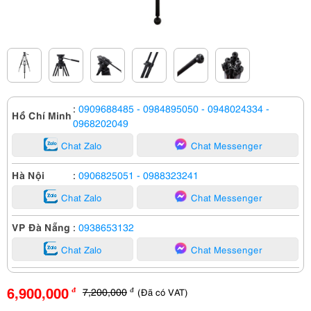
:
0909688485
- 0984895050
- 0948024334
-
Hồ Chí Minh
0968202049
Chat Zalo
Chat Messenger
Hà Nội
:
0906825051
- 0988323241
Chat Zalo
Chat Messenger
VP Đà Nẵng
:
0938653132
Chat Zalo
Chat Messenger
6,900,000
7,200,000
(Đã có VAT)
đ
đ