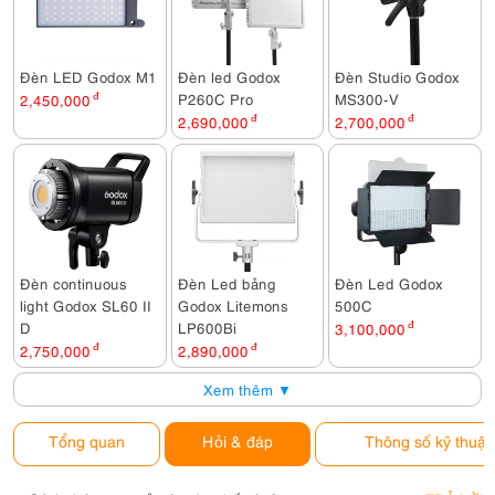
Đèn LED Godox M1
Đèn led Godox
Đèn Studio Godox
P260C Pro
MS300-V
2,450,000
đ
2,690,000
đ
2,700,000
đ
Đèn continuous
Đèn Led bảng
Đèn Led Godox
light Godox SL60 II
Godox Litemons
500C
D
LP600Bi
3,100,000
đ
2,750,000
đ
2,890,000
đ
Xem thêm ▼
Tổng quan
Hỏi & đáp
Thông số kỹ thuật