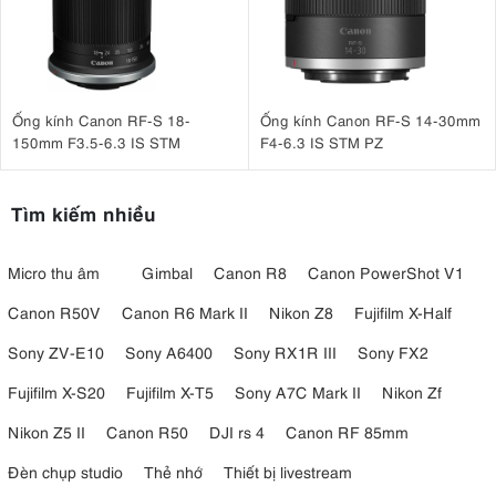
Ống kính Canon RF-S 18-
Ống kính Canon RF-S 14-30mm
150mm F3.5-6.3 IS STM
F4-6.3 IS STM PZ
Tìm kiếm nhiều
Micro thu âm
Gimbal
Canon R8
Canon PowerShot V1
Canon R50V
Canon R6 Mark II
Nikon Z8
Fujifilm X-Half
Sony ZV-E10
Sony A6400
Sony RX1R III
Sony FX2
Fujifilm X-S20
Fujifilm X-T5
Sony A7C Mark II
Nikon Zf
Nikon Z5 II
Canon R50
DJI rs 4
Canon RF 85mm
Đèn chụp studio
Thẻ nhớ
Thiết bị livestream