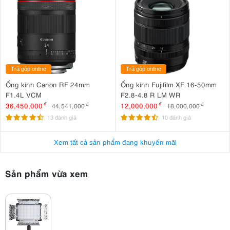
Trả góp online
Trả góp online
Ống kính Canon RF 24mm
Ống kính Fujifilm XF 16-50mm
F1.4L VCM
F2.8-4.8 R LM WR
36,450,000
đ
12,000,000
đ
44,541,000
đ
18,000,000
đ
13 đánh giá
10 đánh giá
Xem tất cả sản phẩm đang khuyến mãi
Sản phẩm vừa xem