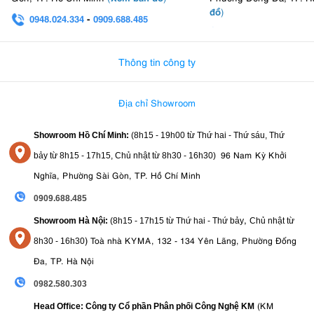
đồ
)
0948.024.334
-
0909.688.485
0982.580.303
-
0938
Thông tin công ty
Địa chỉ Showroom
Showroom Hồ Chí Minh:
(8h15 - 19h00 từ
Thứ hai - Thứ sáu, Thứ
96 Nam Kỳ Khởi
bảy từ
8h15 - 17h15,
Chủ nhật từ 8
h30 - 16h30
)
Nghĩa, Phường Sài Gòn, TP. Hồ Chí Minh
0909.688.485
,
Showroom Hà Nội:
(8h15 - 17h15 từ Thứ hai - Thứ bảy
Chủ nhật từ
)
Toà nhà KYMA, 132 - 134 Yên Lãng, Phường Đống
8
h30 - 16h30
Đa, TP. Hà Nội
0982.580.303
(KM
Head Office: Công ty Cổ phần Phân phối Công Nghệ KM