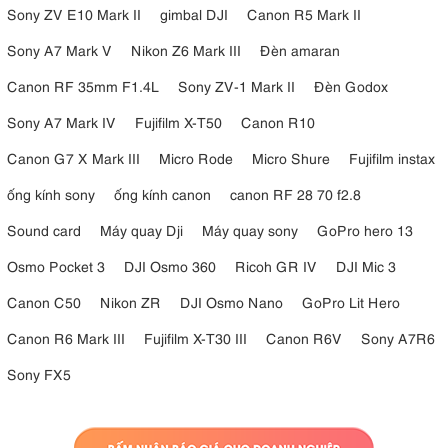
Sony ZV E10 Mark II
gimbal DJI
Canon R5 Mark II
Sony A7 Mark V
Nikon Z6 Mark III
Đèn amaran
Canon RF 35mm F1.4L
Sony ZV-1 Mark II
Đèn Godox
Sony A7 Mark IV
Fujifilm X-T50
Canon R10
Canon G7 X Mark III
Micro Rode
Micro Shure
Fujifilm instax
ống kính sony
ống kính canon
canon RF 28 70 f2.8
Sound card
Máy quay Dji
Máy quay sony
GoPro hero 13
Osmo Pocket 3
DJI Osmo 360
Ricoh GR IV
DJI Mic 3
Canon C50
Nikon ZR
DJI Osmo Nano
GoPro Lit Hero
Canon R6 Mark III
Fujifilm X-T30 III
Canon R6V
Sony A7R6
Sony FX5