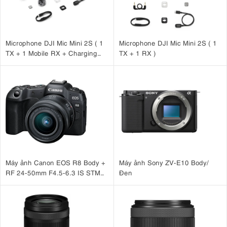
Microphone DJI Mic Mini 2S ( 1
Microphone DJI Mic Mini 2S ( 1
TX + 1 Mobile RX + Charging
TX + 1 RX )
Case )
Máy ảnh Canon EOS R8 Body +
Máy ảnh Sony ZV-E10 Body/
RF 24-50mm F4.5-6.3 IS STM
Đen
(nhập khẩu)