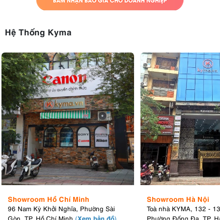
Hệ Thống Kyma
Showroom Hồ Chí Minh
Showroom Hà Nội
96 Nam Kỳ Khởi Nghĩa, Phường Sài
Toà nhà KYMA, 132 - 1
Xem bản đồ
Gòn, TP. Hồ Chí Minh
(
)
Phường Đống Đa, TP. H