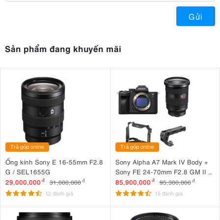
Gửi
Sản phẩm đang khuyến mãi
Trả góp online
Trả góp online
Ống kính Sony E 16-55mm F2.8
Sony Alpha A7 Mark IV Body +
G / SEL1655G
Sony FE 24-70mm F2.8 GM II +
SmallRig Cage 3667B +
29,000,000
đ
85,900,000
đ
31,000,000
đ
95,300,000
đ
SmallRig ARRI Locating Top
12 đánh giá
15 đánh giá
Handle 3765