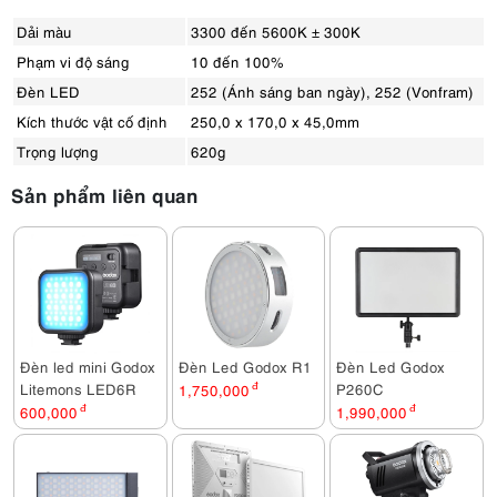
Dải màu
3300 đến 5600K ± 300K
Phạm vi độ sáng
10 đến 100%
Đèn LED
252 (Ánh sáng ban ngày), 252 (Vonfram)
Kích thước vật cố định
250,0 x 170,0 x 45,0mm
Trọng lượng
620g
Sản phẩm liên quan
Đèn led mini Godox
Đèn Led Godox R1
Đèn Led Godox
Litemons LED6R
P260C
1,750,000
đ
600,000
đ
1,990,000
đ