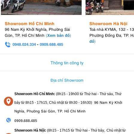
Showroom Hồ Chí Minh
Showroom Hà Nội
96 Nam Kỳ Khởi Nghĩa, Phường Sài
Toà nhà KYMA, 132 - 1
Xem bản đồ
Gòn, TP. Hồ Chí Minh
(
)
Phường Đống Đa, TP. H
đồ
)
0948.024.334
-
0909.688.485
0982.580.303
-
0938
Thông tin công ty
Địa chỉ Showroom
Showroom Hồ Chí Minh:
(8h15 - 19h00 từ
Thứ hai - Thứ sáu, Thứ
96 Nam Kỳ Khởi
bảy từ
8h15 - 17h15,
Chủ nhật từ 8
h30 - 16h30
)
Nghĩa, Phường Sài Gòn, TP. Hồ Chí Minh
0909.688.485
,
Showroom Hà Nội:
(8h15 - 17h15 từ Thứ hai - Thứ bảy
Chủ nhật từ