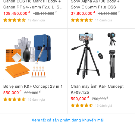
Canon EOS R6 Mark III Body +
Sony Alpha A6700 Body +
Canon RF 24-70mm F2.8 L IS
Sony E 35mm F1.8 OSS
USM
108,490,000
đ
37,800,000
đ
125,100,000
đ
44,980,000
đ
19 đánh giá
11 đánh giá
Bộ vệ sinh K&F Concept 23 in 1
Chân máy ảnh K&F Concept
KF09.125
550,000
đ
690,000
đ
590,000
đ
750,000
đ
15 đánh giá
13 đánh giá
Xem tất cả sản phẩm đang khuyến mãi