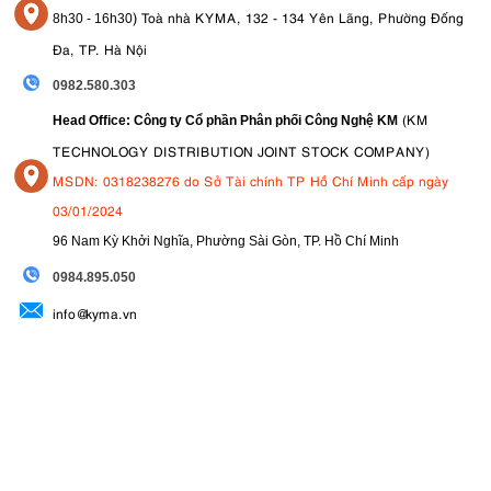
)
Toà nhà KYMA, 132 - 134 Yên Lãng, Phường Đống
8
h30 - 16h30
Đa, TP. Hà Nội
0982.580.303
(KM
Head Office: Công ty Cổ phần Phân phối Công Nghệ KM
TECHNOLOGY DISTRIBUTION JOINT STOCK COMPANY)
MSDN: 0318238276 do Sở Tài chính TP Hồ Chí Minh cấp ngày
03/01/2024
96 Nam Kỳ Khởi Nghĩa, Phường Sài Gòn, TP. Hồ Chí Minh
09
84.895.050
info@kyma.vn