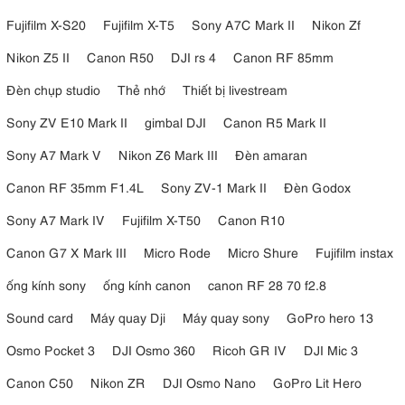
Fujifilm X-S20
Fujifilm X-T5
Sony A7C Mark II
Nikon Zf
Nikon Z5 II
Canon R50
DJI rs 4
Canon RF 85mm
Đèn chụp studio
Thẻ nhớ
Thiết bị livestream
Sony ZV E10 Mark II
gimbal DJI
Canon R5 Mark II
Sony A7 Mark V
Nikon Z6 Mark III
Đèn amaran
Canon RF 35mm F1.4L
Sony ZV-1 Mark II
Đèn Godox
Sony A7 Mark IV
Fujifilm X-T50
Canon R10
Canon G7 X Mark III
Micro Rode
Micro Shure
Fujifilm instax
ống kính sony
ống kính canon
canon RF 28 70 f2.8
Sound card
Máy quay Dji
Máy quay sony
GoPro hero 13
Osmo Pocket 3
DJI Osmo 360
Ricoh GR IV
DJI Mic 3
Canon C50
Nikon ZR
DJI Osmo Nano
GoPro Lit Hero