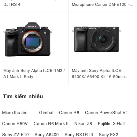
DJI RS 4
Microphone Canon DM-E100 +
Báng tay cầm Canon HG-
100TBR
Máy ảnh Sony Alpha ILCE-1M2 /
Máy ảnh Sony Alpha ILCE-
A1 Mark II Body
6400K/ A6400 Kit 16-50mm
F3.5-5.6 OSS II
Tìm kiếm nhiều
Micro thu âm
Gimbal
Canon R8
Canon PowerShot V1
Canon R50V
Canon R6 Mark II
Nikon Z8
Fujifilm X-Half
Sony ZV-E10
Sony A6400
Sony RX1R III
Sony FX2