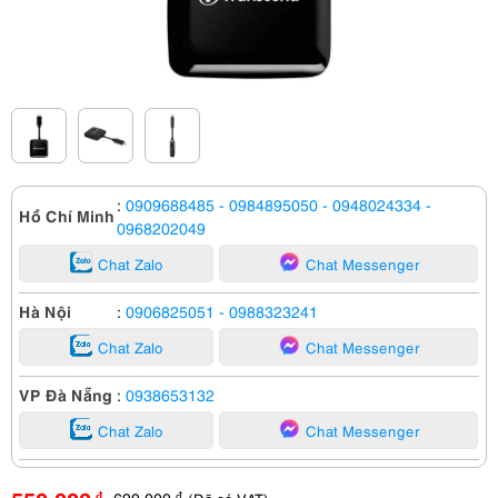
:
0909688485
- 0984895050
- 0948024334
-
Hồ Chí Minh
0968202049
Chat Zalo
Chat Messenger
Hà Nội
:
0906825051
- 0988323241
Chat Zalo
Chat Messenger
VP Đà Nẵng
:
0938653132
Chat Zalo
Chat Messenger
690,000
đ
đ