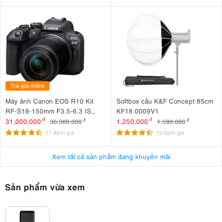
Trả góp online
Máy ảnh Canon EOS R10 Kit
Softbox cầu K&F Concept 85cm
RF-S18-150mm F3.5-6.3 IS
KF18.0009V1
STM
31,000,000
đ
1,250,000
đ
36,380,000
đ
1,590,000
đ
17 đánh giá
19 đánh giá
Xem tất cả sản phẩm đang khuyến mãi
Sản phẩm vừa xem