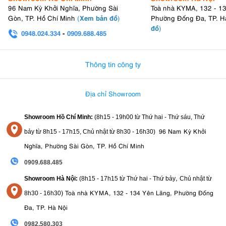
96 Nam Kỳ Khởi Nghĩa, Phường Sài
Toà nhà KYMA, 132 - 1
Xem bản đồ
Gòn, TP. Hồ Chí Minh
(
)
Phường Đống Đa, TP. H
đồ
)
0948.024.334
-
0909.688.485
0982.580.303
-
0938
Thông tin công ty
Địa chỉ Showroom
Showroom Hồ Chí Minh:
(8h15 - 19h00 từ
Thứ hai - Thứ sáu, Thứ
96 Nam Kỳ Khởi
bảy từ
8h15 - 17h15,
Chủ nhật từ 8
h30 - 16h30
)
Nghĩa, Phường Sài Gòn, TP. Hồ Chí Minh
0909.688.485
,
Showroom Hà Nội:
(8h15 - 17h15 từ Thứ hai - Thứ bảy
Chủ nhật từ
)
Toà nhà KYMA, 132 - 134 Yên Lãng, Phường Đống
8
h30 - 16h30
Đa, TP. Hà Nội
0982.580.303