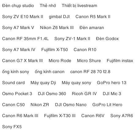
Đèn chụp studio
Thẻ nhớ
Thiết bị livestream
Sony ZV E10 Mark II
gimbal DJI
Canon R5 Mark II
Sony A7 Mark V
Nikon Z6 Mark III
Đèn amaran
Canon RF 35mm F1.4L
Sony ZV-1 Mark II
Đèn Godox
Sony A7 Mark IV
Fujifilm X-T50
Canon R10
Canon G7 X Mark III
Micro Rode
Micro Shure
Fujifilm instax
ống kính sony
ống kính canon
canon RF 28 70 f2.8
Sound card
Máy quay Dji
Máy quay sony
GoPro hero 13
Osmo Pocket 3
DJI Osmo 360
Ricoh GR IV
DJI Mic 3
Canon C50
Nikon ZR
DJI Osmo Nano
GoPro Lit Hero
Canon R6 Mark III
Fujifilm X-T30 III
Canon R6V
Sony A7R6
Sony FX5