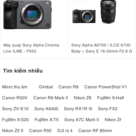
Máy quay Sony Alpha Cinema
Sony Alpha A6700 / ILCE-6700
Line ILME - FX50
Body + Sony E 16-55mm F2.8 G
Tìm kiếm nhiều
Micro thu âm
Gimbal
Canon R8
Canon PowerShot V1
Canon R50V
Canon R6 Mark II
Nikon Z8
Fujifilm X-Half
Sony ZV-E10
Sony A6400
Sony RX1R III
Sony FX2
Fujifilm X-S20
Fujifilm X-T5
Sony A7C Mark II
Nikon Zf
Nikon Z5 II
Canon R50
DJI rs 4
Canon RF 85mm