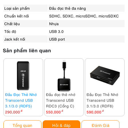
Loại sản phẩm
Đầu đọc thẻ đa năng
Chuẩn kết nối
SDHC, SDXC, microSDHC, microSDXC
Chất liệu
Nhựa
Tốc độ
USB 3.0
Jack kết nối
USB port
Sản phẩm liên quan
Đầu Đọc Thẻ Nhớ
Đầu đọc thẻ nhớ
Đầu Đọc Thẻ Nhớ
Transcend USB
Transcend USB
Transcend USB
3.1/3.0 (RDF5)
RDC3 (Cổng C)
3.1/3.0 (RDF8)
290,000
đ
550,000
đ
590,000
đ
Tổng quan
Hỏi & đáp
Đánh Giá