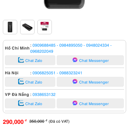
:
0909688485
- 0984895050
- 0948024334
-
Hồ Chí Minh
0968202049
Chat Zalo
Chat Messenger
Hà Nội
:
0906825051
- 0988323241
Chat Zalo
Chat Messenger
VP Đà Nẵng
:
0938653132
Chat Zalo
Chat Messenger
290,000
350,000
(Đã có VAT)
đ
đ