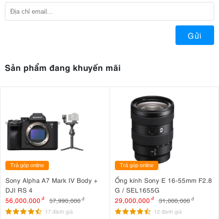
Gửi
Sản phẩm đang khuyến mãi
Trả góp online
Trả góp online
Sony Alpha A7 Mark IV Body +
Ống kính Sony E 16-55mm F2.8
DJI RS 4
G / SEL1655G
56,000,000
đ
29,000,000
đ
57,990,000
đ
31,000,000
đ
17 đánh giá
12 đánh giá