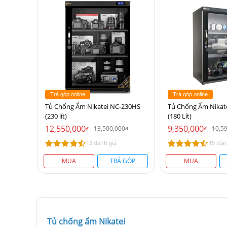
Trả góp online
Trả góp online
Tủ Chống Ẩm Nikatei NC-230HS
Tủ Chống Ẩm Nikat
(230 lít)
(180 Lít)
12,550,000
9,350,000
13,500,000
10,5
đ
đ
đ
13 đánh giá
15 đán
MUA
TRẢ GÓP
MUA
Tủ chống ẩm Nikatei