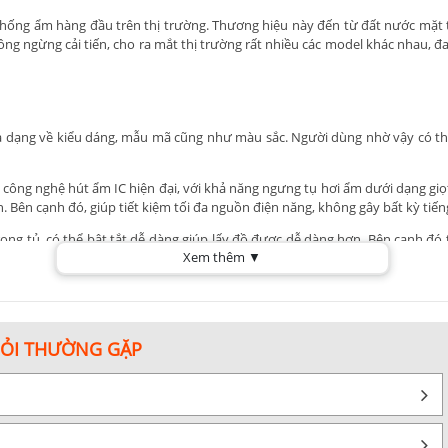
chống ẩm hàng đầu trên thị trường. Thương hiệu này đến từ đất nước mặt 
g ngừng cải tiến, cho ra mắt thị trường rất nhiều các model khác nhau, đ
đa dạng về kiểu dáng, mẫu mã cũng như màu sắc. Người dùng nhờ vậy có th
 công nghệ hút ẩm IC hiện đại, với khả năng ngưng tụ hơi ẩm dưới dạng giọ
 Bên cạnh đó, giúp tiết kiệm tối đa nguồn điện năng, không gây bất kỳ tiến
ong tủ, có thể bật tắt dễ dàng giúp lấy đồ được dễ dàng hơn. Bên cạnh đó
Xem thêm ▼
 Hầu hết các tủ chống ẩm Nikatei đều được sản xuất nghiêm ngặt trên dây ch
c chắn, bền bỉ và gần như rất ít gặp phải lỗi hư hỏng bất thường.
đến 1500l, phù hợp với cả nhu cầu sử dụng cá nhân hay các studio lớn. Giá 
HỎI THƯỜNG GẶP
u mã và kích thước của tủ chống ẩm Nikatei. Với sản phẩm này, bạn sẽ c
ý báu của bạn bị tổn thất vì độ ẩm nữa, hãy đầu tư vào tủ chống ẩm Nika