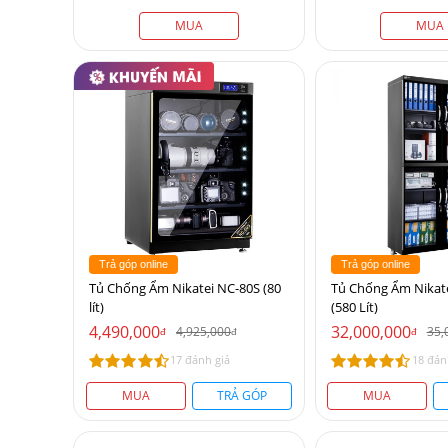
MUA
MUA
Trả góp online
Trả góp online
Tủ Chống Ẩm Nikatei NC-80S (80
Tủ Chống Ẩm Nikat
lít)
(580 Lít)
4,490,000
32,000,000
4,925,000
35,
đ
đ
đ
17 đánh giá
18 đán
MUA
TRẢ GÓP
MUA