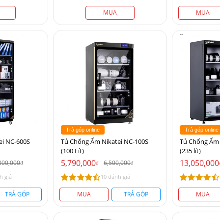
MUA
MUA
Trả góp online
Trả góp online
ei NC-600S
Tủ Chống Ẩm Nikatei NC-100S
Tủ Chống Ẩm 
(100 Lít)
(235 lít)
5,790,000
13,050,000
000,000
6,500,000
đ
đ
đ
h giá
10 đánh giá
TRẢ GÓP
MUA
TRẢ GÓP
MUA