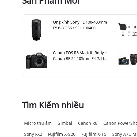
Sản Phẩm Mới
Ống kính Sony FE 100-400mm
F5.6-8 OSS / SEL 100400
Canon EOS R6 Mark III Body +
Canon RF 24-105mm F4-7.1 IS
STM
Tìm Kiếm nhiều
Micro thu âm
Gimbal
Canon R8
Canon PowerSho
Sony FX2
Fujifilm X-S20
Fujifilm X-T5
Sony A7C Ma