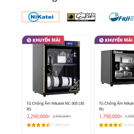
Tủ Chống Ẩm Nikatei NC-30S (30
Tủ Chống Ẩm Nikate
lít)
lít)
2,290,000
1,790,000
2,500,000
1,90
đ
đ
đ
15 đánh giá
14 đán