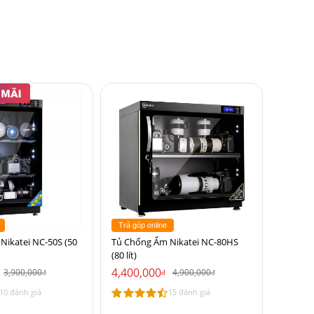
Trả góp online
Nikatei NC-50S (50
Tủ Chống Ẩm Nikatei NC-80HS
(80 lít)
4,400,000
3,900,000
4,900,000
đ
đ
đ
10 đánh giá
15 đánh giá