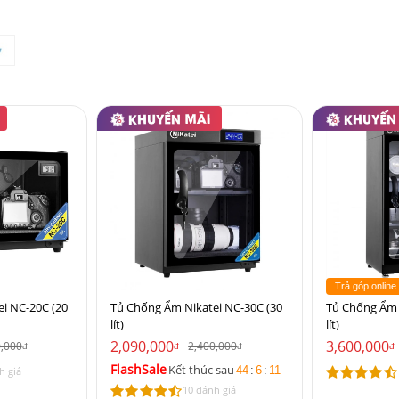
Trả góp online
i NC-20C (20
Tủ Chống Ẩm Nikatei NC-30C (30
Tủ Chống Ẩm 
lít)
lít)
2,090,000
3,600,000
0,000
2,400,000
đ
đ
đ
đ
FlashSale
Kết thúc sau
44
:
6
:
11
h giá
10 đánh giá