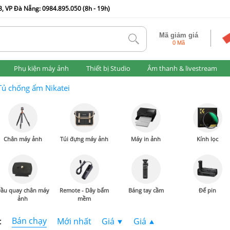
, VP Đà Nẵng: 0984.895.050 (8h - 19h)
Mã giảm giá
tlk
0 Mã
Phụ kiện máy ảnh
Thiết bị Studio
Âm thanh & livestream
Tủ chống ẩm Nikatei
Chân máy ảnh
Túi đựng máy ảnh
Máy in ảnh
Kính lọc
ầu quay chân máy
Remote - Dây bấm
Báng tay cầm
Đế pin
ảnh
mềm
Bán chạy
:
Mới nhất
Giá
Giá