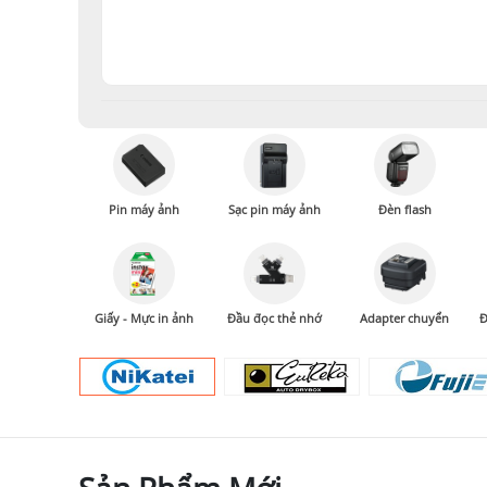
Pin máy ảnh
Sạc pin máy ảnh
Đèn flash
Giấy - Mực in ảnh
Đầu đọc thẻ nhớ
Adapter chuyển
Đ