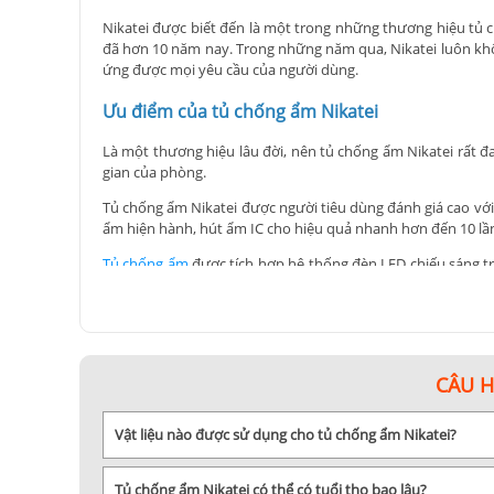
Nikatei được biết đến là một trong những thương hiệu tủ 
đã hơn 10 năm nay. Trong những năm qua, Nikatei luôn khôn
ứng được mọi yêu cầu của người dùng.
Ưu điểm của tủ chống ẩm Nikatei
Là một thương hiệu lâu đời, nên tủ chống ẩm Nikatei rất 
gian của phòng.
Tủ chống ẩm Nikatei được người tiêu dùng đánh giá cao với
ẩm hiện hành, hút ẩm IC cho hiệu quả nhanh hơn đến 10 lần.
Tủ chống ẩm
được tích hợp hệ thống đèn LED chiếu sáng tr
vệ các đồ vật khỏi bị xước.
Độ bền cũng là một điểm cộng lớn của tủ chống ẩm Nikatei.
xuất cũng được theo dõi gắt gao. Do vậy, thiết bị cực kỳ chắ
Nikatei cũng thiết kế tủ với đa dạng dung tích từ 20l cho 
CÂU 
từ vài trăm đến chục triệu đồng, tùy từng model.
Hãy đến với Kyma.vn để khám phá sự đa dạng trong các mẫ
Vật liệu nào được sử dụng cho tủ chống ẩm Nikatei?
nghề của mình khỏi ẩm mốc và hư hỏng. Đừng để đồ dùng qu
Tủ chống ẩm Nikatei có thể có tuổi thọ bao lâu?