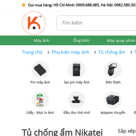
Gọi mua hàng: Hồ Chí Minh: 0909.688.485, Hà Nội: 0982.580.303
Máy ảnh
Ống kính
Máy quay phim
Trang chủ
Phụ kiện máy ảnh
Tủ chống ẩm
Pin máy ảnh
Sạc pin máy ảnh
Đèn flash
Giấy - Mực in ảnh
Đầu đọc thẻ nhớ
Adapter chuyển
Đ
Tủ chống ẩm Nikatei
Sắp xếp