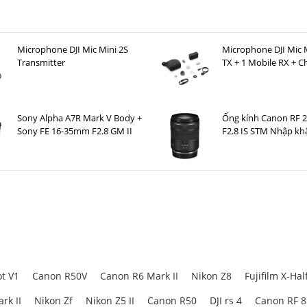
Microphone DJI Mic Mini 2S
Microphone DJI Mic M
Transmitter
TX + 1 Mobile RX + C
Case )
Sony Alpha A7R Mark V Body +
Ống kính Canon RF
Sony FE 16-35mm F2.8 GM II
F2.8 IS STM Nhập kh
t V1
Canon R50V
Canon R6 Mark II
Nikon Z8
Fujifilm X-Hal
rk II
Nikon Zf
Nikon Z5 II
Canon R50
DJI rs 4
Canon RF 