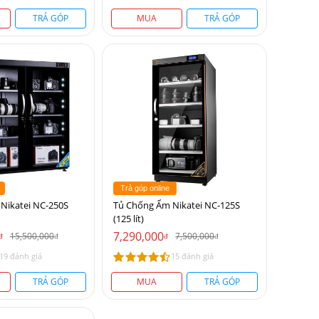
TRẢ GÓP
MUA
TRẢ GÓP
Trả góp online
Nikatei NC-250S
Tủ Chống Ẩm Nikatei NC-125S
(125 lít)
7,290,000
15,500,000
7,500,000
đ
đ
đ
đ
19 đánh giá
15 đánh giá
TRẢ GÓP
MUA
TRẢ GÓP