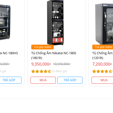
Trả góp online
Trả góp online
ei NC-180HS
Tủ Chống Ẩm Nikatei NC-180S
Tủ Chống Ẩm 
(180 lít)
(120 lít)
9,350,000
7,200,000
90,000
10,590,000
đ
đ
đ
đ
h giá
15 đánh giá
TRẢ GÓP
MUA
TRẢ GÓP
MUA