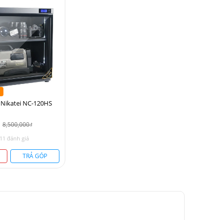
Nikatei NC-120HS
8,500,000
đ
11 đánh giá
TRẢ GÓP