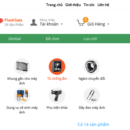
Trang chủ
Giới thiệu
Tin tức
Liên hệ
0
FlashSale
Đăng nhập
Tài khoản
Giỏ Hàng
29 Sản Phẩm
Gimbal
Đồ chơi
Lưu trữ
Khung gắn cho máy
Tủ chống ẩm
Ngàm chuyển đổi
ảnh
Dụng cụ vệ sinh máy
Phụ kiện khác
Dây đeo máy ảnh
ảnh
Có 14 sản phẩm