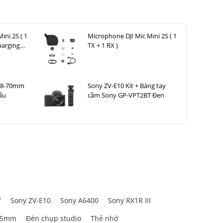
ini 2S ( 1
Microphone DJI Mic Mini 2S ( 1
harging
TX + 1 RX )
 28-70mm
Sony ZV-E10 Kit + Báng tay
ẩu
cầm Sony GP-VPT2BT Đen
f
Sony ZV-E10
Sony A6400
Sony RX1R III
85mm
Đèn chụp studio
Thẻ nhớ