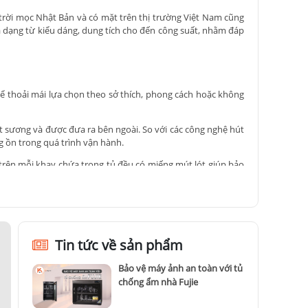
trời mọc Nhật Bản và có mặt trên thị trường Việt Nam cũng
a dạng từ kiểu dáng, dung tích cho đến công suất, nhằm đáp
ể thoải mái lựa chọn theo sở thích, phong cách hoặc không
t sương và được đưa ra bên ngoài. So với các công nghệ hút
g ồn trong quá trình vận hành.
 trên mỗi khay chứa trong tủ đều có miếng mút lót giúp bảo
uyền sản xuất tiên tiến và hiện đại, ngoài ra các khâu sản
thành của tủ chống ẩm Nikatei cũng rất phải chăng, dao động
Tin tức về sản phẩm
Bảo vệ máy ảnh an toàn với tủ
ó được một giải pháp an toàn và hiệu quả để bảo vệ bộ đồ
chống ẩm nhà Fujie
tei tại Kyma và đảm bảo sự bền vững của chúng.