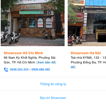
Showroom Hồ Chí Minh
Showroom Hà Nội
96 Nam Kỳ Khởi Nghĩa, Phường Sài
Toà nhà KYMA, 132 - 1
Xem bản đồ
Gòn, TP. Hồ Chí Minh
(
)
Phường Đống Đa, TP. H
đồ
)
0948.024.334
-
0909.688.485
0982.580.303
-
0938
Thông tin công ty
Địa chỉ Showroom