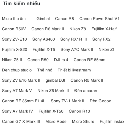
Tìm kiếm nhiều
Micro thu âm
Gimbal
Canon R8
Canon PowerShot V1
Canon R50V
Canon R6 Mark II
Nikon Z8
Fujifilm X-Half
Sony ZV-E10
Sony A6400
Sony RX1R III
Sony FX2
Fujifilm X-S20
Fujifilm X-T5
Sony A7C Mark II
Nikon Zf
Nikon Z5 II
Canon R50
DJI rs 4
Canon RF 85mm
Đèn chụp studio
Thẻ nhớ
Thiết bị livestream
Sony ZV E10 Mark II
gimbal DJI
Canon R5 Mark II
Sony A7 Mark V
Nikon Z6 Mark III
Đèn amaran
Canon RF 35mm F1.4L
Sony ZV-1 Mark II
Đèn Godox
Sony A7 Mark IV
Fujifilm X-T50
Canon R10
Canon G7 X Mark III
Micro Rode
Micro Shure
Fujifilm instax