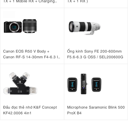
TX + 1 Mobile RX + Charging
TX + 1 RX )
Case )
Canon EOS R50 V Body +
Ống kính Sony FE 200-600mm
Canon RF-S 14-30mm F4-6.3 IS
F5.6-6.3 G OSS / SEL200600G
STM PZ
Đầu đọc thẻ nhớ K&F Concept
Microphone Saramonic Blink 500
KF42.0006 4in1
ProX B4