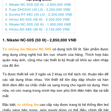
1. Nikatei NC-50S (50 lít) - 2,850,000 VNĐ
2. Fujie DHC040 (40 Lít) - 2,250,000 VNĐ
3. Eureka RT-48C (40 Lít) - 2,350,000 VNĐ
4. Hiniso AD-50S (48 lít) - 2,500,000 VNĐ
5. Nikatei NC-30S (30 lít) - 1,900,000 VNĐ
6. Hiniso AD-38S (38 lít) - 2,150,000 VNĐ
1. Nikatei NC-50S (50 lít) - 2,850,000 VNĐ
Tủ chống ẩm Nikatei NC-50S
có dung tích 50 lít. Sản phẩm được
ứng dụng công nghệ hút ẩm cực nhanh của hãng. Thích hợp bảo
quản máy ảnh, cũng như các thiết bị kỹ thuật số khỏi sự xâm nhập
của độ ẩm.
Tủ được thiết kế với 3 ngăn và 2 khay có thể tách rời, thuận tiện để
các vật dụng khác nhau. Với thiết kế tôn dày dập khuôn và hàn
đính đem đến sự chắc chắn và sang trọng cho người sử dụng. Hơn
nữa, nó còn mang trong mình lớp sơn phủ tĩnh điện hiện đại và bắt
mắt.
Đặc biệt,
tủ chống ẩm
cao cấp này được trang bị hệ thống đèn led
chiếu sáng bên trong, giúp người dùng có thể điều chỉnh tắt bật