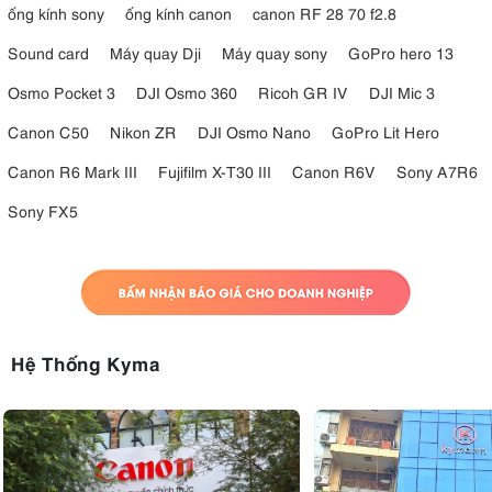
ống kính sony
ống kính canon
canon RF 28 70 f2.8
Sound card
Máy quay Dji
Máy quay sony
GoPro hero 13
Osmo Pocket 3
DJI Osmo 360
Ricoh GR IV
DJI Mic 3
Canon C50
Nikon ZR
DJI Osmo Nano
GoPro Lit Hero
Canon R6 Mark III
Fujifilm X-T30 III
Canon R6V
Sony A7R6
Sony FX5
Hệ Thống Kyma