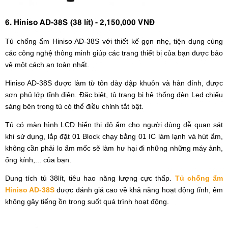
6. Hiniso AD-38S (38 lít) - 2,150,000 VNĐ
Tủ chống ẩm Hiniso AD-38S với thiết kế gọn nhẹ, tiện dụng cùng
các công nghệ thông minh giúp các trang thiết bị của bạn được bảo
vệ một cách an toàn nhất.
Hiniso AD-38S được làm từ tôn dày dập khuôn và hàn đính, được
sơn phủ lớp tĩnh điện. Đặc biệt, tủ trang bị hệ thống đèn Led chiếu
sáng bên trong tủ có thể điều chỉnh tắt bật.
Tủ có màn hình LCD hiển thị độ ẩm cho người dùng dễ quan sát
khi sử dụng, lắp đặt 01 Block chạy bằng 01 IC làm lạnh và hút ẩm,
không cần phải lo ẩm mốc sẽ làm hư hại đi những những máy ảnh,
ống kính,... của bạn.
Dung tích tủ 38lít, tiêu hao năng lượng cực thấp.
Tủ chống ẩm
Hiniso AD-38S
được đánh giá cao về khả năng hoạt động tĩnh, êm
không gây tiếng ồn trong suốt quá trình hoạt động.