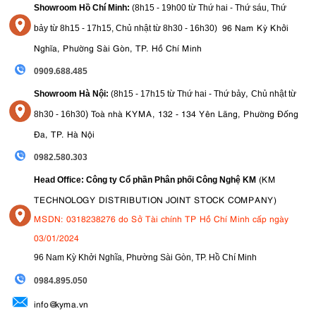
Showroom Hồ Chí Minh:
(8h15 - 19h00 từ
Thứ hai - Thứ sáu, Thứ
96 Nam Kỳ Khởi
bảy từ
8h15 - 17h15,
Chủ nhật từ 8
h30 - 16h30
)
Nghĩa, Phường Sài Gòn, TP. Hồ Chí Minh
0909.688.485
,
Showroom Hà Nội:
(8h15 - 17h15 từ Thứ hai - Thứ bảy
Chủ nhật từ
)
Toà nhà KYMA, 132 - 134 Yên Lãng, Phường Đống
8
h30 - 16h30
Đa, TP. Hà Nội
0982.580.303
(KM
Head Office: Công ty Cổ phần Phân phối Công Nghệ KM
TECHNOLOGY DISTRIBUTION JOINT STOCK COMPANY)
MSDN: 0318238276 do Sở Tài chính TP Hồ Chí Minh cấp ngày
03/01/2024
96 Nam Kỳ Khởi Nghĩa, Phường Sài Gòn, TP. Hồ Chí Minh
09
84.895.050
info@kyma.vn