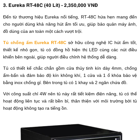
3. Eureka RT-48C (40 Lít) - 2,350,000 VNĐ
Đến từ thương hiệu Eureka nổi tiếng, RT-48C hứa hẹn mang đến
cho người dùng khả năng hút ẩm tối ưu, giúp bảo quản máy ảnh,
đồ dùng của an toàn một cách vượt trội.
Tủ chống ẩm Eureka RT-48C
sở hữu công nghệ IC hút ẩm tốt,
thiết kế nhỏ gọn, tủ có đồng hồ hiện thị LED cùng các nút điều
khiển bên ngoài, giúp người điều chỉnh hệ thống dễ dàng.
Tủ có thiết kế chắc chắn gồm cửa thủy tinh kín dày 4mm, chống
ẩm-bẩn và đảm bảo độ kín không khí, 1 cửa và 1 ổ khóa bảo vệ
bằng inox chống gỉ. Bên trong tủ có 1 khay và 2 ngăn chứa đồ.
Với công suất chỉ 4W nên tủ này rất tiết kiệm điện năng, tủ có thể
hoạt động liên tục và rất bền bỉ, thân thiện với môi trường bởi tủ
hoạt động không tạo ra tiếng ồn.