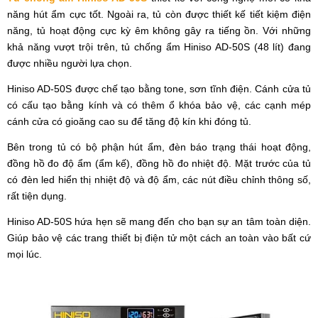
năng hút ẩm cực tốt. Ngoài ra, tủ còn được thiết kế tiết kiệm điện
năng, tủ hoạt động cực kỳ êm không gây ra tiếng ồn. Với những
khả năng vượt trội trên, tủ chống ẩm Hiniso AD-50S (48 lít) đang
được nhiều người lựa chọn.
Hiniso AD-50S được chế tạo bằng tone, sơn tĩnh điện. Cánh cửa tủ
có cấu tạo bằng kính và có thêm ổ khóa bảo vệ, các cạnh mép
cánh cửa có gioăng cao su để tăng độ kín khi đóng tủ.
Bên trong tủ có bộ phận hút ẩm, đèn báo trạng thái hoạt động,
đồng hồ đo độ ẩm (ẩm kế), đồng hồ đo nhiệt độ. Mặt trước của tủ
có đèn led hiển thị nhiệt độ và độ ẩm, các nút điều chỉnh thông số,
rất tiện dụng.
Hiniso AD-50S hứa hẹn sẽ mang đến cho bạn sự an tâm toàn diện.
Giúp bảo vệ các trang thiết bị điện tử một cách an toàn vào bất cứ
mọi lúc.