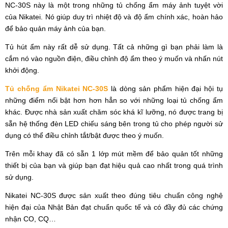
NC-30S này là một trong những tủ chống ẩm máy ảnh tuyệt vời
của Nikatei. Nó giúp duy trì nhiệt độ và độ ẩm chính xác, hoàn hảo
để bảo quản máy ảnh của bạn.
Tủ hút ẩm này rất dễ sử dụng. Tất cả những gì bạn phải làm là
cắm nó vào nguồn điện, điều chỉnh độ ẩm theo ý muốn và nhấn nút
khởi động.
Tủ chống ẩm Nikatei NC-30S
là dòng sản phẩm hiện đại hội tụ
những điểm nổi bật hơn hơn hẳn so với những loại tủ chống ẩm
khác. Được nhà sản xuất chăm sóc khá kĩ lưỡng, nó được trang bị
sẵn hệ thống đèn LED chiếu sáng bên trong tủ cho phép người sử
dụng có thể điều chỉnh tắt/bật được theo ý muốn.
Trên mỗi khay đã có sẵn 1 lớp mút mềm để bảo quản tốt những
thiết bị của bạn và giúp bạn đạt hiệu quả cao nhất trong quá trình
sử dụng.
Nikatei NC-30S được sản xuất theo đúng tiêu chuẩn công nghệ
hiện đại của Nhật Bản đạt chuẩn quốc tế và có đầy đủ các chứng
nhận CO, CQ…