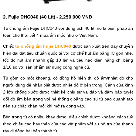
2. Fujie DHC040 (40 Lít) - 2,250,000 VNĐ
Tủ chống ẩm Fujie DHC040 với dung tích 40 lít, nó là biện pháp an
toàn cho thời tiết 4 mùa ẩm mốc như ở Việt Nam.
Chiếc
tủ chống ẩm Fujie DHC040
được sản xuất trên dây chuyền
hiện đại đạt tiêu chuẩn quốc tế với cơ chế hút ẩm bằng IC gọn nhẹ,
tốc độ hút ẩm nhanh gấp 10 lần và tiêu hao điện năng chỉ bằng
1/10 so với sản phẩm sử dụng công nghệ cũ.
Tủ gồm có một khoang, có đồng hồ hiển thị độ ẩm/nhiệt độ cho
người dùng dễ nhận biết được nhiệt độ ở bên trong. Cánh cửa kính
2 lớp chống xước được thiết kế chịu sự va đập và đảm bảo tuyệt
đối độ ẩm bên trong với hệ thống gioăng cao su từ bao quanh tạo
nên sự chắc chắn mỗi khi mở ra đóng vào.
Bên trong tủ có nhiều khay đựng, điều chỉnh được khoảng cách tuỳ
theo chiều cao hay thấp của các vật phẩm với sự hỗ trợ của thanh
ray di động hai bên thành tủ.