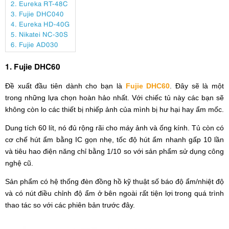
2. Eureka RT-48C
3. Fujie DHC040
4. Eureka HD-40G
5. Nikatei NC-30S
6. Fujie AD030
1. Fujie DHC60
Đề xuất đầu tiên dành cho bạn là
Fujie DHC60
. Đây sẽ là một
trong những lựa chọn hoàn hảo nhất. Với chiếc tủ này các bạn sẽ
không còn lo các thiết bị nhiếp ảnh của mình bị hư hại hay ẩm mốc.
Dung tích 60 lít, nó đủ rộng rãi cho máy ảnh và ống kính. Tủ còn có
cơ chế hút ẩm bằng IC gọn nhẹ, tốc độ hút ẩm nhanh gấp 10 lần
và tiêu hao điện năng chỉ bằng 1/10 so với sản phẩm sử dụng công
nghệ cũ.
Sản phẩm có hệ thống đèn đồng hồ kỹ thuật số báo độ ẩm/nhiệt độ
và có nút điều chỉnh độ ẩm ở bên ngoài rất tiện lợi trong quá trình
thao tác so với các phiên bản trước đây.