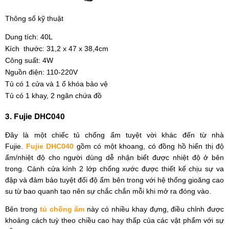
Thông số kỹ thuật
Dung tích: 40L
Kích thước: 31,2 x 47 x 38,4cm
Công suất: 4W
Nguồn điện: 110-220V
Tủ có 1 cửa và 1 ổ khóa bảo vệ
Tủ có 1 khay, 2 ngăn chứa đồ
3. Fujie DHC040
Đây là một chiếc tủ chống ẩm tuyệt vời khác đến từ nhà
Fujie.
Fujie DHC040
gồm có một khoang, có đồng hồ hiển thị độ
ẩm/nhiệt độ cho người dùng dễ nhận biết được nhiệt độ ở bên
trong. Cánh cửa kính 2 lớp chống xước được thiết kế chịu sự va
đập và đảm bảo tuyệt đối độ ẩm bên trong với hệ thống gioăng cao
su từ bao quanh tạo nên sự chắc chắn mỗi khi mở ra đóng vào.
Bên trong
tủ chống ẩm
này có nhiều khay đựng, điều chỉnh được
khoảng cách tuỳ theo chiều cao hay thấp của các vật phẩm với sự