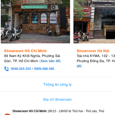
Showroom Hồ Chí Minh
Showroom Hà Nội
96 Nam Kỳ Khởi Nghĩa, Phường Sài
Toà nhà KYMA, 132 - 1
Xem bản đồ
Gòn, TP. Hồ Chí Minh
(
)
Phường Đống Đa, TP. H
đồ
)
0948.024.334
-
0909.688.485
0982.580.303
-
0938
Thông tin công ty
Địa chỉ Showroom
Showroom Hồ Chí Minh:
(8h15 - 19h00 từ
Thứ hai - Thứ sáu, Thứ