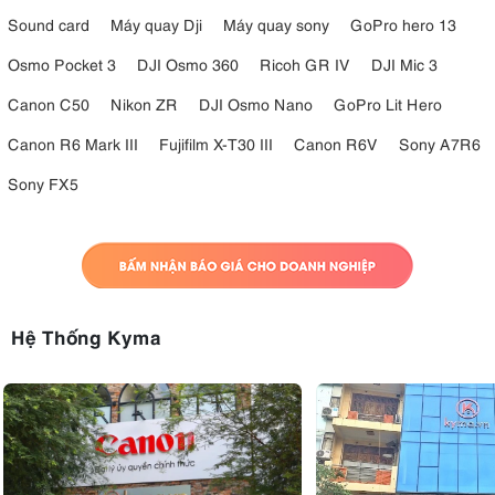
Sound card
Máy quay Dji
Máy quay sony
GoPro hero 13
Osmo Pocket 3
DJI Osmo 360
Ricoh GR IV
DJI Mic 3
Canon C50
Nikon ZR
DJI Osmo Nano
GoPro Lit Hero
Canon R6 Mark III
Fujifilm X-T30 III
Canon R6V
Sony A7R6
Sony FX5
Hệ Thống Kyma