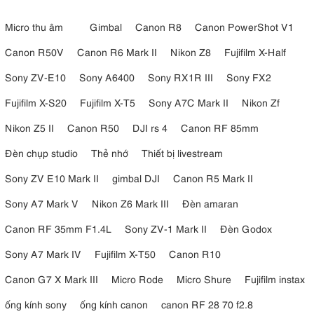
Micro thu âm
Gimbal
Canon R8
Canon PowerShot V1
Canon R50V
Canon R6 Mark II
Nikon Z8
Fujifilm X-Half
Sony ZV-E10
Sony A6400
Sony RX1R III
Sony FX2
Fujifilm X-S20
Fujifilm X-T5
Sony A7C Mark II
Nikon Zf
Nikon Z5 II
Canon R50
DJI rs 4
Canon RF 85mm
Đèn chụp studio
Thẻ nhớ
Thiết bị livestream
Sony ZV E10 Mark II
gimbal DJI
Canon R5 Mark II
Sony A7 Mark V
Nikon Z6 Mark III
Đèn amaran
Canon RF 35mm F1.4L
Sony ZV-1 Mark II
Đèn Godox
Sony A7 Mark IV
Fujifilm X-T50
Canon R10
Canon G7 X Mark III
Micro Rode
Micro Shure
Fujifilm instax
ống kính sony
ống kính canon
canon RF 28 70 f2.8