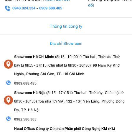
Nikatei NC-80S
hay người dùng cá nhân,
đều mang đến không gian
đồ
)
0948.024.334
-
0909.688.485
lưu trữ an toàn, khoa học và tiện lợi. Đây là khoản đầu tư xứng đáng
0982.580.303
-
0938
để duy trì chất lượng, hiệu suất hoạt động và kéo dài tuổi thọ cho các
thiết bị giá trị, giúp bạn yên tâm sử dụng trong nhiều năm.
Thông tin công ty
Địa chỉ Showroom
Showroom Hồ Chí Minh:
(8h15 - 19h00 từ
Thứ hai - Thứ sáu, Thứ
96 Nam Kỳ Khởi
bảy từ
8h15 - 17h15,
Chủ nhật từ 8
h30 - 16h30
)
Nghĩa, Phường Sài Gòn, TP. Hồ Chí Minh
0909.688.485
,
Showroom Hà Nội:
(8h15 - 17h15 từ Thứ hai - Thứ bảy
Chủ nhật từ
)
Toà nhà KYMA, 132 - 134 Yên Lãng, Phường Đống
8
h30 - 16h30
Đa, TP. Hà Nội
0982.580.303
(KM
Head Office: Công ty Cổ phần Phân phối Công Nghệ KM