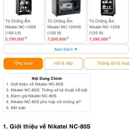
Tủ Chống Ẩm
Tủ Chống Ẩm
Tủ Chống Ẩm
Nikatei NC-100S
Nikatei NC-120HS
Nikatei NC-125S
(100 Lít)
(120 lít)
(125 lít)
5,790,000
đ
7,200,000
đ
7,290,000
đ
Xem thêm ▼
Tổng quan
Hỏi & đáp
Thông số kỹ thuật
Nội Dung Chính
1.
Giới thiệu về Nikatei NC-80S
2.
Nikatei NC-80S: Thông số kỹ thuật nổi bật
3.
Đánh giá Nikatei NC-80S
4.
Nikatei NC-80S phù hợp với những ai?
5.
Kết luận
1. Giới thiệu về Nikatei NC-80S