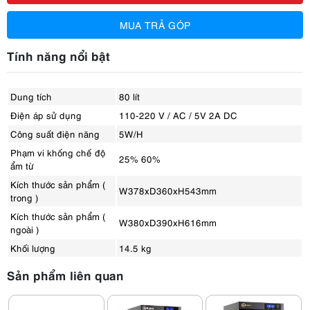
MUA TRẢ GÓP
Tính năng nổi bật
Dung tích
80 lít
Điện áp sử dụng
110-220 V / AC / 5V 2A DC
Công suất điện năng
5W/H
Phạm vi khống chế độ
25% 60%
ẩm từ
Kích thước sản phẩm (
W378xD360xH543mm
trong )
Kích thước sản phẩm (
W380xD390xH616mm
ngoài )
Khối lượng
14.5 kg
Sản phẩm liên quan