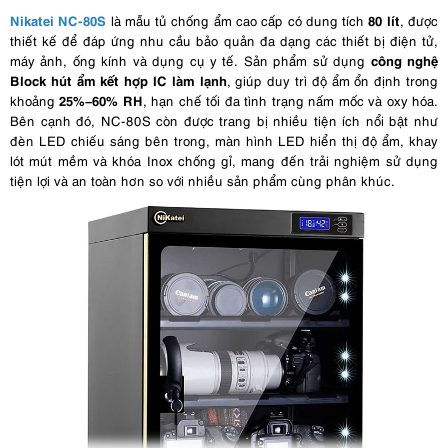
Nikatei NC-80S
80 lít
là mẫu tủ chống ẩm cao cấp có dung tích
, được
thiết kế để đáp ứng nhu cầu bảo quản đa dạng các thiết bị điện tử,
công nghệ
máy ảnh, ống kính và dụng cụ y tế. Sản phẩm sử dụng
Block hút ẩm kết hợp IC làm lạnh
, giúp duy trì độ ẩm ổn định trong
25%–60% RH
khoảng
, hạn chế tối đa tình trạng nấm mốc và oxy hóa.
Bên cạnh đó, NC-80S còn được trang bị nhiều tiện ích nổi bật như
đèn LED chiếu sáng bên trong, màn hình LED hiển thị độ ẩm, khay
lót mút mềm và khóa Inox chống gỉ, mang đến trải nghiệm sử dụng
tiện lợi và an toàn hơn so với nhiều sản phẩm cùng phân khúc.