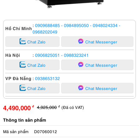
:
0909688485
- 0984895050
- 0948024334
-
Hồ Chí Minh
0968202049
Chat Zalo
Chat Messenger
Hà Nội
:
0906825051
- 0988323241
Chat Zalo
Chat Messenger
VP Đà Nẵng
:
0938653132
Chat Zalo
Chat Messenger
4,490,000
4,925,000
(Đã có VAT)
đ
đ
Thông tin sản phẩm
Mã sản phẩm
D07060012