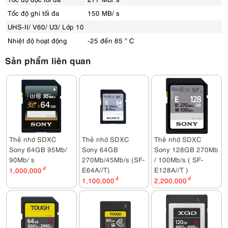
Tốc độ ghi tối đa
150 MB/ s
UHS-II/ V60/ U3/ Lớp 10
Nhiệt độ hoạt động
-25 đến 85 ° C
Sản phẩm liên quan
Thẻ nhớ SDXC
Thẻ nhớ SDXC
Thẻ nhớ SDXC
Sony 64GB 95Mb/
Sony 64GB
Sony 128GB 270Mb
90Mb/ s
270Mb/45Mb/s (SF-
/ 100Mb/s ( SF-
E64A//T)
E128A//T )
1,000,000
đ
1,100,000
đ
2,200,000
đ