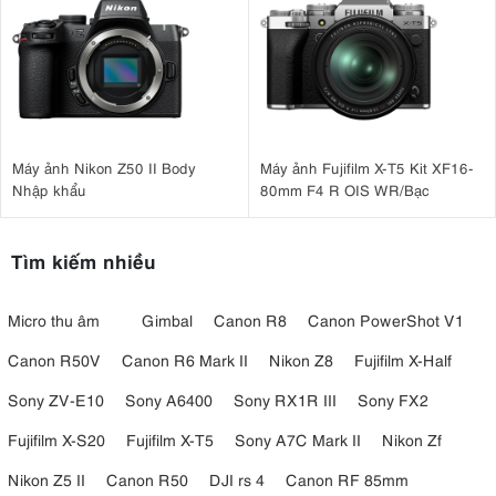
Máy ảnh Nikon Z50 II Body
Máy ảnh Fujifilm X-T5 Kit XF16-
Nhập khẩu
80mm F4 R OIS WR/Bạc
Tìm kiếm nhiều
Micro thu âm
Gimbal
Canon R8
Canon PowerShot V1
Canon R50V
Canon R6 Mark II
Nikon Z8
Fujifilm X-Half
Sony ZV-E10
Sony A6400
Sony RX1R III
Sony FX2
Fujifilm X-S20
Fujifilm X-T5
Sony A7C Mark II
Nikon Zf
Nikon Z5 II
Canon R50
DJI rs 4
Canon RF 85mm