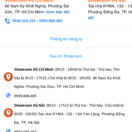
96 Nam Kỳ Khởi Nghĩa, Phường Sài
Toà nhà KYMA, 132 - 1
Xem bản đồ
Gòn, TP. Hồ Chí Minh
(
)
Phường Đống Đa, TP. H
đồ
)
0948.024.334
-
0909.688.485
0982.580.303
-
0938
Thông tin công ty
Địa chỉ Showroom
Showroom Hồ Chí Minh:
(8h15 - 19h00 từ
Thứ hai - Thứ sáu, Thứ
96 Nam Kỳ Khởi
bảy từ
8h15 - 17h15,
Chủ nhật từ 8
h30 - 16h30
)
Nghĩa, Phường Sài Gòn, TP. Hồ Chí Minh
0909.688.485
,
Showroom Hà Nội:
(8h15 - 17h15 từ Thứ hai - Thứ bảy
Chủ nhật từ
)
Toà nhà KYMA, 132 - 134 Yên Lãng, Phường Đống
8
h30 - 16h30
Đa, TP. Hà Nội