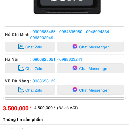
:
0909688485
- 0984895050
- 0948024334
-
Hồ Chí Minh
0968202049
Chat Zalo
Chat Messenger
Hà Nội
:
0906825051
- 0988323241
Chat Zalo
Chat Messenger
VP Đà Nẵng
:
0938653132
Chat Zalo
Chat Messenger
3,500,000
4,500,000
(Đã có VAT)
đ
đ
Thông tin sản phẩm