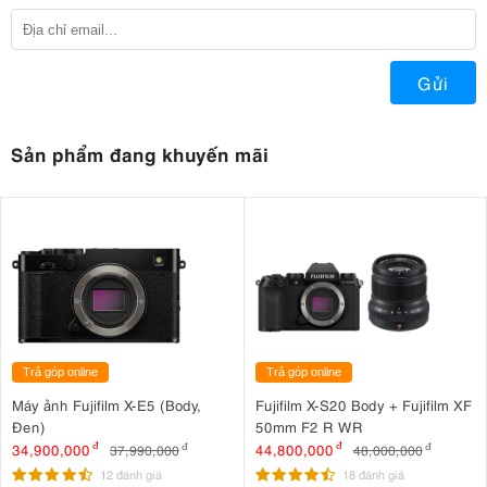
Gửi
Sản phẩm đang khuyến mãi
Trả góp online
Trả góp online
Máy ảnh Fujifilm X-E5 (Body,
Fujifilm X-S20 Body + Fujifilm XF
Đen)
50mm F2 R WR
34,900,000
đ
44,800,000
đ
37,990,000
đ
48,000,000
đ
12 đánh giá
18 đánh giá