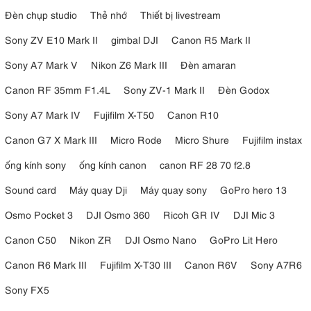
Đèn chụp studio
Thẻ nhớ
Thiết bị livestream
Sony ZV E10 Mark II
gimbal DJI
Canon R5 Mark II
Sony A7 Mark V
Nikon Z6 Mark III
Đèn amaran
Canon RF 35mm F1.4L
Sony ZV-1 Mark II
Đèn Godox
Sony A7 Mark IV
Fujifilm X-T50
Canon R10
Canon G7 X Mark III
Micro Rode
Micro Shure
Fujifilm instax
ống kính sony
ống kính canon
canon RF 28 70 f2.8
Sound card
Máy quay Dji
Máy quay sony
GoPro hero 13
Osmo Pocket 3
DJI Osmo 360
Ricoh GR IV
DJI Mic 3
Canon C50
Nikon ZR
DJI Osmo Nano
GoPro Lit Hero
Canon R6 Mark III
Fujifilm X-T30 III
Canon R6V
Sony A7R6
Sony FX5