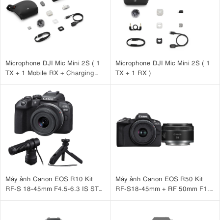
Microphone DJI Mic Mini 2S ( 1
Microphone DJI Mic Mini 2S ( 1
TX + 1 Mobile RX + Charging
TX + 1 RX )
Case )
Máy ảnh Canon EOS R10 Kit
Máy ảnh Canon EOS R50 Kit
RF-S 18-45mm F4.5-6.3 IS STM
RF-S18-45mm + RF 50mm F1.8
+ Microphone Canon DM-E100
STM
+ Báng tay cầm Canon HG-
100TBR