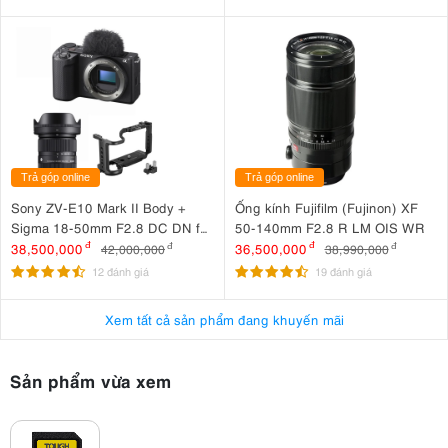
Trả góp online
Trả góp online
Sony ZV-E10 Mark II Body +
Ống kính Fujifilm (Fujinon) XF
Sigma 18-50mm F2.8 DC DN for
50-140mm F2.8 R LM OIS WR
Sony + SmallRig Cage for Sony
38,500,000
đ
36,500,000
đ
42,000,000
đ
38,990,000
đ
ZV-E10 II 4867
12 đánh giá
19 đánh giá
Xem tất cả sản phẩm đang khuyến mãi
Sản phẩm vừa xem