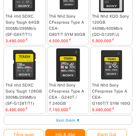
Thẻ nhớ SDXC
Thẻ Nhớ Sony
Thẻ Nhớ XQD Sony
Sony Tough 64GB
CFexpress Type A
120GB
300Mb/299Mb/s
CEA-
440Mb/400Mb/s
(SF-G64T/T1)
G80T/T SYM 80GB
(QD-G120F/J)
3,490,000
đ
4,500,000
đ
5,900,000
đ
Thẻ nhớ SDXC
Thẻ Nhớ Sony
Thẻ Nhớ Sony
Sony Tough 128GB
CFexpress Type A
CFexpress Type A
300Mb/299Mb/s
CEA - G240T /
CEA-
(SF-G128T/T1)
T 240GB
G160T/T SYM 160GB
6,490,000
đ
7,150,000
đ
9,490,000
đ
Xem thêm ▼
Tổng quan
Hỏi & đáp
Đánh Giá