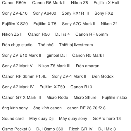
Canon R50V
Canon R6 Mark II
Nikon Z8
Fujifilm X-Half
Sony ZV-E10
Sony A6400
Sony RX1R III
Sony FX2
Fujifilm X-S20
Fujifilm X-T5
Sony A7C Mark II
Nikon Zf
Nikon Z5 II
Canon R50
DJI rs 4
Canon RF 85mm
Đèn chụp studio
Thẻ nhớ
Thiết bị livestream
Sony ZV E10 Mark II
gimbal DJI
Canon R5 Mark II
Sony A7 Mark V
Nikon Z6 Mark III
Đèn amaran
Canon RF 35mm F1.4L
Sony ZV-1 Mark II
Đèn Godox
Sony A7 Mark IV
Fujifilm X-T50
Canon R10
Canon G7 X Mark III
Micro Rode
Micro Shure
Fujifilm instax
ống kính sony
ống kính canon
canon RF 28 70 f2.8
Sound card
Máy quay Dji
Máy quay sony
GoPro hero 13
Osmo Pocket 3
DJI Osmo 360
Ricoh GR IV
DJI Mic 3