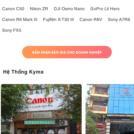
Canon C50
Nikon ZR
DJI Osmo Nano
GoPro Lit Hero
Canon R6 Mark III
Fujifilm X-T30 III
Canon R6V
Sony A7R6
Sony FX5
Hệ Thống Kyma