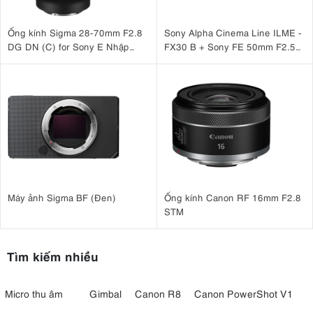
Ống kính Sigma 28-70mm F2.8
Sony Alpha Cinema Line ILME -
DG DN (C) for Sony E Nhập
FX30 B + Sony FE 50mm F2.5
khẩu
G
Máy ảnh Sigma BF (Đen)
Ống kính Canon RF 16mm F2.8
STM
Tìm kiếm nhiều
Micro thu âm
Gimbal
Canon R8
Canon PowerShot V1