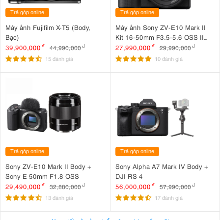
Trả góp online
Trả góp online
Máy ảnh Fujifilm X-T5 (Body,
Máy ảnh Sony ZV-E10 Mark II
Bạc)
Kit 16-50mm F3.5-5.6 OSS II
Đen
39,900,000
đ
27,990,000
đ
44,990,000
đ
29,990,000
đ
15 đánh giá
10 đánh giá
Trả góp online
Trả góp online
Sony ZV-E10 Mark II Body +
Sony Alpha A7 Mark IV Body +
Sony E 50mm F1.8 OSS
DJI RS 4
29,490,000
đ
56,000,000
đ
32,880,000
đ
57,990,000
đ
13 đánh giá
17 đánh giá