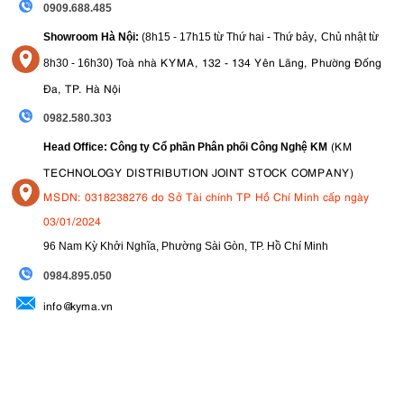
0909.688.485
,
Showroom Hà Nội:
(8h15 - 17h15 từ Thứ hai - Thứ bảy
Chủ nhật từ
)
Toà nhà KYMA, 132 - 134 Yên Lãng, Phường Đống
8
h30 - 16h30
Đa, TP. Hà Nội
0982.580.303
(KM
Head Office: Công ty Cổ phần Phân phối Công Nghệ KM
TECHNOLOGY DISTRIBUTION JOINT STOCK COMPANY)
MSDN: 0318238276 do Sở Tài chính TP Hồ Chí Minh cấp ngày
03/01/2024
96 Nam Kỳ Khởi Nghĩa, Phường Sài Gòn, TP. Hồ Chí Minh
09
84.895.050
info@kyma.vn