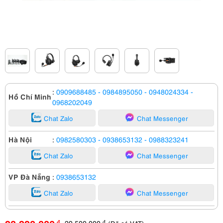
:
0909688485
- 0984895050
- 0948024334
-
Hồ Chí Minh
0968202049
Chat Zalo
Chat Messenger
Hà Nội
:
0982580303
- 0938653132
- 0988323241
Chat Zalo
Chat Messenger
VP Đà Nẵng
:
0938653132
Chat Zalo
Chat Messenger
29,500,000
đ
đ