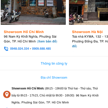
Showroom Hồ Chí Minh
Showroom Hà Nội
96 Nam Kỳ Khởi Nghĩa, Phường Sài
Toà nhà KYMA, 132 - 1
Xem bản đồ
Gòn, TP. Hồ Chí Minh
(
)
Phường Đống Đa, TP. H
đồ
)
0948.024.334
-
0909.688.485
0982.580.303
-
0938
Thông tin công ty
Địa chỉ Showroom
Showroom Hồ Chí Minh:
(8h15 - 19h00 từ
Thứ hai - Thứ sáu, Thứ
96 Nam Kỳ Khởi
bảy từ
8h15 - 17h15,
Chủ nhật từ 8
h30 - 16h30
)
Nghĩa, Phường Sài Gòn, TP. Hồ Chí Minh