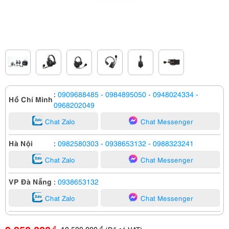
:
0909688485
- 0984895050
- 0948024334
-
Hồ Chí Minh
0968202049
Chat Zalo
Chat Messenger
Hà Nội
:
0982580303
- 0938653132
- 0988323241
Chat Zalo
Chat Messenger
VP Đà Nẵng
:
0938653132
Chat Zalo
Chat Messenger
10,500,000
đ
đ