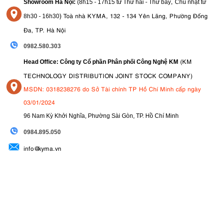
,
Showroom Hà Nội:
(8h15 - 17h15 từ Thứ hai - Thứ bảy
Chủ nhật từ
)
Toà nhà KYMA, 132 - 134 Yên Lãng, Phường Đống
8
h30 - 16h30
Đa, TP. Hà Nội
0982.580.303
(KM
Head Office: Công ty Cổ phần Phân phối Công Nghệ KM
TECHNOLOGY DISTRIBUTION JOINT STOCK COMPANY)
MSDN: 0318238276 do Sở Tài chính TP Hồ Chí Minh cấp ngày
03/01/2024
96 Nam Kỳ Khởi Nghĩa, Phường Sài Gòn, TP. Hồ Chí Minh
09
84.895.050
info@kyma.vn