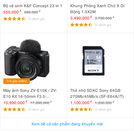
Bộ vệ sinh K&F Concept 23 in 1
Khung Phông Xanh Chữ X Di
Động 1.5X2M
550,000
đ
690,000
đ
3,490,000
đ
3,700,000
đ
15 đánh giá
19 đánh giá
Trả góp online
Máy ảnh Sony ZV-E10K / ZV-
Thẻ nhớ SDXC Sony 64GB
E10 Kit 16-50mm F3.5-
270Mb/45Mb/s (SF-E64A//T)
5.6 OSS II
15,990,000
đ
1,100,000
đ
17,990,000
đ
1,200,000
đ
13 đánh giá
12 đánh giá
Xem tất cả sản phẩm đang khuyến mãi