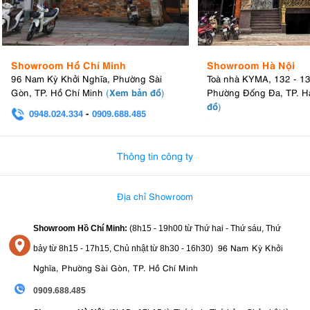
Showroom Hồ Chí Minh
Showroom Hà Nội
96 Nam Kỳ Khởi Nghĩa, Phường Sài
Toà nhà KYMA, 132 - 1
Xem bản đồ
Gòn, TP. Hồ Chí Minh
(
)
Phường Đống Đa, TP. H
đồ
)
0948.024.334
-
0909.688.485
0982.580.303
-
0938
Thông tin công ty
Địa chỉ Showroom
Showroom Hồ Chí Minh:
(8h15 - 19h00 từ
Thứ hai - Thứ sáu, Thứ
96 Nam Kỳ Khởi
bảy từ
8h15 - 17h15,
Chủ nhật từ 8
h30 - 16h30
)
Nghĩa, Phường Sài Gòn, TP. Hồ Chí Minh
0909.688.485