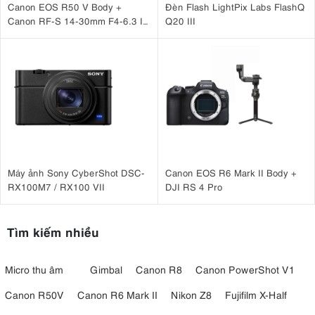
Canon EOS R50 V Body +
Đèn Flash LightPix Labs FlashQ
Canon RF-S 14-30mm F4-6.3 IS
Q20 III
STM PZ
Máy ảnh Sony CyberShot DSC-
Canon EOS R6 Mark II Body +
RX100M7 / RX100 VII
DJI RS 4 Pro
Tìm kiếm nhiều
Micro thu âm
Gimbal
Canon R8
Canon PowerShot V1
Canon R50V
Canon R6 Mark II
Nikon Z8
Fujifilm X-Half