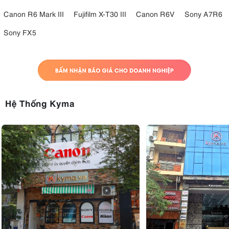
Canon R6 Mark III
Fujifilm X-T30 III
Canon R6V
Sony A7R6
Sony FX5
Hệ Thống Kyma