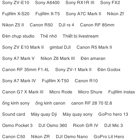
Sony ZV-E10
Sony A6400
Sony RX1R III
Sony FX2
Fujifilm X-S20
Fujifilm X-T5
Sony A7C Mark II
Nikon Zf
Nikon Z5 II
Canon R50
DJI rs 4
Canon RF 85mm
Đèn chụp studio
Thẻ nhớ
Thiết bị livestream
Sony ZV E10 Mark II
gimbal DJI
Canon R5 Mark II
Sony A7 Mark V
Nikon Z6 Mark III
Đèn amaran
Canon RF 35mm F1.4L
Sony ZV-1 Mark II
Đèn Godox
Sony A7 Mark IV
Fujifilm X-T50
Canon R10
Canon G7 X Mark III
Micro Rode
Micro Shure
Fujifilm instax
ống kính sony
ống kính canon
canon RF 28 70 f2.8
Sound card
Máy quay Dji
Máy quay sony
GoPro hero 13
Osmo Pocket 3
DJI Osmo 360
Ricoh GR IV
DJI Mic 3
Canon C50
Nikon ZR
DJI Osmo Nano
GoPro Lit Hero