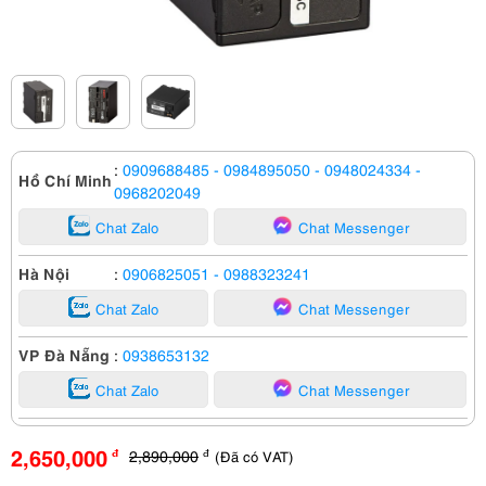
:
0909688485
- 0984895050
- 0948024334
-
Hồ Chí Minh
0968202049
Chat Zalo
Chat Messenger
Hà Nội
:
0906825051
- 0988323241
Chat Zalo
Chat Messenger
VP Đà Nẵng
:
0938653132
Chat Zalo
Chat Messenger
2,650,000
2,890,000
(Đã có VAT)
đ
đ