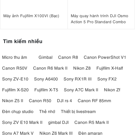
Máy ảnh Fujifilm X100VI (Bạc)
Máy quay hành trình DJI Osmo
Action 5 Pro Standard Combo
Tìm kiếm nhiều
Micro thu âm
Gimbal
Canon R8
Canon PowerShot V1
Canon R50V
Canon R6 Mark II
Nikon Z8
Fujifilm X-Half
Sony ZV-E10
Sony A6400
Sony RX1R III
Sony FX2
Fujifilm X-S20
Fujifilm X-T5
Sony A7C Mark II
Nikon Zf
Nikon Z5 II
Canon R50
DJI rs 4
Canon RF 85mm
Đèn chụp studio
Thẻ nhớ
Thiết bị livestream
Sony ZV E10 Mark II
gimbal DJI
Canon R5 Mark II
Sony A7 Mark V
Nikon Z6 Mark III
Đèn amaran