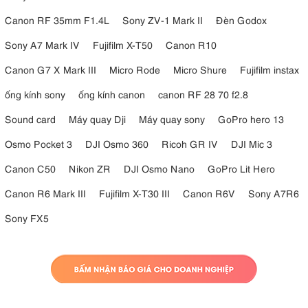
Canon RF 35mm F1.4L
Sony ZV-1 Mark II
Đèn Godox
Sony A7 Mark IV
Fujifilm X-T50
Canon R10
Canon G7 X Mark III
Micro Rode
Micro Shure
Fujifilm instax
ống kính sony
ống kính canon
canon RF 28 70 f2.8
Sound card
Máy quay Dji
Máy quay sony
GoPro hero 13
Osmo Pocket 3
DJI Osmo 360
Ricoh GR IV
DJI Mic 3
Canon C50
Nikon ZR
DJI Osmo Nano
GoPro Lit Hero
Canon R6 Mark III
Fujifilm X-T30 III
Canon R6V
Sony A7R6
Sony FX5