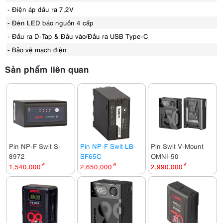
- Điện áp đầu ra 7,2V
- Đèn LED báo nguồn 4 cấp
- Đầu ra D-Tap & Đầu vào/Đầu ra USB Type-C
- Bảo vệ mạch điện
Sản phẩm liên quan
Pin NP-F Swit S-
Pin NP-F Swit LB-
Pin Swit V-Mount
8972
SF65C
OMNI-50
1,540,000
đ
2,650,000
đ
2,990,000
đ