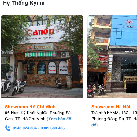
Hệ Thống Kyma
Showroom Hồ Chí Minh
Showroom Hà Nội
96 Nam Kỳ Khởi Nghĩa, Phường Sài
Toà nhà KYMA, 132 - 1
Xem bản đồ
Gòn, TP. Hồ Chí Minh
(
)
Phường Đống Đa, TP. H
đồ
)
0948.024.334
-
0909.688.485
0982.580.303
-
0938