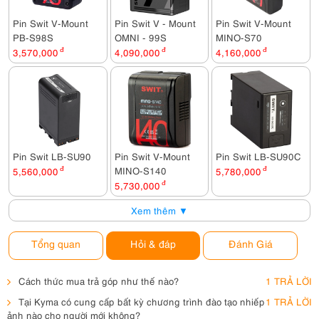
Pin Swit V-Mount
Pin Swit V - Mount
Pin Swit V-Mount
PB-S98S
OMNI - 99S
MINO-S70
3,570,000
đ
4,090,000
đ
4,160,000
đ
Pin Swit LB-SU90
Pin Swit V-Mount
Pin Swit LB-SU90C
MINO-S140
5,560,000
đ
5,780,000
đ
5,730,000
đ
Xem thêm ▼
Tổng quan
Hỏi & đáp
Đánh Giá
Cách thức mua trả góp như thế nào?
1 TRẢ LỜI
Tại Kyma có cung cấp bất kỳ chương trình đào tạo nhiếp
1 TRẢ LỜI
ảnh nào cho người mới không?