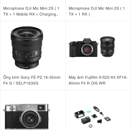
Microphone DJI Mic Mini 2S ( 1
Microphone DJI Mic Mini 2S ( 1
TX + 1 Mobile RX + Charging
TX + 1 RX )
Case )
Ống kính Sony FE PZ 16-35mm
Máy ảnh Fujifilm X-S20 Kit XF16-
F4 G / SELP1635G
80mm F4 R OIS WR