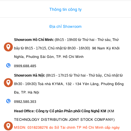
Thông tin công ty
Địa chỉ Showroom
Showroom Hồ Chí Minh:
(8h15 - 19h00 từ
Thứ hai - Thứ sáu, Thứ
96 Nam Kỳ Khởi
bảy từ
8h15 - 17h15,
Chủ nhật từ 8
h30 - 16h30
)
Nghĩa, Phường Sài Gòn, TP. Hồ Chí Minh
0909.688.485
,
Showroom Hà Nội:
(8h15 - 17h15 từ Thứ hai - Thứ bảy
Chủ nhật từ
)
Toà nhà KYMA, 132 - 134 Yên Lãng, Phường Đống
8
h30 - 16h30
Đa, TP. Hà Nội
0982.580.303
(KM
Head Office: Công ty Cổ phần Phân phối Công Nghệ KM
TECHNOLOGY DISTRIBUTION JOINT STOCK COMPANY)
MSDN: 0318238276 do Sở Tài chính TP Hồ Chí Minh cấp ngày