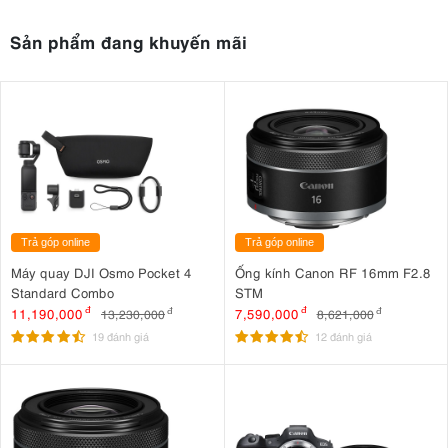
Sản phẩm đang khuyến mãi
Trả góp online
Trả góp online
Máy quay DJI Osmo Pocket 4
Ống kính Canon RF 16mm F2.8
Standard Combo
STM
11,190,000
đ
7,590,000
đ
13,230,000
đ
8,621,000
đ
19 đánh giá
12 đánh giá