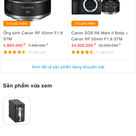
Trả góp online
Trả góp online
Ống kính Canon RF 50mm F1.8
Canon EOS R6 Mark II Body +
STM
Canon RF 50mm F1.8 STM
4,800,000
đ
44,900,000
đ
7,900,000
đ
52,000,000
đ
19 đánh giá
11 đánh giá
Xem tất cả sản phẩm đang khuyến mãi
Sản phẩm vừa xem