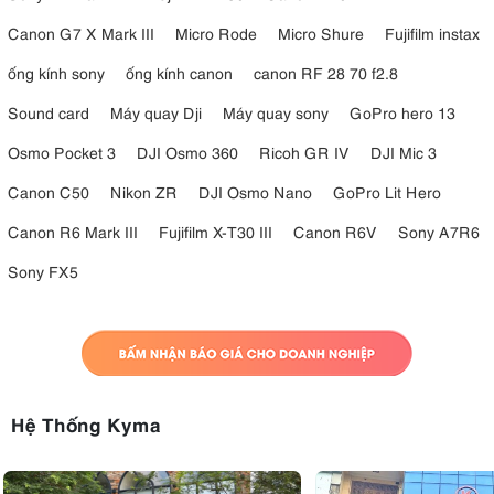
Canon G7 X Mark III
Micro Rode
Micro Shure
Fujifilm instax
ống kính sony
ống kính canon
canon RF 28 70 f2.8
Sound card
Máy quay Dji
Máy quay sony
GoPro hero 13
Osmo Pocket 3
DJI Osmo 360
Ricoh GR IV
DJI Mic 3
Canon C50
Nikon ZR
DJI Osmo Nano
GoPro Lit Hero
Canon R6 Mark III
Fujifilm X-T30 III
Canon R6V
Sony A7R6
Sony FX5
Hệ Thống Kyma