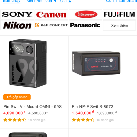
Bán chạy
Có 11 sản phẩm
Mới nhất
Giá
Giá
Xem thêm
Trả góp online
Pin Swit V - Mount OMNI - 99S
Pin NP-F Swit S-8972
4,090,000
đ
1,540,000
đ
4,590,000
đ
1,690,000
đ
18 đánh giá
16 đánh giá