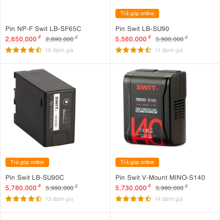
Trả góp online
Pin NP-F Swit LB-SF65C
Pin Swit LB-SU90
2,650,000
đ
5,560,000
đ
2,890,000
đ
5,900,000
đ
16 đánh giá
11 đánh giá
Trả góp online
Trả góp online
Pin Swit LB-SU90C
Pin Swit V-Mount MINO-S140
5,780,000
đ
5,730,000
đ
5,990,000
đ
5,990,000
đ
13 đánh giá
14 đánh giá