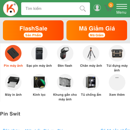
0
Menu
FlashSale
Mã Giảm Giá
Sản Phẩm
Mã Giảm
Pin máy ảnh
Sạc pin máy ảnh
Đèn flash
Chân máy ảnh
Túi đựng máy
ảnh
Máy in ảnh
Kính lọc
Khung gắn cho
Tủ chống ẩm
Xem thêm
máy ảnh
Pin Swit