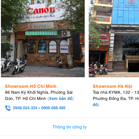
Showroom Hồ Chí Minh
Showroom Hà Nội
96 Nam Kỳ Khởi Nghĩa, Phường Sài
Toà nhà KYMA, 132 - 1
Xem bản đồ
Gòn, TP. Hồ Chí Minh
(
)
Phường Đống Đa, TP. H
đồ
)
0948.024.334
-
0909.688.485
0982.580.303
-
0938
Thông tin công ty