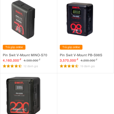
Trả góp online
Trả góp online
Pin Swit V-Mount MINO-S70
Pin Swit V-Mount PB-S98S
4,160,000
đ
3,570,000
đ
4,500,000
đ
4,200,000
đ
12 đánh giá
19 đánh giá