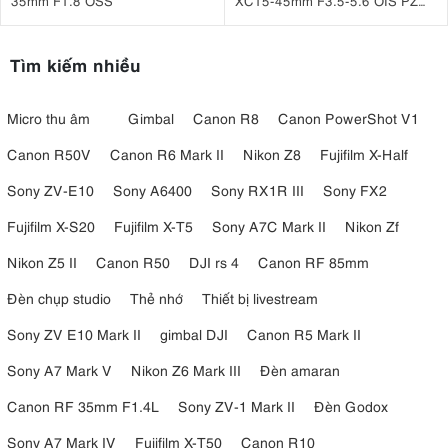
35mm F1.8 OSS
XC15-45mm F3.5-5.6 OIS PZ
Bạc
Tìm kiếm nhiều
Micro thu âm
Gimbal
Canon R8
Canon PowerShot V1
Canon R50V
Canon R6 Mark II
Nikon Z8
Fujifilm X-Half
Sony ZV-E10
Sony A6400
Sony RX1R III
Sony FX2
Fujifilm X-S20
Fujifilm X-T5
Sony A7C Mark II
Nikon Zf
Nikon Z5 II
Canon R50
DJI rs 4
Canon RF 85mm
Đèn chụp studio
Thẻ nhớ
Thiết bị livestream
Sony ZV E10 Mark II
gimbal DJI
Canon R5 Mark II
Sony A7 Mark V
Nikon Z6 Mark III
Đèn amaran
Canon RF 35mm F1.4L
Sony ZV-1 Mark II
Đèn Godox
Sony A7 Mark IV
Fujifilm X-T50
Canon R10