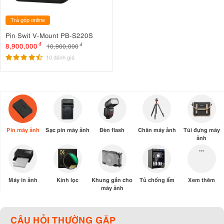
Trả góp online
Pin Swit V-Mount PB-S220S
8,900,000
đ
10,900,000
đ
10 đánh giá
Pin máy ảnh
Sạc pin máy ảnh
Đèn flash
Chân máy ảnh
Túi đựng máy
ảnh
Máy in ảnh
Kính lọc
Khung gắn cho
Tủ chống ẩm
Xem thêm
máy ảnh
CÂU HỎI THƯỜNG GẶP