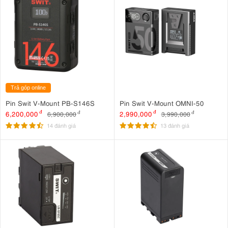
Trả góp online
Pin Swit V-Mount PB-S146S
Pin Swit V-Mount OMNI-50
6,200,000
đ
2,990,000
đ
6,900,000
đ
3,990,000
đ
14 đánh giá
13 đánh giá