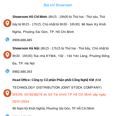
Địa chỉ Showroom
Showroom Hồ Chí Minh:
(8h15 - 19h00 từ
Thứ hai - Thứ sáu, Thứ
96 Nam Kỳ Khởi
bảy từ
8h15 - 17h15,
Chủ nhật từ 8
h30 - 16h30
)
Nghĩa, Phường Sài Gòn, TP. Hồ Chí Minh
0909.688.485
,
Showroom Hà Nội:
(8h15 - 17h15 từ Thứ hai - Thứ bảy
Chủ nhật từ
)
Toà nhà KYMA, 132 - 134 Yên Lãng, Phường Đống
8
h30 - 16h30
Đa, TP. Hà Nội
0982.580.303
(KM
Head Office: Công ty Cổ phần Phân phối Công Nghệ KM
TECHNOLOGY DISTRIBUTION JOINT STOCK COMPANY)
MSDN: 0318238276 do Sở Tài chính TP Hồ Chí Minh cấp ngày
03/01/2024
96 Nam Kỳ Khởi Nghĩa, Phường Sài Gòn, TP. Hồ Chí Minh