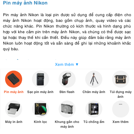
Pin máy ảnh Nikon
Pin máy ảnh Nikon là loại pin được sử dụng để cung cấp điện cho
máy ảnh Nikon hoạt động, bao gồm chụp ảnh, quay video và các
chức năng khác. Pin Nikon thường có kích thước và hình dạng phù
hợp với khe cắm pin trên máy ảnh Nikon, và chúng có thể được sạc
lại hoặc thay thế khi cần thiết. Điều này giúp đảm bảo rằng máy ảnh
Nikon luôn hoạt động tốt và sẵn sàng để ghi lại những khoảnh khắc
quý báu.
Ưu điểm của pin máy ảnh Nikon
Xem thêm ▼
Hiệu suất ổn định
: Pin máy ảnh Nikon được thiết kế để cung cấp
hiệu suất ổn định và đáng tin cậy. Điều này đặc biệt quan trọng khi
bạn đang chụp ảnh trong những điều kiện khó khăn hoặc cần sử
dụng máy ảnh trong thời gian dài.
Pin máy ảnh
Sạc pin máy ảnh
Đèn flash
Chân máy ảnh
Túi đựng máy
ảnh
Dung lượng lớn
: Pin máy ảnh Nikon thường có dung lượng lớn, giúp
bạn chụp nhiều hình ảnh hoặc quay video mà không cần lo lắng về
việc cạn
pin
quá nhanh.
Tương thích rộng rãi
: Pin Nikon thường tương thích với nhiều dòng
Máy in ảnh
Kính lọc
Khung gắn cho
Tủ chống ẩm
Xem thêm
máy ảnh khác nhau của hãng, giúp bạn dễ dàng thay thế hoặc mua
máy ảnh
thêm pin dự phòng.