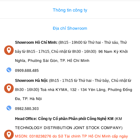
Thông tin công ty
Địa chỉ Showroom
Showroom Hồ Chí Minh:
(8h15 - 19h00 từ
Thứ hai - Thứ sáu, Thứ
96 Nam Kỳ Khởi
bảy từ
8h15 - 17h15,
Chủ nhật từ 8
h30 - 16h30
)
Nghĩa, Phường Sài Gòn, TP. Hồ Chí Minh
0909.688.485
,
Showroom Hà Nội:
(8h15 - 17h15 từ Thứ hai - Thứ bảy
Chủ nhật từ
)
Toà nhà KYMA, 132 - 134 Yên Lãng, Phường Đống
8
h30 - 16h30
Đa, TP. Hà Nội
0982.580.303
(KM
Head Office: Công ty Cổ phần Phân phối Công Nghệ KM
TECHNOLOGY DISTRIBUTION JOINT STOCK COMPANY)
MSDN: 0318238276 do Sở Tài chính TP Hồ Chí Minh cấp ngày