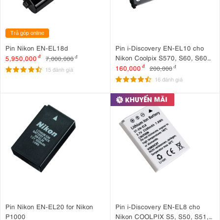
Trả góp online
Pin Nikon EN-EL18d
Pin i-Discovery EN-EL10 cho
Nikon Coolpix S570, S60, S600,
5,950,000
đ
7,000,000
đ
S700, S3000, S4000, S5100
160,000
đ
200,000
đ
15 đánh giá
16 đánh giá
Pin Nikon EN-EL20 for Nikon
Pin i-Discovery EN-EL8 cho
P1000
Nikon COOLPIX S5, S50, S51,