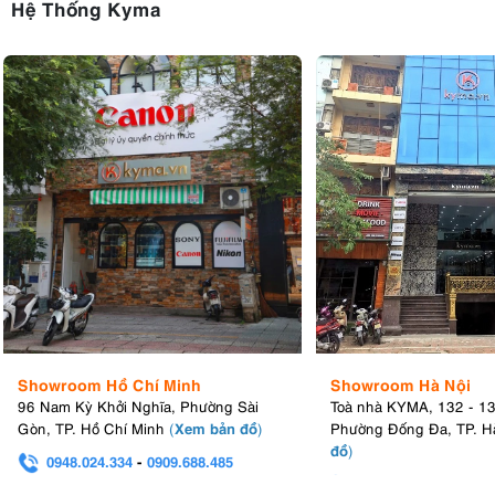
Hệ Thống Kyma
Showroom Hồ Chí Minh
Showroom Hà Nội
96 Nam Kỳ Khởi Nghĩa, Phường Sài
Toà nhà KYMA, 132 - 1
Xem bản đồ
Gòn, TP. Hồ Chí Minh
(
)
Phường Đống Đa, TP. H
đồ
)
0948.024.334
-
0909.688.485
0982.580.303
-
0938