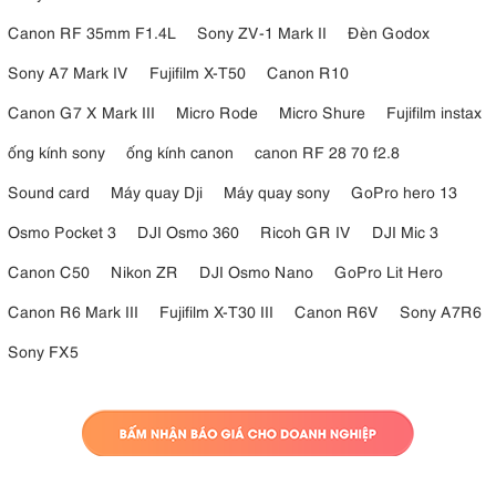
Canon RF 35mm F1.4L
Sony ZV-1 Mark II
Đèn Godox
Sony A7 Mark IV
Fujifilm X-T50
Canon R10
Canon G7 X Mark III
Micro Rode
Micro Shure
Fujifilm instax
ống kính sony
ống kính canon
canon RF 28 70 f2.8
Sound card
Máy quay Dji
Máy quay sony
GoPro hero 13
Osmo Pocket 3
DJI Osmo 360
Ricoh GR IV
DJI Mic 3
Canon C50
Nikon ZR
DJI Osmo Nano
GoPro Lit Hero
Canon R6 Mark III
Fujifilm X-T30 III
Canon R6V
Sony A7R6
Sony FX5