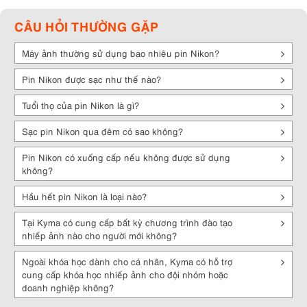
Thiết kế nhẹ và tiện lợi
: Pin máy ảnh Nikon thường được thiết kế
CÂU HỎI THƯỜNG GẶP
nhẹ, dễ dàng mang theo và thay thế. Thích hợp cho các nhiếp ảnh
gia di chuyển nhiều và cần có pin dự phòng.
Máy ảnh thường sử dụng bao nhiêu pin Nikon?
Công nghệ tiên tiến
: Nikon không ngừng phát triển công nghệ pin,
cung cấp các tính năng tiên tiến như quản lý năng lượng thông minh
Pin Nikon được sạc như thế nào?
và báo cáo trạng thái pin trên màn hình LCD của máy ảnh.
Tuổi thọ của pin Nikon là gì?
Tuổi thọ dài
: Pin Nikon được thiết kế để có tuổi thọ dài, giúp bạn tiết
kiệm chi phí thay thế pin và giảm tác động đến môi trường.
Sạc pin Nikon qua đêm có sao không?
Tận hưởng sự tự do trong việc sáng tạo và chia sẻ những tác phẩm
nghệ thuật của bạn với pin máy ảnh Nikon. Đừng để việc lo lắng về
Pin Nikon có xuống cấp nếu không được sử dụng
pin gián đoạn sự sáng tạo của bạn. Nikon mang đến cho bạn sản
không?
phẩm pin máy ảnh chất lượng nhất để bạn có thể thực hiện mọi ý
tưởng và tạo ra những bức ảnh tuyệt vời. Bạn có thể truy cập
Hầu hết pin Nikon là loại nào?
Kyma.vn ngay hôm nay để khám phá thêm về các lựa chọn pin máy
ảnh Nikon và các sản phẩm khác.
Tại Kyma có cung cấp bất kỳ chương trình đào tạo
nhiếp ảnh nào cho người mới không?
Ngoài khóa học dành cho cá nhân, Kyma có hỗ trợ
cung cấp khóa học nhiếp ảnh cho đội nhóm hoặc
doanh nghiệp không?