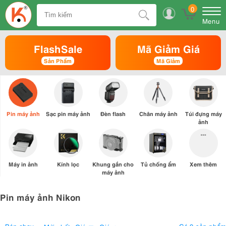
0
Menu
FlashSale
Mã Giảm Giá
Sản Phẩm
Mã Giảm
Pin máy ảnh
Sạc pin máy ảnh
Đèn flash
Chân máy ảnh
Túi đựng máy
ảnh
Máy in ảnh
Kính lọc
Khung gắn cho
Tủ chống ẩm
Xem thêm
máy ảnh
Pin máy ảnh Nikon