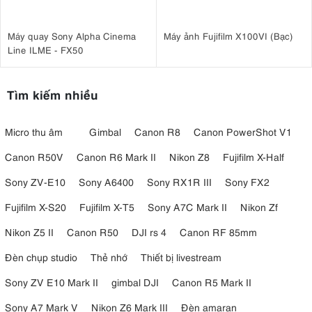
Máy quay Sony Alpha Cinema
Máy ảnh Fujifilm X100VI (Bạc)
Line ILME - FX50
Tìm kiếm nhiều
Micro thu âm
Gimbal
Canon R8
Canon PowerShot V1
Canon R50V
Canon R6 Mark II
Nikon Z8
Fujifilm X-Half
Sony ZV-E10
Sony A6400
Sony RX1R III
Sony FX2
Fujifilm X-S20
Fujifilm X-T5
Sony A7C Mark II
Nikon Zf
Nikon Z5 II
Canon R50
DJI rs 4
Canon RF 85mm
Đèn chụp studio
Thẻ nhớ
Thiết bị livestream
Sony ZV E10 Mark II
gimbal DJI
Canon R5 Mark II
Sony A7 Mark V
Nikon Z6 Mark III
Đèn amaran