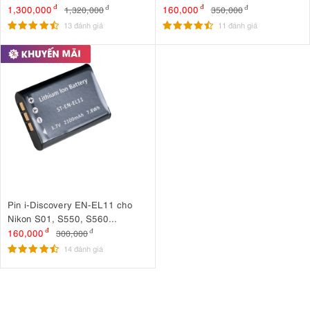
S51C, S52, S52C, S6, S7C, S9
1,300,000
đ
160,000
đ
1,320,000
đ
350,000
đ
13 đánh giá
11 đánh giá
Pin i-Discovery EN-EL11 cho
Nikon S01, S550, S560...
160,000
đ
300,000
đ
14 đánh giá