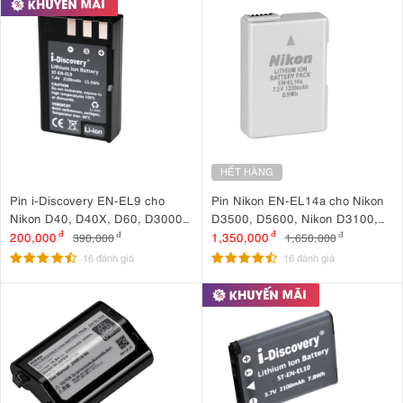
HẾT HÀNG
Pin i-Discovery EN-EL9 cho
Pin Nikon EN-EL14a cho Nikon
Nikon D40, D40X, D60, D3000,
D3500, D5600, Nikon D3100,
D5000
D3200, D5100, P7000, P7100,
200,000
đ
1,350,000
đ
390,000
đ
1,650,000
đ
P7700
16 đánh giá
16 đánh giá