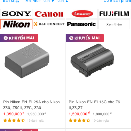
Bán chạy
Có 9 sản phẩm
Mới nhất
Giá
Giá
Xem thêm
Pin Nikon EN-EL25A cho Nikon
Pin Nikon EN-EL15C cho Z6
Z50, Z50II, ZFC, Z30
II,Z5,Z7
1,350,000
đ
1,590,000
đ
1,950,000
đ
1,800,000
đ
19 đánh giá
10 đánh giá