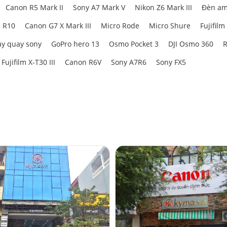
Canon R5 Mark II
Sony A7 Mark V
Nikon Z6 Mark III
Đèn am
 R10
Canon G7 X Mark III
Micro Rode
Micro Shure
Fujifilm
y quay sony
GoPro hero 13
Osmo Pocket 3
DJI Osmo 360
R
Fujifilm X-T30 III
Canon R6V
Sony A7R6
Sony FX5