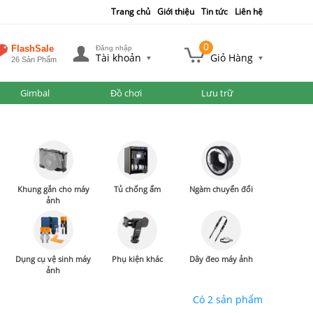
Trang chủ
Giới thiệu
Tin tức
Liên hệ
0
FlashSale
Đăng nhập
Tài khoản
Giỏ Hàng
26 Sản Phẩm
Gimbal
Đồ chơi
Lưu trữ
Khung gắn cho máy
Tủ chống ẩm
Ngàm chuyển đổi
ảnh
Dụng cụ vệ sinh máy
Phụ kiện khác
Dây đeo máy ảnh
ảnh
Có 2 sản phẩm