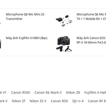
Microphone DJI Mic Mini 2S
Microphone DJI Mic M
Transmitter
TX + 1 Mobile RX + C
Case )
Máy ảnh Fujifilm X100VI (Bạc)
Máy ảnh Canon EOS 
RF-S 18-45mm F4.5-6
+ Microphone Cano
+ Báng tay cầm Can
100TBR
t V1
Canon R50V
Canon R6 Mark II
Nikon Z8
Fujifilm X-Hal
rk II
Nikon Zf
Nikon Z5 II
Canon R50
DJI rs 4
Canon RF 