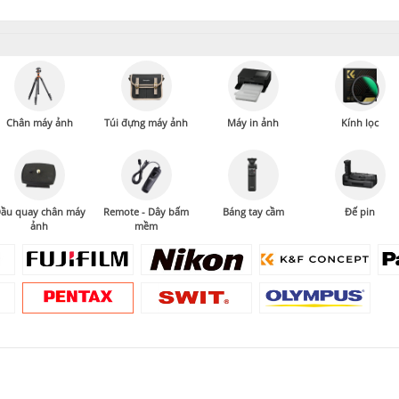
Chân máy ảnh
Túi đựng máy ảnh
Máy in ảnh
Kính lọc
ầu quay chân máy
Remote - Dây bấm
Báng tay cầm
Đế pin
ảnh
mềm