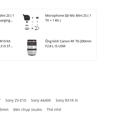
ini 2S ( 1
Microphone DJI Mic Mini 2S ( 1
harging
TX + 1 RX )
R10 Kit
Ống kính Canon RF 70-200mm
.3 IS STM
F2.8 L IS USM
n DM-E100
on HG-
f
Sony ZV-E10
Sony A6400
Sony RX1R III
85mm
Đèn chụp studio
Thẻ nhớ