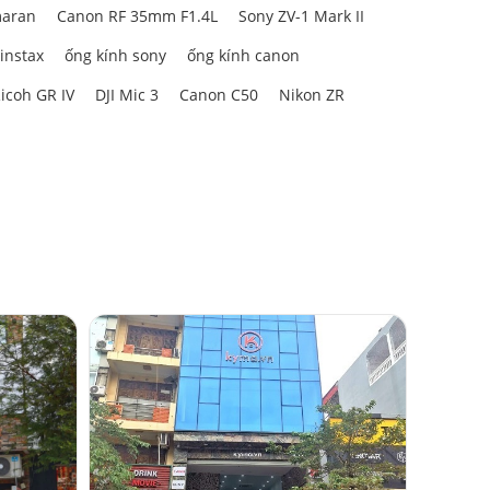
aran
Canon RF 35mm F1.4L
Sony ZV-1 Mark II
 instax
ống kính sony
ống kính canon
icoh GR IV
DJI Mic 3
Canon C50
Nikon ZR