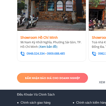
Showroom Hồ Chí Minh
Showroo
96 Nam Kỳ Khởi Nghĩa, Phường Sài Gòn, TP.
Toà nhà K
Hồ Chí Minh
(
Xem bản đồ
)
Đống Đa, 
0948.024.334
-
0909.688.485
0982.
XEM 
Điều Khoản Và Chính Sách
Chính sách giao hàng
Chính sách kiểm hàn
●
●