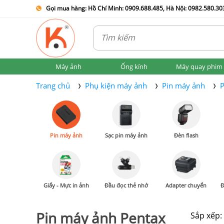
Gọi mua hàng: Hồ Chí Minh: 0909.688.485, Hà Nội: 0982.580.303
Máy ảnh
Ống kính
Máy quay phim
Trang chủ
Phụ kiện máy ảnh
Pin máy ảnh
P
Pin máy ảnh
Sạc pin máy ảnh
Đèn flash
Giấy - Mực in ảnh
Đầu đọc thẻ nhớ
Adapter chuyển
Đ
Pin máy ảnh Pentax
Sắp xếp: