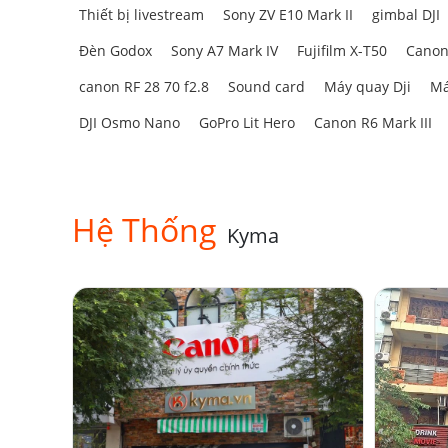
Thiết bị livestream
Sony ZV E10 Mark II
gimbal DJI
Đèn Godox
Sony A7 Mark IV
Fujifilm X-T50
Canon
canon RF 28 70 f2.8
Sound card
Máy quay Dji
Má
DJI Osmo Nano
GoPro Lit Hero
Canon R6 Mark III
Hệ Thống
Kyma