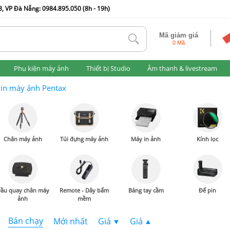
, VP Đà Nẵng: 0984.895.050 (8h - 19h)
Mã giảm giá
tlk
0 Mã
Phụ kiện máy ảnh
Thiết bị Studio
Âm thanh & livestream
in máy ảnh Pentax
Chân máy ảnh
Túi đựng máy ảnh
Máy in ảnh
Kính lọc
ầu quay chân máy
Remote - Dây bấm
Báng tay cầm
Đế pin
ảnh
mềm
Bán chạy
Mới nhất
Giá
Giá