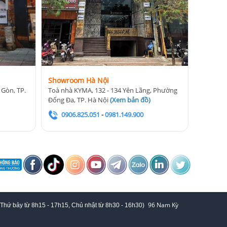
Showroom Hà Nội
 Gòn, TP.
Toà nhà KYMA, 132 - 134 Yên Lãng, Phường
Đống Đa, TP. Hà Nội
(
Xem bản đồ
)
0906.825.051
-
0981.149.900
96 Nam Kỳ
 Thứ bảy từ
8h15 - 17h15,
Chủ nhật từ 8
h30 - 16h30
)