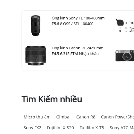
Ống kính Sony FE 100-400mm
F5.6-8 OSS / SEL 100400
Ống kính Canon RF 24-50mm
F4.5-6.3 IS STM Nhập khẩu
Tìm Kiếm nhiều
Micro thu âm
Gimbal
Canon R8
Canon PowerSho
Sony FX2
Fujifilm X-S20
Fujifilm X-T5
Sony A7C Ma