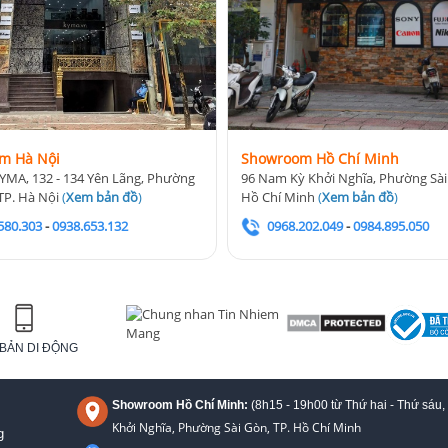
m Hà Nội
Showroom Hồ Chí Minh
YMA, 132 - 134 Yên Lãng, Phường
96 Nam Kỳ Khởi Nghĩa, Phường Sài
TP. Hà Nội
(
Xem bản đồ
)
Hồ Chí Minh
(
Xem bản đồ
)
580.303
-
0938.653.132
0968.202.049
-
0984.895.050
BẢN DI ĐỘNG
Showroom Hồ Chí Minh:
(8h15 - 19h00 từ
Thứ hai - Thứ sáu,
Khởi Nghĩa, Phường Sài Gòn, TP. Hồ Chí Minh
g