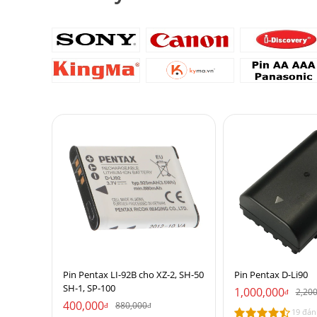
Pin Pentax LI-92B cho XZ-2, SH-50
Pin Pentax D-Li90
SH-1, SP-100
1,000,000
2,20
đ
400,000
880,000
đ
đ
19 đán