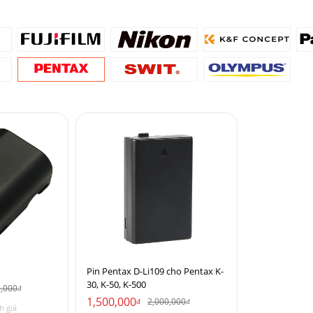
Pin Pentax D-Li109 cho Pentax K-
30, K-50, K-500
0,000
đ
1,500,000
2,000,000
đ
đ
h giá