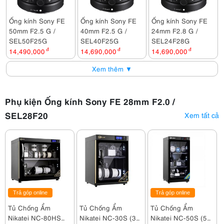
Ống kính Sony FE
Ống kính Sony FE
Ống kính Sony FE
50mm F2.5 G /
40mm F2.5 G /
24mm F2.8 G /
SEL50F25G
SEL40F25G
SEL24F28G
14,490,000
đ
14,690,000
đ
14,690,000
đ
Xem thêm ▼
Phụ kiện Ống kính Sony FE 28mm F2.0 /
SEL28F20
Xem tất cả
Trả góp online
Trả góp online
Tủ Chống Ẩm
Tủ Chống Ẩm
Tủ Chống Ẩm
Nikatei NC-80HS
Nikatei NC-30S (30
Nikatei NC-50S (50