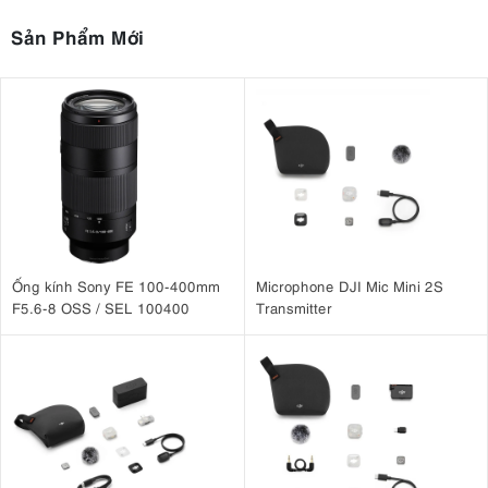
3.3. Hệ thống quang học tiên tiến
Sản Phẩm Mới
chín thấu kính chia thành
Thiết kế quang học của ống kính bao gồm
tám nhóm,
ba thấu kính phi cầu
một thấu kính AA
trong đó có
,
(phi
hai thấu kính ED
cầu tiên tiến), cùng với
(tán sắc cực thấp), giúp
giảm quang sai màu và cải thiện độ tương phản. Lớp phủ đa lớp trên
thấu kính ED giúp giảm hiện tượng lóa sáng và bóng mờ, đồng thời
cải thiện độ tương phản và chất lượng hình ảnh tổng thể.
Ống kính Sony FE 100-400mm
Microphone DJI Mic Mini 2S
F5.6-8 OSS / SEL 100400
Transmitter