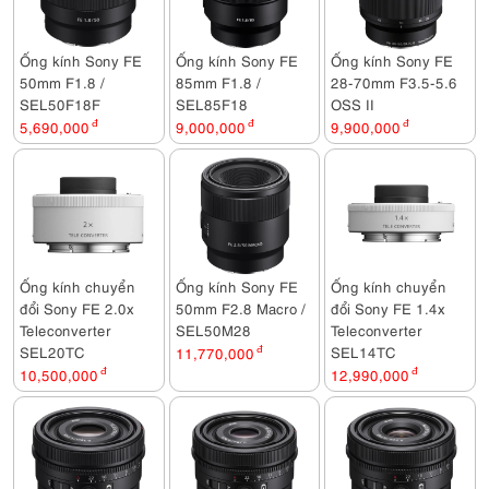
Ống kính Sony FE
Ống kính Sony FE
Ống kính Sony FE
50mm F1.8 /
85mm F1.8 /
28-70mm F3.5-5.6
SEL50F18F
SEL85F18
OSS II
5,690,000
đ
9,000,000
đ
9,900,000
đ
Ống kính chuyển
Ống kính Sony FE
Ống kính chuyển
đổi Sony FE 2.0x
50mm F2.8 Macro /
đổi Sony FE 1.4x
Teleconverter
SEL50M28
Teleconverter
SEL20TC
SEL14TC
11,770,000
đ
10,500,000
đ
12,990,000
đ