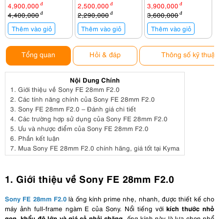
(80 lít)
lít)
lít)
l
4,900,000
đ
2,500,000
đ
3,900,000
đ
4,400,000
đ
2,290,000
đ
3,600,000
đ
Thêm vào giỏ
Thêm vào giỏ
Thêm vào giỏ
Tổng quan
Hỏi & đáp
Thông số kỹ thuật
Nội Dung Chính
1.
Giới thiệu về Sony FE 28mm F2.0
2.
Các tính năng chính của Sony FE 28mm F2.0
3.
Sony FE 28mm F2.0 – Đánh giá chi tiết
4.
Các trường hợp sử dụng của Sony FE 28mm F2.0
5.
Ưu và nhược điểm của Sony FE 28mm F2.0
6.
Phần kết luận
7.
Mua Sony FE 28mm F2.0 chính hãng, giá tốt tại Kyma
1. Giới thiệu về Sony FE 28mm F2.0
Sony FE 28mm F2.0
là ống kính prime nhẹ, nhanh, được thiết kế cho
kích thước nhỏ
máy ảnh full-frame ngàm E của Sony. Nổi tiếng với
gọn, khẩu độ lớn và giá cả phải chăng
, ống kính này là lựa chọn phổ