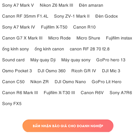
Sony A7 Mark V
Nikon Z6 Mark III
Đèn amaran
Canon RF 35mm F1.4L
Sony ZV-1 Mark II
Đèn Godox
Sony A7 Mark IV
Fujifilm X-T50
Canon R10
Canon G7 X Mark III
Micro Rode
Micro Shure
Fujifilm instax
ống kính sony
ống kính canon
canon RF 28 70 f2.8
Sound card
Máy quay Dji
Máy quay sony
GoPro hero 13
4. Các trường hợp sử dụng của Sony FE
Osmo Pocket 3
DJI Osmo 360
Ricoh GR IV
DJI Mic 3
28mm F2.0
Canon C50
Nikon ZR
DJI Osmo Nano
GoPro Lit Hero
Ống kính Sony FE 28mm f/2 có tính linh hoạt cao, hoạt động tốt trong
Canon R6 Mark III
Fujifilm X-T30 III
Canon R6V
Sony A7R6
nhiều tình huống:
Chụp ảnh đường phố
: Tiêu cự 28mm được coi là tiêu cự cổ
Sony FX5
điển cho thể loại này. Nó đủ rộng để ghi lại bối cảnh, môi
trường xung quanh và câu chuyện mà không làm méo hình
quá nhiều như 24mm.
Chụp ảnh du lịch
: Nhờ sự gọn nhẹ, nó không chiếm nhiều
không gian trong túi máy ảnh. Khả năng chống bụi và chống