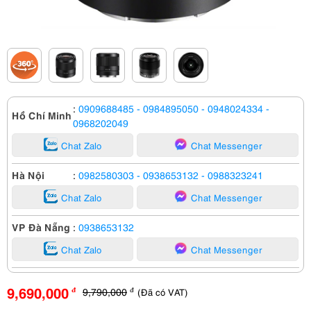
:
0909688485
- 0984895050
- 0948024334
-
Hồ Chí Minh
0968202049
Chat Zalo
Chat Messenger
Hà Nội
:
0982580303
- 0938653132
- 0988323241
Chat Zalo
Chat Messenger
VP Đà Nẵng
:
0938653132
Chat Zalo
Chat Messenger
9,690,000
9,790,000
(Đã có VAT)
đ
đ