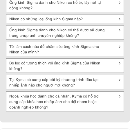
Ống kính Sigma dành cho Nikon có hỗ trợ lấy nét tự
trường khắc nghiệt.
động không?
Động cơ tự động lấy nét nhanh chóng
: Sigma cung cấp nhiều ống
kính For Nikon có hệ thống lấy nét tự động nhanh và chính xác, đặc
Nikon có những loại ống kính Sigma nào?
biệt phù hợp cho chụp đối tượng chuyển động nhanh hoặc thể thao.
Ống kính Sigma dành cho Nikon có thể được sử dụng
Chất lượng xây dựng tốt
: Sigma nổi tiếng với việc sử dụng vật liệu
trong chụp ảnh chuyên nghiệp không?
chất lượng cao và quy trình sản xuất chặt chẽ, tạo ra các sản phẩm
ống kính For Nikon đáng tin cậy về cả hiệu suất và độ bền.
Tôi làm cách nào để chăm sóc ống kính Sigma cho
Sự đa dạng trong dòng sản phẩm:
Sigma cung cấp nhiều loại ống
Nikon của mình?
kính khác nhau cho người dùng Nikon, từ ống kính góc siêu rộng đến
ống kính telephoto và macro. Điều này giúp bạn lựa chọn ống kính
Bộ lọc có tương thích với ống kính Sigma của Nikon
phù hợp với nhu cầu chụp ảnh cụ thể của mình.
không?
Với tất cả những đặc điểm độc đáo này, ống kính Sigma For Nikon
Tại Kyma có cung cấp bất kỳ chương trình đào tạo
không chỉ là một công cụ mạnh mẽ cho các nhiếp ảnh gia, mà còn là
nhiếp ảnh nào cho người mới không?
một trợ thủ đắc lực để thể hiện sự sáng tạo và sự đam mê trong
nhiếp ảnh. Ghé Kyma.vn và lựa chọn một sản phẩm hoàn hảo để
Ngoài khóa học dành cho cá nhân, Kyma có hỗ trợ
nâng cao khả năng sáng tạo của mình trong việc chụp ảnh bạn nhé!
cung cấp khóa học nhiếp ảnh cho đội nhóm hoặc
doanh nghiệp không?