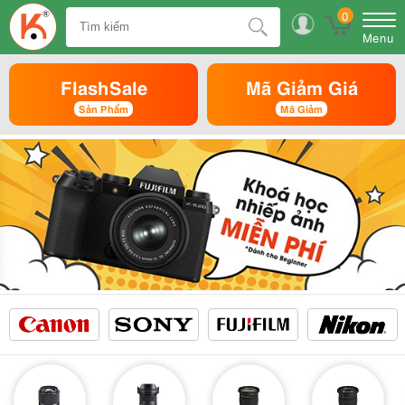
0
Menu
FlashSale
Mã Giảm Giá
Sản Phẩm
Mã Giảm