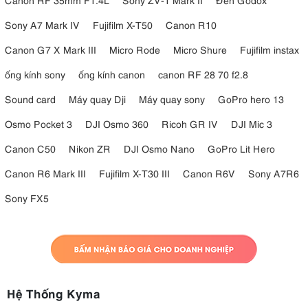
Sony A7 Mark IV
Fujifilm X-T50
Canon R10
Canon G7 X Mark III
Micro Rode
Micro Shure
Fujifilm instax
ống kính sony
ống kính canon
canon RF 28 70 f2.8
Sound card
Máy quay Dji
Máy quay sony
GoPro hero 13
Osmo Pocket 3
DJI Osmo 360
Ricoh GR IV
DJI Mic 3
Canon C50
Nikon ZR
DJI Osmo Nano
GoPro Lit Hero
Canon R6 Mark III
Fujifilm X-T30 III
Canon R6V
Sony A7R6
Sony FX5
Hệ Thống Kyma