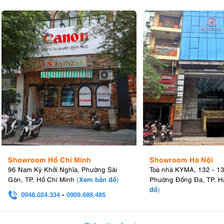
Showroom Hồ Chí Minh
Showroom Hà Nội
96 Nam Kỳ Khởi Nghĩa, Phường Sài
Toà nhà KYMA, 132 - 1
Xem bản đồ
Gòn, TP. Hồ Chí Minh
(
)
Phường Đống Đa, TP. H
đồ
)
0948.024.334
-
0909.688.485
0982.580.303
-
0938