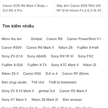
Canon EOS R6 Mark II Body +
Máy ảnh Canon EOS R50 (Kit
DJI RS 4 Pro
RF-S18-45mm F4.5-6.3 IS STM
Đen)
Tìm kiếm nhiều
Micro thu âm
Gimbal
Canon R8
Canon PowerShot V1
Canon R50V
Canon R6 Mark II
Nikon Z8
Fujifilm X-Half
Sony ZV-E10
Sony A6400
Sony RX1R III
Sony FX2
Fujifilm X-S20
Fujifilm X-T5
Sony A7C Mark II
Nikon Zf
Nikon Z5 II
Canon R50
DJI rs 4
Canon RF 85mm
Đèn chụp studio
Thẻ nhớ
Thiết bị livestream
Sony ZV E10 Mark II
gimbal DJI
Canon R5 Mark II
Sony A7 Mark V
Nikon Z6 Mark III
Đèn amaran
Canon RF 35mm F1.4L
Sony ZV-1 Mark II
Đèn Godox