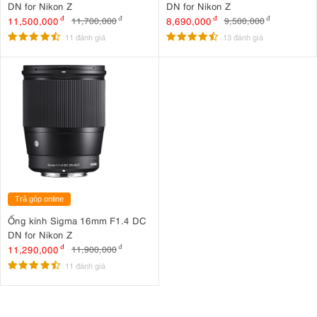
DN for Nikon Z
DN for Nikon Z
11,500,000
đ
8,690,000
đ
11,700,000
đ
9,500,000
đ
11 đánh giá
13 đánh giá
Trả góp online
Ống kính Sigma 16mm F1.4 DC
DN for Nikon Z
11,290,000
đ
11,900,000
đ
11 đánh giá