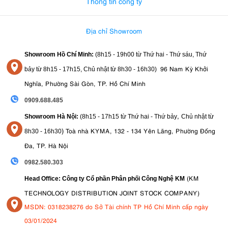
Thông tin công ty
Địa chỉ Showroom
Showroom Hồ Chí Minh:
(8h15 - 19h00 từ
Thứ hai - Thứ sáu, Thứ
96 Nam Kỳ Khởi
bảy từ
8h15 - 17h15,
Chủ nhật từ 8
h30 - 16h30
)
Nghĩa, Phường Sài Gòn, TP. Hồ Chí Minh
0909.688.485
,
Showroom Hà Nội:
(8h15 - 17h15 từ Thứ hai - Thứ bảy
Chủ nhật từ
)
Toà nhà KYMA, 132 - 134 Yên Lãng, Phường Đống
8
h30 - 16h30
Đa, TP. Hà Nội
0982.580.303
(KM
Head Office: Công ty Cổ phần Phân phối Công Nghệ KM
TECHNOLOGY DISTRIBUTION JOINT STOCK COMPANY)
MSDN: 0318238276 do Sở Tài chính TP Hồ Chí Minh cấp ngày
03/01/2024