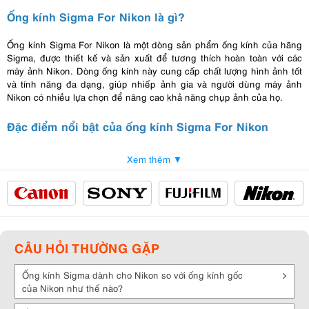
Ống kính Sigma For Nikon là gì?
Ống kính Sigma For Nikon là một dòng sản phẩm ống kính của hãng
Sigma, được thiết kế và sản xuất để tương thích hoàn toàn với các
máy ảnh Nikon. Dòng ống kính này cung cấp chất lượng hình ảnh tốt
và tính năng đa dạng, giúp nhiếp ảnh gia và người dùng máy ảnh
Nikon có nhiều lựa chọn để nâng cao khả năng chụp ảnh của họ.
Đặc điểm nổi bật của ống kính Sigma For Nikon
Độ sắc nét cao
: Ống kính Sigma For Nikon thường được chế tạo với
Xem thêm ▼
các thấu kính chất lượng cao, giúp đảm bảo độ sắc nét và chi tiết ảnh
tốt, đặc biệt là trong điều kiện ánh sáng yếu.
Khả năng chống rung vượt trội
: Một số ống kính Sigma For Nikon
được trang bị công nghệ ổn định hình ảnh (IS) tiên tiến, giúp loại bỏ
hiện tượng rung lắc và giữ cho hình ảnh luôn sắc nét, đặc biệt trong
điều kiện ánh sáng yếu hoặc khi sử dụng khẩu độ lớn.
CÂU HỎI THƯỜNG GẶP
Thiết kế chống thấm nước và bụi
: Các
ống kính Sigma
For Nikon
Ống kính Sigma dành cho Nikon so với ống kính gốc
được thiết kế chống thấm nước và bụi, giúp bạn tự tin sử dụng ống
của Nikon như thế nào?
kính trong mọi điều kiện thời tiết. Điều này thật sự hữu ích khi bạn
muốn khám phá và chụp ảnh ở nơi hoang dã hoặc trong điều kiện môi