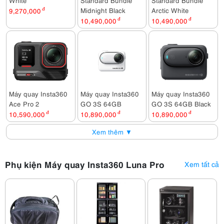
White
Standard Bundle
Standard Bundle
Midnight Black
Arctic White
9,270,000
đ
10,490,000
đ
10,490,000
đ
Máy quay Insta360
Máy quay Insta360
Máy quay Insta360
Ace Pro 2
GO 3S 64GB
GO 3S 64GB Black
10,590,000
đ
10,890,000
đ
10,890,000
đ
Xem thêm ▼
Phụ kiện Máy quay Insta360 Luna Pro
Xem tất cả