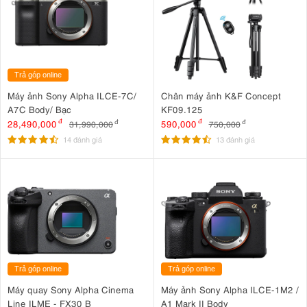
Trả góp online
Máy ảnh Sony Alpha ILCE-7C/
Chân máy ảnh K&F Concept
A7C Body/ Bạc
KF09.125
28,490,000
đ
590,000
đ
31,990,000
đ
750,000
đ
14 đánh giá
13 đánh giá
Trả góp online
Trả góp online
Máy quay Sony Alpha Cinema
Máy ảnh Sony Alpha ILCE-1M2 /
Line ILME - FX30 B
A1 Mark II Body