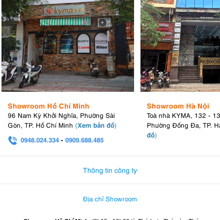
Showroom Hồ Chí Minh
Showroom Hà Nội
96 Nam Kỳ Khởi Nghĩa, Phường Sài
Toà nhà KYMA, 132 - 1
Xem bản đồ
Gòn, TP. Hồ Chí Minh
(
)
Phường Đống Đa, TP. H
đồ
)
0948.024.334
-
0909.688.485
0982.580.303
-
0938
Thông tin công ty
Địa chỉ Showroom