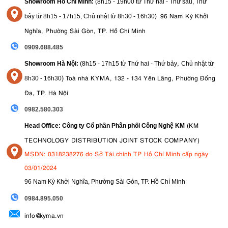
Showroom Hồ Chí Minh:
(8h15 - 19h00 từ
Thứ hai - Thứ sáu, Thứ
96 Nam Kỳ Khởi
bảy từ
8h15 - 17h15,
Chủ nhật từ 8
h30 - 16h30
)
Nghĩa, Phường Sài Gòn, TP. Hồ Chí Minh
0909.688.485
,
Showroom Hà Nội:
(8h15 - 17h15 từ Thứ hai - Thứ bảy
Chủ nhật từ
)
Toà nhà KYMA, 132 - 134 Yên Lãng, Phường Đống
8
h30 - 16h30
Đa, TP. Hà Nội
0982.580.303
(KM
Head Office: Công ty Cổ phần Phân phối Công Nghệ KM
TECHNOLOGY DISTRIBUTION JOINT STOCK COMPANY)
MSDN: 0318238276 do Sở Tài chính TP Hồ Chí Minh cấp ngày
03/01/2024
96 Nam Kỳ Khởi Nghĩa, Phường Sài Gòn, TP. Hồ Chí Minh
09
84.895.050
info@kyma.vn