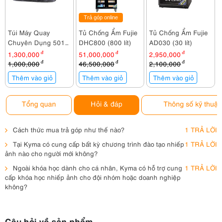
Trả góp online
Túi Máy Quay
Tủ Chống Ẩm Fujie
Tủ Chống Ẩm Fujie
Chuyên Dụng 501
DHC800 (800 lít)
AD030 (30 lít)
(52x 20x 22)
l
1,300,000
đ
51,000,000
đ
2,950,000
đ
1,000,000
đ
46,500,000
đ
2,100,000
đ
Thêm vào giỏ
Thêm vào giỏ
Thêm vào giỏ
Tổng quan
Hỏi & đáp
Thông số kỹ thuật
Cách thức mua trả góp như thế nào?
1 TRẢ LỜI
Tại Kyma có cung cấp bất kỳ chương trình đào tạo nhiếp
1 TRẢ LỜI
ảnh nào cho người mới không?
Ngoài khóa học dành cho cá nhân, Kyma có hỗ trợ cung
1 TRẢ LỜI
cấp khóa học nhiếp ảnh cho đội nhóm hoặc doanh nghiệp
không?
Câu hỏi về sản phẩm