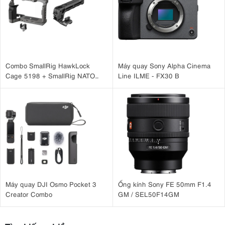
Combo SmallRig HawkLock
Máy quay Sony Alpha Cinema
Cage 5198 + SmallRig NATO
Line ILME - FX30 B
Top Handle 3766 cho
Sony A7CM2, A7CR
Máy quay DJI Osmo Pocket 3
Ống kính Sony FE 50mm F1.4
Creator Combo
GM / SEL50F14GM