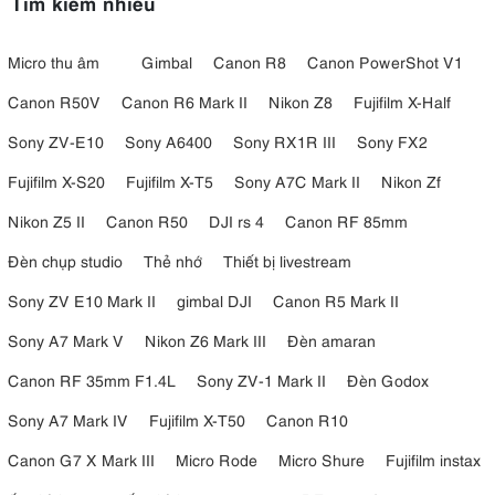
Tìm kiếm nhiều
Micro thu âm
Gimbal
Canon R8
Canon PowerShot V1
Canon R50V
Canon R6 Mark II
Nikon Z8
Fujifilm X-Half
Sony ZV-E10
Sony A6400
Sony RX1R III
Sony FX2
Fujifilm X-S20
Fujifilm X-T5
Sony A7C Mark II
Nikon Zf
Nikon Z5 II
Canon R50
DJI rs 4
Canon RF 85mm
Đèn chụp studio
Thẻ nhớ
Thiết bị livestream
Sony ZV E10 Mark II
gimbal DJI
Canon R5 Mark II
Sony A7 Mark V
Nikon Z6 Mark III
Đèn amaran
Canon RF 35mm F1.4L
Sony ZV-1 Mark II
Đèn Godox
Sony A7 Mark IV
Fujifilm X-T50
Canon R10
Canon G7 X Mark III
Micro Rode
Micro Shure
Fujifilm instax