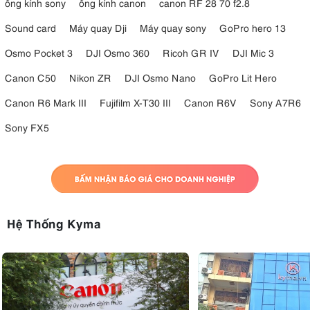
ống kính sony
ống kính canon
canon RF 28 70 f2.8
Sound card
Máy quay Dji
Máy quay sony
GoPro hero 13
Osmo Pocket 3
DJI Osmo 360
Ricoh GR IV
DJI Mic 3
Canon C50
Nikon ZR
DJI Osmo Nano
GoPro Lit Hero
Canon R6 Mark III
Fujifilm X-T30 III
Canon R6V
Sony A7R6
Sony FX5
Hệ Thống Kyma