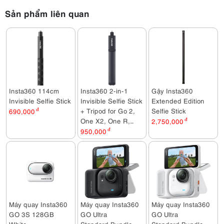
Sản phẩm liên quan
Insta360 114cm
Insta360 2-in-1
Gậy Insta360
Invisible Selfie Stick
Invisible Selfie Stick
Extended Edition
+ Tripod for Go 2,
Selfie Stick
690,000
đ
One X2, One R,
2,750,000
đ
One X
950,000
đ
Máy quay Insta360
Máy quay Insta360
Máy quay Insta360
GO 3S 128GB
GO Ultra
GO Ultra