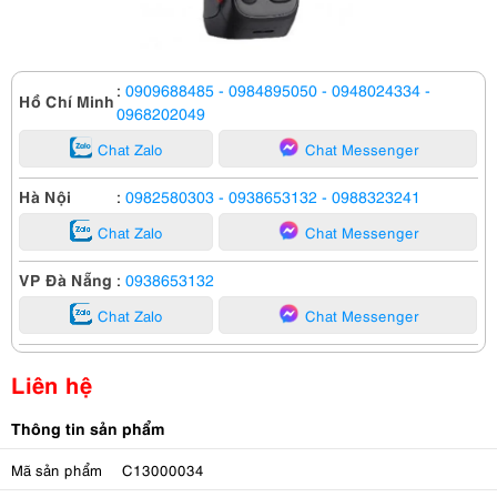
:
0909688485
- 0984895050
- 0948024334
-
Hồ Chí Minh
0968202049
Chat Zalo
Chat Messenger
Hà Nội
:
0982580303
- 0938653132
- 0988323241
Chat Zalo
Chat Messenger
VP Đà Nẵng
:
0938653132
Chat Zalo
Chat Messenger
Liên hệ
Thông tin sản phẩm
Mã sản phẩm
C13000034