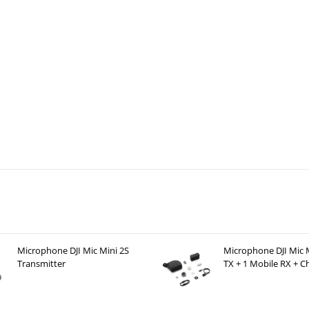
Microphone DJI Mic Mini 2S
Microphone DJI Mic M
Transmitter
TX + 1 Mobile RX + C
Case )