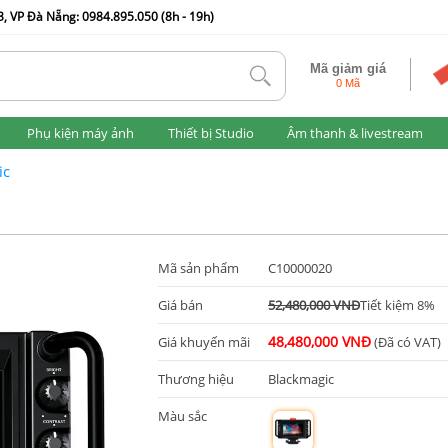
, VP Đà Nẵng: 0984.895.050 (8h - 19h)
Mã giảm giá
tlk
0 Mã
Phụ kiện máy ảnh
Thiết bị Studio
Âm thanh & livestream
ic
Mã sản phẩm
C10000020
Giá bán
52,480,000 VNĐ
Tiết kiệm 8%
48,480,000 VNĐ
Giá khuyến mãi
(Đã có VAT)
Thương hiệu
Blackmagic
Màu sắc