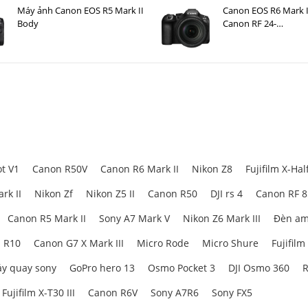
Máy ảnh Canon EOS R5 Mark II
Canon EOS R6 Mark I
Body
Canon RF 24-
105mm F4 L IS USM
t V1
Canon R50V
Canon R6 Mark II
Nikon Z8
Fujifilm X-Hal
rk II
Nikon Zf
Nikon Z5 II
Canon R50
DJI rs 4
Canon RF 
Canon R5 Mark II
Sony A7 Mark V
Nikon Z6 Mark III
Đèn am
 R10
Canon G7 X Mark III
Micro Rode
Micro Shure
Fujifilm
y quay sony
GoPro hero 13
Osmo Pocket 3
DJI Osmo 360
R
Fujifilm X-T30 III
Canon R6V
Sony A7R6
Sony FX5