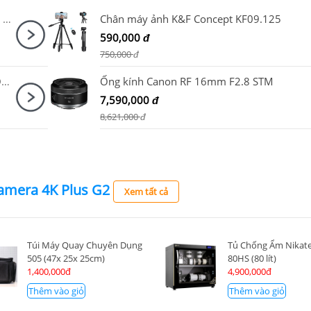
Máy ảnh Sony ZV-1 Mark II Dear Me Edition Trắng
Chân máy ảnh K&F Concept KF09.125
590,000
đ
750,000
đ
Ống kính Sony FE 70-200mm F4 Macro G OSS II / SEL70200G2
Ống kính Canon RF 16mm F2.8 STM
7,590,000
đ
8,621,000
đ
amera 4K Plus G2
Xem tất cả
Túi Máy Quay Chuyên Dụng
Tủ Chống Ẩm Nikate
505 (47x 25x 25cm)
80HS (80 lít)
1,400,000đ
4,900,000đ
Thêm vào giỏ
Thêm vào giỏ