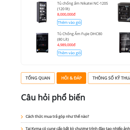
Tủ chống ẩm Nikatei NC-120S
(120 lít)
8,000,000đ
Thêm vào giỏ
Tủ Chống Ẩm Fujie DHC80
(80 Lít)
4,989,000đ
Thêm vào giỏ
TỔNG QUAN
HỎI & ĐÁP
THÔNG SỐ KỸ THU
Câu hỏi phổ biến
Cách thức mua trả góp như thế nào?
Tại Kyma có cung cấp bất kỳ chương trình đào tạo nhiếp ản