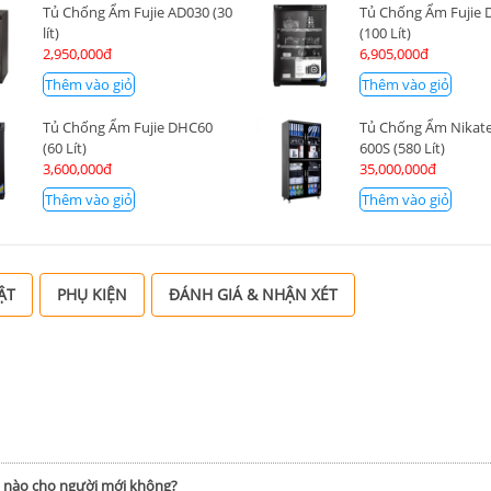
Tủ Chống Ẩm Fujie AD030 (30
Tủ Chống Ẩm Fujie
lít)
(100 Lít)
2,950,000đ
6,905,000đ
Thêm vào giỏ
Thêm vào giỏ
Tủ Chống Ẩm Fujie DHC60
Tủ Chống Ẩm Nikate
(60 Lít)
600S (580 Lít)
3,600,000đ
35,000,000đ
Thêm vào giỏ
Thêm vào giỏ
ẬT
PHỤ KIỆN
ĐÁNH GIÁ & NHẬN XÉT
h nào cho người mới không?