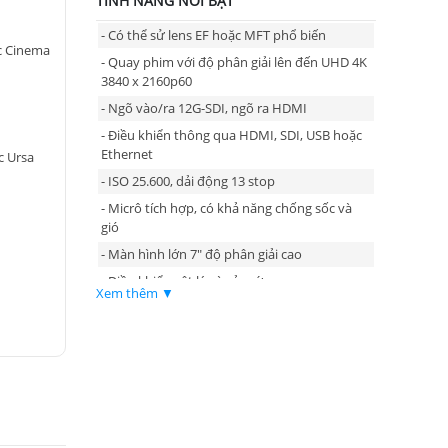
TÍNH NĂNG NỔI BẬT
- Có thể sử lens EF hoặc MFT phổ biến
c Cinema
- Quay phim với độ phân giải lên đến UHD 4K
3840 x 2160p60
- Ngõ vào/ra 12G-SDI, ngõ ra HDMI
- Điều khiển thông qua HDMI, SDI, USB hoặc
Ethernet
c Ursa
- ISO 25.600, dải động 13 stop
- Micrô tích hợp, có khả năng chống sốc và
gió
- Màn hình lớn 7" độ phân giải cao
- Điều khiển vật lý và cảm ứng
Xem thêm ▼
- Có chức năng đàm thoại hai chiều ( talkback
)