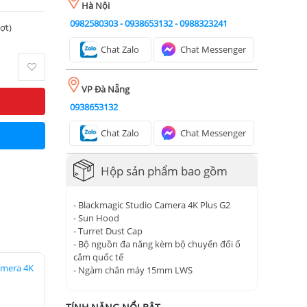
Hà Nội
0982580303
-
0938653132
-
0988323241
ượt)
Chat Zalo
Chat Messenger
VP Đà Nẵng
0938653132
Chat Zalo
Chat Messenger
Hộp sản phẩm bao gồm
- Blackmagic Studio Camera 4K Plus G2
- Sun Hood
- Turret Dust Cap
- Bộ nguồn đa năng kèm bộ chuyển đổi ổ
cắm quốc tế
amera 4K
- Ngàm chân máy 15mm LWS