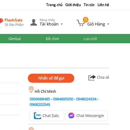
Trang chủ
Giới thiệu
Tin tức
Liên hệ
0
FlashSale
Đăng nhập
Tài khoản
Giỏ Hàng
26 Sản Phẩm
Gimbal
Đồ chơi
Lưu trữ
Chia sẻ
Nhấn số để gọi
Hồ Chí Minh
0909688485
-
0984895050
-
0948024334
-
0968202049
Chat Zalo
Chat Messenger