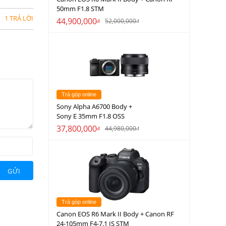
50mm F1.8 STM
1 TRẢ LỜI
44,900,000
52,000,000
đ
đ
Trả góp online
Sony Alpha A6700 Body +
Sony E 35mm F1.8 OSS
37,800,000
44,980,000
đ
đ
GỬI
Trả góp online
Canon EOS R6 Mark II Body + Canon RF
24-105mm F4-7.1 IS STM