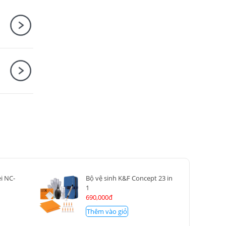
i NC-
Bộ vệ sinh K&F Concept 23 in
1
690,000đ
Thêm vào giỏ