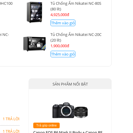
 DHC100
Tủ Chống Ẩm Nikatei NC-80S
(80 lít)
4,925,000đ
Thêm vào giỏ
i NC-
Tủ Chống Ẩm Nikatei NC-20C
(20 lít)
1,900,000đ
Thêm vào giỏ
SẢN PHẨM NỔI BẬT
1 TRẢ LỜI
Trả góp online
1 TRẢ LỜI
Canon EOS R6 Mark II Body + Canon RF