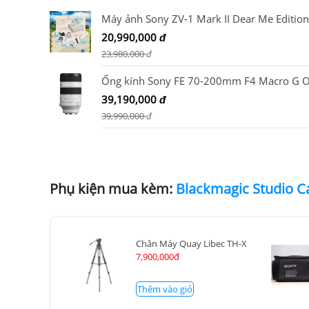
20,990,000
đ
23,980,000
đ
39,190,000
đ
39,990,000
đ
Phụ kiện mua kèm:
Blackmagic Studio C
Chân Máy Quay Libec TH-X
7,900,000đ
Thêm vào giỏ