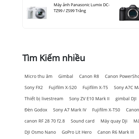
Máy ảnh Panasonic Lumix DC-
TZ99 / ZS99 Trắng
Tìm Kiếm nhiều
Micro thu âm
Gimbal
Canon R8
Canon PowerSho
Sony FX2
Fujifilm X-S20
Fujifilm X-T5
Sony A7C Ma
Thiết bị livestream
Sony ZV E10 Mark II
gimbal DJI
Đèn Godox
Sony A7 Mark IV
Fujifilm X-T50
Canon
canon RF 28 70 f2.8
Sound card
Máy quay Dji
Má
DJI Osmo Nano
GoPro Lit Hero
Canon R6 Mark III