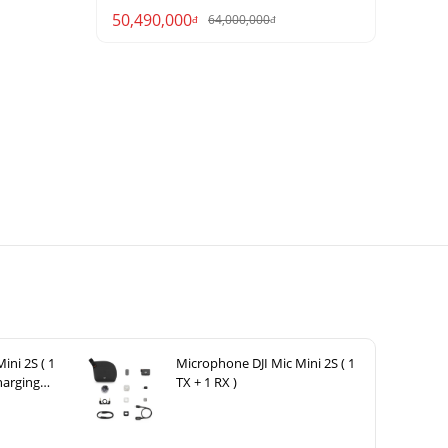
50,490,000
64,000,000
đ
đ
ini 2S ( 1
Microphone DJI Mic Mini 2S ( 1
harging
TX + 1 RX )