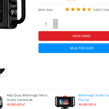
m
Bình chọn
4.9/5 (13 l
+
-
MUA HÀNG
MUA TRẢ GÓP
Máy Quay Blackmagic Micro
Blackmagic Studio C
Studio Camera 4K
Plus G2
40,900,000
48,480,000
đ
đ