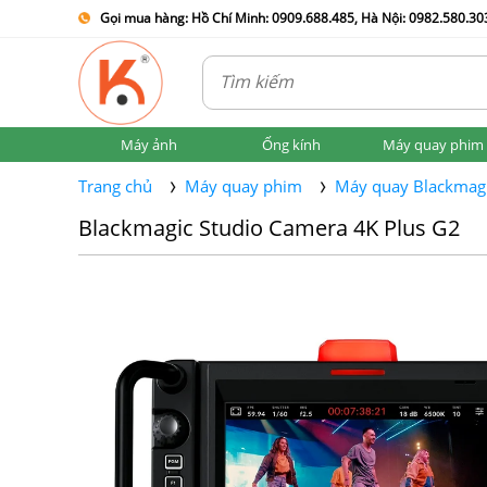
Gọi mua hàng: Hồ Chí Minh: 0909.688.485, Hà Nội: 0982.580.303
Máy ảnh
Ống kính
Máy quay phim
Trang chủ
Máy quay phim
Máy quay Blackmag
Blackmagic Studio Camera 4K Plus G2