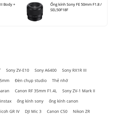
II Body +
Ống kính Sony FE 50mm F1.8 /
SEL50F18F
f
Sony ZV-E10
Sony A6400
Sony RX1R III
85mm
Đèn chụp studio
Thẻ nhớ
aran
Canon RF 35mm F1.4L
Sony ZV-1 Mark II
 instax
ống kính sony
ống kính canon
icoh GR IV
DJI Mic 3
Canon C50
Nikon ZR