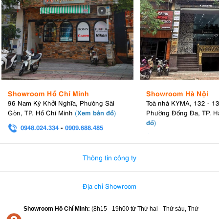
Showroom Hồ Chí Minh
Showroom Hà Nội
96 Nam Kỳ Khởi Nghĩa, Phường Sài
Toà nhà KYMA, 132 - 1
Xem bản đồ
Gòn, TP. Hồ Chí Minh
(
)
Phường Đống Đa, TP. H
đồ
)
0948.024.334
-
0909.688.485
0982.580.303
-
0938
Thông tin công ty
4.7. Màn hình cảm ứng 5 inch lớn và sáng
Địa chỉ Showroom
Bạn sẽ không bao giờ phải mang theo màn hình riêng để lấy nét khi
Showroom Hồ Chí Minh:
(8h15 - 19h00 từ
Thứ hai - Thứ sáu, Thứ
quay phim độ phân giải cao với máy quay Blackmagic Pocket Cinema