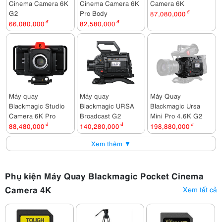
Cinema Camera 6K
Cinema Camera 6K
Camera 6K
G2
Pro Body
87,080,000
đ
66,080,000
đ
82,580,000
đ
Máy quay
Máy quay
Máy Quay
Blackmagic Studio
Blackmagic URSA
Blackmagic Ursa
Camera 6K Pro
Broadcast G2
Mini Pro 4.6K G2
88,480,000
đ
140,280,000
đ
198,880,000
đ
Xem thêm ▼
Phụ kiện Máy Quay Blackmagic Pocket Cinema
Camera 4K
Xem tất cả