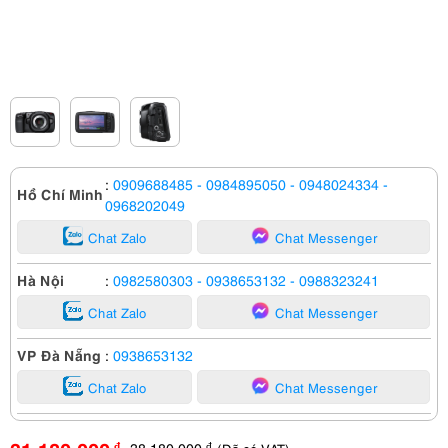
:
0909688485
- 0984895050
- 0948024334
-
Hồ Chí Minh
0968202049
Chat Zalo
Chat Messenger
Hà Nội
:
0982580303
- 0938653132
- 0988323241
Chat Zalo
Chat Messenger
VP Đà Nẵng
:
0938653132
Chat Zalo
Chat Messenger
38,180,000
đ
đ