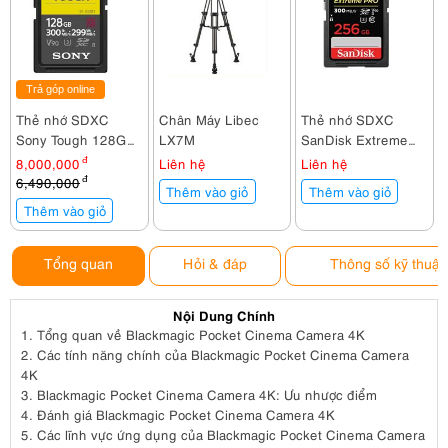
Trả góp online
Thẻ nhớ SDXC
Chân Máy Libec
Thẻ nhớ SDXC
Sony Tough 128GB
LX7M
SanDisk Extreme
300Mb/299Mb/s
PRO UHS-II ( V90 )
8,000,000
đ
Liên hệ
Liên hệ
(SF-G128T/T1)
256GB
6,490,000
đ
Thêm vào giỏ
Thêm vào giỏ
300MB/260MB/s
Thêm vào giỏ
Tổng quan
Hỏi & đáp
Thông số kỹ thuật
Nội Dung Chính
1.
Tổng quan về Blackmagic Pocket Cinema Camera 4K
2.
Các tính năng chính của Blackmagic Pocket Cinema Camera
4K
3.
Blackmagic Pocket Cinema Camera 4K: Ưu nhược điểm
4.
Đánh giá Blackmagic Pocket Cinema Camera 4K
5.
Các lĩnh vực ứng dụng của Blackmagic Pocket Cinema Camera