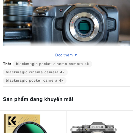
Đọc thêm ▼
Thẻ:
blackmagic pocket cinema camera 4k
blackmagic cinema camera 4k
2. Các tính năng chính của Blackmagic
blackmagic pocket camera 4k
Pocket Cinema Camera 4K
Độ phân giải 4K
Sản phẩm đang khuyến mãi
: Ghi lại chi tiết tuyệt đẹp với độ phân giải
4096 x 2160, cho phép cắt xén và chỉnh sửa khung hình đáng
kể trong quá trình hậu kỳ.
Ngàm Micro Four Thirds
: Ngàm đa năng này mở ra một thế
giới rộng lớn các lựa chọn ống kính, từ các ống kính tiêu cự cố
định giá cả phải chăng đến các ống kính zoom chuyên nghiệp.