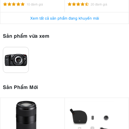
ISO gốc kép
+ SmallRig NATO Top Handle
10 đánh giá
20 đánh giá
Ngàm ống kính Micro Four Thirds
3766
Giao diện người dùng trực quan và dễ sử dụng
Xem tất cả sản phẩm đang khuyến mãi
Các tùy chọn kết nối toàn diện
Hai khe cắm thẻ với nhiều tùy chọn lưu trữ.
Chất lượng chế tạo nhẹ và bền chắc
Sản phẩm vừa xem
Phần mềm DaVinci Resolve Studio miễn phí
Giá cả cực kỳ hợp lý
3.2. Nhược điểm
Màn hình cảm ứng cố định, không có khả năng xoay lật
Không có tính năng tự động lấy nét liên tục
Thời lượng pin yếu
Không có bộ lọc ND
Sản Phẩm Mới
4. Đánh giá Blackmagic Pocket Cinema
Camera 4K
4.1. Thiết kế nhỏ gọn, bền bỉ
vật liệu composite polycarbonate sợi carbon
Được thiết kế bằng