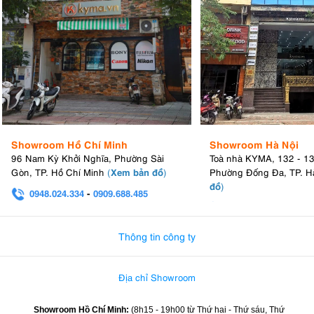
Showroom Hồ Chí Minh
Showroom Hà Nội
96 Nam Kỳ Khởi Nghĩa, Phường Sài
Toà nhà KYMA, 132 - 1
Xem bản đồ
Gòn, TP. Hồ Chí Minh
(
)
Phường Đống Đa, TP. H
đồ
)
0948.024.334
-
0909.688.485
0982.580.303
-
0938
Thông tin công ty
Địa chỉ Showroom
Showroom Hồ Chí Minh:
(8h15 - 19h00 từ
Thứ hai - Thứ sáu, Thứ