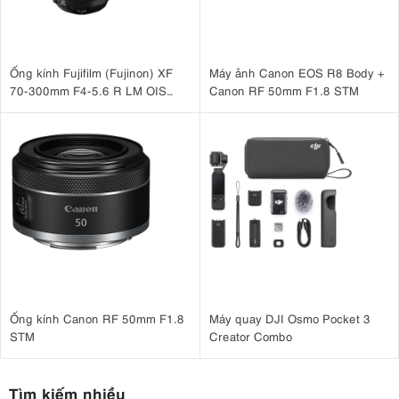
Ống kính Fujifilm (Fujinon) XF
Máy ảnh Canon EOS R8 Body +
70-300mm F4-5.6 R LM OIS
Canon RF 50mm F1.8 STM
WR
Ống kính Canon RF 50mm F1.8
Máy quay DJI Osmo Pocket 3
STM
Creator Combo
Tìm kiếm nhiều