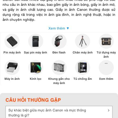
nhu cầu in ảnh khác nhau, bao gồm giấy in ảnh bóng, giấy in ảnh mờ,
và giấy in ảnh chất lượng cao. Giấy in ảnh Canon thường được sử
dụng rộng rãi trong việc in ảnh gia đình, in ảnh nghệ thuật, hoặc in
ảnh chuyên nghiệp.
Xem thêm ▼
Ưu điểm của giấy in ảnh Canon
Chất lượng in ấn
: Giấy in ảnh Canon thường được thiết kế đặc biệt
để cung cấp chất lượng in ấn tốt nhất. Hình ảnh sẽ rất sắc nét và có
độ tương phản cao, giúp bắt lấy mọi chi tiết quan trọng trong bức
Pin máy ảnh
Sạc pin máy ảnh
Đèn flash
Chân máy ảnh
Túi đựng máy
tranh.
ảnh
Màu sắc tươi sáng
: Giấy in ảnh Canon được thiết kế để tương thích
tốt với mực in, giúp màu sắc trông rực rỡ và sống động. Hình ảnh in
ra sẽ có sự pha trộn màu sắc hoàn hảo.
Máy in ảnh
Kính lọc
Khung gắn cho
Tủ chống ẩm
Xem thêm
Khả năng kháng nước
: Một số loại giấy in ảnh Canon được làm để
máy ảnh
chống nước, giúp bảo vệ hình ảnh khỏi thiệt hại do nước hoặc dấu vết
nước. Điều này làm cho bức tranh có thể duy trì độ bền lâu dài.
CÂU HỎI THƯỜNG GẶP
Khả năng kháng phai màu
: Giấy in ảnh Canon thường có khả năng
chống phai màu tốt, đảm bảo rằng hình ảnh của bạn sẽ duy trì độ tươi
Sự khác biệt giữa mực ảnh Canon và mực thông
sáng và sống động qua thời gian.
thường là gì?