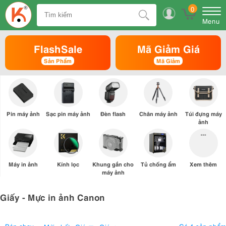
0
Menu
FlashSale
Mã Giảm Giá
Sản Phẩm
Mã Giảm
Pin máy ảnh
Sạc pin máy ảnh
Đèn flash
Chân máy ảnh
Túi đựng máy
ảnh
Máy in ảnh
Kính lọc
Khung gắn cho
Tủ chống ẩm
Xem thêm
máy ảnh
Giấy - Mực in ảnh Canon