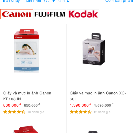
Bán chạy
Có 4 sản phẩm
Mới nhất
Giá
Giá
Giấy và mực in ảnh Canon
Giấy và mực in ảnh Canon XC-
KP108 IN
60L
800,000
đ
1,390,000
đ
850,000
đ
1,590,000
đ
10 đánh giá
12 đánh giá