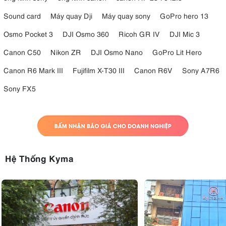
Sound card
Máy quay Dji
Máy quay sony
GoPro hero 13
Osmo Pocket 3
DJI Osmo 360
Ricoh GR IV
DJI Mic 3
Canon C50
Nikon ZR
DJI Osmo Nano
GoPro Lit Hero
Canon R6 Mark III
Fujifilm X-T30 III
Canon R6V
Sony A7R6
Sony FX5
Hệ Thống Kyma