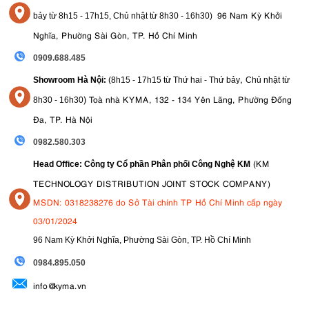
96 Nam Kỳ Khởi
bảy từ
8h15 - 17h15,
Chủ nhật từ 8
h30 - 16h30
)
Nghĩa, Phường Sài Gòn, TP. Hồ Chí Minh
0909.688.485
,
Showroom Hà Nội:
(8h15 - 17h15 từ Thứ hai - Thứ bảy
Chủ nhật từ
)
Toà nhà KYMA, 132 - 134 Yên Lãng, Phường Đống
8
h30 - 16h30
Đa, TP. Hà Nội
0982.580.303
(KM
Head Office: Công ty Cổ phần Phân phối Công Nghệ KM
TECHNOLOGY DISTRIBUTION JOINT STOCK COMPANY)
MSDN: 0318238276 do Sở Tài chính TP Hồ Chí Minh cấp ngày
03/01/2024
96 Nam Kỳ Khởi Nghĩa, Phường Sài Gòn, TP. Hồ Chí Minh
09
84.895.050
info@kyma.vn