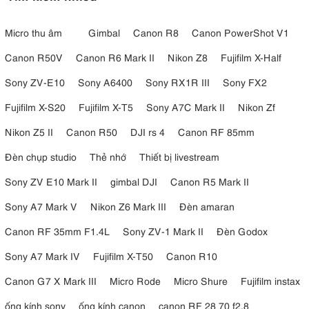
Micro thu âm
Gimbal
Canon R8
Canon PowerShot V1
Canon R50V
Canon R6 Mark II
Nikon Z8
Fujifilm X-Half
Sony ZV-E10
Sony A6400
Sony RX1R III
Sony FX2
Fujifilm X-S20
Fujifilm X-T5
Sony A7C Mark II
Nikon Zf
Nikon Z5 II
Canon R50
DJI rs 4
Canon RF 85mm
Đèn chụp studio
Thẻ nhớ
Thiết bị livestream
Sony ZV E10 Mark II
gimbal DJI
Canon R5 Mark II
Sony A7 Mark V
Nikon Z6 Mark III
Đèn amaran
Canon RF 35mm F1.4L
Sony ZV-1 Mark II
Đèn Godox
Sony A7 Mark IV
Fujifilm X-T50
Canon R10
Canon G7 X Mark III
Micro Rode
Micro Shure
Fujifilm instax
ống kính sony
ống kính canon
canon RF 28 70 f2.8