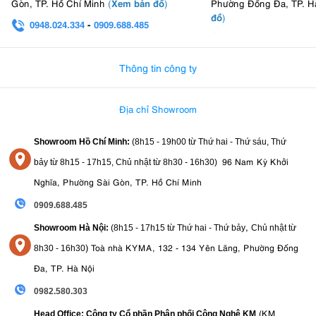
Xem bản đồ
Gòn, TP. Hồ Chí Minh
(
)
Phường Đống Đa, TP. H
đồ
)
0948.024.334
-
0909.688.485
0982.580.303
-
0938
Thông tin công ty
Địa chỉ Showroom
Showroom Hồ Chí Minh:
(8h15 - 19h00 từ
Thứ hai - Thứ sáu, Thứ
96 Nam Kỳ Khởi
bảy từ
8h15 - 17h15,
Chủ nhật từ 8
h30 - 16h30
)
Nghĩa, Phường Sài Gòn, TP. Hồ Chí Minh
0909.688.485
,
Showroom Hà Nội:
(8h15 - 17h15 từ Thứ hai - Thứ bảy
Chủ nhật từ
)
Toà nhà KYMA, 132 - 134 Yên Lãng, Phường Đống
8
h30 - 16h30
Đa, TP. Hà Nội
0982.580.303
(KM
Head Office: Công ty Cổ phần Phân phối Công Nghệ KM