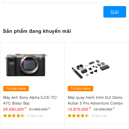
Gửi
Sản phẩm đang khuyến mãi
Trả góp online
Trả góp online
Máy ảnh Sony Alpha ILCE-7C/
Máy quay hành trình DJI Osmo
A7C Body/ Bạc
Action 5 Pro Adventure Combo
28,490,000
đ
10,870,000
đ
31,990,000
đ
12,500,000
đ
14 đánh giá
15 đánh giá