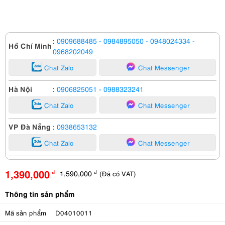
:
0909688485
- 0984895050
- 0948024334
-
Hồ Chí Minh
0968202049
Chat Zalo
Chat Messenger
Hà Nội
:
0906825051
- 0988323241
Chat Zalo
Chat Messenger
VP Đà Nẵng
:
0938653132
Chat Zalo
Chat Messenger
1,390,000
1,590,000
(Đã có VAT)
đ
đ
Thông tin sản phẩm
Mã sản phẩm
D04010011