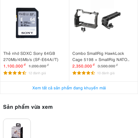
Thẻ nhớ SDXC Sony 64GB
Combo SmallRig HawkLock
270Mb/45Mb/s (SF-E64A//T)
Cage 5198 + SmallRig NATO
Top Handle 3766 cho
1,100,000
đ
2,350,000
đ
1,200,000
đ
3,500,000
đ
Sony A7CM2, A7CR
12 đánh giá
10 đánh giá
Xem tất cả sản phẩm đang khuyến mãi
Sản phẩm vừa xem