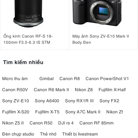
Ống kính Canon RF-S 18-
Máy ảnh Sony ZV-E10 Mark II
150mm F3.5-6.3 IS STM
Body Đen
Tìm kiếm nhiều
Micro thu âm
Gimbal
Canon R8
Canon PowerShot V1
Canon R50V
Canon R6 Mark II
Nikon Z8
Fujifilm X-Half
Sony ZV-E10
Sony A6400
Sony RX1R III
Sony FX2
Fujifilm X-S20
Fujifilm X-T5
Sony A7C Mark II
Nikon Zf
Nikon Z5 II
Canon R50
DJI rs 4
Canon RF 85mm
Đèn chụp studio
Thẻ nhớ
Thiết bị livestream