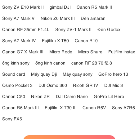
Sony ZV E10 Mark II
gimbal DJI
Canon R5 Mark II
Sony A7 Mark V
Nikon Z6 Mark III
Đèn amaran
Canon RF 35mm F1.4L
Sony ZV-1 Mark II
Đèn Godox
Sony A7 Mark IV
Fujifilm X-T50
Canon R10
Canon G7 X Mark III
Micro Rode
Micro Shure
Fujifilm instax
ống kính sony
ống kính canon
canon RF 28 70 f2.8
Sound card
Máy quay Dji
Máy quay sony
GoPro hero 13
Osmo Pocket 3
DJI Osmo 360
Ricoh GR IV
DJI Mic 3
Canon C50
Nikon ZR
DJI Osmo Nano
GoPro Lit Hero
Canon R6 Mark III
Fujifilm X-T30 III
Canon R6V
Sony A7R6
Sony FX5