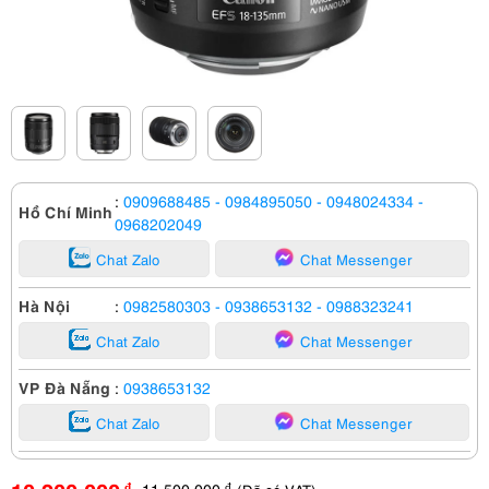
:
0909688485
- 0984895050
- 0948024334
-
Hồ Chí Minh
0968202049
Chat Zalo
Chat Messenger
Hà Nội
:
0982580303
- 0938653132
- 0988323241
Chat Zalo
Chat Messenger
VP Đà Nẵng
:
0938653132
Chat Zalo
Chat Messenger
11,500,000
đ
đ