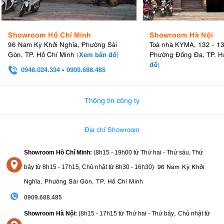
Showroom Hồ Chí Minh
Showroom Hà Nội
96 Nam Kỳ Khởi Nghĩa, Phường Sài
Toà nhà KYMA, 132 - 1
Xem bản đồ
Gòn, TP. Hồ Chí Minh
(
)
Phường Đống Đa, TP. H
đồ
)
0948.024.334
-
0909.688.485
0982.580.303
-
0938
Thông tin công ty
Địa chỉ Showroom
Showroom Hồ Chí Minh:
(8h15 - 19h00 từ
Thứ hai - Thứ sáu, Thứ
96 Nam Kỳ Khởi
bảy từ
8h15 - 17h15,
Chủ nhật từ 8
h30 - 16h30
)
Nghĩa, Phường Sài Gòn, TP. Hồ Chí Minh
0909.688.485
,
Showroom Hà Nội:
(8h15 - 17h15 từ Thứ hai - Thứ bảy
Chủ nhật từ