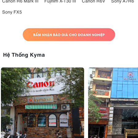
Canon R6 Mark III
Fujifilm X-T30 III
Canon R6V
Sony A7R6
Sony FX5
Hệ Thống Kyma