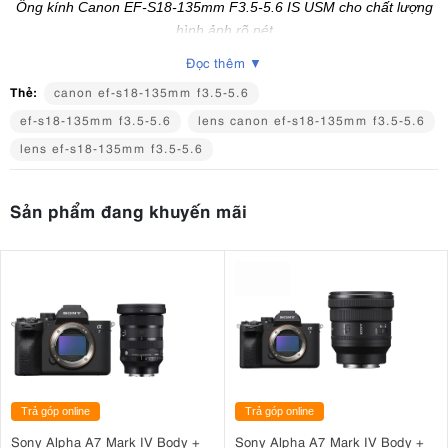
Ống kính Canon EF-S18-135mm F3.5-5.6 IS USM cho chất lượng
hình ảnh rõ nét
Đọc thêm ▼
Tham khảo thêm
Ống Kính Canon EF-S18-135mm F3.5-5.6
IS USM
- ống kính siêu zoom lý tưởng cho máy ảnh Canon
Thẻ:
canon ef-s18-135mm f3.5-5.6
DSLR cảm biến APS-C.
ef-s18-135mm f3.5-5.6
lens canon ef-s18-135mm f3.5-5.6
lens ef-s18-135mm f3.5-5.6
Sản phẩm đang khuyến mãi
Trả góp online
Trả góp online
Sony Alpha A7 Mark IV Body +
Sony Alpha A7 Mark IV Body +