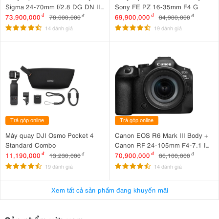
Sigma 24-70mm f/2.8 DG DN II
Sony FE PZ 16-35mm F4 G
Art
73,900,000
đ
69,900,000
đ
78,000,000
đ
84,980,000
đ
14 đánh giá
19 đánh giá
Trả góp online
Trả góp online
Máy quay DJI Osmo Pocket 4
Canon EOS R6 Mark III Body +
Standard Combo
Canon RF 24-105mm F4-7.1 IS
STM
11,190,000
đ
70,900,000
đ
13,230,000
đ
86,100,000
đ
19 đánh giá
14 đánh giá
Xem tất cả sản phẩm đang khuyến mãi