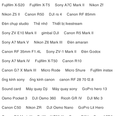
Fujifilm X-S20
Fujifilm X-T5
Sony A7C Mark II
Nikon Zf
Nikon Z5 II
Canon R50
DJI rs 4
Canon RF 85mm
Đèn chụp studio
Thẻ nhớ
Thiết bị livestream
Sony ZV E10 Mark II
gimbal DJI
Canon R5 Mark II
Sony A7 Mark V
Nikon Z6 Mark III
Đèn amaran
Canon RF 35mm F1.4L
Sony ZV-1 Mark II
Đèn Godox
Sony A7 Mark IV
Fujifilm X-T50
Canon R10
Canon G7 X Mark III
Micro Rode
Micro Shure
Fujifilm instax
ống kính sony
ống kính canon
canon RF 28 70 f2.8
Sound card
Máy quay Dji
Máy quay sony
GoPro hero 13
Osmo Pocket 3
DJI Osmo 360
Ricoh GR IV
DJI Mic 3
Canon C50
Nikon ZR
DJI Osmo Nano
GoPro Lit Hero