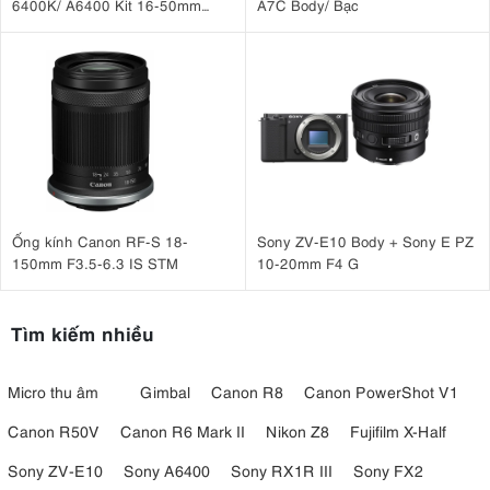
6400K/ A6400 Kit 16-50mm
A7C Body/ Bạc
+ E 50mm F1.8 OSS
Ống kính Canon RF-S 18-
Sony ZV-E10 Body + Sony E PZ
150mm F3.5-6.3 IS STM
10-20mm F4 G
Tìm kiếm nhiều
Micro thu âm
Gimbal
Canon R8
Canon PowerShot V1
Canon R50V
Canon R6 Mark II
Nikon Z8
Fujifilm X-Half
Sony ZV-E10
Sony A6400
Sony RX1R III
Sony FX2