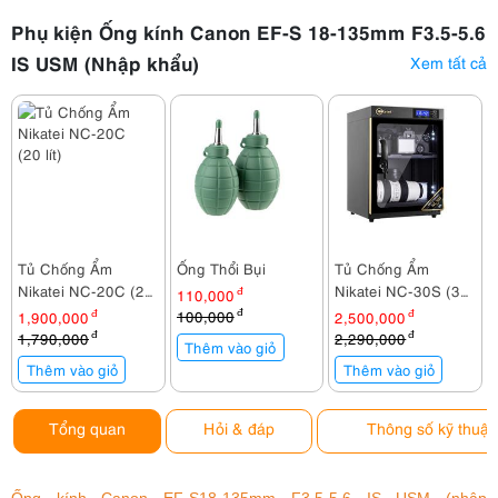
Phụ kiện Ống kính Canon EF-S 18-135mm F3.5-5.6
IS USM (Nhập khẩu)
Xem tất cả
Tủ Chống Ẩm
Ống Thổi Bụi
Tủ Chống Ẩm
Nikatei NC-20C (20
Nikatei NC-30S (30
110,000
đ
lít)
lít)
l
100,000
đ
1,900,000
đ
2,500,000
đ
1,790,000
đ
2,290,000
đ
Thêm vào giỏ
Thêm vào giỏ
Thêm vào giỏ
Tổng quan
Hỏi & đáp
Thông số kỹ thuật
Ống kính Canon EF-S18-135mm F3.5-5.6 IS USM (nhập