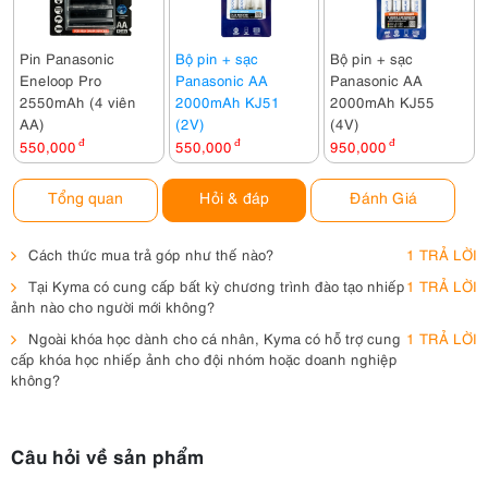
Pin Panasonic
Bộ pin + sạc
Bộ pin + sạc
Eneloop Pro
Panasonic AA
Panasonic AA
2550mAh (4 viên
2000mAh KJ51
2000mAh KJ55
AA)
(2V)
(4V)
550,000
đ
550,000
đ
950,000
đ
Tổng quan
Hỏi & đáp
Đánh Giá
Cách thức mua trả góp như thế nào?
1 TRẢ LỜI
Tại Kyma có cung cấp bất kỳ chương trình đào tạo nhiếp
1 TRẢ LỜI
ảnh nào cho người mới không?
Ngoài khóa học dành cho cá nhân, Kyma có hỗ trợ cung
1 TRẢ LỜI
cấp khóa học nhiếp ảnh cho đội nhóm hoặc doanh nghiệp
không?
Câu hỏi về sản phẩm