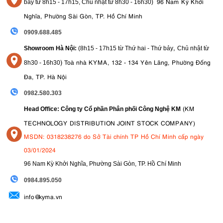
96 Nam Kỳ Khởi
bảy từ
8h15 - 17h15,
Chủ nhật từ 8
h30 - 16h30
)
Nghĩa, Phường Sài Gòn, TP. Hồ Chí Minh
0909.688.485
,
Showroom Hà Nội:
(8h15 - 17h15 từ Thứ hai - Thứ bảy
Chủ nhật từ
)
Toà nhà KYMA, 132 - 134 Yên Lãng, Phường Đống
8
h30 - 16h30
Đa, TP. Hà Nội
0982.580.303
(KM
Head Office: Công ty Cổ phần Phân phối Công Nghệ KM
TECHNOLOGY DISTRIBUTION JOINT STOCK COMPANY)
MSDN: 0318238276 do Sở Tài chính TP Hồ Chí Minh cấp ngày
03/01/2024
96 Nam Kỳ Khởi Nghĩa, Phường Sài Gòn, TP. Hồ Chí Minh
09
84.895.050
info@kyma.vn