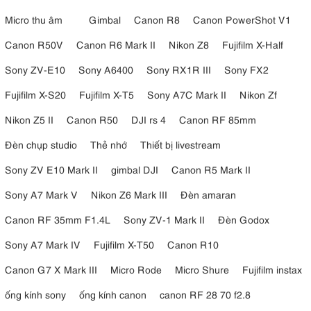
Micro thu âm
Gimbal
Canon R8
Canon PowerShot V1
Canon R50V
Canon R6 Mark II
Nikon Z8
Fujifilm X-Half
Sony ZV-E10
Sony A6400
Sony RX1R III
Sony FX2
Fujifilm X-S20
Fujifilm X-T5
Sony A7C Mark II
Nikon Zf
Nikon Z5 II
Canon R50
DJI rs 4
Canon RF 85mm
Đèn chụp studio
Thẻ nhớ
Thiết bị livestream
Sony ZV E10 Mark II
gimbal DJI
Canon R5 Mark II
Sony A7 Mark V
Nikon Z6 Mark III
Đèn amaran
Canon RF 35mm F1.4L
Sony ZV-1 Mark II
Đèn Godox
Sony A7 Mark IV
Fujifilm X-T50
Canon R10
Canon G7 X Mark III
Micro Rode
Micro Shure
Fujifilm instax
ống kính sony
ống kính canon
canon RF 28 70 f2.8