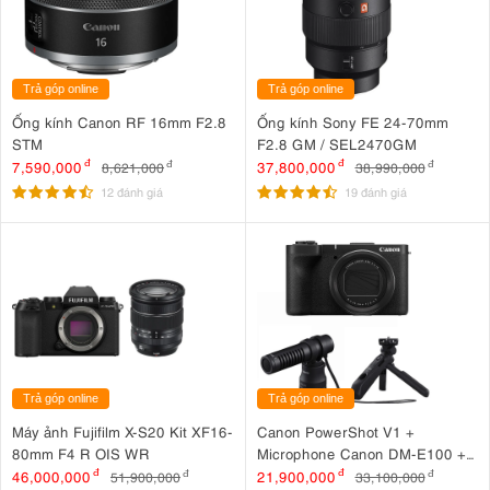
Trả góp online
Trả góp online
Ống kính Canon RF 16mm F2.8
Ống kính Sony FE 24-70mm
STM
F2.8 GM / SEL2470GM
7,590,000
đ
37,800,000
đ
8,621,000
đ
38,990,000
đ
12 đánh giá
19 đánh giá
Trả góp online
Trả góp online
Máy ảnh Fujifilm X-S20 Kit XF16-
Canon PowerShot V1 +
80mm F4 R OIS WR
Microphone Canon DM-E100 +
Báng tay cầm Canon HG-
46,000,000
đ
21,900,000
đ
51,900,000
đ
33,100,000
đ