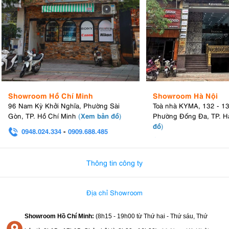
Showroom Hồ Chí Minh
Showroom Hà Nội
96 Nam Kỳ Khởi Nghĩa, Phường Sài
Toà nhà KYMA, 132 - 1
Xem bản đồ
Gòn, TP. Hồ Chí Minh
(
)
Phường Đống Đa, TP. H
đồ
)
0948.024.334
-
0909.688.485
0982.580.303
-
0938
Thông tin công ty
Địa chỉ Showroom
Showroom Hồ Chí Minh:
(8h15 - 19h00 từ
Thứ hai - Thứ sáu, Thứ