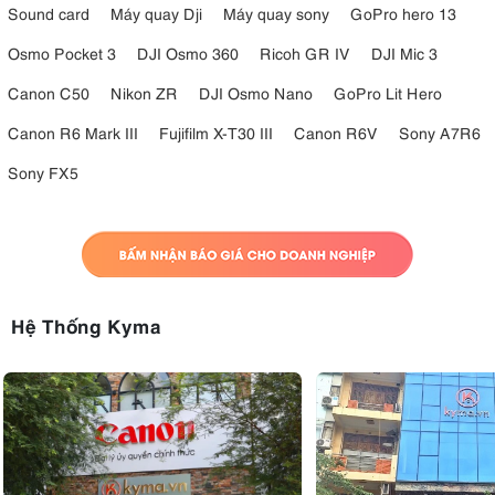
Sound card
Máy quay Dji
Máy quay sony
GoPro hero 13
Osmo Pocket 3
DJI Osmo 360
Ricoh GR IV
DJI Mic 3
Canon C50
Nikon ZR
DJI Osmo Nano
GoPro Lit Hero
Canon R6 Mark III
Fujifilm X-T30 III
Canon R6V
Sony A7R6
Sony FX5
Hệ Thống Kyma