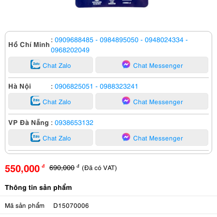
:
0909688485
- 0984895050
- 0948024334
-
Hồ Chí Minh
0968202049
Chat Zalo
Chat Messenger
Hà Nội
:
0906825051
- 0988323241
Chat Zalo
Chat Messenger
VP Đà Nẵng
:
0938653132
Chat Zalo
Chat Messenger
550,000
690,000
(Đã có VAT)
đ
đ
Thông tin sản phẩm
Mã sản phẩm
D15070006