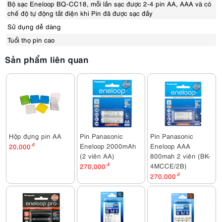
Bộ sạc Eneloop BQ-CC18, mỗi lần sạc được 2-4 pin AA, AAA và có
chế độ tự động tắt điện khi Pin đã được sạc đầy
Sử dụng dễ dàng
Tuổi thọ pin cao
Sản phẩm liên quan
Hộp đựng pin AA
Pin Panasonic
Pin Panasonic
Eneloop 2000mAh
Eneloop AAA
20,000
đ
(2 viên AA)
800mah 2 viên (BK-
4MCCE/2B)
270,000
đ
270,000
đ