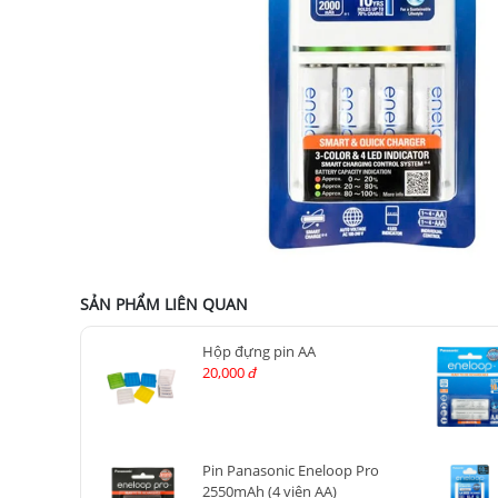
SẢN PHẨM LIÊN QUAN
Hộp đựng pin AA
20,000
đ
Pin Panasonic Eneloop Pro
2550mAh (4 viên AA)