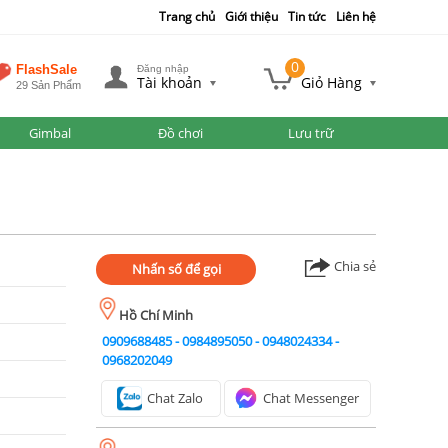
Trang chủ
Giới thiệu
Tin tức
Liên hệ
0
FlashSale
Đăng nhập
Tài khoản
Giỏ Hàng
29 Sản Phẩm
Gimbal
Đồ chơi
Lưu trữ
Chia sẻ
Nhấn số để gọi
Hồ Chí Minh
0909688485
-
0984895050
-
0948024334
-
0968202049
Chat Zalo
Chat Messenger