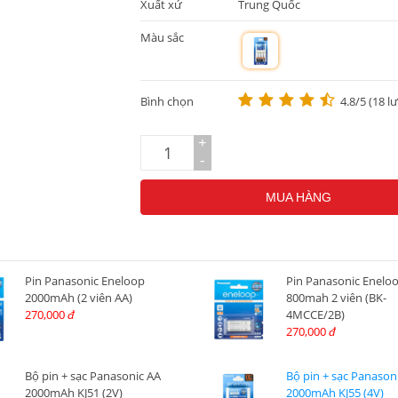
Xuất xứ
Trung Quốc
Màu sắc
m
Bình chọn
4.8/5 (18 l
+
-
MUA HÀNG
Pin Panasonic Eneloop
Pin Panasonic Enelo
2000mAh (2 viên AA)
800mah 2 viên (BK-
270,000
4MCCE/2B)
đ
270,000
đ
Bộ pin + sạc Panasonic AA
Bộ pin + sạc Panason
2000mAh KJ51 (2V)
2000mAh KJ55 (4V)