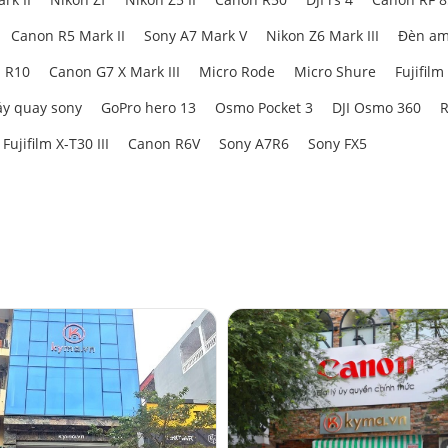
Canon R5 Mark II
Sony A7 Mark V
Nikon Z6 Mark III
Đèn am
 R10
Canon G7 X Mark III
Micro Rode
Micro Shure
Fujifilm
y quay sony
GoPro hero 13
Osmo Pocket 3
DJI Osmo 360
R
Fujifilm X-T30 III
Canon R6V
Sony A7R6
Sony FX5