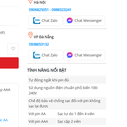
Hà Nội
0906825051
-
0988323241
Chat Zalo
Chat Messenger
ượt)
VP Đà Nẵng
0938653132
Chat Zalo
Chat Messenger
TÍNH NĂNG NỔI BẬT
Tự động ngắt khi pin đủ
Sử dụng nguồn điện chuẩn phổ biến 100-
op AAA
240V
Chế độ bảo vệ chống sạc đối với pin không
sạc lại được
Với pin AA
Sạc tự do 1 đến 4 viên
ic AA
Với pin AAA
Sạc cặp 2 viên