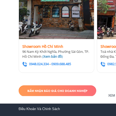
Showroom Hồ Chí Minh
Showroo
96 Nam Kỳ Khởi Nghĩa, Phường Sài Gòn, TP.
Toà nhà K
Hồ Chí Minh
(
Xem bản đồ
)
Đống Đa, 
0948.024.334
-
0909.688.485
0982.
XEM 
Điều Khoản Và Chính Sách