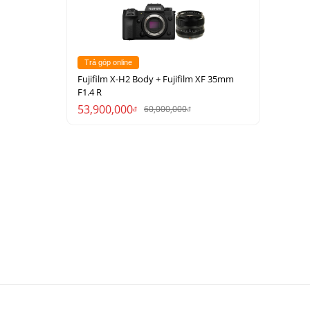
Trả góp online
Fujifilm X-H2 Body + Fujifilm XF 35mm
F1.4 R
53,900,000
60,000,000
đ
đ