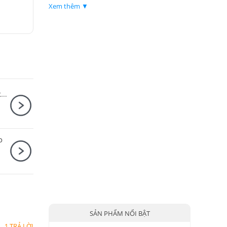
Xem thêm ▼
Máy ảnh Nikon Z8 Body + Ngàm chuyển Nikon FTZ II
o
SẢN PHẨM NỔI BẬT
1 TRẢ LỜI