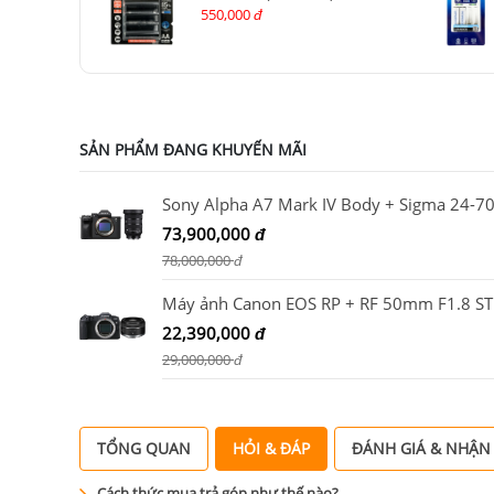
550,000
đ
SẢN PHẨM ĐANG KHUYẾN MÃI
73,900,000
đ
78,000,000
đ
Máy ảnh Canon EOS RP + RF 50mm F1.8 S
22,390,000
đ
29,000,000
đ
TỔNG QUAN
HỎI & ĐÁP
ĐÁNH GIÁ & NHẬN
Cách thức mua trả góp như thế nào?