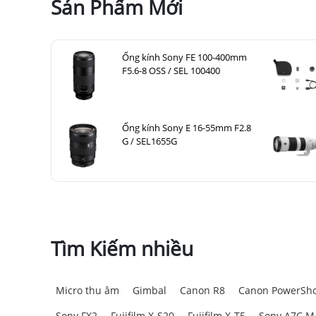
Sản Phẩm Mới
Ống kính Sony FE 100-400mm
F5.6-8 OSS / SEL 100400
Ống kính Sony E 16-55mm F2.8
G / SEL1655G
Tìm Kiếm nhiều
Micro thu âm
Gimbal
Canon R8
Canon PowerSho
Sony FX2
Fujifilm X-S20
Fujifilm X-T5
Sony A7C Ma