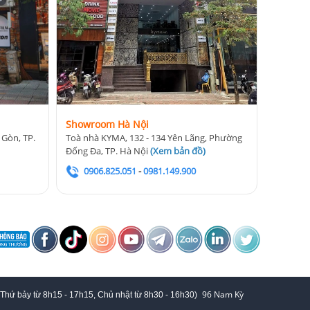
Showroom Hà Nội
 Gòn, TP.
Toà nhà KYMA, 132 - 134 Yên Lãng, Phường
Đống Đa, TP. Hà Nội
(
Xem bản đồ
)
0906.825.051
-
0981.149.900
96 Nam Kỳ
 Thứ bảy từ
8h15 - 17h15,
Chủ nhật từ 8
h30 - 16h30
)