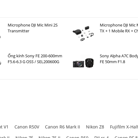
Microphone DJI Mic Mini 2S
Microphone DJI Mic M
Transmitter
TX + 1 Mobile RX + C
Case )
Ống kính Sony FE 200-600mm
Sony Alpha A7C Bod
F5.6-6.3 G OSS / SEL200600G
FE 50mm F1.8
t V1
Canon R50V
Canon R6 Mark II
Nikon Z8
Fujifilm X-Hal
rk II
Nikon Zf
Nikon Z5 II
Canon R50
DJI rs 4
Canon RF 