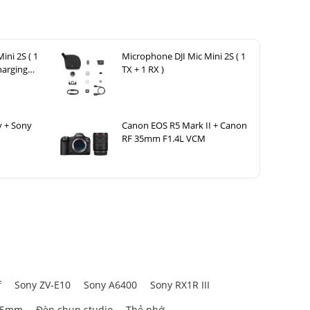
ini 2S ( 1
Microphone DJI Mic Mini 2S ( 1
harging
TX + 1 RX )
y + Sony
Canon EOS R5 Mark II + Canon
RF 35mm F1.4L VCM
f
Sony ZV-E10
Sony A6400
Sony RX1R III
85mm
Đèn chụp studio
Thẻ nhớ