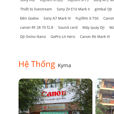
Thiết bị livestream
Sony ZV E10 Mark II
gimbal DJI
Đèn Godox
Sony A7 Mark IV
Fujifilm X-T50
Canon
canon RF 28 70 f2.8
Sound card
Máy quay Dji
Má
DJI Osmo Nano
GoPro Lit Hero
Canon R6 Mark III
Hệ Thống
Kyma