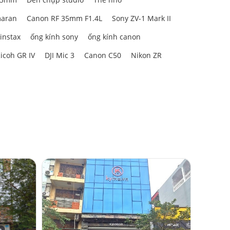
aran
Canon RF 35mm F1.4L
Sony ZV-1 Mark II
 instax
ống kính sony
ống kính canon
icoh GR IV
DJI Mic 3
Canon C50
Nikon ZR