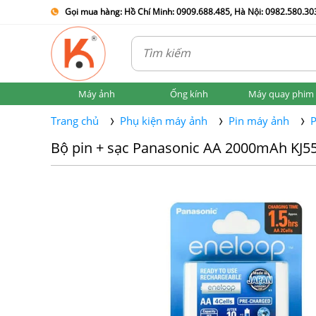
Gọi mua hàng: Hồ Chí Minh: 0909.688.485, Hà Nội: 0982.580.303
Máy ảnh
Ống kính
Máy quay phim
Trang chủ
Phụ kiện máy ảnh
Pin máy ảnh
P
Bộ pin + sạc Panasonic AA 2000mAh KJ55