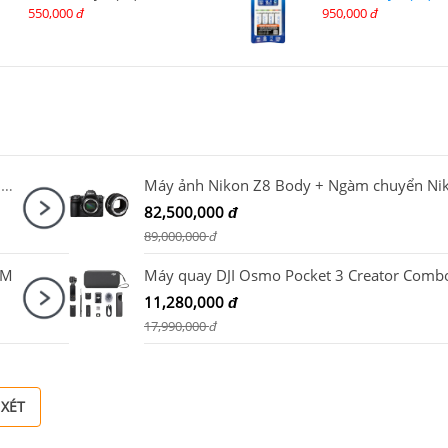
550,000
950,000
đ
đ
Sony Alpha A7 Mark IV Body + Sigma 24-70mm f/2.8 DG DN II Art
82,500,000
đ
89,000,000
đ
TM
Máy quay DJI Osmo Pocket 3 Creator Comb
11,280,000
đ
17,990,000
đ
 XÉT