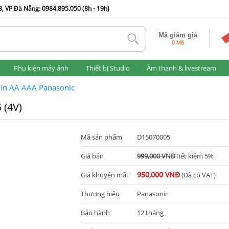
, VP Đà Nẵng: 0984.895.050 (8h - 19h)
Mã giảm giá
tlk
0 Mã
Phụ kiện máy ảnh
Thiết bị Studio
Âm thanh & livestream
in AA AAA Panasonic
 (4V)
Mã sản phẩm
D15070005
Giá bán
999,000 VNĐ
Tiết kiệm 5%
950,000 VNĐ
Giá khuyến mãi
(Đã có VAT)
Thương hiệu
Panasonic
Bảo hành
12 tháng