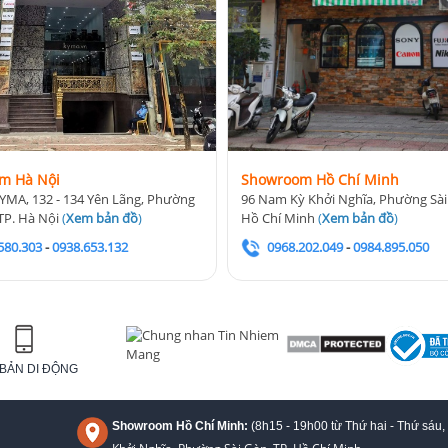
m Hà Nội
Showroom Hồ Chí Minh
YMA, 132 - 134 Yên Lãng, Phường
96 Nam Kỳ Khởi Nghĩa, Phường Sài
TP. Hà Nội
(
Xem bản đồ
)
Hồ Chí Minh
(
Xem bản đồ
)
580.303
-
0938.653.132
0968.202.049
-
0984.895.050
BẢN DI ĐỘNG
Showroom Hồ Chí Minh:
(8h15 - 19h00 từ
Thứ hai - Thứ sáu,