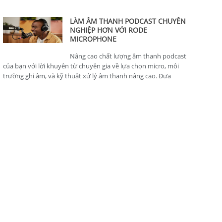
thông minh, hoàn hảo cho nhà sản xuất nội dung.
LÀM ÂM THANH PODCAST CHUYÊN
NGHIỆP HƠN VỚI RODE
MICROPHONE
Nâng cao chất lượng âm thanh podcast
của bạn với lời khuyên từ chuyên gia về lựa chọn micro, môi
trường ghi âm, và kỹ thuật xử lý âm thanh nâng cao. Đưa
podcast của bạn lên tiêu chuẩn chuyên nghiệp.