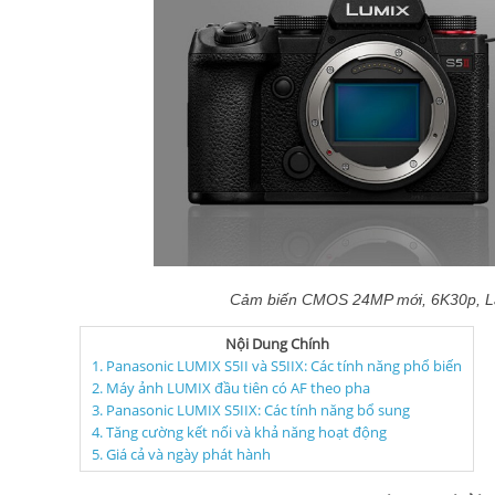
Cảm biến CMOS 24MP mới, 6K30p, Lấy 
Nội Dung Chính
1. Panasonic LUMIX S5II và S5IIX: Các tính năng phổ biến
2. Máy ảnh LUMIX đầu tiên có AF theo pha
3. Panasonic LUMIX S5IIX: Các tính năng bổ sung
4. Tăng cường kết nối và khả năng hoạt động
5. Giá cả và ngày phát hành