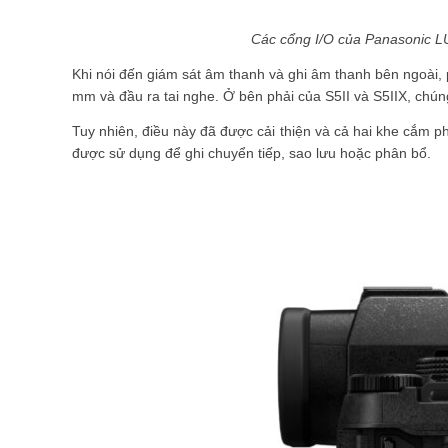
Các cổng I/O của Panasonic L
Khi nói đến giám sát âm thanh và ghi âm thanh bên ngoài,
mm và đầu ra tai nghe. Ở bên phải của S5II và S5IIX, chún
Tuy nhiên, điều này đã được cải thiện và cả hai khe cắm p
được sử dụng để ghi chuyển tiếp, sao lưu hoặc phân bổ.