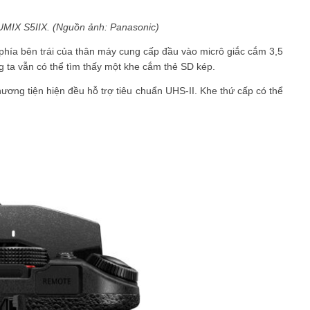
UMIX S5IIX. (Nguồn ảnh: Panasonic)
 phía bên trái của thân máy cung cấp đầu vào micrô giắc cắm 3,5
g ta vẫn có thể tìm thấy một khe cắm thẻ SD kép.
hương tiện hiện đều hỗ trợ tiêu chuẩn UHS-II. Khe thứ cấp có thể