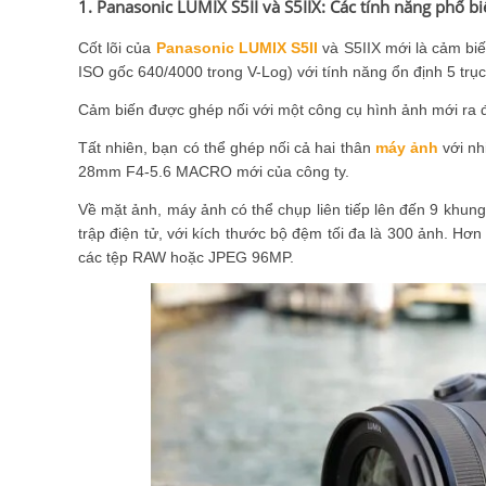
1. Panasonic LUMIX S5II và S5IIX: Các tính năng phổ b
Cốt lõi của
Panasonic LUMIX S5II
và S5IIX mới là cảm bi
ISO gốc 640/4000 trong V-Log) với tính năng ổn định 5 trục
Cảm biến được ghép nối với một công cụ hình ảnh mới ra đờ
Tất nhiên, bạn có thể ghép nối cả hai thân
máy ảnh
với nh
28mm F4-5.6 MACRO mới của công ty.
Về mặt ảnh, máy ảnh có thể chụp liên tiếp lên đến 9 khun
trập điện tử, với kích thước bộ đệm tối đa là 300 ảnh. Hơ
các tệp RAW hoặc JPEG 96MP.