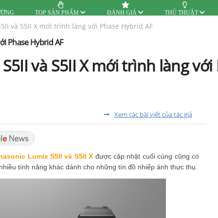
ƯỜNG
TOP SẢN PHẨM
ĐÁNH GIÁ
THỦ THUẬT
II và S5II X mới trình làng với Phase Hybrid AF
với Phase Hybrid AF
II và S5II X mới trình làng với
Xem các bài viết của tác giả
nasonic Lumix S5II và S5II X
được cập nhật cuối cùng cũng có
 nhiều tính năng khác dành cho những tín đồ nhiếp ảnh thực thụ.