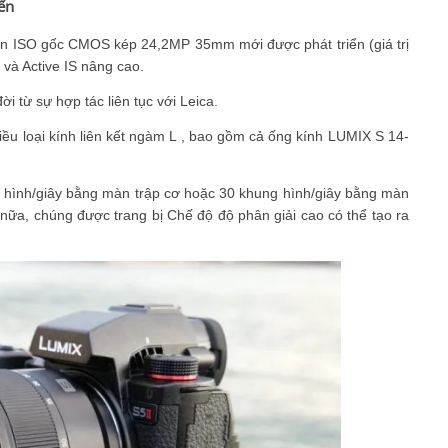
iến
ến ISO gốc CMOS kép 24,2MP 35mm mới được phát triển (giá trị
 và Active IS nâng cao.
i từ sự hợp tác liên tục với Leica.
iều loại kính liên kết ngàm L , bao gồm cả ống kính LUMIX S 14-
g hình/giây bằng màn trập cơ hoặc 30 khung hình/giây bằng màn
n nữa, chúng được trang bị Chế độ độ phân giải cao có thể tạo ra