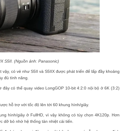
 S5II. (Nguồn ảnh: Panasonic)
ật vậy, có vẻ như S5II và S5IIX được phát triển để lấp đầy khoảng
y đủ tính năng.
ờ đây có thể quay video LongGOP 10-bit 4:2:0 nội bộ ở 6K (3:2)
ợc hỗ trợ với tốc độ lên tới 60 khung hình/giây.
ung hình/giây ở FullHD, vì vậy không có tùy chọn 4K120p.
Hơn
c dỡ bỏ nhờ hệ thống tản nhiệt cải tiến.