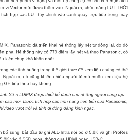
i đa hóa phạm vi động và một bộ công cụ có sẵn cho mục đích
ạm vi Vector mới được thêm vào. Ngoài ra, chức năng LUT THỜI
ch hợp các LUT tùy chỉnh vào cảnh quay trực tiếp trong máy
UMIX, Panasonic đã triển khai hệ thống lấy nét tự động lai, do đó
iện pha. Hệ thống này có 779 điểm lấy nét và theo Panasonic, có
iều kiện chụp khó khăn nhất.
rong các tình huống trong thế giới thực để xem liệu chúng có thể
 Ngoài ra, nó cũng khiến nhiều người tò mò muốn xem liệu hệ
ng GH tiếp theo hay không.
ảnh Sê-ri LUMIX được thiết kế dành cho những người sáng tạo
 cao mới. Được tích hợp các tính năng tiên tiến của Panasonic,
/video vượt trội và tính di động đáng kinh ngạc.
ch bổ sung, bắt đầu từ ghi ALL-Intra nội bộ ở 5,8K và ghi ProRes
 5,8K vào ổ SSD ngoài thông qua HDMI hoặc USB-C.