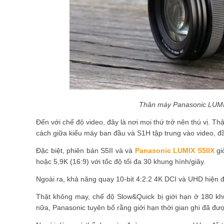
Thân máy Panasonic LUMIX
Đến với chế độ video, đây là nơi mọi thứ trở nên thú vị. Th
cách giữa kiểu máy ban đầu và S1H tập trung vào video, đầ
Đặc biệt, phiên bản S5II và và
Panasonic LUMIX S5IIX
gi
hoặc 5,9K (16:9) với tốc độ tối đa 30 khung hình/giây.
Ngoài ra, khả năng quay 10-bit 4:2:2 4K DCI và UHD hiện đư
Thật không may, chế độ Slow&Quick bị giới hạn ở 180 kh
nữa, Panasonic tuyên bố rằng giới hạn thời gian ghi đã đượ