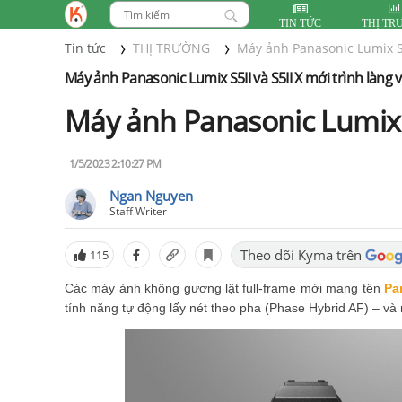
TIN TỨC
THỊ TR
Tin tức
THỊ TRƯỜNG
Máy ảnh Panasonic Lumix S5
Máy ảnh Panasonic Lumix S5II và S5II X mới trình làng 
Máy ảnh Panasonic Lumix S5
1/5/2023 2:10:27 PM
Ngan Nguyen
Staff Writer
Theo dõi Kyma trên
115
Các máy ảnh không gương lật full-frame mới mang tên
Pa
tính năng tự động lấy nét theo pha (Phase Hybrid AF) – và