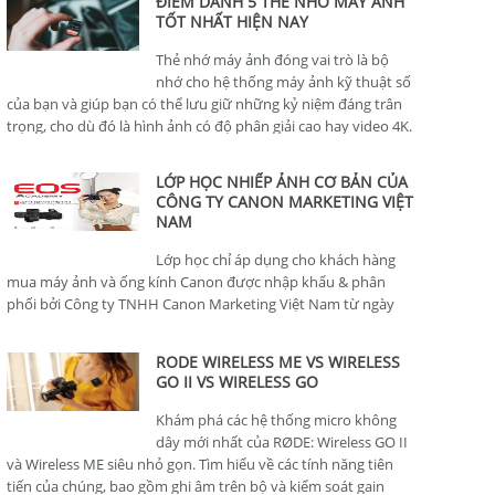
ĐIỂM DANH 5 THẺ NHỚ MÁY ẢNH
TỐT NHẤT HIỆN NAY
Thẻ nhớ máy ảnh đóng vai trò là bộ
nhớ cho hệ thống máy ảnh kỹ thuật số
của bạn và giúp bạn có thể lưu giữ những kỷ niệm đáng trân
trọng, cho dù đó là hình ảnh có độ phân giải cao hay video 4K.
LỚP HỌC NHIẾP ẢNH CƠ BẢN CỦA
CÔNG TY CANON MARKETING VIỆT
NAM
Lớp học chỉ áp dụng cho khách hàng
mua máy ảnh và ống kính Canon được nhập khẩu & phân
phối bởi Công ty TNHH Canon Marketing Việt Nam từ ngày
01/01/2024.
RODE WIRELESS ME VS WIRELESS
GO II VS WIRELESS GO
Khám phá các hệ thống micro không
dây mới nhất của RØDE: Wireless GO II
và Wireless ME siêu nhỏ gọn. Tìm hiểu về các tính năng tiên
tiến của chúng, bao gồm ghi âm trên bộ và kiểm soát gain