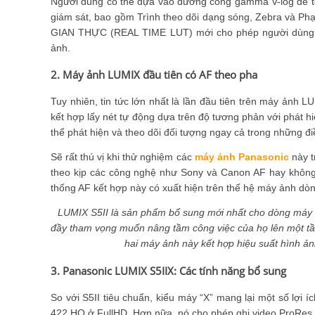
Người dùng có thể dựa vào đường cong gamma V-log để tố
giám sát, bao gồm Trình theo dõi dạng sóng, Zebra và Ph
GIAN THỰC (REAL TIME LUT) mới cho phép người dùng tí
ảnh.
2. Máy ảnh LUMIX đầu tiên có AF theo pha
Tuy nhiên, tin tức lớn nhất là lần đầu tiên trên máy ảnh L
kết hợp lấy nét tự động dựa trên độ tương phản với phát h
thể phát hiện và theo dõi đối tượng ngay cả trong những đ
Sẽ rất thú vị khi thử nghiệm các
máy ảnh Panasonic
này t
theo kịp các công nghệ như Sony và Canon AF hay không.
thống AF kết hợp này có xuất hiện trên thế hệ máy ảnh dò
LUMIX S5II là sản phẩm bổ sung mới nhất cho dòng máy 
đầy tham vọng muốn nâng tầm công việc của họ lên một tầm
hai máy ảnh này kết hợp hiệu suất hình ảnh
3. Panasonic LUMIX S5IIX: Các tính năng bổ sung
So với S5II tiêu chuẩn, kiểu máy “X” mang lại một số lợi í
422 HQ ở FullHD. Hơn nữa, nó cho phép ghi video ProRes