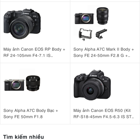
Case )
Máy ảnh Canon EOS RP Body +
Sony Alpha A7C Mark II Body +
RF 24-105mm F4-7.1 IS
Sony FE 24-50mm F2.8 G +
STM Nhập khẩu
SmallRig HawkLock Cage 5198
+ SmallRig NATO Top Handle
3766
Sony Alpha A7C Body Bạc +
Máy ảnh Canon EOS R50 (Kit
Sony FE 50mm F1.8
RF-S18-45mm F4.5-6.3 IS STM
Đen)
Tìm kiếm nhiều