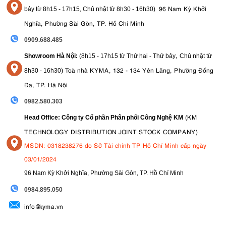
96 Nam Kỳ Khởi
bảy từ
8h15 - 17h15,
Chủ nhật từ 8
h30 - 16h30
)
Nghĩa, Phường Sài Gòn, TP. Hồ Chí Minh
0909.688.485
,
Showroom Hà Nội:
(8h15 - 17h15 từ Thứ hai - Thứ bảy
Chủ nhật từ
)
Toà nhà KYMA, 132 - 134 Yên Lãng, Phường Đống
8
h30 - 16h30
Đa, TP. Hà Nội
0982.580.303
(KM
Head Office: Công ty Cổ phần Phân phối Công Nghệ KM
TECHNOLOGY DISTRIBUTION JOINT STOCK COMPANY)
MSDN: 0318238276 do Sở Tài chính TP Hồ Chí Minh cấp ngày
03/01/2024
96 Nam Kỳ Khởi Nghĩa, Phường Sài Gòn, TP. Hồ Chí Minh
09
84.895.050
info@kyma.vn