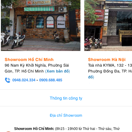
Showroom Hồ Chí Minh
Showroom Hà Nội
96 Nam Kỳ Khởi Nghĩa, Phường Sài
Toà nhà KYMA, 132 - 1
Xem bản đồ
Gòn, TP. Hồ Chí Minh
(
)
Phường Đống Đa, TP. H
đồ
)
0948.024.334
-
0909.688.485
0982.580.303
-
0938
Thông tin công ty
Địa chỉ Showroom
Showroom Hồ Chí Minh:
(8h15 - 19h00 từ
Thứ hai - Thứ sáu, Thứ