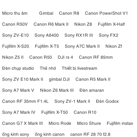
Micro thu âm
Gimbal
Canon R8
Canon PowerShot V1
Canon R50V
Canon R6 Mark II
Nikon Z8
Fujifilm X-Half
Sony ZV-E10
Sony A6400
Sony RX1R III
Sony FX2
Fujifilm X-S20
Fujifilm X-T5
Sony A7C Mark II
Nikon Zf
Nikon Z5 II
Canon R50
DJI rs 4
Canon RF 85mm
Đèn chụp studio
Thẻ nhớ
Thiết bị livestream
Sony ZV E10 Mark II
gimbal DJI
Canon R5 Mark II
Sony A7 Mark V
Nikon Z6 Mark III
Đèn amaran
Canon RF 35mm F1.4L
Sony ZV-1 Mark II
Đèn Godox
Sony A7 Mark IV
Fujifilm X-T50
Canon R10
Canon G7 X Mark III
Micro Rode
Micro Shure
Fujifilm instax
ống kính sony
ống kính canon
canon RF 28 70 f2.8