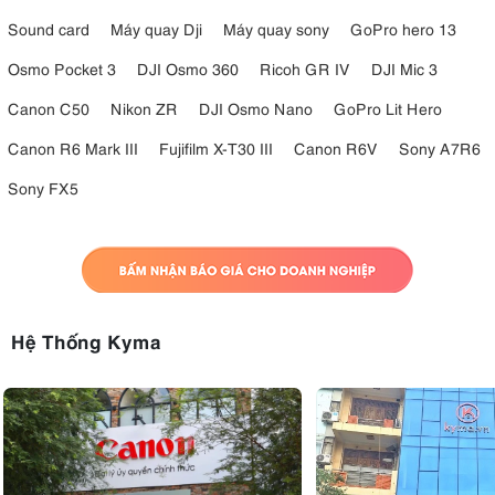
Sound card
Máy quay Dji
Máy quay sony
GoPro hero 13
Osmo Pocket 3
DJI Osmo 360
Ricoh GR IV
DJI Mic 3
Canon C50
Nikon ZR
DJI Osmo Nano
GoPro Lit Hero
Canon R6 Mark III
Fujifilm X-T30 III
Canon R6V
Sony A7R6
Sony FX5
Hệ Thống Kyma