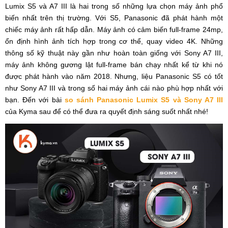
Lumix S5 và A7 III là hai trong số những lựa chọn máy ảnh phổ
biến nhất trên thị trường. Với S5, Panasonic đã phát hành một
chiếc máy ảnh rất hấp dẫn. Máy ảnh có cảm biến full-frame 24mp,
ổn định hình ảnh tích hợp trong cơ thể, quay video 4K. Những
thông số kỹ thuật này gần như hoàn toàn giống với Sony A7 III,
máy ảnh không gương lật full-frame bán chạy nhất kể từ khi nó
được phát hành vào năm 2018. Nhưng, liệu Panasonic S5 có tốt
như Sony A7 III và trong số hai máy ảnh cái nào phù hợp nhất với
bạn. Đến với bài
so sánh Panasonic Lumix S5 và Sony A7 III
của Kyma sau để có thể đưa ra quyết định sáng suốt nhất nhé!