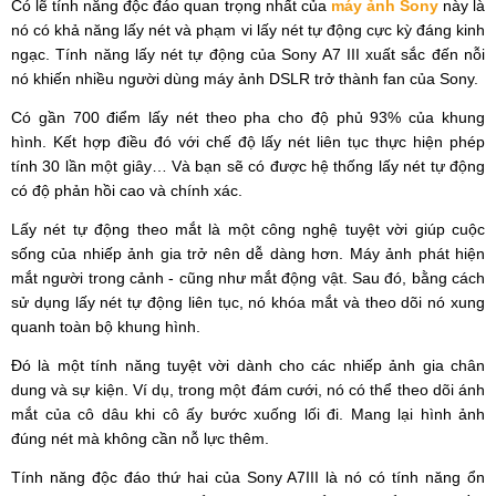
Có lẽ tính năng độc đáo quan trọng nhất của
máy ảnh Sony
này là
nó có khả năng lấy nét và phạm vi lấy nét tự động cực kỳ đáng kinh
ngạc. Tính năng lấy nét tự động của Sony A7 III xuất sắc đến nỗi
nó khiến nhiều người dùng máy ảnh DSLR trở thành fan của Sony.
Có gần 700 điểm lấy nét theo pha cho độ phủ 93% của khung
hình. Kết hợp điều đó với chế độ lấy nét liên tục thực hiện phép
tính 30 lần một giây… Và bạn sẽ có được hệ thống lấy nét tự động
có độ phản hồi cao và chính xác.
Lấy nét tự động theo mắt là một công nghệ tuyệt vời giúp cuộc
sống của nhiếp ảnh gia trở nên dễ dàng hơn. Máy ảnh phát hiện
mắt người trong cảnh - cũng như mắt động vật. Sau đó, bằng cách
sử dụng lấy nét tự động liên tục, nó khóa mắt và theo dõi nó xung
quanh toàn bộ khung hình.
Đó là một tính năng tuyệt vời dành cho các nhiếp ảnh gia chân
dung và sự kiện. Ví dụ, trong một đám cưới, nó có thể theo dõi ánh
mắt của cô dâu khi cô ấy bước xuống lối đi. Mang lại hình ảnh
đúng nét mà không cần nỗ lực thêm.
Tính năng độc đáo thứ hai của Sony A7III là nó có tính năng ổn