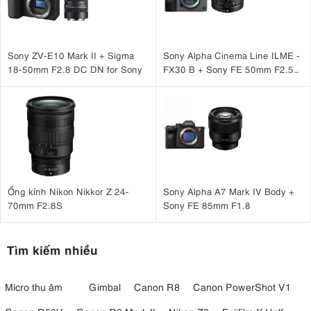
Sony ZV-E10 Mark II + Sigma
Sony Alpha Cinema Line ILME -
18-50mm F2.8 DC DN for Sony
FX30 B + Sony FE 50mm F2.5
G
Ống kính Nikon Nikkor Z 24-
Sony Alpha A7 Mark IV Body +
70mm F2.8S
Sony FE 85mm F1.8
Tìm kiếm nhiều
Micro thu âm
Gimbal
Canon R8
Canon PowerShot V1