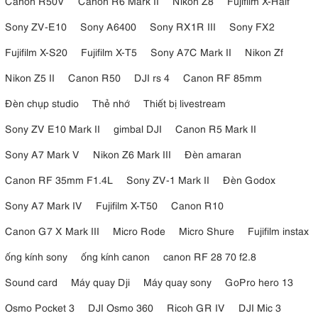
Canon R50V
Canon R6 Mark II
Nikon Z8
Fujifilm X-Half
Sony ZV-E10
Sony A6400
Sony RX1R III
Sony FX2
Fujifilm X-S20
Fujifilm X-T5
Sony A7C Mark II
Nikon Zf
Nikon Z5 II
Canon R50
DJI rs 4
Canon RF 85mm
Đèn chụp studio
Thẻ nhớ
Thiết bị livestream
Sony ZV E10 Mark II
gimbal DJI
Canon R5 Mark II
Sony A7 Mark V
Nikon Z6 Mark III
Đèn amaran
Canon RF 35mm F1.4L
Sony ZV-1 Mark II
Đèn Godox
Sony A7 Mark IV
Fujifilm X-T50
Canon R10
Canon G7 X Mark III
Micro Rode
Micro Shure
Fujifilm instax
ống kính sony
ống kính canon
canon RF 28 70 f2.8
Sound card
Máy quay Dji
Máy quay sony
GoPro hero 13
Osmo Pocket 3
DJI Osmo 360
Ricoh GR IV
DJI Mic 3