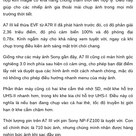
giúp cho các nhiếp ảnh gia thoải mái chụp ảnh trong mọi môi
trường thời tiết.
A7 III kế thừa EVF từ A7R II đã phát hành trước đó, có độ phân giải
2,36 triệu điểm, độ phủ cảm biến 100% và độ phóng đại
0,78x. Kính ngắm này cho khả năng xem tuyệt vời, ngay cả khi
chụp trong điều kiện ánh sáng mặt trời chói chang.
Giống như các máy ảnh Sony gần đây, A7 III cũng có màn hình góc
nghiêng 3.0 inch phía sau hiện có cảm ứng, cho phép bạn đặt điểm
lấy nét và duyệt qua các hình ảnh một cách nhanh chóng, mặc dù
nó không cho phép điều hướng nhanh menu của máy ảnh.
Phần thân máy cũng có hai khe cắm thẻ nhớ SD, một khe hỗ trợ
UHS-II nhanh hơn, trong khi khe kia chỉ hỗ trợ UHS-I. Điều này có
nghĩa là nếu bạn đang chụp vào cả hai thẻ, tốc độ truyền bị giới
hạn ở khe cắm chậm hơn.
Thời lượng pin trên A7 III với pin Sony NP-FZ100 là tuyệt vời. Con
số chính thức là 710 bức ảnh, nhưng chúng mình nhận được hàng
nghìn bức ảnh khi sạc đầy pin.