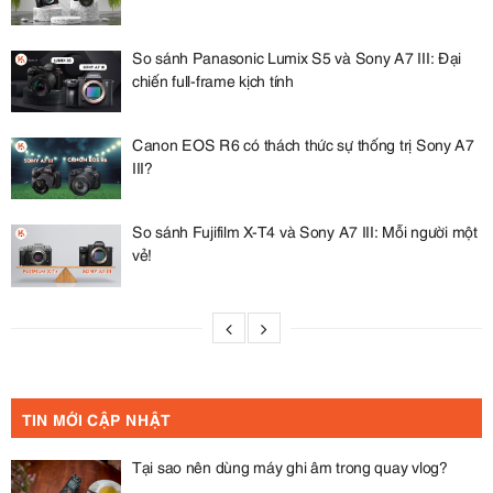
So sánh Panasonic Lumix S5 và Sony A7 III: Đại
chiến full-frame kịch tính
Canon EOS R6 có thách thức sự thống trị Sony A7
III?
So sánh Fujifilm X-T4 và Sony A7 III: Mỗi người một
vẻ!
TIN MỚI CẬP NHẬT
Tại sao nên dùng máy ghi âm trong quay vlog?