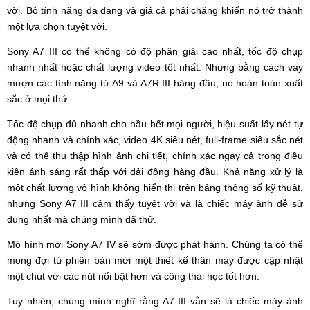
vời. Bộ tính năng đa dạng và giá cả phải chăng khiến nó trở thành
một lựa chọn tuyệt vời.
Sony A7 III có thể không có độ phân giải cao nhất, tốc độ chụp
nhanh nhất hoặc chất lượng video tốt nhất. Nhưng bằng cách vay
mượn các tính năng từ A9 và A7R III hàng đầu, nó hoàn toàn xuất
sắc ở mọi thứ.
Tốc độ chụp đủ nhanh cho hầu hết mọi người, hiệu suất lấy nét tự
động nhanh và chính xác, video 4K siêu nét, full-frame siêu sắc nét
và có thể thu thập hình ảnh chi tiết, chính xác ngay cả trong điều
kiện ánh sáng rất thấp với dải động hàng đầu. Khả năng xử lý là
một chất lượng vô hình không hiển thị trên bảng thông số kỹ thuật,
nhưng Sony A7 III cảm thấy tuyệt vời và là chiếc máy ảnh dễ sử
dụng nhất mà chúng mình đã thử.
Mô hình mới Sony A7 IV sẽ sớm được phát hành. Chúng ta có thể
mong đợi từ phiên bản mới một thiết kế thân máy được cập nhật
một chút với các nút nổi bật hơn và công thái học tốt hơn.
Tuy nhiên, chúng mình nghĩ rằng A7 III vẫn sẽ là chiếc máy ảnh