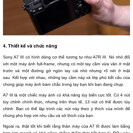
4. Thiết kế và chức năng
Sony A7 III có hình dáng cơ thể tương tự như A7R III. Nó nhỏ đối
với một máy ảnh full-frame, nhưng có một tay cầm vừa vặn ở mặt
trước và một đường gờ ngón tay cái nhỏ nhưng rõ nét ở mặt
sau. Kết hợp với nhau, những tay cầm này và lớp phủ kết cấu của
chúng giúp máy ảnh bám chắc trong tay bạn khi bạn đang chụp.
A7 III là một chiếc máy ảnh có khả năng tùy biến cực tốt. Có 4 nút
tùy chỉnh chính thức, nhưng trên thực tế, 13 nút có thể được tùy
chỉnh. Bạn có thể lập trình các nút này theo ý thích của mình để
chúng phù hợp với nhu cầu và sở thích của bạn.
Ngoài ra, thật tốt khi biết rằng thân máy của A7 III được làm bằng
hợp kim magiê có khả năng chống thấm thời tiết hợp lý. Điều này