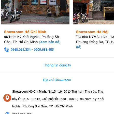
Showroom Hồ Chí Minh
Showroom Hà Nội
96 Nam Kỳ Khởi Nghĩa, Phường Sài
Toà nhà KYMA, 132 - 1
Xem bản đồ
Gòn, TP. Hồ Chí Minh
(
)
Phường Đống Đa, TP. H
đồ
)
0948.024.334
-
0909.688.485
0982.580.303
-
0938
Thông tin công ty
Địa chỉ Showroom
Showroom Hồ Chí Minh:
(8h15 - 19h00 từ
Thứ hai - Thứ sáu, Thứ
96 Nam Kỳ Khởi
bảy từ
8h15 - 17h15,
Chủ nhật từ 8
h30 - 16h30
)
Nghĩa, Phường Sài Gòn, TP. Hồ Chí Minh