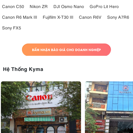
Canon C50
Nikon ZR
DJI Osmo Nano
GoPro Lit Hero
Canon R6 Mark III
Fujifilm X-T30 III
Canon R6V
Sony A7R6
Sony FX5
Hệ Thống Kyma