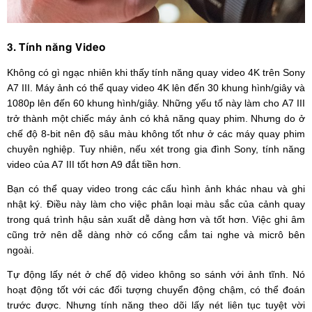
3. Tính năng Video
Không có gì ngạc nhiên khi thấy tính năng quay video 4K trên Sony
A7 III. Máy ảnh có thể quay video 4K lên đến 30 khung hình/giây và
1080p lên đến 60 khung hình/giây. Những yếu tố này làm cho A7 III
trở thành một chiếc máy ảnh có khả năng quay phim. Nhưng do ở
chế độ 8-bit nên độ sâu màu không tốt như ở các máy quay phim
chuyên nghiệp. Tuy nhiên, nếu xét trong gia đình Sony, tính năng
video của A7 III tốt hơn A9 đắt tiền hơn.
Bạn có thể quay video trong các cấu hình ảnh khác nhau và ghi
nhật ký. Điều này làm cho việc phân loại màu sắc của cảnh quay
trong quá trình hậu sản xuất dễ dàng hơn và tốt hơn. Việc ghi âm
cũng trở nên dễ dàng nhờ có cổng cắm tai nghe và micrô bên
ngoài.
Tự động lấy nét ở chế độ video không so sánh với ảnh tĩnh. Nó
hoạt động tốt với các đối tượng chuyển động chậm, có thể đoán
trước được. Nhưng tính năng theo dõi lấy nét liên tục tuyệt vời