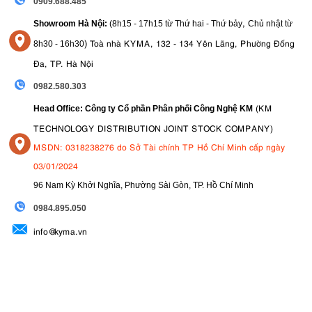
0909.688.485
,
Showroom Hà Nội:
(8h15 - 17h15 từ Thứ hai - Thứ bảy
Chủ nhật từ
)
Toà nhà KYMA, 132 - 134 Yên Lãng, Phường Đống
8
h30 - 16h30
Đa, TP. Hà Nội
0982.580.303
(KM
Head Office: Công ty Cổ phần Phân phối Công Nghệ KM
TECHNOLOGY DISTRIBUTION JOINT STOCK COMPANY)
MSDN: 0318238276 do Sở Tài chính TP Hồ Chí Minh cấp ngày
03/01/2024
96 Nam Kỳ Khởi Nghĩa, Phường Sài Gòn, TP. Hồ Chí Minh
09
84.895.050
info@kyma.vn