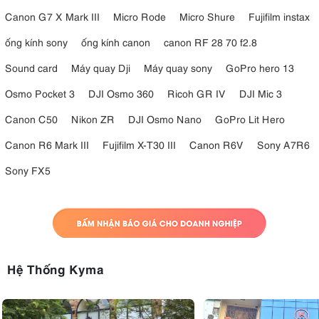
Canon G7 X Mark III
Micro Rode
Micro Shure
Fujifilm instax
ống kính sony
ống kính canon
canon RF 28 70 f2.8
Sound card
Máy quay Dji
Máy quay sony
GoPro hero 13
Osmo Pocket 3
DJI Osmo 360
Ricoh GR IV
DJI Mic 3
Canon C50
Nikon ZR
DJI Osmo Nano
GoPro Lit Hero
Canon R6 Mark III
Fujifilm X-T30 III
Canon R6V
Sony A7R6
Sony FX5
Hệ Thống Kyma