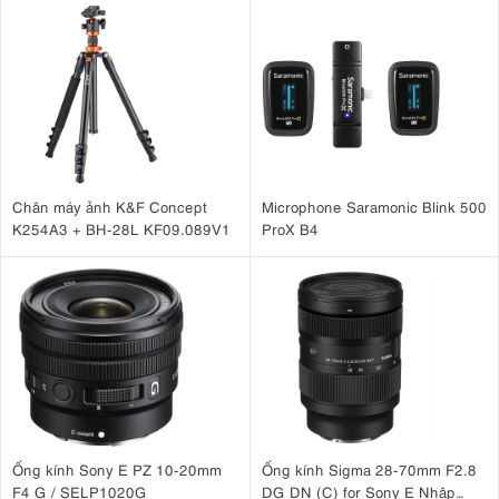
Chân máy ảnh K&F Concept
Microphone Saramonic Blink 500
K254A3 + BH-28L KF09.089V1
ProX B4
Ống kính Sony E PZ 10-20mm
Ống kính Sigma 28-70mm F2.8
F4 G / SELP1020G
DG DN (C) for Sony E Nhập