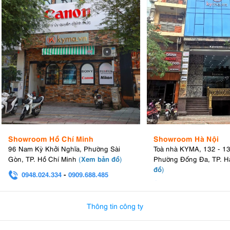
Showroom Hồ Chí Minh
Showroom Hà Nội
96 Nam Kỳ Khởi Nghĩa, Phường Sài
Toà nhà KYMA, 132 - 1
Xem bản đồ
Gòn, TP. Hồ Chí Minh
(
)
Phường Đống Đa, TP. H
đồ
)
0948.024.334
-
0909.688.485
0982.580.303
-
0938
Thông tin công ty