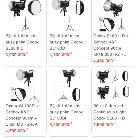
Bộ kit 1 đèn led
Bộ kit 1 đèn led
Godox SL60 II D +
quay phim Godox
quay phim Godox
Softbox K&F
SL60 II D
SL100D
Concept 90cm
KF18.0007V2 +
3,900,000
đ
4,100,000
đ
Chân MD - 240A
4,460,000
đ
Godox SL100D +
Bộ kit 1 đèn led
Bộ kit 2 đèn led
Softbox K&F
quay phim Godox
Continuous Light
Concept 90cm +
SL100Bi
Godox SL60 II D
Chân MD - 240A
5,200,000
đ
7,500,000
đ
4,590,000
đ