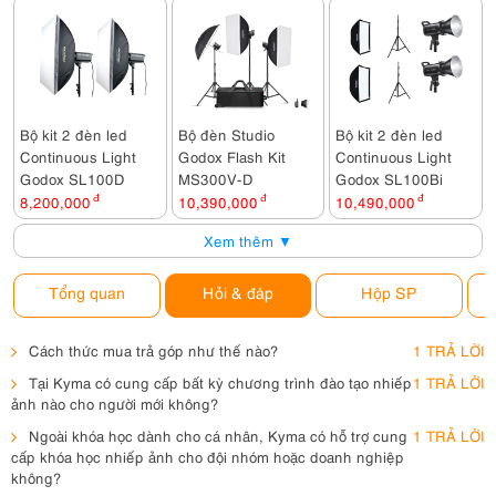
Bộ kit 2 đèn led
Bộ đèn Studio
Bộ kit 2 đèn led
Continuous Light
Godox Flash Kit
Continuous Light
Godox SL100D
MS300V-D
Godox SL100Bi
8,200,000
đ
10,390,000
đ
10,490,000
đ
Xem thêm ▼
Tổng quan
Hỏi & đáp
Hộp SP
Cách thức mua trả góp như thế nào?
1 TRẢ LỜI
Tại Kyma có cung cấp bất kỳ chương trình đào tạo nhiếp
1 TRẢ LỜI
ảnh nào cho người mới không?
Ngoài khóa học dành cho cá nhân, Kyma có hỗ trợ cung
1 TRẢ LỜI
cấp khóa học nhiếp ảnh cho đội nhóm hoặc doanh nghiệp
không?