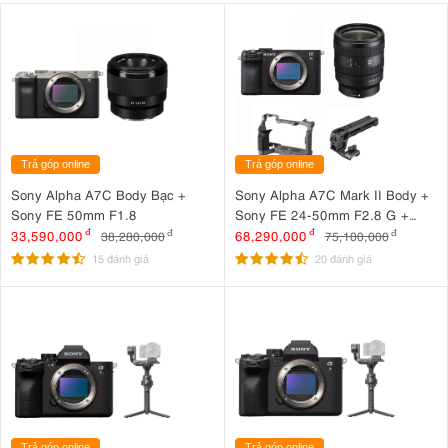
Trả góp online
Trả góp online
Sony Alpha A7C Body Bạc +
Sony Alpha A7C Mark II Body +
Sony FE 50mm F1.8
Sony FE 24-50mm F2.8 G +
SmallRig HawkLock Cage 5198
33,590,000
đ
68,290,000
đ
38,280,000
đ
75,100,000
đ
+ SmallRig NATO Top Handle
15 đánh giá
20 đánh giá
3766
Trả góp online
Trả góp online