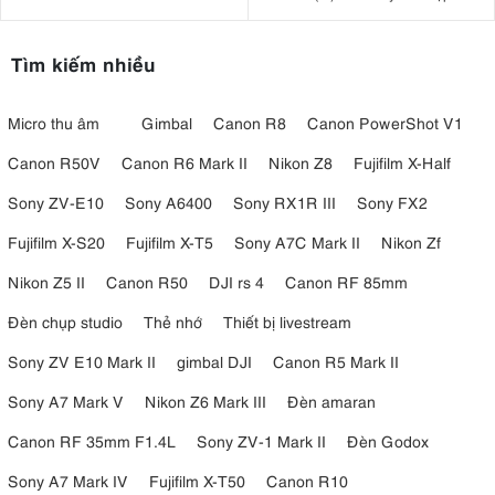
khẩu
Tìm kiếm nhiều
Micro thu âm
Gimbal
Canon R8
Canon PowerShot V1
Canon R50V
Canon R6 Mark II
Nikon Z8
Fujifilm X-Half
Sony ZV-E10
Sony A6400
Sony RX1R III
Sony FX2
Fujifilm X-S20
Fujifilm X-T5
Sony A7C Mark II
Nikon Zf
Nikon Z5 II
Canon R50
DJI rs 4
Canon RF 85mm
Đèn chụp studio
Thẻ nhớ
Thiết bị livestream
Sony ZV E10 Mark II
gimbal DJI
Canon R5 Mark II
Sony A7 Mark V
Nikon Z6 Mark III
Đèn amaran
Canon RF 35mm F1.4L
Sony ZV-1 Mark II
Đèn Godox
Sony A7 Mark IV
Fujifilm X-T50
Canon R10