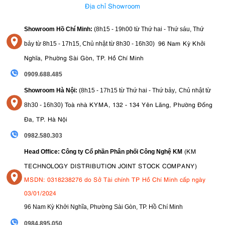
Địa chỉ Showroom
Showroom Hồ Chí Minh:
(8h15 - 19h00 từ
Thứ hai - Thứ sáu, Thứ
96 Nam Kỳ Khởi
bảy từ
8h15 - 17h15,
Chủ nhật từ 8
h30 - 16h30
)
Nghĩa, Phường Sài Gòn, TP. Hồ Chí Minh
0909.688.485
,
Showroom Hà Nội:
(8h15 - 17h15 từ Thứ hai - Thứ bảy
Chủ nhật từ
)
Toà nhà KYMA, 132 - 134 Yên Lãng, Phường Đống
8
h30 - 16h30
Đa, TP. Hà Nội
0982.580.303
(KM
Head Office: Công ty Cổ phần Phân phối Công Nghệ KM
TECHNOLOGY DISTRIBUTION JOINT STOCK COMPANY)
MSDN: 0318238276 do Sở Tài chính TP Hồ Chí Minh cấp ngày
03/01/2024
96 Nam Kỳ Khởi Nghĩa, Phường Sài Gòn, TP. Hồ Chí Minh
09
84.895.050