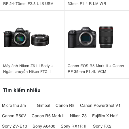
RF 24-70mm F2.8 L IS USM
33mm F1.4 R LM WR
Máy ảnh Nikon Z6 III Body +
Canon EOS R5 Mark II + Canon
Ngàm chuyển Nikon FTZ II
RF 35mm F1.4L VCM
Tìm kiếm nhiều
Micro thu âm
Gimbal
Canon R8
Canon PowerShot V1
Canon R50V
Canon R6 Mark II
Nikon Z8
Fujifilm X-Half
Sony ZV-E10
Sony A6400
Sony RX1R III
Sony FX2