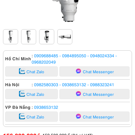
:
0909688485
- 0984895050
- 0948024334
-
Hồ Chí Minh
0968202049
Chat Zalo
Chat Messenger
Hà Nội
:
0982580303
- 0938653132
- 0988323241
Chat Zalo
Chat Messenger
VP Đà Nẵng
:
0938653132
Chat Zalo
Chat Messenger
159,500,000
đ
đ