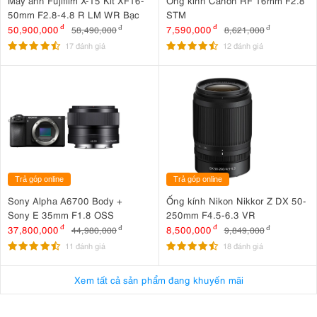
Máy ảnh Fujifilm X-T5 Kit XF16-
Ống kính Canon RF 16mm F2.8
50mm F2.8-4.8 R LM WR Bạc
STM
50,900,000
đ
7,590,000
đ
58,490,000
đ
8,621,000
đ
17 đánh giá
12 đánh giá
Trả góp online
Trả góp online
Sony Alpha A6700 Body +
Ống kính Nikon Nikkor Z DX 50-
Sony E 35mm F1.8 OSS
250mm F4.5-6.3 VR
37,800,000
đ
8,500,000
đ
44,980,000
đ
9,849,000
đ
11 đánh giá
18 đánh giá
Xem tất cả sản phẩm đang khuyến mãi