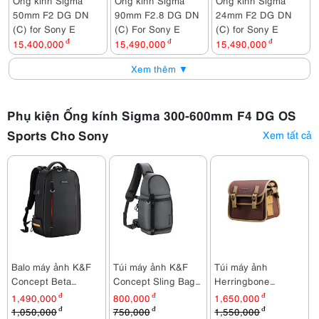
Ống kính Sigma
Ống kính Sigma
Ống kính Sigma
50mm F2 DG DN
90mm F2.8 DG DN
24mm F2 DG DN
(C) for Sony E
(C) For Sony E
(C) for Sony E
15,400,000
đ
15,490,000
đ
15,490,000
đ
Xem thêm ▼
Phụ kiện Ống kính Sigma 300-600mm F4 DG OS
Sports Cho Sony
Xem tất cả
Balo máy ảnh K&F
Túi máy ảnh K&F
Túi máy ảnh
Concept Beta
Concept Sling Bag
Herringbone
KF13.140
KF13.141V2
Timecode Small
1,490,000
đ
800,000
đ
1,650,000
đ
Brown
1,050,000
đ
750,000
đ
1,550,000
đ