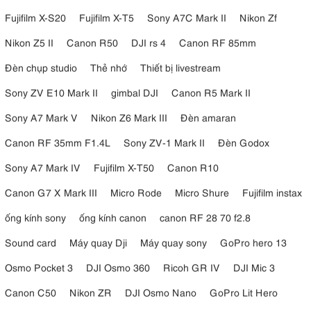
Fujifilm X-S20
Fujifilm X-T5
Sony A7C Mark II
Nikon Zf
Nikon Z5 II
Canon R50
DJI rs 4
Canon RF 85mm
Đèn chụp studio
Thẻ nhớ
Thiết bị livestream
Sony ZV E10 Mark II
gimbal DJI
Canon R5 Mark II
Sony A7 Mark V
Nikon Z6 Mark III
Đèn amaran
Canon RF 35mm F1.4L
Sony ZV-1 Mark II
Đèn Godox
Sony A7 Mark IV
Fujifilm X-T50
Canon R10
Canon G7 X Mark III
Micro Rode
Micro Shure
Fujifilm instax
ống kính sony
ống kính canon
canon RF 28 70 f2.8
Sound card
Máy quay Dji
Máy quay sony
GoPro hero 13
Osmo Pocket 3
DJI Osmo 360
Ricoh GR IV
DJI Mic 3
Canon C50
Nikon ZR
DJI Osmo Nano
GoPro Lit Hero