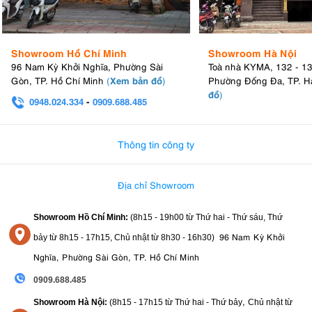
Showroom Hồ Chí Minh
Showroom Hà Nội
96 Nam Kỳ Khởi Nghĩa, Phường Sài
Toà nhà KYMA, 132 - 1
Xem bản đồ
Gòn, TP. Hồ Chí Minh
(
)
Phường Đống Đa, TP. H
đồ
)
0948.024.334
-
0909.688.485
0982.580.303
-
0938
Thông tin công ty
Địa chỉ Showroom
Showroom Hồ Chí Minh:
(8h15 - 19h00 từ
Thứ hai - Thứ sáu, Thứ
96 Nam Kỳ Khởi
bảy từ
8h15 - 17h15,
Chủ nhật từ 8
h30 - 16h30
)
Nghĩa, Phường Sài Gòn, TP. Hồ Chí Minh
0909.688.485
,
Showroom Hà Nội:
(8h15 - 17h15 từ Thứ hai - Thứ bảy
Chủ nhật từ